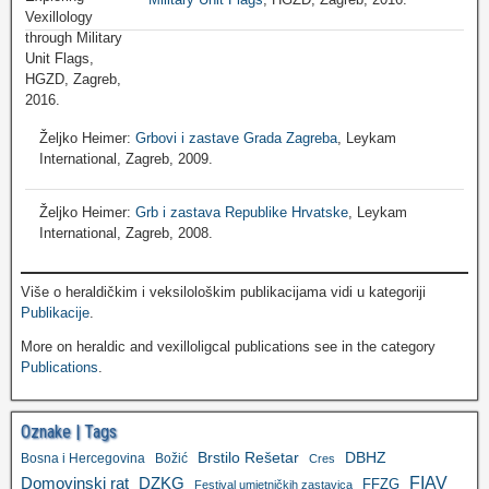
Željko Heimer:
Grbovi i zastave Grada Zagreba
, Leykam
International, Zagreb, 2009.
Željko Heimer:
Grb i zastava Republike Hrvatske
, Leykam
International, Zagreb, 2008.
Više o heraldičkim i veksilološkim publikacijama vidi u kategoriji
Publikacije
.
More on heraldic and vexilloligcal publications see in the category
Publications
.
Oznake | Tags
Brstilo Rešetar
DBHZ
Bosna i Hercegovina
Božić
Cres
FIAV
DZKG
Domovinski rat
FFZG
Festival umjetničkih zastavica