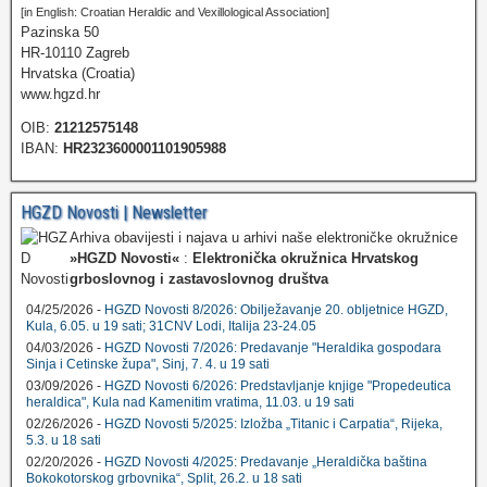
[in English: Croatian Heraldic and Vexillological Association]
Pazinska 50
HR-10110 Zagreb
Hrvatska (Croatia)
www.hgzd.hr
OIB:
21212575148
IBAN:
HR2323600001101905988
HGZD Novosti | Newsletter
Arhiva obavijesti i najava u arhivi naše elektroničke okružnice
»HGZD Novosti«
:
Elektronička okružnica Hrvatskog
grboslovnog i zastavoslovnog društva
04/25/2026 -
HGZD Novosti 8/2026: Obilježavanje 20. obljetnice HGZD,
Kula, 6.05. u 19 sati; 31CNV Lodi, Italija 23-24.05
04/03/2026 -
HGZD Novosti 7/2026: Predavanje "Heraldika gospodara
Sinja i Cetinske župa", Sinj, 7. 4. u 19 sati
03/09/2026 -
HGZD Novosti 6/2026: Predstavljanje knjige "Propedeutica
heraldica", Kula nad Kamenitim vratima, 11.03. u 19 sati
02/26/2026 -
HGZD Novosti 5/2025: Izložba „Titanic i Carpatia“, Rijeka,
5.3. u 18 sati
02/20/2026 -
HGZD Novosti 4/2025: Predavanje „Heraldička baština
Bokokotorskog grbovnika“, Split, 26.2. u 18 sati