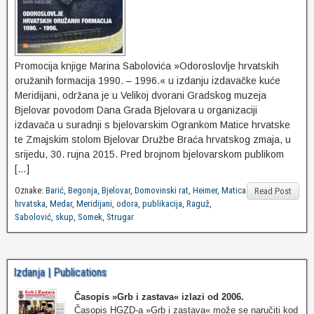
Promocija knjige Marina Sabolovića »Odoroslovlje hrvatskih
oružanih formacija 1990. – 1996.« u izdanju izdavačke kuće
Meridijani, održana je u Velikoj dvorani Gradskog muzeja
Bjelovar povodom Dana Grada Bjelovara u organizaciji
izdavača u suradnji s bjelovarskim Ogrankom Matice hrvatske
te Zmajskim stolom Bjelovar Družbe Braća hrvatskog zmaja, u
srijedu, 30. rujna 2015. Pred brojnom bjelovarskom publikom
[…]
Oznake:
Barić
,
Begonja
,
Bjelovar
,
Domovinski rat
,
Heimer
,
Matica
Read Post
hrvatska
,
Medar
,
Meridijani
,
odora
,
publikacija
,
Raguž
,
Sabolović
,
skup
,
Somek
,
Strugar
Izdanja | Publications
Časopis »Grb i zastava«
izlazi od 2006.
Časopis HGZD-a »Grb i zastava« može se naručiti kod