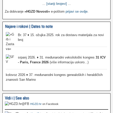
...
[stariji brojevi]
...
Za dobivanje
»HGZD Novosti«
e-poštom
prijavi se ovdje
.
Najave i rokovi | Dates to note
Br. 37 ♦ 15. ožujka 2025. rok za dostavu materijala za novi
broj
srpanj 2026. ♦ 31. međunarodni veksilološki kongres
31 ICV
- Paris, France 2026
(više informacija uskoro...)
kolovoz 2026 ♦ 37. međunarodni kongres genealoških i heraldičkih
znanosti San Marino
Vidi i | See also
HGZD.hr
on Facebook