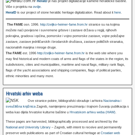
HeralD
je naš projekt digitalizacije kamene heraldičke baštine.
Više o projektu na
ovdje
.
HeralD
is our project of stone heraldic heritage digitalization. Read about it
here
.
The FAME
osn. 1996.
http://zeljko-heimer-fame.from.hr
stranice su na kojima
možete naći povijesne i suvremene grbove i zastave država u regiji, njihovih
pokrajina, gradova i općina, pomorske i vojno pomorske zastave, vojne položajne
zastave, zastave jedriličarskih i brodarskih društava, zastave političkih stranaka,
nacionalnih manjina i mnoge druge.
The FAME
est. 1996
http://zeljko-heimer-fame.from.hr
is the web site where you
may find historical and modern coats of arms and flags of the states in the region, its
subdivisions, cities and municipalities, maritime and naval flags, military rank flags,
flags of the yacht associations and shipping companies, flags of political parties,
ethnic minorities and many more.
Hrvatski arhiv weba
Ove stranice pobire, bibliografski obrađuje i arhivira
Nacionalna i
sveučilišna knjižnica
Zagreb, namijenjeno preuzimanju i trajnom čuvanju publikacija s
weba kao dijela hrvatske kulturne baštine u
Hrvatskom arhivu weba (HAW)
.
These pages are harvested, bibliographically processed and archived by the
National and University Library
– Zagreb, with intent to receive and permanently
preserve web publications as part of Croatian cultural heritage at
Croatian web