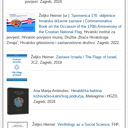
povijest: Zagreb, 2024.
Željko Heimer (ur.):
Spomenica 170. obljetnice
hrvatske državne zastave | Commemorative
Book on the Occasion of the 170th Anniversary of
the Croatian National Flag
, Hrvatski institut za
povijest, Hrvatski povijesni muzej, Družba „Braća Hrvatskoga
Zmaja“, Hrvatsko grboslovno i zastavoslovno društvo: Zagreb, 2022.
Željko Heimer:
Zastave Izraela / The Flags of Israel
,
JCZ, Zagreb, 2019.
Ana Marija Ambrušec:
Heraldička baština
križevačko-kalničkog područja
, Meleagrina i HGZD,
Zagreb, 2019.
Željko Heimer:
Vexillology as a Social Science
, FHF,