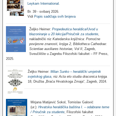
Leykam International
.
Br. 39 - svibanj 2026.
Vidi
Popis sadržaja svih brojeva
Željko Heimer:
Propedeutica heraldica/Uvod u
blazoniranje u 20 lekcija/Priručnik za studente
,
nakladnički niz
Katedarska knjižnica: Pomoćne
povijesne znanosti, knjiga 2, Bibliotheca Cathedrae:
Scientiae auxiliares historiae, Vol II
, Zagreb,
Sveučilište u Zagrebu Filozofski fakultet – FF Press,
2025.
Željko Heimer:
Milan Sunko – heraldički umjetnik
svjetskog glasa
, niz
Acta eto studia draconica
knjiga
18, Družba „Braća Hrvatskoga Zmaja“, Zagreb, 2024.
Mirjana Matijević Sokol, Tomislav Galović
(ur.):
Hrvatska heraldička baština I. – odabrane teme
/ Priručnik za studente
, Filozofski fakultet