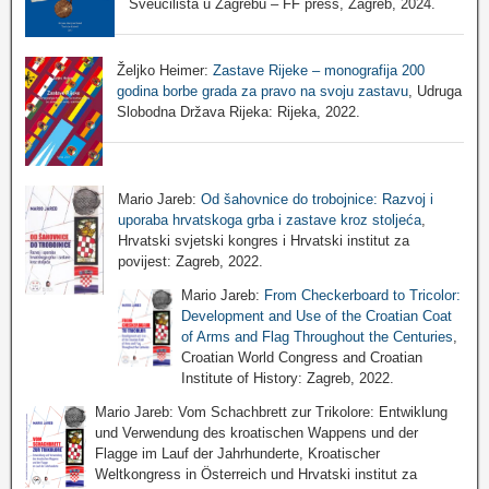
Sveučilišta u Zagrebu – FF press, Zagreb, 2024.
Željko Heimer:
Zastave Rijeke – monografija 200
godina borbe grada za pravo na svoju zastavu
, Udruga
Slobodna Država Rijeka: Rijeka, 2022.
Mario Jareb:
Od šahovnice do trobojnice: Razvoj i
uporaba hrvatskoga grba i zastave kroz stoljeća
,
Hrvatski svjetski kongres i Hrvatski institut za
povijest: Zagreb, 2022.
Mario Jareb:
From Checkerboard to Tricolor:
Development and Use of the Croatian Coat
of Arms and Flag Throughout the Centuries
,
Croatian World Congress and Croatian
Institute of History: Zagreb, 2022.
Mario Jareb: Vom Schachbrett zur Trikolore: Entwiklung
und Verwendung des kroatischen Wappens und der
Flagge im Lauf der Jahrhunderte, Kroatischer
Weltkongress in Österreich und Hrvatski institut za