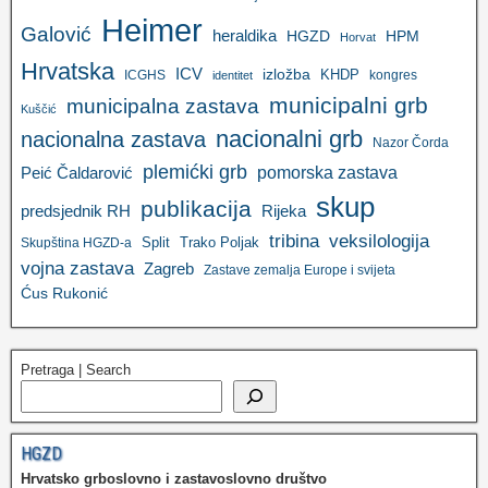
Heimer
Galović
heraldika
HGZD
HPM
Horvat
Hrvatska
ICV
izložba
KHDP
ICGHS
kongres
identitet
municipalni grb
municipalna zastava
Kuščić
nacionalni grb
nacionalna zastava
Nazor Čorda
plemićki grb
pomorska zastava
Peić Čaldarović
skup
publikacija
predsjednik RH
Rijeka
tribina
veksilologija
Split
Trako Poljak
Skupština HGZD-a
vojna zastava
Zagreb
Zastave zemalja Europe i svijeta
Ćus Rukonić
Pretraga | Search
HGZD
Hrvatsko grboslovno i zastavoslovno društvo