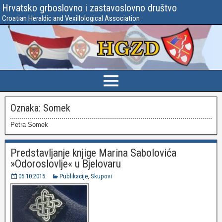
Hrvatsko grboslovno i zastavoslovno društvo
Croatian Heraldic and Vexillological Association
Oznaka:
Somek
Petra Somek
Predstavljanje knjige Marina Sabolovića
»Odoroslovlje« u Bjelovaru
05.10.2015.
Publikacije
,
Skupovi