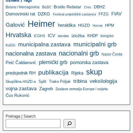
Brstilo Rešetar
DBHZ
Bosna i Hercegovina
Božić
Cres
FIAV
DZKG
Domovinski rat
FFZG
Festival umjetničkih zastavica
Heimer
Galović
heraldika
HGZD
HPM
Horvat
Hrvatska
ICV
izložba
KHDP
ICGHS
kongres
identitet
municipalni grb
municipalna zastava
Kuščić
nacionalni grb
nacionalna zastava
Nazor Čorda
plemićki grb
pomorska zastava
Peić Čaldarović
skup
publikacija
predsjednik RH
Rijeka
tribina
veksilologija
Split
Trako Poljak
Skupština HGZD-a
vojna zastava
Zagreb
Zastave zemalja Europe i svijeta
Ćus Rukonić
Pretraga | Search