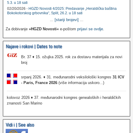
5.3. u 18 sati
02/20/2026 -
HGZD Novosti 4/2025: Predavanje „Heraldička baština
Bokokotorskog grbovnika“, Split, 26.2. u 18 sati
...
[stariji brojevi]
...
Za dobivanje
»HGZD Novosti«
e-poštom
prijavi se ovdje
.
Najave i rokovi | Dates to note
Br. 37 ♦ 15. ožujka 2025. rok za dostavu materijala za novi
broj
srpanj 2026. ♦ 31. međunarodni veksilološki kongres
31 ICV
- Paris, France 2026
(više informacija uskoro...)
kolovoz 2026 ♦ 37. međunarodni kongres genealoških i heraldičkih
znanosti San Marino
Vidi i | See also