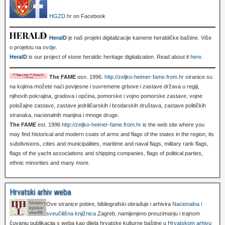
HGZD.hr
on Facebook
HeralD
je naš projekt digitalizacije kamene heraldičke baštine. Više
o projektu na
ovdje
.
HeralD
is our project of stone heraldic heritage digitalization. Read about it
here
.
The FAME
osn. 1996.
http://zeljko-heimer-fame.from.hr
stranice su
na kojima možete naći povijesne i suvremene grbove i zastave država u regiji,
njihovih pokrajina, gradova i općina, pomorske i vojno pomorske zastave, vojne
položajne zastave, zastave jedriličarskih i brodarskih društava, zastave političkih
stranaka, nacionalnih manjina i mnoge druge.
The FAME
est. 1996
http://zeljko-heimer-fame.from.hr
is the web site where you
may find historical and modern coats of arms and flags of the states in the region, its
subdivisions, cities and municipalities, maritime and naval flags, military rank flags,
flags of the yacht associations and shipping companies, flags of political parties,
ethnic minorities and many more.
Hrvatski arhiv weba
Ove stranice pobire, bibliografski obrađuje i arhivira
Nacionalna i
sveučilišna knjižnica
Zagreb, namijenjeno preuzimanju i trajnom
čuvanju publikacija s weba kao dijela hrvatske kulturne baštine u
Hrvatskom arhivu