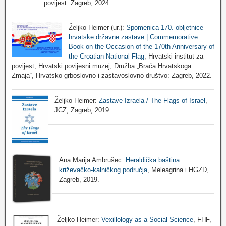
povijest: Zagreb, 2024.
Željko Heimer (ur.):
Spomenica 170. obljetnice
hrvatske državne zastave | Commemorative
Book on the Occasion of the 170th Anniversary of
the Croatian National Flag
, Hrvatski institut za
povijest, Hrvatski povijesni muzej, Družba „Braća Hrvatskoga
Zmaja“, Hrvatsko grboslovno i zastavoslovno društvo: Zagreb, 2022.
Željko Heimer:
Zastave Izraela / The Flags of Israel
,
JCZ, Zagreb, 2019.
Ana Marija Ambrušec:
Heraldička baština
križevačko-kalničkog područja
, Meleagrina i HGZD,
Zagreb, 2019.
Željko Heimer:
Vexillology as a Social Science
, FHF,