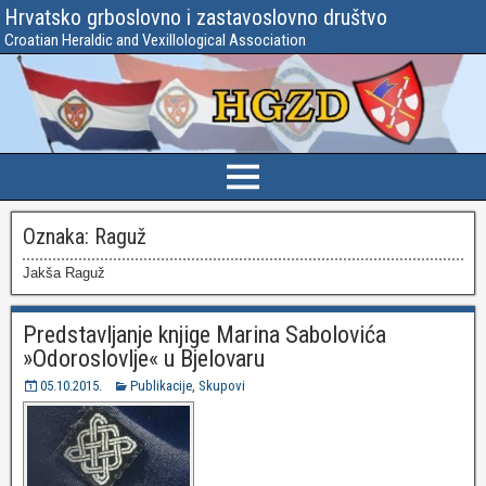
Hrvatsko grboslovno i zastavoslovno društvo
Croatian Heraldic and Vexillological Association
Oznaka:
Raguž
Jakša Raguž
Predstavljanje knjige Marina Sabolovića
»Odoroslovlje« u Bjelovaru
05.10.2015.
Publikacije
,
Skupovi