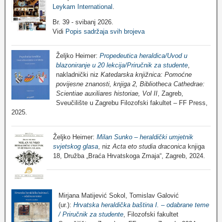
Leykam International
.
Br. 39 - svibanj 2026.
Vidi
Popis sadržaja svih brojeva
Željko Heimer:
Propedeutica heraldica/Uvod u
blazoniranje u 20 lekcija/Priručnik za studente
,
nakladnički niz
Katedarska knjižnica: Pomoćne
povijesne znanosti, knjiga 2, Bibliotheca Cathedrae:
Scientiae auxiliares historiae, Vol II
, Zagreb,
Sveučilište u Zagrebu Filozofski fakultet – FF Press,
2025.
Željko Heimer:
Milan Sunko – heraldički umjetnik
svjetskog glasa
, niz
Acta eto studia draconica
knjiga
18, Družba „Braća Hrvatskoga Zmaja“, Zagreb, 2024.
Mirjana Matijević Sokol, Tomislav Galović
(ur.):
Hrvatska heraldička baština I. – odabrane teme
/ Priručnik za studente
, Filozofski fakultet