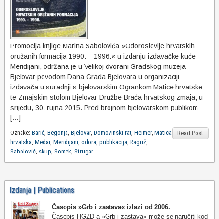
Promocija knjige Marina Sabolovića »Odoroslovlje hrvatskih
oružanih formacija 1990. – 1996.« u izdanju izdavačke kuće
Meridijani, održana je u Velikoj dvorani Gradskog muzeja
Bjelovar povodom Dana Grada Bjelovara u organizaciji
izdavača u suradnji s bjelovarskim Ogrankom Matice hrvatske
te Zmajskim stolom Bjelovar Družbe Braća hrvatskog zmaja, u
srijedu, 30. rujna 2015. Pred brojnom bjelovarskom publikom
[…]
Oznake:
Barić
,
Begonja
,
Bjelovar
,
Domovinski rat
,
Heimer
,
Matica
Read Post
hrvatska
,
Medar
,
Meridijani
,
odora
,
publikacija
,
Raguž
,
Sabolović
,
skup
,
Somek
,
Strugar
Izdanja | Publications
Časopis »Grb i zastava«
izlazi od 2006.
Časopis HGZD-a »Grb i zastava« može se naručiti kod