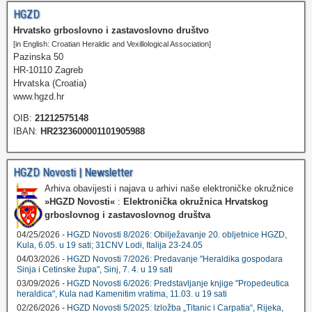
HGZD
Hrvatsko grboslovno i zastavoslovno društvo
[in English: Croatian Heraldic and Vexillological Association]
Pazinska 50
HR-10110 Zagreb
Hrvatska (Croatia)
www.hgzd.hr
OIB:
21212575148
IBAN:
HR2323600001101905988
HGZD Novosti | Newsletter
Arhiva obavijesti i najava u arhivi naše elektroničke okružnice
»HGZD Novosti«
:
Elektronička okružnica Hrvatskog
grboslovnog i zastavoslovnog društva
04/25/2026 -
HGZD Novosti 8/2026: Obilježavanje 20. obljetnice HGZD,
Kula, 6.05. u 19 sati; 31CNV Lodi, Italija 23-24.05
04/03/2026 -
HGZD Novosti 7/2026: Predavanje "Heraldika gospodara
Sinja i Cetinske župa", Sinj, 7. 4. u 19 sati
03/09/2026 -
HGZD Novosti 6/2026: Predstavljanje knjige "Propedeutica
heraldica", Kula nad Kamenitim vratima, 11.03. u 19 sati
02/26/2026 -
HGZD Novosti 5/2025: Izložba „Titanic i Carpatia“, Rijeka,