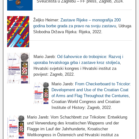
Sveučilišta u Zagrebu – FF press, Zagreb, 2024.
Željko Heimer:
Zastave Rijeke – monografija 200
godina borbe grada za pravo na svoju zastavu
, Udruga
Slobodna Država Rijeka: Rijeka, 2022.
Mario Jareb:
Od šahovnice do trobojnice: Razvoj i
uporaba hrvatskoga grba i zastave kroz stoljeća
,
Hrvatski svjetski kongres i Hrvatski institut za
povijest: Zagreb, 2022.
Mario Jareb:
From Checkerboard to Tricolor:
Development and Use of the Croatian Coat
of Arms and Flag Throughout the Centuries
,
Croatian World Congress and Croatian
Institute of History: Zagreb, 2022.
Mario Jareb: Vom Schachbrett zur Trikolore: Entwiklung
und Verwendung des kroatischen Wappens und der
Flagge im Lauf der Jahrhunderte, Kroatischer
Weltkongress in Österreich und Hrvatski institut za