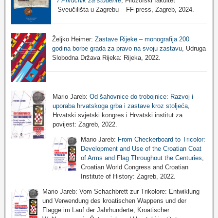
/ Priručnik za studente
, Filozofski fakultet
Sveučilišta u Zagrebu – FF press, Zagreb, 2024.
Željko Heimer:
Zastave Rijeke – monografija 200
godina borbe grada za pravo na svoju zastavu
, Udruga
Slobodna Država Rijeka: Rijeka, 2022.
Mario Jareb:
Od šahovnice do trobojnice: Razvoj i
uporaba hrvatskoga grba i zastave kroz stoljeća
,
Hrvatski svjetski kongres i Hrvatski institut za
povijest: Zagreb, 2022.
Mario Jareb:
From Checkerboard to Tricolor:
Development and Use of the Croatian Coat
of Arms and Flag Throughout the Centuries
,
Croatian World Congress and Croatian
Institute of History: Zagreb, 2022.
Mario Jareb: Vom Schachbrett zur Trikolore: Entwiklung
und Verwendung des kroatischen Wappens und der
Flagge im Lauf der Jahrhunderte, Kroatischer