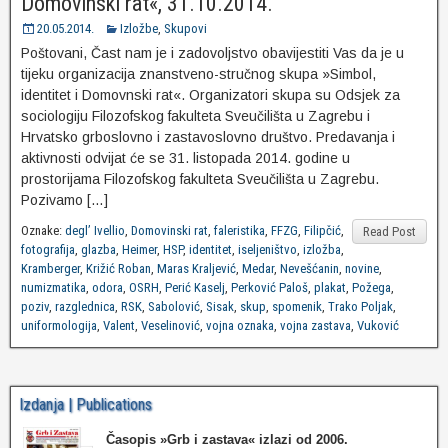
Domovinski rat«, 31.10.2014.
20.05.2014.
Izložbe
,
Skupovi
Poštovani, Čast nam je i zadovoljstvo obavijestiti Vas da je u
tijeku organizacija znanstveno-stručnog skupa »Simbol,
identitet i Domovnski rat«. Organizatori skupa su Odsjek za
sociologiju Filozofskog fakulteta Sveučilišta u Zagrebu i
Hrvatsko grboslovno i zastavoslovno društvo. Predavanja i
aktivnosti odvijat će se 31. listopada 2014. godine u
prostorijama Filozofskog fakulteta Sveučilišta u Zagrebu.
Pozivamo […]
Oznake:
degl’ Ivellio
,
Domovinski rat
,
faleristika
,
FFZG
,
Filipčić
,
Read Post
fotografija
,
glazba
,
Heimer
,
HSP
,
identitet
,
iseljeništvo
,
izložba
,
Kramberger
,
Križić Roban
,
Maras Kraljević
,
Medar
,
Nevešćanin
,
novine
,
numizmatika
,
odora
,
OSRH
,
Perić Kaselj
,
Perković Paloš
,
plakat
,
Požega
,
poziv
,
razglednica
,
RSK
,
Sabolović
,
Sisak
,
skup
,
spomenik
,
Trako Poljak
,
uniformologija
,
Valent
,
Veselinović
,
vojna oznaka
,
vojna zastava
,
Vuković
Izdanja | Publications
Časopis »Grb i zastava«
izlazi od 2006.