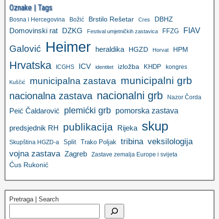
Oznake | Tags
Brstilo Rešetar
DBHZ
Bosna i Hercegovina
Božić
Cres
FIAV
DZKG
Domovinski rat
FFZG
Festival umjetničkih zastavica
Heimer
Galović
heraldika
HGZD
HPM
Horvat
Hrvatska
ICV
izložba
KHDP
ICGHS
kongres
identitet
municipalni grb
municipalna zastava
Kuščić
nacionalni grb
nacionalna zastava
Nazor Čorda
plemićki grb
pomorska zastava
Peić Čaldarović
skup
publikacija
predsjednik RH
Rijeka
tribina
veksilologija
Split
Trako Poljak
Skupština HGZD-a
vojna zastava
Zagreb
Zastave zemalja Europe i svijeta
Ćus Rukonić
Pretraga | Search