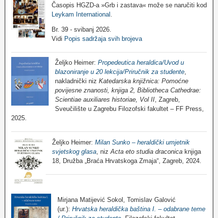
Časopis HGZD-a »Grb i zastava« može se naručiti kod
Leykam International
.
Br. 39 - svibanj 2026.
Vidi
Popis sadržaja svih brojeva
Željko Heimer:
Propedeutica heraldica/Uvod u
blazoniranje u 20 lekcija/Priručnik za studente
,
nakladnički niz
Katedarska knjižnica: Pomoćne
povijesne znanosti, knjiga 2, Bibliotheca Cathedrae:
Scientiae auxiliares historiae, Vol II
, Zagreb,
Sveučilište u Zagrebu Filozofski fakultet – FF Press,
2025.
Željko Heimer:
Milan Sunko – heraldički umjetnik
svjetskog glasa
, niz
Acta eto studia draconica
knjiga
18, Družba „Braća Hrvatskoga Zmaja“, Zagreb, 2024.
Mirjana Matijević Sokol, Tomislav Galović
(ur.):
Hrvatska heraldička baština I. – odabrane teme