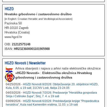
HGZD
Hrvatsko grboslovno i zastavoslovno društvo
[in English: Croatian Heraldic and Vexillological Association]
Pazinska 50
HR-10110 Zagreb
Hrvatska (Croatia)
www.hgzd.hr
OIB:
21212575148
IBAN:
HR2323600001101905988
HGZD Novosti | Newsletter
Arhiva obavijesti i najava u arhivi naše elektroničke okružnice
»HGZD Novosti«
:
Elektronička okružnica Hrvatskog
grboslovnog i zastavoslovnog društva
04/25/2026 -
HGZD Novosti 8/2026: Obilježavanje 20. obljetnice HGZD,
Kula, 6.05. u 19 sati; 31CNV Lodi, Italija 23-24.05
04/03/2026 -
HGZD Novosti 7/2026: Predavanje "Heraldika gospodara
Sinja i Cetinske župa", Sinj, 7. 4. u 19 sati
03/09/2026 -
HGZD Novosti 6/2026: Predstavljanje knjige "Propedeutica
heraldica", Kula nad Kamenitim vratima, 11.03. u 19 sati