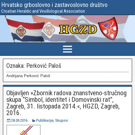
Hrvatsko grboslovno i zastavoslovno društvo
Croatian Heraldic and Vexillological Association
Oznaka:
Perković Paloš
Andrijana Perković Paloš
Objavljen »Zbornik radova znanstveno-stručnog
skupa “Simbol, identitet i Domovinski rat”,
Zagreb, 31. listopada 2014.«, HGZD, Zagreb,
2016.
28.09.2016.
Publikacije
,
Skupovi