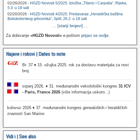
02/26/2026 -
HGZD Novosti 5/2025: Izložba „Titanic i Carpatia“, Rijeka,
5.3. u 18 sati
02/20/2026 -
HGZD Novosti 4/2025: Predavanje „Heraldička baština
Bokokotorskog grbovnika“, Split, 26.2. u 18 sati
...
[stariji brojevi]
...
Za dobivanje
»HGZD Novosti«
e-poštom
prijavi se ovdje
.
Najave i rokovi | Dates to note
Br. 37 ♦ 15. ožujka 2025. rok za dostavu materijala za novi
broj
srpanj 2026. ♦ 31. međunarodni veksilološki kongres
31 ICV
- Paris, France 2026
(više informacija uskoro...)
kolovoz 2026 ♦ 37. međunarodni kongres genealoških i heraldičkih
znanosti San Marino
Vidi i | See also