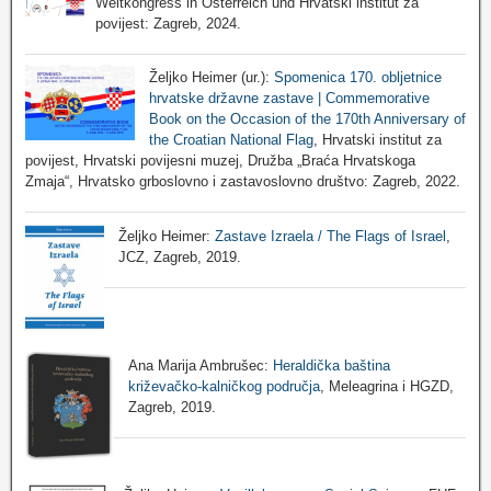
Weltkongress in Österreich und Hrvatski institut za
povijest: Zagreb, 2024.
Željko Heimer (ur.):
Spomenica 170. obljetnice
hrvatske državne zastave | Commemorative
Book on the Occasion of the 170th Anniversary of
the Croatian National Flag
, Hrvatski institut za
povijest, Hrvatski povijesni muzej, Družba „Braća Hrvatskoga
Zmaja“, Hrvatsko grboslovno i zastavoslovno društvo: Zagreb, 2022.
Željko Heimer:
Zastave Izraela / The Flags of Israel
,
JCZ, Zagreb, 2019.
Ana Marija Ambrušec:
Heraldička baština
križevačko-kalničkog područja
, Meleagrina i HGZD,
Zagreb, 2019.