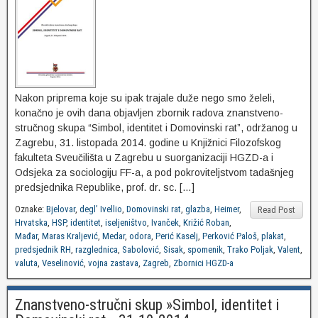
Nakon priprema koje su ipak trajale duže nego smo želeli,
konačno je ovih dana objavljen zbornik radova znanstveno-
stručnog skupa “Simbol, identitet i Domovinski rat”, održanog u
Zagrebu, 31. listopada 2014. godine u Knjižnici Filozofskog
fakulteta Sveučilišta u Zagrebu u suorganizaciji HGZD-a i
Odsjeka za sociologiju FF-a, a pod pokroviteljstvom tadašnjeg
predsjednika Republike, prof. dr. sc. […]
Oznake:
Bjelovar
,
degl’ Ivellio
,
Domovinski rat
,
glazba
,
Heimer
,
Read Post
Hrvatska
,
HSP
,
identitet
,
iseljeništvo
,
Ivanček
,
Križić Roban
,
Mađar
,
Maras Kraljević
,
Medar
,
odora
,
Perić Kaselj
,
Perković Paloš
,
plakat
,
predsjednik RH
,
razglednica
,
Sabolović
,
Sisak
,
spomenik
,
Trako Poljak
,
Valent
,
valuta
,
Veselinović
,
vojna zastava
,
Zagreb
,
Zbornici HGZD-a
Znanstveno-stručni skup »Simbol, identitet i