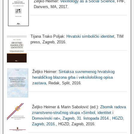
Željko Heimer:
Vexillology as a Social Science
, FHF,
Danvers, MA, 2017.
Tijana Trako Poljak:
Hrvatski simbolički identitet
, TIM
press, Zagreb, 2016.
Željko Heimer:
Sintaksa suvremenog hrvatskog
heraldičkog blazona grba i veksilološkog opisa
zastava
, Redak, Split, 2016.
Željko Heimer & Marin Sabolović (ed.):
Zbornik radova
znanstveno-stručnog skupa »Simbol, identitet i
Domovinski rat«, Zagreb, 31. listopada 2014., HGZD,
Zagreb, 2016.
, HGZD, Zagreb, 2016.