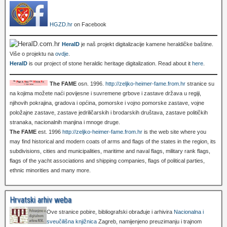
HGZD.hr
on Facebook
HeralD
je naš projekt digitalizacije kamene heraldičke baštine.
Više o projektu na
ovdje
.
HeralD
is our project of stone heraldic heritage digitalization. Read about it
here
.
The FAME
osn. 1996.
http://zeljko-heimer-fame.from.hr
stranice su
na kojima možete naći povijesne i suvremene grbove i zastave država u regiji,
njihovih pokrajina, gradova i općina, pomorske i vojno pomorske zastave, vojne
položajne zastave, zastave jedriličarskih i brodarskih društava, zastave političkih
stranaka, nacionalnih manjina i mnoge druge.
The FAME
est. 1996
http://zeljko-heimer-fame.from.hr
is the web site where you
may find historical and modern coats of arms and flags of the states in the region, its
subdivisions, cities and municipalities, maritime and naval flags, military rank flags,
flags of the yacht associations and shipping companies, flags of political parties,
ethnic minorities and many more.
Hrvatski arhiv weba
Ove stranice pobire, bibliografski obrađuje i arhivira
Nacionalna i
sveučilišna knjižnica
Zagreb, namijenjeno preuzimanju i trajnom