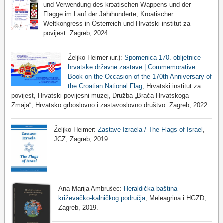
und Verwendung des kroatischen Wappens und der
Flagge im Lauf der Jahrhunderte, Kroatischer
Weltkongress in Österreich und Hrvatski institut za
povijest: Zagreb, 2024.
Željko Heimer (ur.):
Spomenica 170. obljetnice
hrvatske državne zastave | Commemorative
Book on the Occasion of the 170th Anniversary of
the Croatian National Flag
, Hrvatski institut za
povijest, Hrvatski povijesni muzej, Družba „Braća Hrvatskoga
Zmaja“, Hrvatsko grboslovno i zastavoslovno društvo: Zagreb, 2022.
Željko Heimer:
Zastave Izraela / The Flags of Israel
,
JCZ, Zagreb, 2019.
Ana Marija Ambrušec:
Heraldička baština
križevačko-kalničkog područja
, Meleagrina i HGZD,
Zagreb, 2019.