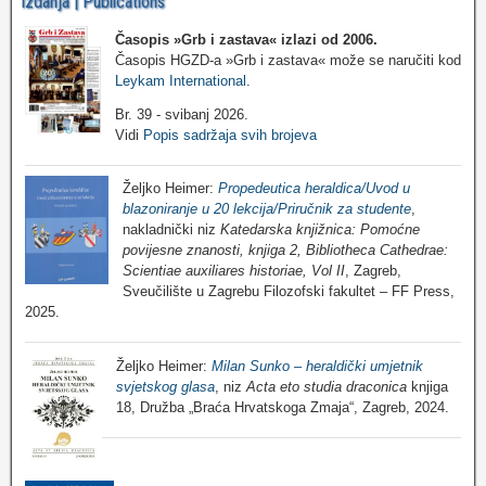
Izdanja | Publications
Časopis »Grb i zastava«
izlazi od 2006.
Časopis HGZD-a »Grb i zastava« može se naručiti kod
Leykam International
.
Br. 39 - svibanj 2026.
Vidi
Popis sadržaja svih brojeva
Željko Heimer:
Propedeutica heraldica/Uvod u
blazoniranje u 20 lekcija/Priručnik za studente
,
nakladnički niz
Katedarska knjižnica: Pomoćne
povijesne znanosti, knjiga 2, Bibliotheca Cathedrae:
Scientiae auxiliares historiae, Vol II
, Zagreb,
Sveučilište u Zagrebu Filozofski fakultet – FF Press,
2025.
Željko Heimer:
Milan Sunko – heraldički umjetnik
svjetskog glasa
, niz
Acta eto studia draconica
knjiga
18, Družba „Braća Hrvatskoga Zmaja“, Zagreb, 2024.