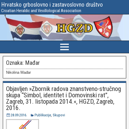
Hrvatsko grboslovno i zastavoslovno društvo
Croatian Heraldic and Vexillological Association
Oznaka:
Mađar
Nikolina Mađar
Objavljen »Zbornik radova znanstveno-stručnog
skupa “Simbol, identitet i Domovinski rat”,
Zagreb, 31. listopada 2014.«, HGZD, Zagreb,
2016.
28.09.2016.
Publikacije
,
Skupovi