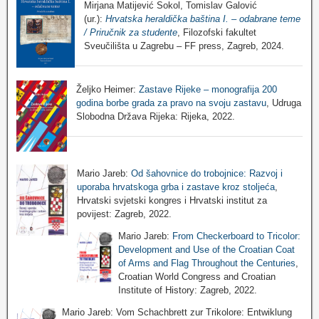
Mirjana Matijević Sokol, Tomislav Galović
(ur.):
Hrvatska heraldička baština I. – odabrane teme
/ Priručnik za studente
, Filozofski fakultet
Sveučilišta u Zagrebu – FF press, Zagreb, 2024.
Željko Heimer:
Zastave Rijeke – monografija 200
godina borbe grada za pravo na svoju zastavu
, Udruga
Slobodna Država Rijeka: Rijeka, 2022.
Mario Jareb:
Od šahovnice do trobojnice: Razvoj i
uporaba hrvatskoga grba i zastave kroz stoljeća
,
Hrvatski svjetski kongres i Hrvatski institut za
povijest: Zagreb, 2022.
Mario Jareb:
From Checkerboard to Tricolor:
Development and Use of the Croatian Coat
of Arms and Flag Throughout the Centuries
,
Croatian World Congress and Croatian
Institute of History: Zagreb, 2022.
Mario Jareb: Vom Schachbrett zur Trikolore: Entwiklung