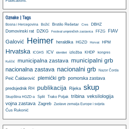
Publications
.
Oznake | Tags
Brstilo Rešetar
DBHZ
Bosna i Hercegovina
Božić
Cres
FIAV
DZKG
Domovinski rat
FFZG
Festival umjetničkih zastavica
Heimer
Galović
heraldika
HGZD
HPM
Horvat
Hrvatska
ICV
izložba
KHDP
ICGHS
kongres
identitet
municipalni grb
municipalna zastava
Kuščić
nacionalni grb
nacionalna zastava
Nazor Čorda
plemićki grb
pomorska zastava
Peić Čaldarović
skup
publikacija
predsjednik RH
Rijeka
tribina
veksilologija
Split
Trako Poljak
Skupština HGZD-a
vojna zastava
Zagreb
Zastave zemalja Europe i svijeta
Ćus Rukonić