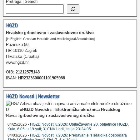
Pretraga | Search
HGZD
Hrvatsko grboslovno i zastavoslovno društvo
[in English: Croatian Heraldic and Vexillological Association]
Pazinska 50
HR-10110 Zagreb
Hrvatska (Croatia)
www.hgzd.hr
OIB:
21212575148
IBAN:
HR2323600001101905988
HGZD Novosti | Newsletter
Arhiva obavijesti i najava u arhivi naše elektroničke okružnice
»HGZD Novosti«
:
Elektronička okružnica Hrvatskog
grboslovnog i zastavoslovnog društva
04/25/2026 -
HGZD Novosti 8/2026: Obilježavanje 20. obljetnice HGZD,
Kula, 6.05. u 19 sati; 31CNV Lodi, Italija 23-24.05
04/03/2026 -
HGZD Novosti 7/2026: Predavanje "Heraldika gospodara