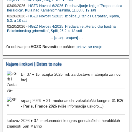
Sinja i Cetinske župa", Sinj, 7. 4. u 19 sati
03/09/2026 -
HGZD Novosti 6/2026: Predstavljanje knjige "Propedeutica
heraldica", Kula nad Kamenitim vratima, 11.03. u 19 sati
02/26/2026 -
HGZD Novosti 5/2025: Izložba „Titanic i Carpatia“, Rijeka,
5.3. u 18 sati
02/20/2026 -
HGZD Novosti 4/2025: Predavanje „Heraldička baština
Bokokotorskog grbovnika“, Split, 26.2. u 18 sati
...
[stariji brojevi]
...
Za dobivanje
»HGZD Novosti«
e-poštom
prijavi se ovdje
.
Najave i rokovi | Dates to note
Br. 37 ♦ 15. ožujka 2025. rok za dostavu materijala za novi
broj
srpanj 2026. ♦ 31. međunarodni veksilološki kongres
31 ICV
- Paris, France 2026
(više informacija uskoro...)
kolovoz 2026 ♦ 37. međunarodni kongres genealoških i heraldičkih
znanosti San Marino