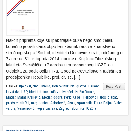
Nakon priprema koje su ipak trajale duže nego smo želeli,
konačno je ovih dana objavljen zbornik radova znanstveno-
stručnog skupa “Simbol, identitet i Domovinski rat”, održanog u
Zagrebu, 31. listopada 2014. godine u Knjižnici Filozofskog
fakulteta Sveučilišta u Zagrebu u suorganizaciji HGZD-a i
Odsjeka za sociologiju FF-a, a pod pokroviteljstvom tadašnjeg
predsjednika Republike, prof. dr. sc. […]
Oznake:
Bjelovar
,
degl’ Ivellio
,
Domovinski rat
,
glazba
,
Heimer
,
Read Post
Hrvatska
,
HSP
,
identitet
,
iseljeništvo
,
Ivanček
,
Križić Roban
,
Mađar
,
Maras Kraljević
,
Medar
,
odora
,
Perić Kaselj
,
Perković Paloš
,
plakat
,
predsjednik RH
,
razglednica
,
Sabolović
,
Sisak
,
spomenik
,
Trako Poljak
,
Valent
,
valuta
,
Veselinović
,
vojna zastava
,
Zagreb
,
Zbornici HGZD-a