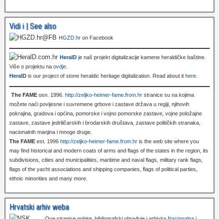
Vidi i | See also
HGZD.hr
on Facebook
HeralD
je naš projekt digitalizacije kamene heraldičke baštine.
Više o projektu na
ovdje
.
HeralD
is our project of stone heraldic heritage digitalization. Read about it
here
.
The FAME
osn. 1996.
http://zeljko-heimer-fame.from.hr
stranice su na kojima
možete naći povijesne i suvremene grbove i zastave država u regiji, njihovih
pokrajina, gradova i općina, pomorske i vojno pomorske zastave, vojne položajne
zastave, zastave jedriličarskih i brodarskih društava, zastave političkih stranaka,
nacionalnih manjina i mnoge druge.
The FAME
est. 1996
http://zeljko-heimer-fame.from.hr
is the web site where you
may find historical and modern coats of arms and flags of the states in the region, its
subdivisions, cities and municipalities, maritime and naval flags, military rank flags,
flags of the yacht associations and shipping companies, flags of political parties,
ethnic minorities and many more.
Hrvatski arhiv weba
Ove stranice pobire, bibliografski obrađuje i arhivira
Nacionalna i