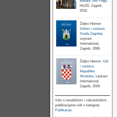
Military Unit Flags
,
HGZD, Zagreb,
2016.
Željko Heimer:
Grbovi i zastave
Grada Zagreba
,
Leykam
International,
Zagreb, 2009.
Željko Heimer:
Grb
i zastava
Republike
Hrvatske
, Leykam
International,
Zagreb, 2008.
Više o heraldičkim i veksilološkim
publikacijama vidi u kategoriji
Publikacije
.