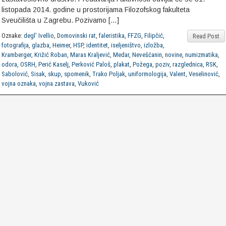
listopada 2014. godine u prostorijama Filozofskog fakulteta
Sveučilišta u Zagrebu. Pozivamo […]
Oznake:
degl’ Ivellio
,
Domovinski rat
,
faleristika
,
FFZG
,
Filipčić
,
Read Post
fotografija
,
glazba
,
Heimer
,
HSP
,
identitet
,
iseljeništvo
,
izložba
,
Kramberger
,
Križić Roban
,
Maras Kraljević
,
Medar
,
Nevešćanin
,
novine
,
numizmatika
,
odora
,
OSRH
,
Perić Kaselj
,
Perković Paloš
,
plakat
,
Požega
,
poziv
,
razglednica
,
RSK
,
Sabolović
,
Sisak
,
skup
,
spomenik
,
Trako Poljak
,
uniformologija
,
Valent
,
Veselinović
,
vojna oznaka
,
vojna zastava
,
Vuković