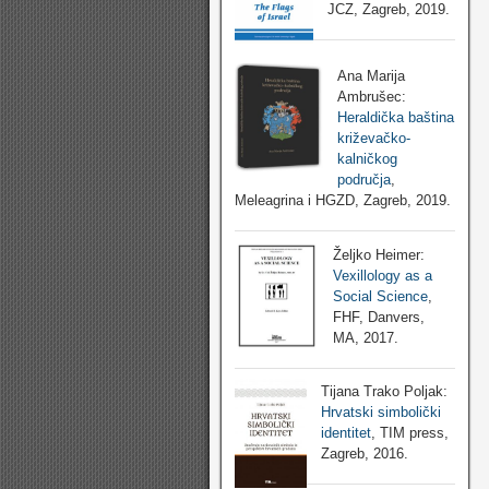
JCZ, Zagreb, 2019.
Ana Marija
Ambrušec:
Heraldička baština
križevačko-
kalničkog
područja
,
Meleagrina i HGZD, Zagreb, 2019.
Željko Heimer:
Vexillology as a
Social Science
,
FHF, Danvers,
MA, 2017.
Tijana Trako Poljak:
Hrvatski simbolički
identitet
, TIM press,
Zagreb, 2016.