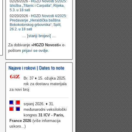
02/26/2026 -
HGZD Novosti 5/2025:
Izložba „Titanic i Carpatia“, Rijeka,
5.3. u 18 sati
02/20/2026 -
HGZD Novosti 4/2025:
Predavanje „Heraldička baština
Bokokotorskog grbovnika“, Split,
26.2. u 18 sati
...
[stariji brojevi]
...
Za dobivanje
»HGZD Novosti«
e-
poštom
prijavi se ovdje
.
Najave i rokovi | Dates to note
Br. 37 ♦ 15. ožujka 2025.
rok za dostavu materijala
za novi broj
srpanj 2026. ♦ 31.
međunarodni veksilološki
kongres
31 ICV - Paris,
France 2026
(više informacija
uskoro...)