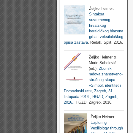
Željko Heimer:
Sintaksa
suvremenog
hrvatskog
heraldičkog blazona
grba i veksilološkog
opisa zastava
, Redak, Split, 2016.
Željko Heimer &
Marin Sabolović
(ed.):
Zbornik
radova znanstveno-
stručnog skupa
»Simbol, identitet i
Domovinski rat«, Zagreb, 31.
listopada 2014., HGZD, Zagreb,
2016.
, HGZD, Zagreb, 2016.
Željko Heimer:
Exploring
Vexillology through