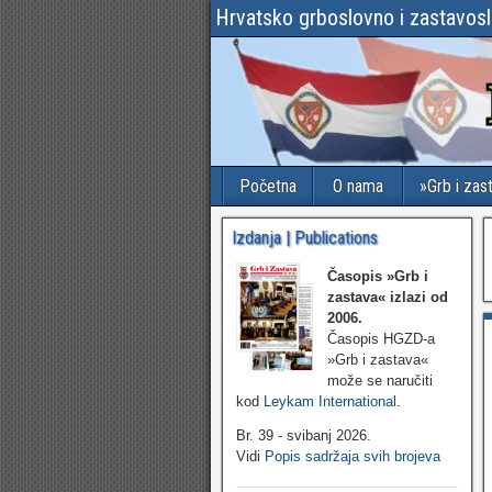
Hrvatsko grboslovno i zastavos
Početna
O nama
»Grb i zas
Izdanja | Publications
Časopis »Grb i
zastava«
izlazi od
2006.
Časopis HGZD-a
»Grb i zastava«
može se naručiti
kod
Leykam International
.
Br. 39 - svibanj 2026.
Vidi
Popis sadržaja svih brojeva