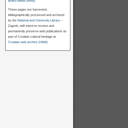
arhivu weba (HAW)
.
These pages are harvested,
bibliographically processed and archived
by the
National and University Library
–
Zagreb, with intent to receive and
permanently preserve web publications as
part of Croatian cultural heritage at
Croatian web archive (HAW)
.