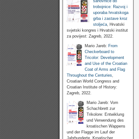
šahovnice do
trobojnice: Razvoj i
uporaba hrvatskoga
grba i zastave kroz
stoljeća
, Hrvatski
svjetski kongres i Hrvatski institut
za povijest: Zagreb, 2022.
Mario Jareb:
From
Checkerboard to
Tricolor: Development
and Use of the Croatian
Coat of Arms and Flag
Throughout the Centuries
,
Croatian World Congress and
Croatian Institute of History:
Zagreb, 2022.
Mario Jareb: Vom
Schachbrett zur
Trikolore: Entwiklung
und Verwendung des
kroatischen Wappens
und der Flagge im Lauf der
Jahrhunderte, Kroatischer