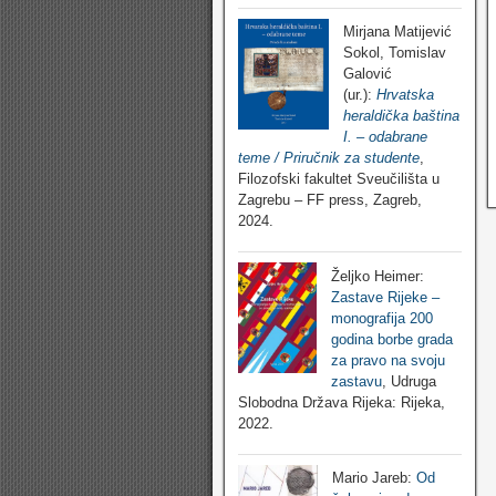
Mirjana Matijević
Sokol, Tomislav
Galović
(ur.):
Hrvatska
heraldička baština
I. – odabrane
teme / Priručnik za studente
,
Filozofski fakultet Sveučilišta u
Zagrebu – FF press, Zagreb,
2024.
Željko Heimer:
Zastave Rijeke –
monografija 200
godina borbe grada
za pravo na svoju
zastavu
, Udruga
Slobodna Država Rijeka: Rijeka,
2022.
Mario Jareb:
Od