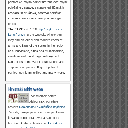
pomorske i vojno pomorske zastave, vojne
položajne zastave, zastave jedriličarskih i
brodarskih društava, zastave političkih
stranaka, nacionalnih manjina i mnoge
druge.
The FAME
est. 1996
http://zeljko-heimer-
fame.from.hr
is the web site where you
may find historical and modern coats of
arms and flags of the states in the region,
its subdivisions, cities and municipalities,
maritime and naval flags, military rank
flags, flags of the yacht associations and
shipping companies, flags of political
parties, ethnic minorities and many more.
Hrvatski arhiv weba
Ove stranice pobire,
bibliografski obrađuje i
arhivira
Nacionalna i sveučilišna knjižnica
Zagreb, namijenjeno preuzimanju i trajnom
čuvanju publikacija s weba kao dijela
hrvatske kulturne baštine u
Hrvatskom