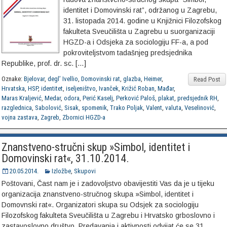
identitet i Domovinski rat”, održanog u Zagrebu,
31. listopada 2014. godine u Knjižnici Filozofskog
fakulteta Sveučilišta u Zagrebu u suorganizaciji
HGZD-a i Odsjeka za sociologiju FF-a, a pod
pokroviteljstvom tadašnjeg predsjednika
Republike, prof. dr. sc. […]
Oznake:
Bjelovar
,
degl’ Ivellio
,
Domovinski rat
,
glazba
,
Heimer
,
Read Post
Hrvatska
,
HSP
,
identitet
,
iseljeništvo
,
Ivanček
,
Križić Roban
,
Mađar
,
Maras Kraljević
,
Medar
,
odora
,
Perić Kaselj
,
Perković Paloš
,
plakat
,
predsjednik RH
,
razglednica
,
Sabolović
,
Sisak
,
spomenik
,
Trako Poljak
,
Valent
,
valuta
,
Veselinović
,
vojna zastava
,
Zagreb
,
Zbornici HGZD-a
Znanstveno-stručni skup »Simbol, identitet i
Domovinski rat«, 31.10.2014.
20.05.2014.
Izložbe
,
Skupovi
Poštovani, Čast nam je i zadovoljstvo obavijestiti Vas da je u tijeku
organizacija znanstveno-stručnog skupa »Simbol, identitet i
Domovnski rat«. Organizatori skupa su Odsjek za sociologiju
Filozofskog fakulteta Sveučilišta u Zagrebu i Hrvatsko grboslovno i
zastavoslovno društvo. Predavanja i aktivnosti odvijat će se 31.