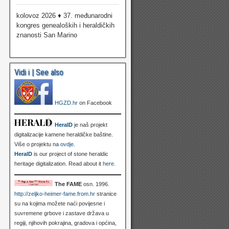
kolovoz 2026 ♦ 37. međunarodni
kongres genealoških i heraldičkih
znanosti San Marino
Vidi i | See also
HGZD.hr
on Facebook
HeralD
je naš projekt
digitalizacije kamene heraldičke baštine.
Više o projektu na
ovdje
.
HeralD
is our project of stone heraldic
heritage digitalization. Read about it
here
.
The FAME
osn. 1996.
http://zeljko-heimer-fame.from.hr
stranice
su na kojima možete naći povijesne i
suvremene grbove i zastave država u
regiji, njihovih pokrajina, gradova i općina,