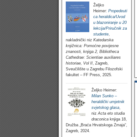
Željko
Heimer:
Propedeuti
ca heraldica/Uvod
u blazoniranje u 20
lekcija/Priručnik za
studente
,
nakladnički niz
Katedarska
knjižnica: Pomoćne povijesne
znanosti, knjiga 2, Bibliotheca
Cathedrae: Scientiae auxiliares
historiae, Vol II
, Zagreb,
Sveučilište u Zagrebu Filozofski
fakultet – FF Press, 2025.
Željko Heimer:
Milan Sunko –
heraldički umjetnik
svjetskog glasa
,
niz
Acta eto studia
draconica
knjiga 18,
Družba „Braća Hrvatskoga Zmaja“,
Zagreb, 2024.