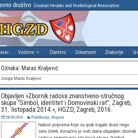
lovno društvo
Croatian Heraldic and Vexillological Association
tava«
Vodstvo
Članstvo
Dokumenti
Znakovlje
Iz
Oznaka:
Maras Kraljević
Josipa Maras Kraljević
Objavljen »Zbornik radova znanstveno-stručnog
skupa “Simbol, identitet i Domovinski rat”, Zagreb,
31. listopada 2014.«, HGZD, Zagreb, 2016.
28.09.2016.
Publikacije
,
Skupovi
Nakon priprema koje su ipak trajale duže nego
smo želeli, konačno je ovih dana objavljen zbornik
radova znanstveno-stručnog skupa “Simbol,