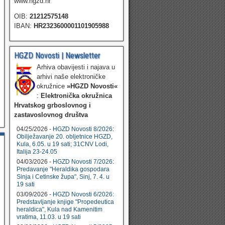
www.hgzd.hr
OIB:
21212575148
IBAN:
HR2323600001101905988
HGZD Novosti | Newsletter
Arhiva obavijesti i najava u
arhivi naše elektroničke
okružnice
»HGZD Novosti«
:
Elektronička okružnica
Hrvatskog grboslovnog i
zastavoslovnog društva
04/25/2026 -
HGZD Novosti 8/2026:
Obilježavanje 20. obljetnice HGZD,
Kula, 6.05. u 19 sati; 31CNV Lodi,
Italija 23-24.05
04/03/2026 -
HGZD Novosti 7/2026:
Predavanje "Heraldika gospodara
Sinja i Cetinske župa", Sinj, 7. 4. u
19 sati
03/09/2026 -
HGZD Novosti 6/2026:
Predstavljanje knjige "Propedeutica
heraldica", Kula nad Kamenitim
vratima, 11.03. u 19 sati