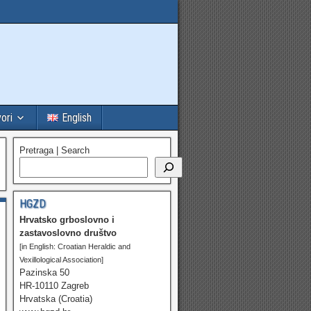
vori
English
Pretraga | Search
HGZD
Hrvatsko grboslovno i
zastavoslovno društvo
[in English: Croatian Heraldic and
Vexillological Association]
Pazinska 50
HR-10110 Zagreb
Hrvatska (Croatia)