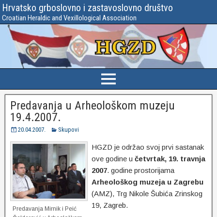
Hrvatsko grboslovno i zastavoslovno društvo
Croatian Heraldic and Vexillological Association
Predavanja u Arheološkom muzeju
19.4.2007.
20.04.2007.
Skupovi
HGZD je održao svoj prvi sastanak
ove godine u
četvrtak, 19. travnja
2007
. godine prostorijama
Arheološkog muzeja u Zagrebu
(AMZ), Trg Nikole Šubića Zrinskog
19, Zagreb.
Predavanja Mirnik i Peić