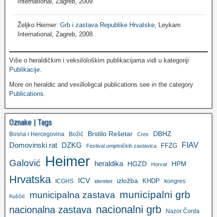
International, Zagreb, 2009.
Željko Heimer:
Grb i zastava Republike Hrvatske
, Leykam
International, Zagreb, 2008.
Više o heraldičkim i veksilološkim publikacijama vidi u kategoriji
Publikacije
.
More on heraldic and vexilloligcal publications see in the category
Publications
.
Oznake | Tags
Brstilo Rešetar
DBHZ
Bosna i Hercegovina
Božić
Cres
FIAV
DZKG
Domovinski rat
FFZG
Festival umjetničkih zastavica
Heimer
Galović
heraldika
HGZD
HPM
Horvat
Hrvatska
ICV
izložba
KHDP
ICGHS
kongres
identitet
municipalni grb
municipalna zastava
Kuščić
nacionalni grb
nacionalna zastava
Nazor Čorda