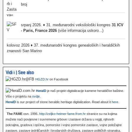
broj
srpanj 2026. ♦ 31. međunarodni veksilološki kongres
31 ICV
- Paris, France 2026
(više informacija uskoro...)
kolovoz 2026 ♦ 37. međunarodni kongres genealoških i heraldičkih
znanosti San Marino
Vidi i | See also
HGZD.hr
on Facebook
HeralD
je naš projekt digitalizacije kamene heraldičke baštine.
Više o projektu na
ovdje
.
HeralD
is our project of stone heraldic heritage digitalization. Read about it
here
.
The FAME
osn. 1996.
http://zeljko-heimer-fame.from.hr
stranice su na kojima
možete naći povijesne i suvremene grbove i zastave država u regiji, njihovih
pokrajina, gradova i općina, pomorske i vojno pomorske zastave, vojne položajne
zastave, zastave jedriličarskih i brodarskih društava, zastave političkih stranaka,