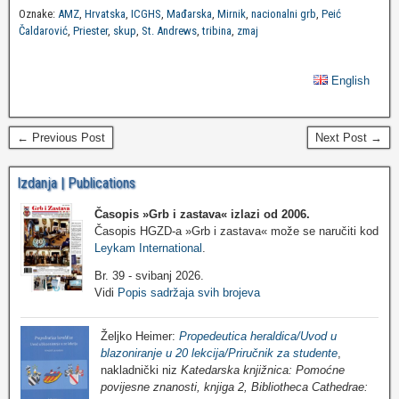
Oznake:
AMZ
,
Hrvatska
,
ICGHS
,
Mađarska
,
Mirnik
,
nacionalni grb
,
Peić
Čaldarović
,
Priester
,
skup
,
St. Andrews
,
tribina
,
zmaj
English
← Previous Post
Next Post →
Izdanja | Publications
Časopis »Grb i zastava«
izlazi od 2006.
Časopis HGZD-a »Grb i zastava« može se naručiti kod
Leykam International
.
Br. 39 - svibanj 2026.
Vidi
Popis sadržaja svih brojeva
Željko Heimer:
Propedeutica heraldica/Uvod u
blazoniranje u 20 lekcija/Priručnik za studente
,
nakladnički niz
Katedarska knjižnica: Pomoćne
povijesne znanosti, knjiga 2, Bibliotheca Cathedrae: