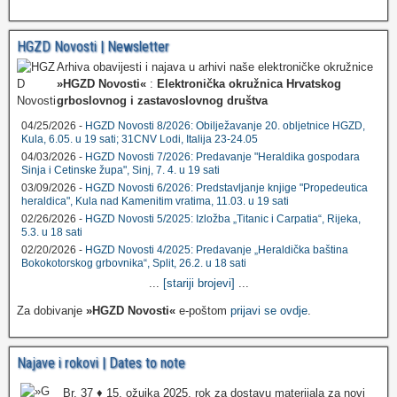
HGZD Novosti | Newsletter
Arhiva obavijesti i najava u arhivi naše elektroničke okružnice
»HGZD Novosti«
:
Elektronička okružnica Hrvatskog
grboslovnog i zastavoslovnog društva
04/25/2026 -
HGZD Novosti 8/2026: Obilježavanje 20. obljetnice HGZD,
Kula, 6.05. u 19 sati; 31CNV Lodi, Italija 23-24.05
04/03/2026 -
HGZD Novosti 7/2026: Predavanje "Heraldika gospodara
Sinja i Cetinske župa", Sinj, 7. 4. u 19 sati
03/09/2026 -
HGZD Novosti 6/2026: Predstavljanje knjige "Propedeutica
heraldica", Kula nad Kamenitim vratima, 11.03. u 19 sati
02/26/2026 -
HGZD Novosti 5/2025: Izložba „Titanic i Carpatia“, Rijeka,
5.3. u 18 sati
02/20/2026 -
HGZD Novosti 4/2025: Predavanje „Heraldička baština
Bokokotorskog grbovnika“, Split, 26.2. u 18 sati
...
[stariji brojevi]
...
Za dobivanje
»HGZD Novosti«
e-poštom
prijavi se ovdje
.
Najave i rokovi | Dates to note
Br. 37 ♦ 15. ožujka 2025. rok za dostavu materijala za novi