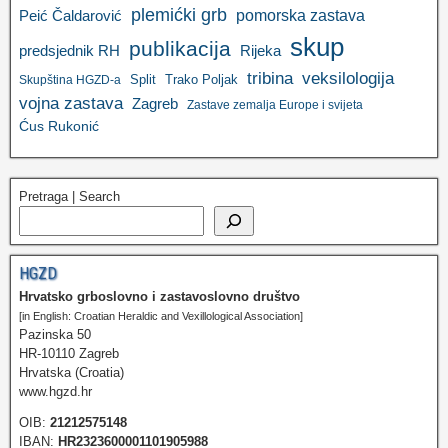
plemićki grb
pomorska zastava
Peić Čaldarović
skup
publikacija
predsjednik RH
Rijeka
tribina
veksilologija
Split
Trako Poljak
Skupština HGZD-a
vojna zastava
Zagreb
Zastave zemalja Europe i svijeta
Ćus Rukonić
Pretraga | Search
HGZD
Hrvatsko grboslovno i zastavoslovno društvo
[in English: Croatian Heraldic and Vexillological Association]
Pazinska 50
HR-10110 Zagreb
Hrvatska (Croatia)
www.hgzd.hr
OIB:
21212575148
IBAN:
HR2323600001101905988