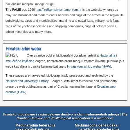
nacionalnih manjina i mnoge druge.
The FAME
est. 1996
http://zeljko-heimer-fame.from.hr
is the web site where you
may find historical and modern coats of arms and flags of the states in the region, its
subdivisions, cities and municipalities, maritime and naval flags, military rank flags,
flags of the yacht associations and shipping companies, flags of political parties,
ethnic minorities and many more.
Hrvatski arhiv weba
Ove stranice pobire, bibliografski obrađuje i arhivira
Nacionalna i
sveučilišna knjižnica
Zagreb, namijenjeno preuzimanju i trajnom čuvanju publikacija s
weba kao dijela hrvatske kulturne baštine u
Hrvatskom arhivu weba (HAW)
.
These pages are harvested, bibliographically processed and archived by the
National and University Library
– Zagreb, with intent to receive and permanently
preserve web publications as part of Croatian cultural heritage at
Croatian web
archive (HAW)
.
Hrvatsko grboslovno i zastavoslovno društvo je član međunarodnih udruga |
The
Croatian Heraldic and Vexillological Association is a member of
Međunarodna federacija
Međunarodna genealoška i
veksiloloških udruga
heraldička konfederacija