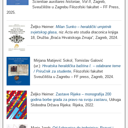
Scientiae auxiliares historiae, Vol II
, Zagreb,
Sveučilište u Zagrebu Filozofski fakultet – FF Press,
2025.
Željko Heimer:
Milan Sunko – heraldički umjetnik
svjetskog glasa
, niz
Acta eto studia draconica
knjiga
18, Družba „Braća Hrvatskoga Zmaja“, Zagreb, 2024.
Mirjana Matijević Sokol, Tomislav Galović
(ur.):
Hrvatska heraldička baština I. – odabrane teme
/ Priručnik za studente
, Filozofski fakultet
Sveučilišta u Zagrebu – FF press, Zagreb, 2024.
Željko Heimer:
Zastave Rijeke – monografija 200
godina borbe grada za pravo na svoju zastavu
, Udruga
Slobodna Država Rijeka: Rijeka, 2022.
Mario Jareb:
Od šahovnice do trobojnice: Razvoj i