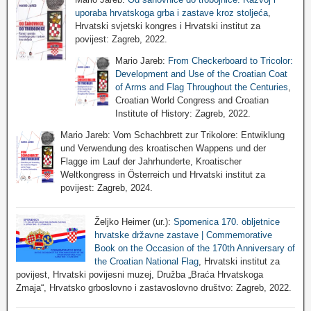
uporaba hrvatskoga grba i zastave kroz stoljeća
,
Hrvatski svjetski kongres i Hrvatski institut za
povijest: Zagreb, 2022.
Mario Jareb:
From Checkerboard to Tricolor:
Development and Use of the Croatian Coat
of Arms and Flag Throughout the Centuries
,
Croatian World Congress and Croatian
Institute of History: Zagreb, 2022.
Mario Jareb: Vom Schachbrett zur Trikolore: Entwiklung
und Verwendung des kroatischen Wappens und der
Flagge im Lauf der Jahrhunderte, Kroatischer
Weltkongress in Österreich und Hrvatski institut za
povijest: Zagreb, 2024.
Željko Heimer (ur.):
Spomenica 170. obljetnice
hrvatske državne zastave | Commemorative
Book on the Occasion of the 170th Anniversary of
the Croatian National Flag
, Hrvatski institut za
povijest, Hrvatski povijesni muzej, Družba „Braća Hrvatskoga
Zmaja“, Hrvatsko grboslovno i zastavoslovno društvo: Zagreb, 2022.