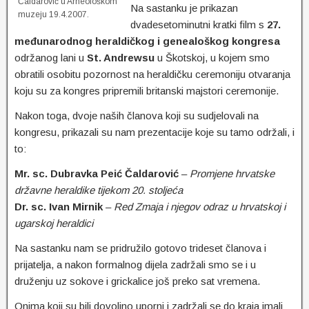
Čaldarović u Arheološkom
Na sastanku je prikazan
muzeju 19.4.2007.
dvadesetominutni kratki film s
27.
međunarodnog heraldičkog i genealoškog kongresa
održanog lani u
St. Andrewsu
u Škotskoj, u kojem smo
obratili osobitu pozornost na heraldičku ceremoniju otvaranja
koju su za kongres pripremili britanski majstori ceremonije.
Nakon toga, dvoje naših članova koji su sudjelovali na
kongresu, prikazali su nam prezentacije koje su tamo održali, i
to:
Mr. sc. Dubravka Peić Čaldarović
–
Promjene hrvatske
državne heraldike tijekom 20. stoljeća
Dr. sc. Ivan Mirnik
–
Red Zmaja i njegov odraz u hrvatskoj i
ugarskoj heraldici
Na sastanku nam se pridružilo gotovo trideset članova i
prijatelja, a nakon formalnog dijela zadržali smo se i u
druženju uz sokove i grickalice još preko sat vremena.
Onima koji su bili dovoljno uporni i zadržali se do kraja imali