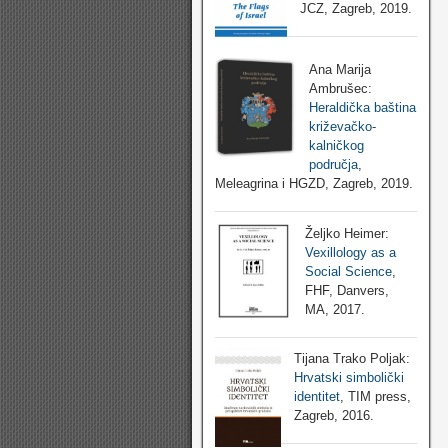
JCZ, Zagreb, 2019.
Ana Marija
Ambrušec:
Heraldička baština
križevačko-
kalničkog
područja
,
Meleagrina i HGZD, Zagreb, 2019.
Željko Heimer:
Vexillology as a
Social Science
,
FHF, Danvers,
MA, 2017.
Tijana Trako Poljak:
Hrvatski simbolički
identitet
, TIM press,
Zagreb, 2016.