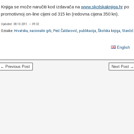
Knjiga se može naručiti kod izdavača na
www.skolskaknjiga.hr
po
promotivnoj on-line cijeni od 315 kn (redovna cijena 350 kn).
Updated: 08.10.2011. — 09:32
Oznake:
Hrvatska
,
nacionalni grb
,
Peić Čaldarović
,
publikacija
,
Školska knjiga
,
Stančić
English
← Previous Post
Next Post →