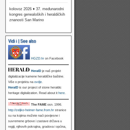
kolovoz 2026 ♦ 37. međunarodni
kongres genealoških i heraldičkih
znanosti San Marino
Vidi i | See also
HGZD.hr
on Facebook
HeralD
je naš projekt
digitalizacije kamene heraldičke baštine.
Više o projektu na
ovdje
.
HeralD
is our project of stone heraldic
heritage digitalization. Read about it
here
.
The FAME
osn. 1996.
http://zeljko-heimer-fame.from.hr
stranice
su na kojima možete naći povijesne i
suvremene grbove i zastave država u
regiji, njihovih pokrajina, gradova i općina,