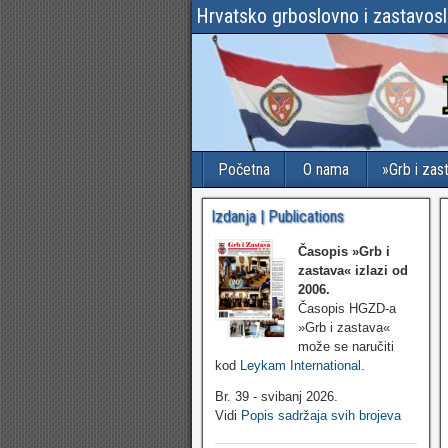
Hrvatsko grboslovno i zastavos
Početna
O nama
»Grb i zas
Izdanja | Publications
Časopis »Grb i
zastava«
izlazi od
2006.
Časopis HGZD-a
»Grb i zastava«
može se naručiti
kod
Leykam International
.
Br. 39 - svibanj 2026.
Vidi
Popis sadržaja svih brojeva