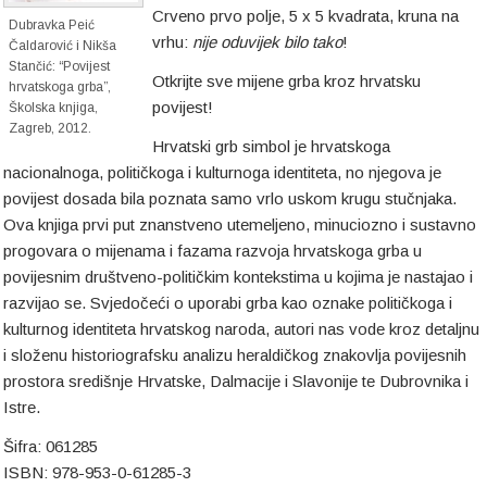
Crveno prvo polje, 5 x 5 kvadrata, kruna na
Dubravka Peić
vrhu:
nije oduvijek bilo tako
!
Čaldarović i Nikša
Stančić: “Povijest
Otkrijte sve mijene grba kroz hrvatsku
hrvatskoga grba”,
povijest!
Školska knjiga,
Zagreb, 2012.
Hrvatski grb simbol je hrvatskoga
nacionalnoga, političkoga i kulturnoga identiteta, no njegova je
povijest dosada bila poznata samo vrlo uskom krugu stučnjaka.
Ova knjiga prvi put znanstveno utemeljeno, minuciozno i sustavno
progovara o mijenama i fazama razvoja hrvatskoga grba u
povijesnim društveno-političkim kontekstima u kojima je nastajao i
razvijao se. Svjedočeći o uporabi grba kao oznake političkoga i
kulturnog identiteta hrvatskog naroda, autori nas vode kroz detaljnu
i složenu historiografsku analizu heraldičkog znakovlja povijesnih
prostora središnje Hrvatske, Dalmacije i Slavonije te Dubrovnika i
Istre.
Šifra: 061285
ISBN: 978-953-0-61285-3