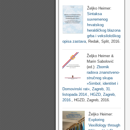
Željko Heimer:
Sintaksa
suvremenog
hrvatskog
heraldičkog blazona
grba i veksilološkog
opisa zastava
, Redak, Split, 2016.
Željko Heimer &
Marin Sabolović
(ed.):
Zbornik
radova znanstveno-
stručnog skupa
»Simbol, identitet i
Domovinski rat«, Zagreb, 31.
listopada 2014., HGZD, Zagreb,
2016.
, HGZD, Zagreb, 2016.
Željko Heimer:
Exploring
Vexillology through