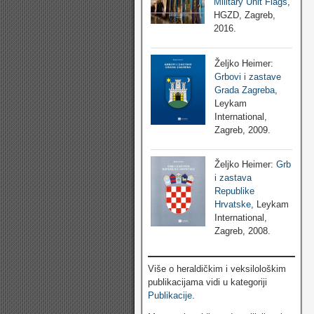
Military Unit Flags
,
HGZD, Zagreb,
2016.
Željko Heimer:
Grbovi i zastave
Grada Zagreba
,
Leykam
International,
Zagreb, 2009.
Željko Heimer:
Grb
i zastava
Republike
Hrvatske
, Leykam
International,
Zagreb, 2008.
Više o heraldičkim i veksilološkim
publikacijama vidi u kategoriji
Publikacije
.