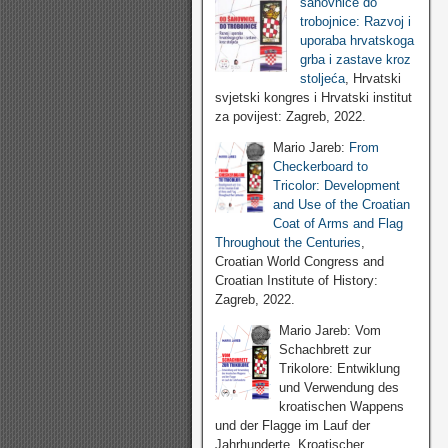
šahovnice do
trobojnice: Razvoj i
uporaba hrvatskoga
grba i zastave kroz
stoljeća
, Hrvatski
svjetski kongres i Hrvatski institut
za povijest: Zagreb, 2022.
Mario Jareb:
From
Checkerboard to
Tricolor: Development
and Use of the Croatian
Coat of Arms and Flag
Throughout the Centuries
,
Croatian World Congress and
Croatian Institute of History:
Zagreb, 2022.
Mario Jareb: Vom
Schachbrett zur
Trikolore: Entwiklung
und Verwendung des
kroatischen Wappens
und der Flagge im Lauf der
Jahrhunderte, Kroatischer