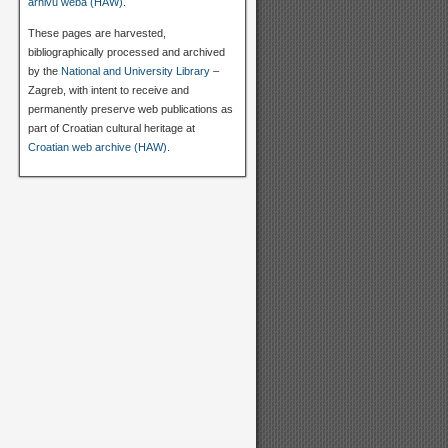
arhivu weba (HAW)
.
These pages are harvested,
bibliographically processed and archived
by the
National and University Library
–
Zagreb, with intent to receive and
permanently preserve web publications as
part of Croatian cultural heritage at
Croatian web archive (HAW)
.