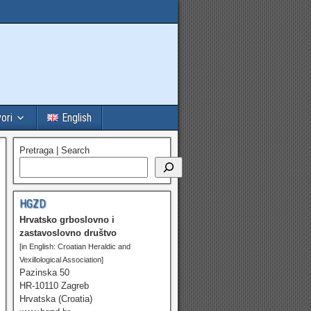
vori
English
Pretraga | Search
HGZD
Hrvatsko grboslovno i
zastavoslovno društvo
[in English: Croatian Heraldic and
Vexillological Association]
Pazinska 50
HR-10110 Zagreb
Hrvatska (Croatia)