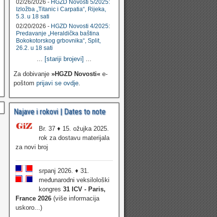
02/26/2026 -
HGZD Novosti 5/2025:
Izložba „Titanic i Carpatia“, Rijeka,
5.3. u 18 sati
02/20/2026 -
HGZD Novosti 4/2025:
Predavanje „Heraldička baština
Bokokotorskog grbovnika“, Split,
26.2. u 18 sati
...
[stariji brojevi]
...
Za dobivanje
»HGZD Novosti«
e-
poštom
prijavi se ovdje
.
Najave i rokovi | Dates to note
Br. 37 ♦ 15. ožujka 2025.
rok za dostavu materijala
za novi broj
srpanj 2026. ♦ 31.
međunarodni veksilološki
kongres
31 ICV - Paris,
France 2026
(više informacija
uskoro...)