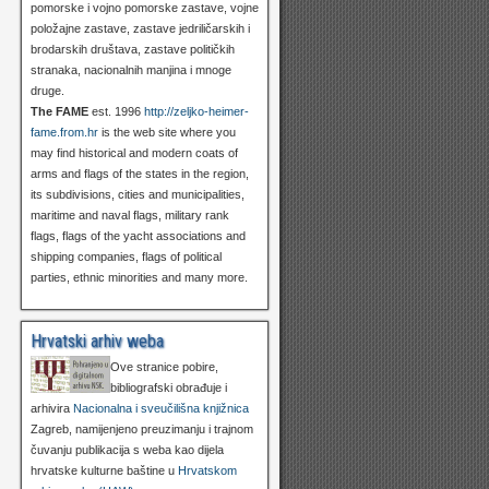
pomorske i vojno pomorske zastave, vojne
položajne zastave, zastave jedriličarskih i
brodarskih društava, zastave političkih
stranaka, nacionalnih manjina i mnoge
druge.
The FAME
est. 1996
http://zeljko-heimer-
fame.from.hr
is the web site where you
may find historical and modern coats of
arms and flags of the states in the region,
its subdivisions, cities and municipalities,
maritime and naval flags, military rank
flags, flags of the yacht associations and
shipping companies, flags of political
parties, ethnic minorities and many more.
Hrvatski arhiv weba
Ove stranice pobire,
bibliografski obrađuje i
arhivira
Nacionalna i sveučilišna knjižnica
Zagreb, namijenjeno preuzimanju i trajnom
čuvanju publikacija s weba kao dijela
hrvatske kulturne baštine u
Hrvatskom