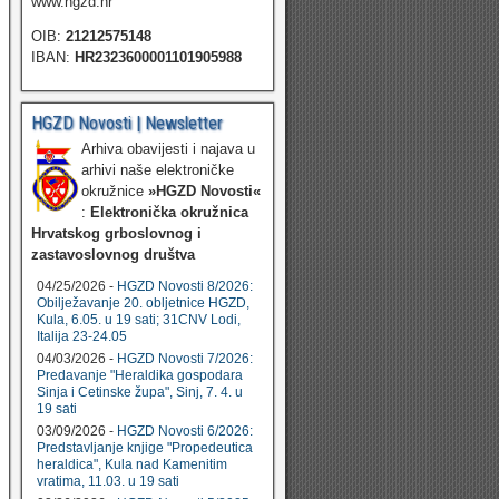
www.hgzd.hr
OIB:
21212575148
IBAN:
HR2323600001101905988
HGZD Novosti | Newsletter
Arhiva obavijesti i najava u
arhivi naše elektroničke
okružnice
»HGZD Novosti«
:
Elektronička okružnica
Hrvatskog grboslovnog i
zastavoslovnog društva
04/25/2026 -
HGZD Novosti 8/2026:
Obilježavanje 20. obljetnice HGZD,
Kula, 6.05. u 19 sati; 31CNV Lodi,
Italija 23-24.05
04/03/2026 -
HGZD Novosti 7/2026:
Predavanje "Heraldika gospodara
Sinja i Cetinske župa", Sinj, 7. 4. u
19 sati
03/09/2026 -
HGZD Novosti 6/2026:
Predstavljanje knjige "Propedeutica
heraldica", Kula nad Kamenitim
vratima, 11.03. u 19 sati