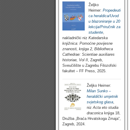
Željko
Heimer:
Propedeuti
ca heraldica/Uvod
u blazoniranje u 20
lekcija/Priručnik za
studente
,
nakladnički niz
Katedarska
knjižnica: Pomoćne povijesne
znanosti, knjiga 2, Bibliotheca
Cathedrae: Scientiae auxiliares
historiae, Vol II
, Zagreb,
Sveučilište u Zagrebu Filozofski
fakultet – FF Press, 2025.
Željko Heimer:
Milan Sunko –
heraldički umjetnik
svjetskog glasa
,
niz
Acta eto studia
draconica
knjiga 18,
Družba „Braća Hrvatskoga Zmaja“,
Zagreb, 2024.