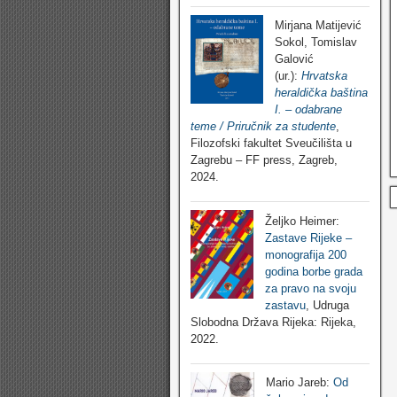
Mirjana Matijević
Sokol, Tomislav
Galović
(ur.):
Hrvatska
heraldička baština
I. – odabrane
teme / Priručnik za studente
,
Filozofski fakultet Sveučilišta u
Zagrebu – FF press, Zagreb,
2024.
Željko Heimer:
Zastave Rijeke –
monografija 200
godina borbe grada
za pravo na svoju
zastavu
, Udruga
Slobodna Država Rijeka: Rijeka,
2022.
Mario Jareb:
Od