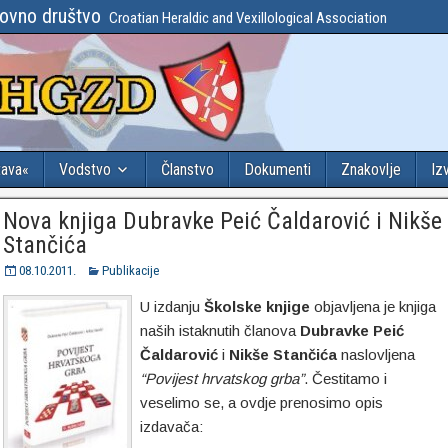
lovno društvo
Croatian Heraldic and Vexillological Association
tava«
Vodstvo
Članstvo
Dokumenti
Znakovlje
Iz
Nova knjiga Dubravke Peić Čaldarović i Nikše
Stančića
08.10.2011.
Publikacije
U izdanju
Školske knjige
objavljena je knjiga
naših istaknutih članova
Dubravke Peić
Čaldarović
i
Nikše Stančića
naslovljena
“Povijest hrvatskog grba”
. Čestitamo i
veselimo se, a ovdje prenosimo opis
izdavača: