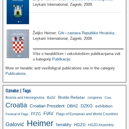
Leykam International, Zagreb, 2009.
Željko Heimer:
Grb i zastava Republike Hrvatske
,
Leykam International, Zagreb, 2008.
Više o heraldičkim i veksilološkim publikacijama vidi
u kategoriji
Publikacije
.
More on heraldic and vexilloligcal publications see in the category
Publications
.
Oznake | Tags
Brstilo Rešetar
Bosnia and Herzegovina
Božić
congress
Cres
Croatia
Croatian President
DZKG
exhibition
DBHZ
FIAV
FFZG
Flags of European and World Countries
Festival of Flags
Heimer
Galović
heraldry
HGZD
HGZD Assembly