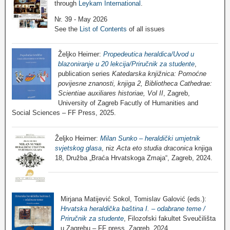
through
Leykam International
.
Nr. 39 - May 2026
See the
List of Contents
of all issues
Željko Heimer:
Propedeutica heraldica/Uvod u
blazoniranje u 20 lekcija/Priručnik za studente
,
publication series
Katedarska knjižnica: Pomoćne
povijesne znanosti, knjiga 2, Bibliotheca Cathedrae:
Scientiae auxiliares historiae, Vol II
, Zagreb,
University of Zagreb Facutly of Humanities and
Social Sciences – FF Press, 2025.
Željko Heimer:
Milan Sunko – heraldički umjetnik
svjetskog glasa
, niz
Acta eto studia draconica
knjiga
18, Družba „Braća Hrvatskoga Zmaja“, Zagreb, 2024.
Mirjana Matijević Sokol, Tomislav Galović (eds.):
Hrvatska heraldička baština I. – odabrane teme /
Priručnik za studente
, Filozofski fakultet Sveučilišta
u Zagrebu – FF press, Zagreb, 2024.