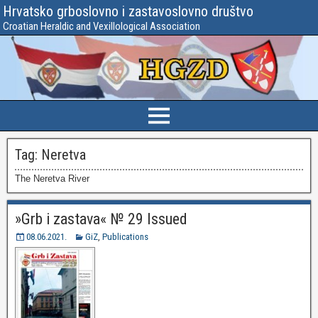
Hrvatsko grboslovno i zastavoslovno društvo
Croatian Heraldic and Vexillological Association
Tag:
Neretva
The Neretva River
»Grb i zastava« № 29 Issued
08.06.2021.
GiZ
,
Publications