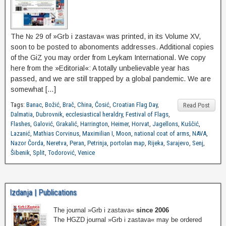
The № 29 of »Grb i zastava« was printed, in its Volume XV,
soon to be posted to abonoments addresses. Additional copies
of the GiZ you may order from Leykam International. We copy
here from the »Editorial«: A totally unbelievable year has
passed, and we are still trapped by a global pandemic. We are
somewhat […]
Tags:
Banac
,
Božić
,
Brač
,
China
,
Ćosić
,
Croatian Flag Day
,
Read Post
Dalmatia
,
Dubrovnik
,
ecclesiastical heraldry
,
Festival of Flags
,
Flashes
,
Galović
,
Grakalić
,
Harrington
,
Heimer
,
Horvat
,
Jagellons
,
Kuščić
,
Lazanić
,
Mathias Corvinus
,
Maximilian I
,
Moon
,
national coat of arms
,
NAVA
,
Nazor Čorda
,
Neretva
,
Peran
,
Petrinja
,
portolan map
,
Rijeka
,
Sarajevo
,
Senj
,
Šibenik
,
Split
,
Todorović
,
Venice
Izdanja | Publications
The journal »Grb i zastava«
since 2006
The HGZD journal »Grb i zastava« may be ordered