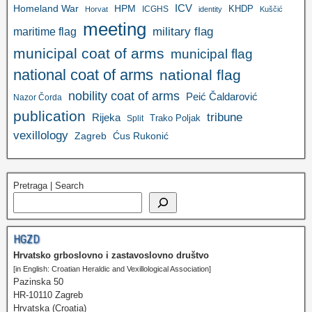
ICV
Homeland War
HPM
KHDP
ICGHS
Horvat
identity
Kuščić
meeting
military flag
maritime flag
municipal coat of arms
municipal flag
national coat of arms
national flag
nobility coat of arms
Peić Čaldarović
Nazor Čorda
publication
tribune
Rijeka
Trako Poljak
Split
vexillology
Zagreb
Ćus Rukonić
Pretraga | Search
HGZD
Hrvatsko grboslovno i zastavoslovno društvo
[in English: Croatian Heraldic and Vexillological Association]
Pazinska 50
HR-10110 Zagreb
Hrvatska (Croatia)