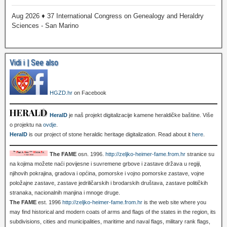
Aug 2026 ♦ 37 International Congress on Genealogy and Heraldry
Sciences - San Marino
Vidi i | See also
HGZD.hr
on Facebook
HeralD
je naš projekt digitalizacije kamene heraldičke baštine. Više
o projektu na
ovdje
.
HeralD
is our project of stone heraldic heritage digitalization. Read about it
here
.
The FAME
osn. 1996.
http://zeljko-heimer-fame.from.hr
stranice su
na kojima možete naći povijesne i suvremene grbove i zastave država u regiji,
njihovih pokrajina, gradova i općina, pomorske i vojno pomorske zastave, vojne
položajne zastave, zastave jedriličarskih i brodarskih društava, zastave političkih
stranaka, nacionalnih manjina i mnoge druge.
The FAME
est. 1996
http://zeljko-heimer-fame.from.hr
is the web site where you
may find historical and modern coats of arms and flags of the states in the region, its
subdivisions, cities and municipalities, maritime and naval flags, military rank flags,