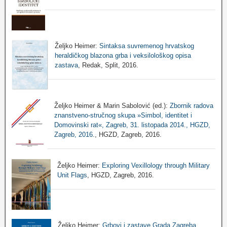
Željko Heimer:
Sintaksa suvremenog hrvatskog
heraldičkog blazona grba i veksilološkog opisa
zastava
, Redak, Split, 2016.
Željko Heimer & Marin Sabolović (ed.):
Zbornik radova
znanstveno-stručnog skupa »Simbol, identitet i
Domovinski rat«, Zagreb, 31. listopada 2014., HGZD,
Zagreb, 2016.
, HGZD, Zagreb, 2016.
Željko Heimer:
Exploring Vexillology through Military
Unit Flags
, HGZD, Zagreb, 2016.
Željko Heimer:
Grbovi i zastave Grada Zagreba
,