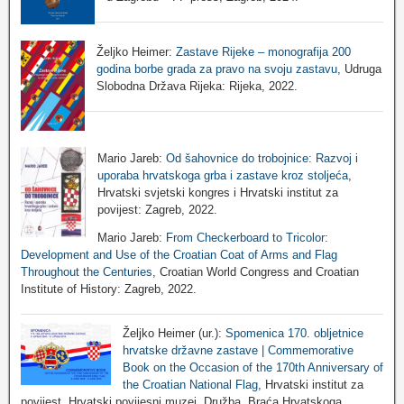
Željko Heimer:
Zastave Rijeke – monografija 200
godina borbe grada za pravo na svoju zastavu
, Udruga
Slobodna Država Rijeka: Rijeka, 2022.
Mario Jareb:
Od šahovnice do trobojnice: Razvoj i
uporaba hrvatskoga grba i zastave kroz stoljeća
,
Hrvatski svjetski kongres i Hrvatski institut za
povijest: Zagreb, 2022.
Mario Jareb:
From Checkerboard to Tricolor:
Development and Use of the Croatian Coat of Arms and Flag
Throughout the Centuries
, Croatian World Congress and Croatian
Institute of History: Zagreb, 2022.
Željko Heimer (ur.):
Spomenica 170. obljetnice
hrvatske državne zastave | Commemorative
Book on the Occasion of the 170th Anniversary of
the Croatian National Flag
, Hrvatski institut za
povijest, Hrvatski povijesni muzej, Družba „Braća Hrvatskoga