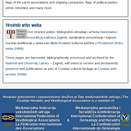
flags of the yacht associations and shipping companies, flags of political parties,
ethnic minorities and many more.
Hrvatski arhiv weba
Ove stranice pobire, bibliografski obrađuje i arhivira
Nacionalna i
sveučilišna knjižnica
Zagreb, namijenjeno preuzimanju i trajnom
čuvanju publikacija s weba kao dijela hrvatske kulturne baštine u
Hrvatskom arhivu
weba (HAW)
.
These pages are harvested, bibliographically processed and archived by the
National and University Library
– Zagreb, with intent to receive and permanently
preserve web publications as part of Croatian cultural heritage at
Croatian web
archive (HAW)
.
Hrvatsko grboslovno i zastavoslovno društvo je član međunarodnih udruga |
The
Croatian Heraldic and Vexillological Association is a member of
Međunarodna federacija
Međunarodna genealoška i
veksiloloških udruga
heraldička konfederacija
International Federation of
International Confederation of
Vexillological Associations
&
Genealogy and Heraldry
La Fédération Internationale
La Confédération
FIAV
CIGH
des Associations
Internationale de Généalogie