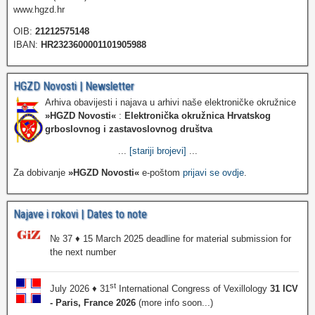
www.hgzd.hr
OIB:
21212575148
IBAN:
HR2323600001101905988
HGZD Novosti | Newsletter
Arhiva obavijesti i najava u arhivi naše elektroničke okružnice
»HGZD Novosti«
:
Elektronička okružnica Hrvatskog
grboslovnog i zastavoslovnog društva
...
[stariji brojevi]
...
Za dobivanje
»HGZD Novosti«
e-poštom
prijavi se ovdje
.
Najave i rokovi | Dates to note
№ 37 ♦ 15 March 2025 deadline for material submission for
the next number
st
July 2026 ♦ 31
International Congress of Vexillology
31 ICV
- Paris, France 2026
(more info soon...)