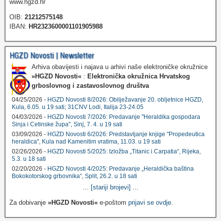
www.hgzd.hr
OIB:
21212575148
IBAN:
HR2323600001101905988
HGZD Novosti | Newsletter
Arhiva obavijesti i najava u arhivi naše elektroničke okružnice
»HGZD Novosti«
:
Elektronička okružnica Hrvatskog
grboslovnog i zastavoslovnog društva
04/25/2026 -
HGZD Novosti 8/2026: Obilježavanje 20. obljetnice HGZD,
Kula, 6.05. u 19 sati; 31CNV Lodi, Italija 23-24.05
04/03/2026 -
HGZD Novosti 7/2026: Predavanje "Heraldika gospodara
Sinja i Cetinske župa", Sinj, 7. 4. u 19 sati
03/09/2026 -
HGZD Novosti 6/2026: Predstavljanje knjige "Propedeutica
heraldica", Kula nad Kamenitim vratima, 11.03. u 19 sati
02/26/2026 -
HGZD Novosti 5/2025: Izložba „Titanic i Carpatia“, Rijeka,
5.3. u 18 sati
02/20/2026 -
HGZD Novosti 4/2025: Predavanje „Heraldička baština
Bokokotorskog grbovnika“, Split, 26.2. u 18 sati
...
[stariji brojevi]
...
Za dobivanje
»HGZD Novosti«
e-poštom
prijavi se ovdje
.