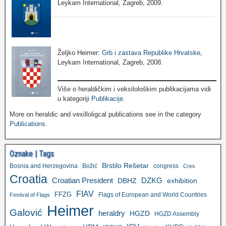
Leykam International, Zagreb, 2009.
Željko Heimer:
Grb i zastava Republike Hrvatske
,
Leykam International, Zagreb, 2008.
Više o heraldičkim i veksilološkim publikacijama vidi
u kategoriji
Publikacije
.
More on heraldic and vexilloligcal publications see in the category
Publications
.
Oznake | Tags
Brstilo Rešetar
Bosnia and Herzegovina
Božić
congress
Cres
Croatia
Croatian President
DZKG
exhibition
DBHZ
FIAV
FFZG
Flags of European and World Countries
Festival of Flags
Heimer
Galović
heraldry
HGZD
HGZD Assembly