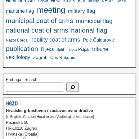
ICV
Homeland War
HPM
KHDP
ICGHS
Horvat
identity
Kuščić
meeting
military flag
maritime flag
municipal coat of arms
municipal flag
national coat of arms
national flag
nobility coat of arms
Peić Čaldarović
Nazor Čorda
publication
tribune
Rijeka
Trako Poljak
Split
vexillology
Zagreb
Ćus Rukonić
Pretraga | Search
HGZD
Hrvatsko grboslovno i zastavoslovno društvo
[in English: Croatian Heraldic and Vexillological Association]
Pazinska 50
HR-10110 Zagreb
Hrvatska (Croatia)