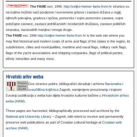
The FAME
osn. 1996.
http://zeljko-heimer-fame.from.hr
stranice su
na kojima možete naći povijesne i suvremene grbove i zastave država u regiji,
njihovih pokrajina, gradova i općina, pomorske i vojno pomorske zastave, vojne
položajne zastave, zastave jedriličarskih i brodarskih društava, zastave političkih
stranaka, nacionalnih manjina i mnoge druge.
The FAME
est. 1996
http://zeljko-heimer-fame.from.hr
is the web site where you
may find historical and modern coats of arms and flags of the states in the region, its
subdivisions, cities and municipalities, maritime and naval flags, military rank flags,
flags of the yacht associations and shipping companies, flags of political parties,
ethnic minorities and many more.
Hrvatski arhiv weba
Ove stranice pobire, bibliografski obrađuje i arhivira
Nacionalna i
sveučilišna knjižnica
Zagreb, namijenjeno preuzimanju i trajnom
čuvanju publikacija s weba kao dijela hrvatske kulturne baštine u
Hrvatskom arhivu
weba (HAW)
.
These pages are harvested, bibliographically processed and archived by the
National and University Library
– Zagreb, with intent to receive and permanently
preserve web publications as part of Croatian cultural heritage at
Croatian web
archive (HAW)
.