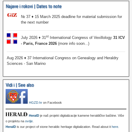
Najave i rokovi | Dates to note
№ 37 ♦ 15 March 2025 deadline for material submission for
the next number
st
July 2026 ♦ 31
International Congress of Vexillology
31 ICV
- Paris, France 2026
(more info soon...)
Aug 2026 ♦ 37 International Congress on Genealogy and Heraldry
Sciences - San Marino
Vidi i | See also
HGZD.hr
on Facebook
HeralD
je naš projekt digitalizacije kamene heraldičke baštine. Više
o projektu na
ovdje
.
HeralD
is our project of stone heraldic heritage digitalization. Read about it
here
.