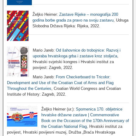
Željko Heimer:
Zastave Rijeke – monografija 200
godina borbe grada za pravo na svoju zastavu
, Udruga
Slobodna Država Rijeka: Rijeka, 2022.
Mario Jareb:
Od šahovnice do trobojnice: Razvoj i
uporaba hrvatskoga grba i zastave kroz stoljeća
,
Hrvatski svjetski kongres i Hrvatski institut za
povijest: Zagreb, 2022.
Mario Jareb:
From Checkerboard to Tricolor:
Development and Use of the Croatian Coat of Arms and Flag
Throughout the Centuries
, Croatian World Congress and Croatian
Institute of History: Zagreb, 2022.
Željko Heimer (ur.):
Spomenica 170. obljetnice
hrvatske državne zastave | Commemorative
Book on the Occasion of the 170th Anniversary of
the Croatian National Flag
, Hrvatski institut za
povijest, Hrvatski povijesni muzej, Družba „Braća Hrvatskoga