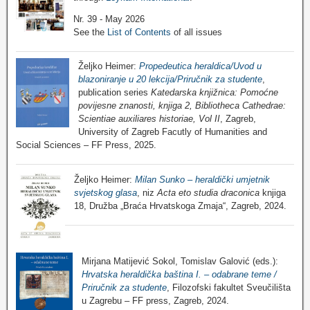
Nr. 39 - May 2026
See the
List of Contents
of all issues
Željko Heimer:
Propedeutica heraldica/Uvod u
blazoniranje u 20 lekcija/Priručnik za studente
,
publication series
Katedarska knjižnica: Pomoćne
povijesne znanosti, knjiga 2, Bibliotheca Cathedrae:
Scientiae auxiliares historiae, Vol II
, Zagreb,
University of Zagreb Facutly of Humanities and
Social Sciences – FF Press, 2025.
Željko Heimer:
Milan Sunko – heraldički umjetnik
svjetskog glasa
, niz
Acta eto studia draconica
knjiga
18, Družba „Braća Hrvatskoga Zmaja“, Zagreb, 2024.
Mirjana Matijević Sokol, Tomislav Galović (eds.):
Hrvatska heraldička baština I. – odabrane teme /
Priručnik za studente
, Filozofski fakultet Sveučilišta
u Zagrebu – FF press, Zagreb, 2024.