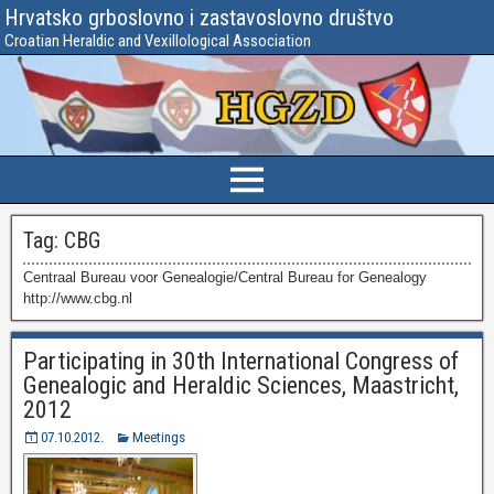
Hrvatsko grboslovno i zastavoslovno društvo
Croatian Heraldic and Vexillological Association
Tag:
CBG
Centraal Bureau voor Genealogie/Central Bureau for Genealogy
http://www.cbg.nl
Participating in 30th International Congress of
Genealogic and Heraldic Sciences, Maastricht,
2012
07.10.2012.
Meetings