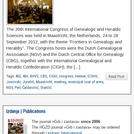
The 30th International Congress of Genealogic and Heraldic
Sciences was held in Maastricht, the Netherlands, 24 to 28
September 2012, with the theme “Frontiers in Genealogy and
Heraldry”. The Congress hosts were the Dutch Genealogical
Association (NGV) and the Dutch Central Office for Genealogy
(CBG), together with the International Genealogical and
Heraldic Confederation (CIGH), the […]
Tags:
AIG
,
AIH
,
BHVS
,
CBG
,
CIGH
,
congress
,
Heimer
,
ICGHS
,
Read Post
Jonovski
,
Jurečič
,
Maastricht
,
meeting
,
municipal coat of arms
,
NGV
,
Peić Čaldarović
,
Stančić
Izdanja | Publications
The journal »Grb i zastava«
since 2006
The HGZD journal »Grb i zastava« may be ordered
through
Leykam International
.