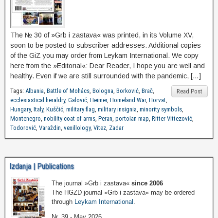
The № 30 of »Grb i zastava« was printed, in its Volume XV,
soon to be posted to subscriber addresses. Additional copies
of the GiZ you may order from Leykam International. We copy
here from the »Editorial«: Dear Reader, I hope you are well and
healthy. Even if we are still surrounded with the pandemic, […]
Tags:
Albania
,
Battle of Mohács
,
Bologna
,
Borković
,
Brač
,
Read Post
ecclesiastical heraldry
,
Galović
,
Heimer
,
Homeland War
,
Horvat
,
Hungary
,
Italy
,
Kuščić
,
military flag
,
military insignia
,
minority symbols
,
Montenegro
,
nobility coat of arms
,
Peran
,
portolan map
,
Ritter Vittezović
,
Todorović
,
Varaždin
,
vexillology
,
Vitez
,
Zadar
Izdanja | Publications
The journal »Grb i zastava«
since 2006
The HGZD journal »Grb i zastava« may be ordered
through
Leykam International
.
Nr. 39 - May 2026