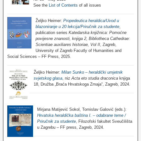
See the
List of Contents
of all issues
Željko Heimer:
Propedeutica heraldica/Uvod u
blazoniranje u 20 lekcija/Priručnik za studente
,
publication series
Katedarska knjižnica: Pomoćne
povijesne znanosti, knjiga 2, Bibliotheca Cathedrae:
Scientiae auxiliares historiae, Vol II
, Zagreb,
University of Zagreb Facutly of Humanities and
Social Sciences – FF Press, 2025.
Željko Heimer:
Milan Sunko – heraldički umjetnik
svjetskog glasa
, niz
Acta eto studia draconica
knjiga
18, Družba „Braća Hrvatskoga Zmaja“, Zagreb, 2024.
Mirjana Matijević Sokol, Tomislav Galović (eds.):
Hrvatska heraldička baština I. – odabrane teme /
Priručnik za studente
, Filozofski fakultet Sveučilišta
u Zagrebu – FF press, Zagreb, 2024.