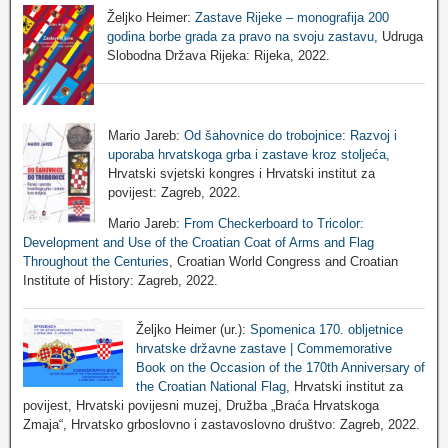
Željko Heimer:
Zastave Rijeke – monografija 200
godina borbe grada za pravo na svoju zastavu
, Udruga
Slobodna Država Rijeka: Rijeka, 2022.
Mario Jareb:
Od šahovnice do trobojnice: Razvoj i
uporaba hrvatskoga grba i zastave kroz stoljeća
,
Hrvatski svjetski kongres i Hrvatski institut za
povijest: Zagreb, 2022.
Mario Jareb:
From Checkerboard to Tricolor:
Development and Use of the Croatian Coat of Arms and Flag
Throughout the Centuries
, Croatian World Congress and Croatian
Institute of History: Zagreb, 2022.
Željko Heimer (ur.):
Spomenica 170. obljetnice
hrvatske državne zastave | Commemorative
Book on the Occasion of the 170th Anniversary of
the Croatian National Flag
, Hrvatski institut za
povijest, Hrvatski povijesni muzej, Družba „Braća Hrvatskoga
Zmaja“, Hrvatsko grboslovno i zastavoslovno društvo: Zagreb, 2022.