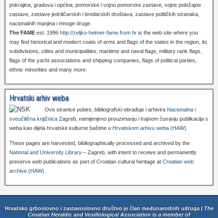
pokrajina, gradova i općina, pomorske i vojno pomorske zastave, vojne položajne
zastave, zastave jedriličarskih i brodarskih društava, zastave političkih stranaka,
nacionalnih manjina i mnoge druge.
The FAME
est. 1996
http://zeljko-heimer-fame.from.hr
is the web site where you
may find historical and modern coats of arms and flags of the states in the region, its
subdivisions, cities and municipalities, maritime and naval flags, military rank flags,
flags of the yacht associations and shipping companies, flags of political parties,
ethnic minorities and many more.
Hrvatski arhiv weba
Ove stranice pobire, bibliografski obrađuje i arhivira
Nacionalna i
sveučilišna knjižnica
Zagreb, namijenjeno preuzimanju i trajnom čuvanju publikacija s
weba kao dijela hrvatske kulturne baštine u
Hrvatskom arhivu weba (HAW)
.
These pages are harvested, bibliographically processed and archived by the
National and University Library
– Zagreb, with intent to receive and permanently
preserve web publications as part of Croatian cultural heritage at
Croatian web
archive (HAW)
.
Hrvatsko grboslovno i zastavoslovno društvo je član međunarodnih udruga |
The
Croatian Heraldic and Vexillological Association is a member of