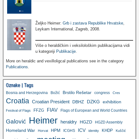
Željko Heimer:
Grb i zastava Republike Hrvatske
,
Leykam International, Zagreb, 2008.
Više o heraldičkim i veksilološkim publikacijama vidi
u kategoriji
Publikacije
.
More on heraldic and vexilloligcal publications see in the category
Publications
.
Oznake | Tags
Brstilo Rešetar
Bosnia and Herzegovina
Božić
congress
Cres
Croatia
Croatian President
DZKG
exhibition
DBHZ
FIAV
FFZG
Flags of European and World Countries
Festival of Flags
Heimer
Galović
heraldry
HGZD
HGZD Assembly
ICV
Homeland War
HPM
KHDP
ICGHS
Horvat
identity
Kuščić