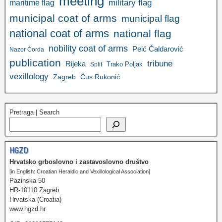
meeting
military flag
maritime flag
municipal coat of arms
municipal flag
national coat of arms
national flag
nobility coat of arms
Peić Čaldarović
Nazor Čorda
publication
tribune
Rijeka
Trako Poljak
Split
vexillology
Zagreb
Ćus Rukonić
Pretraga | Search
HGZD
Hrvatsko grboslovno i zastavoslovno društvo
[in English: Croatian Heraldic and Vexillological Association]
Pazinska 50
HR-10110 Zagreb
Hrvatska (Croatia)
www.hgzd.hr