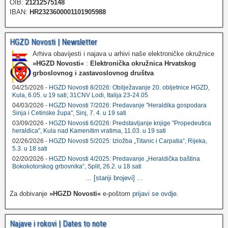
OIB:
21212575148
IBAN:
HR2323600001101905988
HGZD Novosti | Newsletter
Arhiva obavijesti i najava u arhivi naše elektroničke okružnice
»HGZD Novosti«
:
Elektronička okružnica Hrvatskog
grboslovnog i zastavoslovnog društva
04/25/2026 -
HGZD Novosti 8/2026: Obilježavanje 20. obljetnice HGZD,
Kula, 6.05. u 19 sati; 31CNV Lodi, Italija 23-24.05
04/03/2026 -
HGZD Novosti 7/2026: Predavanje "Heraldika gospodara
Sinja i Cetinske župa", Sinj, 7. 4. u 19 sati
03/09/2026 -
HGZD Novosti 6/2026: Predstavljanje knjige "Propedeutica
heraldica", Kula nad Kamenitim vratima, 11.03. u 19 sati
02/26/2026 -
HGZD Novosti 5/2025: Izložba „Titanic i Carpatia“, Rijeka,
5.3. u 18 sati
02/20/2026 -
HGZD Novosti 4/2025: Predavanje „Heraldička baština
Bokokotorskog grbovnika“, Split, 26.2. u 18 sati
...
[stariji brojevi]
...
Za dobivanje
»HGZD Novosti«
e-poštom
prijavi se ovdje
.
Najave i rokovi | Dates to note