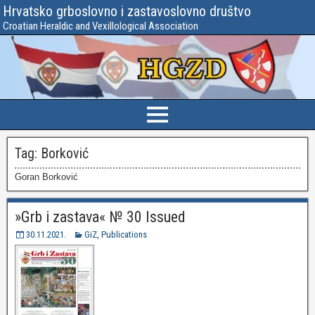
Hrvatsko grboslovno i zastavoslovno društvo
Croatian Heraldic and Vexillological Association
Tag:
Borković
Goran Borković
»Grb i zastava« № 30 Issued
30.11.2021.
GiZ
,
Publications