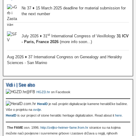
№ 37 ♦ 15 March 2025 deadline for material submission for
the next number
st
July 2026 ♦ 31
International Congress of Vexillology
31 ICV
- Paris, France 2026
(more info soon...)
Aug 2026 ♦ 37 International Congress on Genealogy and Heraldry
Sciences - San Marino
Vidi i | See also
HGZD.hr
on Facebook
HeralD
je naš projekt digitalizacije kamene heraldičke baštine.
Više o projektu na
ovdje
.
HeralD
is our project of stone heraldic heritage digitalization. Read about it
here
.
The FAME
osn. 1996.
http://zeljko-heimer-fame.from.hr
stranice su na kojima
možete naći povijesne i suvremene grbove i zastave država u regiji, njihovih