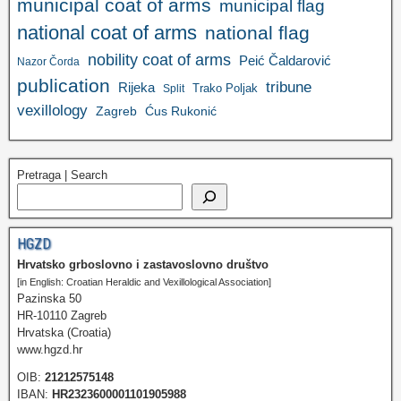
municipal coat of arms
municipal flag
national coat of arms
national flag
nobility coat of arms
Peić Čaldarović
Nazor Čorda
publication
tribune
Rijeka
Trako Poljak
Split
vexillology
Zagreb
Ćus Rukonić
Pretraga | Search
HGZD
Hrvatsko grboslovno i zastavoslovno društvo
[in English: Croatian Heraldic and Vexillological Association]
Pazinska 50
HR-10110 Zagreb
Hrvatska (Croatia)
www.hgzd.hr
OIB:
21212575148
IBAN:
HR2323600001101905988