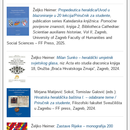
Željko Heimer:
Propedeutica heraldica/Uvod u
blazoniranje u 20 lekcija/Priručnik za studente
,
publication series
Katedarska knjižnica: Pomoćne
povijesne znanosti, knjiga 2, Bibliotheca Cathedrae:
Scientiae auxiliares historiae, Vol II
, Zagreb,
University of Zagreb Facutly of Humanities and
Social Sciences – FF Press, 2025.
Željko Heimer:
Milan Sunko – heraldički umjetnik
svjetskog glasa
, niz
Acta eto studia draconica
knjiga
18, Družba „Braća Hrvatskoga Zmaja“, Zagreb, 2024.
Mirjana Matijević Sokol, Tomislav Galović (eds.):
Hrvatska heraldička baština I. – odabrane teme /
Priručnik za studente
, Filozofski fakultet Sveučilišta
u Zagrebu – FF press, Zagreb, 2024.
Željko Heimer:
Zastave Rijeke – monografija 200