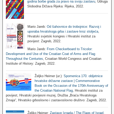
godina borbe grada za pravo na svoju zastavu
, Udruga
Slobodna Država Rijeka: Rijeka, 2022.
Mario Jareb:
Od šahovnice do trobojnice: Razvoj i
uporaba hrvatskoga grba i zastave kroz stoljeća
,
Hrvatski svjetski kongres i Hrvatski institut za
povijest: Zagreb, 2022.
Mario Jareb:
From Checkerboard to Tricolor:
Development and Use of the Croatian Coat of Arms and Flag
Throughout the Centuries
, Croatian World Congress and Croatian
Institute of History: Zagreb, 2022.
Željko Heimer (ur.):
Spomenica 170. obljetnice
hrvatske državne zastave | Commemorative
Book on the Occasion of the 170th Anniversary of
the Croatian National Flag
, Hrvatski institut za
povijest, Hrvatski povijesni muzej, Družba „Braća Hrvatskoga
Zmaja“, Hrvatsko grboslovno i zastavoslovno društvo: Zagreb, 2022.
Željko Heimer:
Zastave Izraela / The Flags of Israel
,