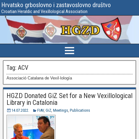
Hrvatsko grboslovno i zastavoslovno društvo
Croatian Heraldic and Vexillological Association
Tag:
ACV
Associació Catalana de Vexil·lología
HGZD Donated GiZ Set for a New Vexillological
Library in Catalonia
14.07.2022.
FIAV
,
GiZ
,
Meetings
,
Publications