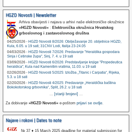
HGZD Novosti | Newsletter
Arhiva obavijesti i najava u arhivi naše elektroničke okružnice
»HGZD Novosti«
:
Elektronička okružnica Hrvatskog
grboslovnog i zastavoslovnog društva
04/25/2026 -
HGZD Novosti 8/2026: Obilježavanje 20. obljetnice HGZD,
Kula, 6.05. u 19 sati; 31CNV Lodi, Italija 23-24.05
04/03/2026 -
HGZD Novosti 7/2026: Predavanje "Heraldika gospodara
Sinja i Cetinske župa", Sinj, 7. 4. u 19 sati
03/09/2026 -
HGZD Novosti 6/2026: Predstavljanje knjige "Propedeutica
heraldica", Kula nad Kamenitim vratima, 11.03. u 19 sati
02/26/2026 -
HGZD Novosti 5/2025: Izložba „Titanic i Carpatia“, Rijeka,
5.3. u 18 sati
02/20/2026 -
HGZD Novosti 4/2025: Predavanje „Heraldička baština
Bokokotorskog grbovnika“, Split, 26.2. u 18 sati
...
[stariji brojevi]
...
Za dobivanje
»HGZD Novosti«
e-poštom
prijavi se ovdje
.
Najave i rokovi | Dates to note
№ 37 ♦ 15 March 2025 deadline for material submission for