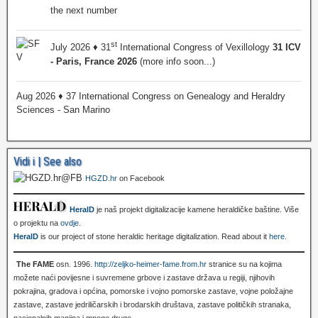
the next number
st
July 2026 ♦ 31
International Congress of Vexillology
31 ICV
- Paris, France 2026
(more info soon...)
Aug 2026 ♦ 37 International Congress on Genealogy and Heraldry
Sciences - San Marino
Vidi i | See also
HGZD.hr
on Facebook
HeralD
je naš projekt digitalizacije kamene heraldičke baštine. Više
o projektu na
ovdje
.
HeralD
is our project of stone heraldic heritage digitalization. Read about it
here
.
The FAME
osn. 1996.
http://zeljko-heimer-fame.from.hr
stranice su na kojima
možete naći povijesne i suvremene grbove i zastave država u regiji, njihovih
pokrajina, gradova i općina, pomorske i vojno pomorske zastave, vojne položajne
zastave, zastave jedriličarskih i brodarskih društava, zastave političkih stranaka,