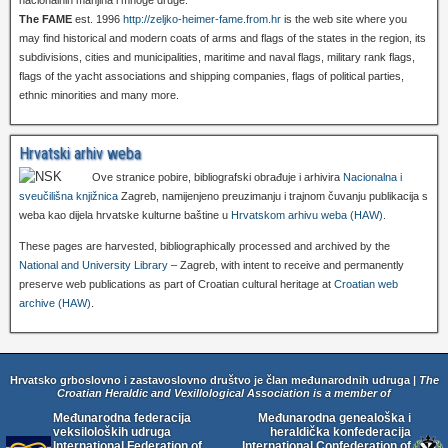
nacionalnih manjina i mnoge druge.
The FAME
est. 1996
http://zeljko-heimer-fame.from.hr
is the web site where you
may find historical and modern coats of arms and flags of the states in the region, its
subdivisions, cities and municipalities, maritime and naval flags, military rank flags,
flags of the yacht associations and shipping companies, flags of political parties,
ethnic minorities and many more.
Hrvatski arhiv weba
Ove stranice pobire, bibliografski obrađuje i arhivira
Nacionalna i
sveučilišna knjižnica
Zagreb, namijenjeno preuzimanju i trajnom čuvanju publikacija s
weba kao dijela hrvatske kulturne baštine u
Hrvatskom arhivu weba (HAW)
.
These pages are harvested, bibliographically processed and archived by the
National and University Library
– Zagreb, with intent to receive and permanently
preserve web publications as part of Croatian cultural heritage at
Croatian web
archive (HAW)
.
Hrvatsko grboslovno i zastavoslovno društvo je član međunarodnih udruga |
The
Croatian Heraldic and Vexillological Association is a member of
Međunarodna federacija
Međunarodna genealoška i
veksiloloških udruga
heraldička konfederacija
International Federation of
International Confederation of