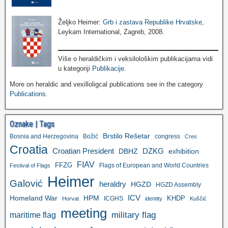
Željko Heimer:
Grb i zastava Republike Hrvatske
,
Leykam International, Zagreb, 2008.
Više o heraldičkim i veksilološkim publikacijama vidi
u kategoriji
Publikacije
.
More on heraldic and vexilloligcal publications see in the category
Publications
.
Oznake | Tags
Brstilo Rešetar
Bosnia and Herzegovina
Božić
congress
Cres
Croatia
Croatian President
DZKG
exhibition
DBHZ
FIAV
FFZG
Flags of European and World Countries
Festival of Flags
Heimer
Galović
heraldry
HGZD
HGZD Assembly
ICV
Homeland War
HPM
KHDP
ICGHS
Horvat
identity
Kuščić
meeting
military flag
maritime flag