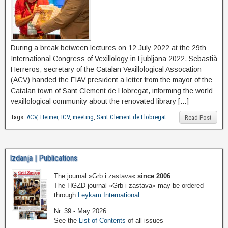
During a break between lectures on 12 July 2022 at the 29th
International Congress of Vexillology in Ljubljana 2022, Sebastià
Herreros, secretary of the Catalan Vexillological Assocation
(ACV) handed the FIAV president a letter from the mayor of the
Catalan town of Sant Clement de Llobregat, informing the world
vexillological community about the renovated library […]
Tags:
ACV
,
Heimer
,
ICV
,
meeting
,
Sant Clement de Llobregat
Read Post
Izdanja | Publications
The journal »Grb i zastava«
since 2006
The HGZD journal »Grb i zastava« may be ordered
through
Leykam International
.
Nr. 39 - May 2026
See the
List of Contents
of all issues