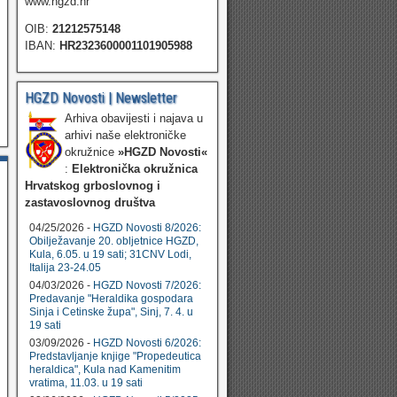
www.hgzd.hr
OIB:
21212575148
IBAN:
HR2323600001101905988
HGZD Novosti | Newsletter
Arhiva obavijesti i najava u
arhivi naše elektroničke
okružnice
»HGZD Novosti«
:
Elektronička okružnica
Hrvatskog grboslovnog i
zastavoslovnog društva
04/25/2026 -
HGZD Novosti 8/2026:
Obilježavanje 20. obljetnice HGZD,
Kula, 6.05. u 19 sati; 31CNV Lodi,
Italija 23-24.05
04/03/2026 -
HGZD Novosti 7/2026:
Predavanje "Heraldika gospodara
Sinja i Cetinske župa", Sinj, 7. 4. u
19 sati
03/09/2026 -
HGZD Novosti 6/2026:
Predstavljanje knjige "Propedeutica
heraldica", Kula nad Kamenitim
vratima, 11.03. u 19 sati