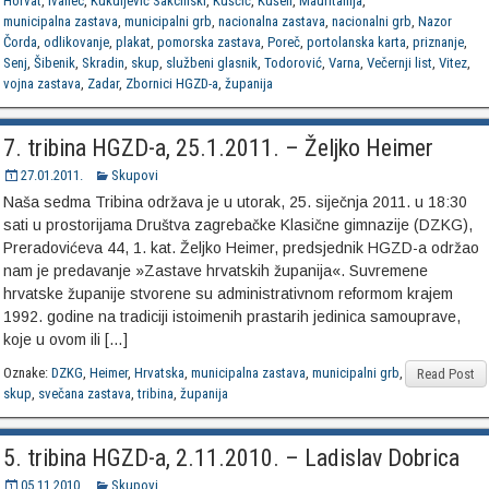
Horvat
,
Ivanec
,
Kukuljević Sakcinski
,
Kuščić
,
Kušen
,
Mauritanija
,
municipalna zastava
,
municipalni grb
,
nacionalna zastava
,
nacionalni grb
,
Nazor
Čorda
,
odlikovanje
,
plakat
,
pomorska zastava
,
Poreč
,
portolanska karta
,
priznanje
,
Senj
,
Šibenik
,
Skradin
,
skup
,
službeni glasnik
,
Todorović
,
Varna
,
Večernji list
,
Vitez
,
vojna zastava
,
Zadar
,
Zbornici HGZD-a
,
županija
7. tribina HGZD-a, 25.1.2011. – Željko Heimer
27.01.2011.
Skupovi
Naša sedma Tribina održava je u utorak, 25. siječnja 2011. u 18:30
sati u prostorijama Društva zagrebačke Klasične gimnazije (DZKG),
Preradovićeva 44, 1. kat. Željko Heimer, predsjednik HGZD-a održao
nam je predavanje »Zastave hrvatskih županija«. Suvremene
hrvatske županije stvorene su administrativnom reformom krajem
1992. godine na tradiciji istoimenih prastarih jedinica samouprave,
koje u ovom ili […]
Oznake:
DZKG
,
Heimer
,
Hrvatska
,
municipalna zastava
,
municipalni grb
,
Read Post
skup
,
svečana zastava
,
tribina
,
županija
5. tribina HGZD-a, 2.11.2010. – Ladislav Dobrica
05.11.2010.
Skupovi