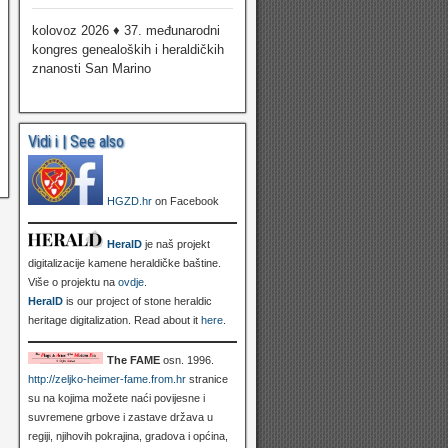
kolovoz 2026 ♦ 37. međunarodni
kongres genealoških i heraldičkih
znanosti San Marino
Vidi i | See also
HGZD.hr
on Facebook
HeralD
je naš projekt
digitalizacije kamene heraldičke baštine.
Više o projektu na
ovdje
.
HeralD
is our project of stone heraldic
heritage digitalization. Read about it
here
.
The FAME
osn. 1996.
http://zeljko-heimer-fame.from.hr
stranice
su na kojima možete naći povijesne i
suvremene grbove i zastave država u
regiji, njihovih pokrajina, gradova i općina,