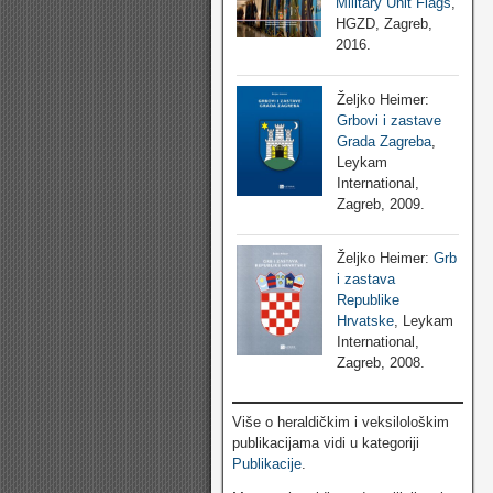
Military Unit Flags
,
HGZD, Zagreb,
2016.
Željko Heimer:
Grbovi i zastave
Grada Zagreba
,
Leykam
International,
Zagreb, 2009.
Željko Heimer:
Grb
i zastava
Republike
Hrvatske
, Leykam
International,
Zagreb, 2008.
Više o heraldičkim i veksilološkim
publikacijama vidi u kategoriji
Publikacije
.