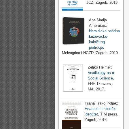
JCZ, Zagreb, 2019.
Ana Marija
Ambrušec:
Heraldička baština
križevačko-
kalničkog
područja
,
Meleagrina i HGZD, Zagreb, 2019.
Željko Heimer:
Vexillology as a
Social Science
,
FHF, Danvers,
MA, 2017.
Tijana Trako Poljak:
Hrvatski simbolički
identitet
, TIM press,
Zagreb, 2016.