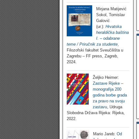
Mirjana Matijević
Sokol, Tomislav
Galović
(ur.):
Hrvatska
heraldička baština
I. – odabrane
teme / Priručnik za studente
,
Filozofski fakultet Sveučilišta u
Zagrebu – FF press, Zagreb,
2024.
Željko Heimer:
Zastave Rijeke –
monografija 200
godina borbe grada
za pravo na svoju
zastavu
, Udruga
Slobodna Država Rijeka: Rijeka,
2022.
Mario Jareb:
Od