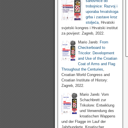
šahovnice do
trobojnice: Razvoj i
uporaba hrvatskoga
grba i zastave kroz
stoljeća
, Hrvatski
svjetski kongres i Hrvatski institut
za povijest: Zagreb, 2022.
Mario Jareb:
From
Checkerboard to
Tricolor: Development
and Use of the Croatian
Coat of Arms and Flag
Throughout the Centuries
,
Croatian World Congress and
Croatian Institute of History:
Zagreb, 2022.
Mario Jareb: Vom
Schachbrett zur
Trikolore: Entwiklung
und Verwendung des
kroatischen Wappens
und der Flagge im Lauf der
Jahrhunderte, Kroatischer