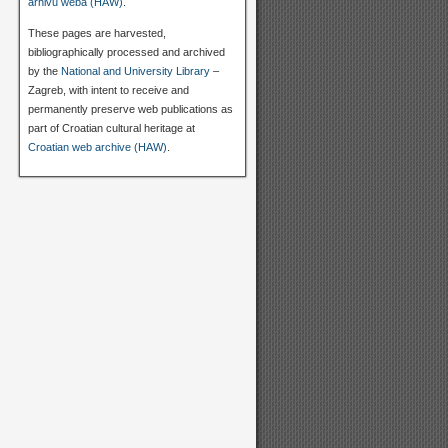
arhivu weba (HAW)
.
These pages are harvested,
bibliographically processed and archived
by the
National and University Library
–
Zagreb, with intent to receive and
permanently preserve web publications as
part of Croatian cultural heritage at
Croatian web archive (HAW)
.