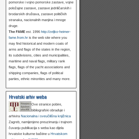
pomorske i vojno pomorske zastave, vojne
položajne zastave, zastave jedriličarskih i
brodarskih društava, zastave političkih
stranaka, nacionalnih manjina i mnoge
druge.
The FAME
est. 1996
http://zeljko-heimer-
fame.from.hr
is the web site where you
may find historical and modern coats of
arms and flags of the states in the region,
its subdivisions, cities and municipalities,
maritime and naval flags, military rank
flags, flags of the yacht associations and
shipping companies, flags of political
parties, ethnic minorities and many more.
Hrvatski arhiv weba
Ove stranice pobire,
bibliografski obrađuje i
arhivira
Nacionalna i sveučilišna knjižnica
Zagreb, namijenjeno preuzimanju i trajnom
čuvanju publikacija s weba kao dijela
hrvatske kulturne baštine u
Hrvatskom