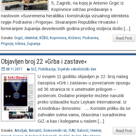
5, Zagreb, na kojoj je Antonio Grgić iz
Koprivnice održao predavanje s
naslovom »Suvremena heraldika i konstrukcija vizualnog identiteta
regije Podravine i Prigorja«. Stvaranjem Republike Hrvatske i
formiranjem županija devedesetih godina prošlog stoljeća došlo […]
Oznake:
Grgić
,
identitet
,
KČBO
,
Koprivnica
,
Križevci
,
Podravina
,
Read Post
Prigorje
,
tribina
,
županija
Objavljen broj 22 »Grba i zastave«
08.11.2017.
GiZ
,
Publikacije
,
Svjetski veksilološki dan
U svojem 11 godištu objavljen je 22. broj našeg
časopisa »Grb i zastava« u povećanom opsegu
od 36 stranica te s umetnutim prilogom –
posterom. Dodatne primjerke možete naručiti
preko izdavačke kuće Leykam International. Iz
»Uvodnika« donosimo: … Koristim priliku da se
zahvalim svima vama, čitaocima i suradnicima
GiZ-a kao i kolegama u našem […]
Oznake:
Antoljak
,
Bersatić
,
Domovinski rat
,
FIAV
,
Galović
,
Heimer
,
Read Post