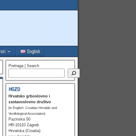
vori
English
Pretraga | Search
HGZD
Hrvatsko grboslovno i
zastavoslovno društvo
[in English: Croatian Heraldic and
Vexillological Association]
Pazinska 50
HR-10110 Zagreb
Hrvatska (Croatia)