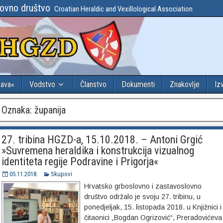
lovno društvo
Croatian Heraldic and Vexillological Association
tava«
Vodstvo
Članstvo
Dokumenti
Znakovlje
Iz
Oznaka:
županija
27. tribina HGZD-a, 15.10.2018. – Antoni Grgić
»Suvremena heraldika i konstrukcija vizualnog
identiteta regije Podravine i Prigorja«
05.11.2018.
Skupovi
Hrvatsko grboslovno i zastavoslovno
društvo održalo je svoju 27. tribinu, u
ponedjeljak, 15. listopada 2018. u Knjižnici i
čitaonici „Bogdan Ogrizović“, Preradovićeva