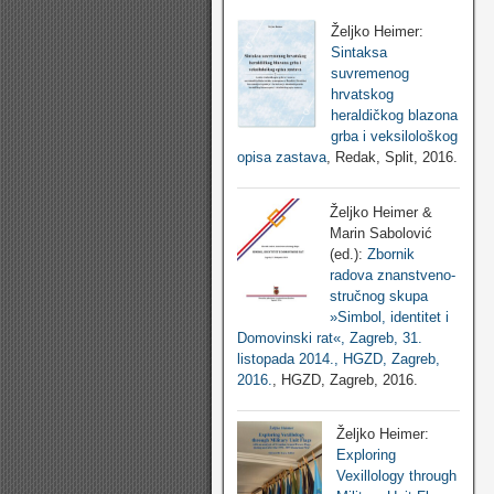
Željko Heimer:
Sintaksa
suvremenog
hrvatskog
heraldičkog blazona
grba i veksilološkog
opisa zastava
, Redak, Split, 2016.
Željko Heimer &
Marin Sabolović
(ed.):
Zbornik
radova znanstveno-
stručnog skupa
»Simbol, identitet i
Domovinski rat«, Zagreb, 31.
listopada 2014., HGZD, Zagreb,
2016.
, HGZD, Zagreb, 2016.
Željko Heimer:
Exploring
Vexillology through