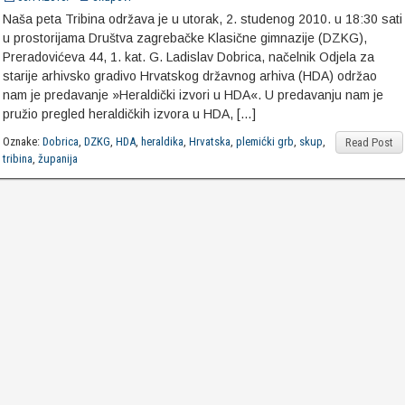
Naša peta Tribina održava je u utorak, 2. studenog 2010. u 18:30 sati
u prostorijama Društva zagrebačke Klasične gimnazije (DZKG),
Preradovićeva 44, 1. kat. G. Ladislav Dobrica, načelnik Odjela za
starije arhivsko gradivo Hrvatskog državnog arhiva (HDA) održao
nam je predavanje »Heraldički izvori u HDA«. U predavanju nam je
pružio pregled heraldičkih izvora u HDA, […]
Oznake:
Dobrica
,
DZKG
,
HDA
,
heraldika
,
Hrvatska
,
plemićki grb
,
skup
,
Read Post
tribina
,
županija