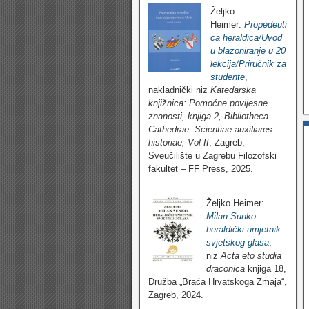
Željko
Heimer:
Propedeuti
ca heraldica/Uvod
u blazoniranje u 20
lekcija/Priručnik za
studente
,
nakladnički niz
Katedarska
knjižnica: Pomoćne povijesne
znanosti, knjiga 2, Bibliotheca
Cathedrae: Scientiae auxiliares
historiae, Vol II
, Zagreb,
Sveučilište u Zagrebu Filozofski
fakultet – FF Press, 2025.
Željko Heimer:
Milan Sunko –
heraldički umjetnik
svjetskog glasa
,
niz
Acta eto studia
draconica
knjiga 18,
Družba „Braća Hrvatskoga Zmaja“,
Zagreb, 2024.