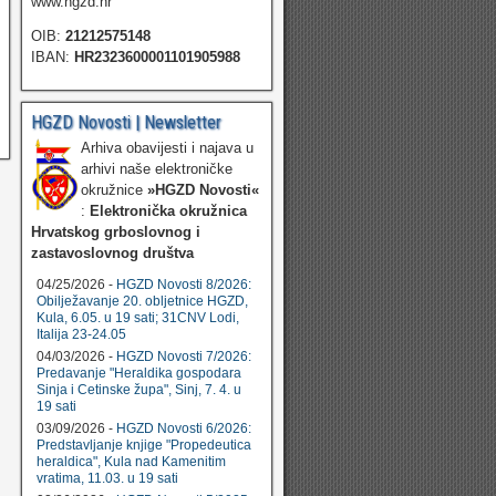
www.hgzd.hr
OIB:
21212575148
IBAN:
HR2323600001101905988
HGZD Novosti | Newsletter
Arhiva obavijesti i najava u
arhivi naše elektroničke
okružnice
»HGZD Novosti«
:
Elektronička okružnica
Hrvatskog grboslovnog i
zastavoslovnog društva
04/25/2026 -
HGZD Novosti 8/2026:
Obilježavanje 20. obljetnice HGZD,
Kula, 6.05. u 19 sati; 31CNV Lodi,
Italija 23-24.05
04/03/2026 -
HGZD Novosti 7/2026:
Predavanje "Heraldika gospodara
Sinja i Cetinske župa", Sinj, 7. 4. u
19 sati
03/09/2026 -
HGZD Novosti 6/2026:
Predstavljanje knjige "Propedeutica
heraldica", Kula nad Kamenitim
vratima, 11.03. u 19 sati