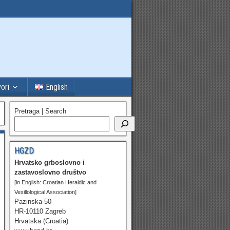
vori
English
Pretraga | Search
HGZD
Hrvatsko grboslovno i
zastavoslovno društvo
[in English: Croatian Heraldic and
Vexillological Association]
Pazinska 50
HR-10110 Zagreb
Hrvatska (Croatia)