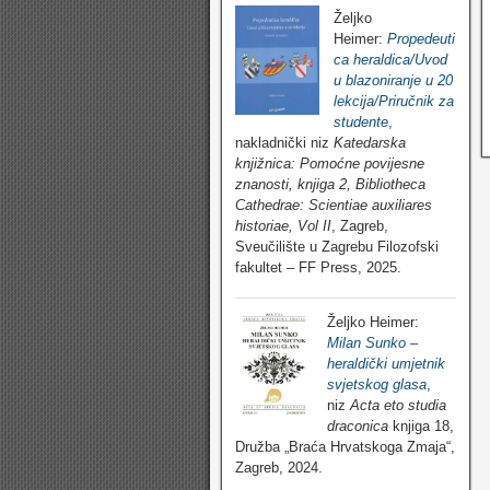
Željko
Heimer:
Propedeuti
ca heraldica/Uvod
u blazoniranje u 20
lekcija/Priručnik za
studente
,
nakladnički niz
Katedarska
knjižnica: Pomoćne povijesne
znanosti, knjiga 2, Bibliotheca
Cathedrae: Scientiae auxiliares
historiae, Vol II
, Zagreb,
Sveučilište u Zagrebu Filozofski
fakultet – FF Press, 2025.
Željko Heimer:
Milan Sunko –
heraldički umjetnik
svjetskog glasa
,
niz
Acta eto studia
draconica
knjiga 18,
Družba „Braća Hrvatskoga Zmaja“,
Zagreb, 2024.