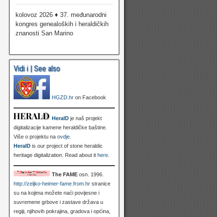
kolovoz 2026 ♦ 37. međunarodni
kongres genealoških i heraldičkih
znanosti San Marino
Vidi i | See also
HGZD.hr
on Facebook
HeralD
je naš projekt
digitalizacije kamene heraldičke baštine.
Više o projektu na
ovdje
.
HeralD
is our project of stone heraldic
heritage digitalization. Read about it
here
.
The FAME
osn. 1996.
http://zeljko-heimer-fame.from.hr
stranice
su na kojima možete naći povijesne i
suvremene grbove i zastave država u
regiji, njihovih pokrajina, gradova i općina,