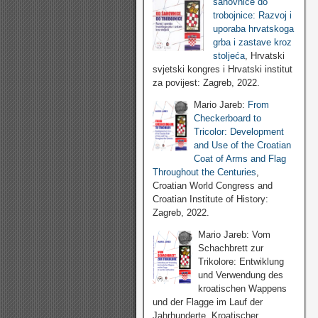
šahovnice do
trobojnice: Razvoj i
uporaba hrvatskoga
grba i zastave kroz
stoljeća
, Hrvatski
svjetski kongres i Hrvatski institut
za povijest: Zagreb, 2022.
Mario Jareb:
From
Checkerboard to
Tricolor: Development
and Use of the Croatian
Coat of Arms and Flag
Throughout the Centuries
,
Croatian World Congress and
Croatian Institute of History:
Zagreb, 2022.
Mario Jareb: Vom
Schachbrett zur
Trikolore: Entwiklung
und Verwendung des
kroatischen Wappens
und der Flagge im Lauf der
Jahrhunderte, Kroatischer