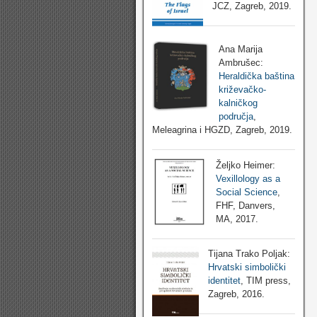
JCZ, Zagreb, 2019.
Ana Marija
Ambrušec:
Heraldička baština
križevačko-
kalničkog
područja
,
Meleagrina i HGZD, Zagreb, 2019.
Željko Heimer:
Vexillology as a
Social Science
,
FHF, Danvers,
MA, 2017.
Tijana Trako Poljak:
Hrvatski simbolički
identitet
, TIM press,
Zagreb, 2016.