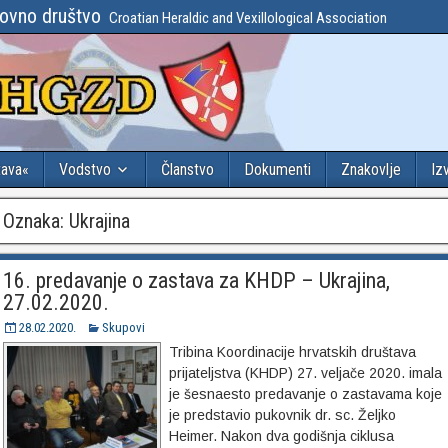
lovno društvo
Croatian Heraldic and Vexillological Association
tava«
Vodstvo
Članstvo
Dokumenti
Znakovlje
Iz
Oznaka:
Ukrajina
16. predavanje o zastava za KHDP – Ukrajina,
27.02.2020.
28.02.2020.
Skupovi
Tribina Koordinacije hrvatskih društava
prijateljstva (KHDP) 27. veljače 2020. imala
je šesnaesto predavanje o zastavama koje
je predstavio pukovnik dr. sc. Željko
Heimer. Nakon dva godišnja ciklusa