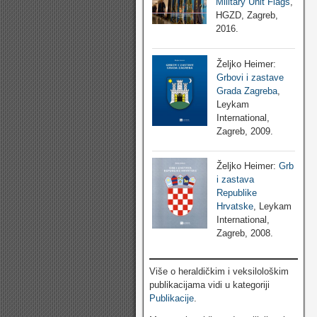
Military Unit Flags
,
HGZD, Zagreb,
2016.
Željko Heimer:
Grbovi i zastave
Grada Zagreba
,
Leykam
International,
Zagreb, 2009.
Željko Heimer:
Grb
i zastava
Republike
Hrvatske
, Leykam
International,
Zagreb, 2008.
Više o heraldičkim i veksilološkim
publikacijama vidi u kategoriji
Publikacije
.