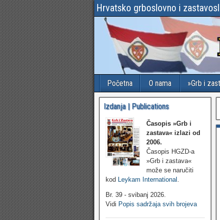
Hrvatsko grboslovno i zastavos
Početna
O nama
»Grb i zas
Izdanja | Publications
Časopis »Grb i
zastava«
izlazi od
2006.
Časopis HGZD-a
»Grb i zastava«
može se naručiti
kod
Leykam International
.
Br. 39 - svibanj 2026.
Vidi
Popis sadržaja svih brojeva