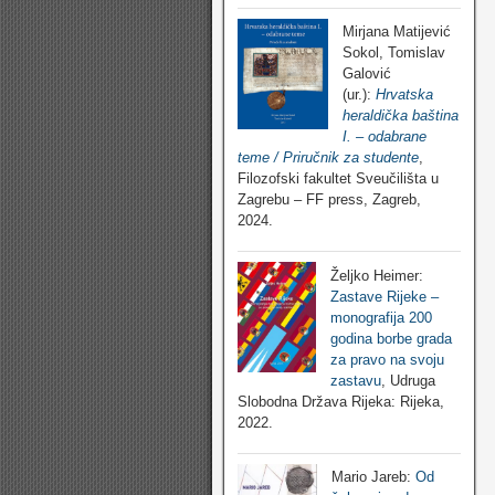
Mirjana Matijević
Sokol, Tomislav
Galović
(ur.):
Hrvatska
heraldička baština
I. – odabrane
teme / Priručnik za studente
,
Filozofski fakultet Sveučilišta u
Zagrebu – FF press, Zagreb,
2024.
Željko Heimer:
Zastave Rijeke –
monografija 200
godina borbe grada
za pravo na svoju
zastavu
, Udruga
Slobodna Država Rijeka: Rijeka,
2022.
Mario Jareb:
Od