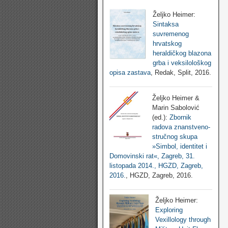
Željko Heimer:
Sintaksa
suvremenog
hrvatskog
heraldičkog blazona
grba i veksilološkog
opisa zastava
, Redak, Split, 2016.
Željko Heimer &
Marin Sabolović
(ed.):
Zbornik
radova znanstveno-
stručnog skupa
»Simbol, identitet i
Domovinski rat«, Zagreb, 31.
listopada 2014., HGZD, Zagreb,
2016.
, HGZD, Zagreb, 2016.
Željko Heimer:
Exploring
Vexillology through