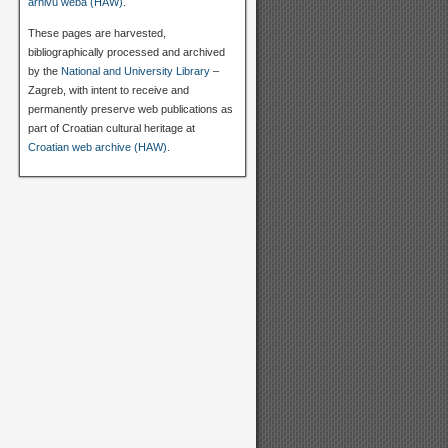
arhivu weba (HAW)
.
These pages are harvested,
bibliographically processed and archived
by the
National and University Library
–
Zagreb, with intent to receive and
permanently preserve web publications as
part of Croatian cultural heritage at
Croatian web archive (HAW)
.