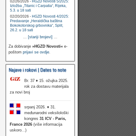
02/26/2026 -
HGZD Novosti 5/2025:
Izložba „Titanic i Carpatia“, Rijeka,
5.3. u 18 sati
02/20/2026 -
HGZD Novosti 4/2025:
Predavanje „Heraldička baština
Bokokotorskog grbovnika“, Split,
26.2. u 18 sati
...
[stariji brojevi]
...
Za dobivanje
»HGZD Novosti«
e-
poštom
prijavi se ovdje
.
Najave i rokovi | Dates to note
Br. 37 ♦ 15. ožujka 2025.
rok za dostavu materijala
za novi broj
srpanj 2026. ♦ 31.
međunarodni veksilološki
kongres
31 ICV - Paris,
France 2026
(više informacija
uskoro...)