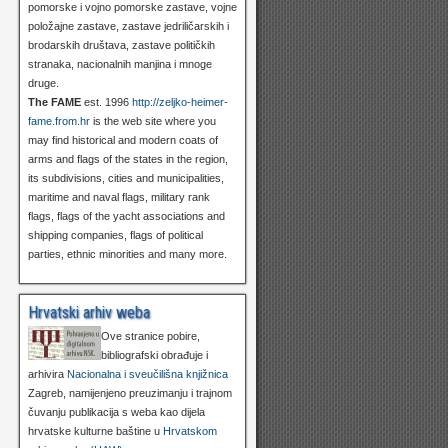
pomorske i vojno pomorske zastave, vojne
položajne zastave, zastave jedriličarskih i
brodarskih društava, zastave političkih
stranaka, nacionalnih manjina i mnoge
druge.
The FAME
est. 1996
http://zeljko-heimer-
fame.from.hr
is the web site where you
may find historical and modern coats of
arms and flags of the states in the region,
its subdivisions, cities and municipalities,
maritime and naval flags, military rank
flags, flags of the yacht associations and
shipping companies, flags of political
parties, ethnic minorities and many more.
Hrvatski arhiv weba
Ove stranice pobire,
bibliografski obrađuje i
arhivira
Nacionalna i sveučilišna knjižnica
Zagreb, namijenjeno preuzimanju i trajnom
čuvanju publikacija s weba kao dijela
hrvatske kulturne baštine u
Hrvatskom