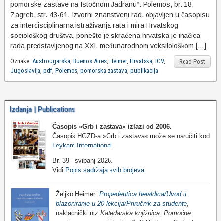
pomorske zastave na Istočnom Jadranu“. Polemos, br. 18,
Zagreb, str. 43-61. Izvorni znanstveni rad, objavljen u časopisu
za interdisciplinarna istraživanja rata i mira Hrvatskog
sociološkog društva, ponešto je skraćena hrvatska je inačica
rada predstavljenog na XXI. međunarodnom veksilološkom […]
Oznake:
Austrougarska
,
Buenos Aires
,
Heimer
,
Hrvatska
,
ICV
,
Read Post
Jugoslavija
,
pdf
,
Polemos
,
pomorska zastava
,
publikacija
Izdanja | Publications
Časopis »Grb i zastava«
izlazi od 2006.
Časopis HGZD-a »Grb i zastava« može se naručiti kod
Leykam International
.
Br. 39 - svibanj 2026.
Vidi
Popis sadržaja svih brojeva
Željko Heimer:
Propedeutica heraldica/Uvod u
blazoniranje u 20 lekcija/Priručnik za studente
,
nakladnički niz
Katedarska knjižnica: Pomoćne