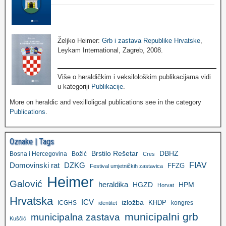
Željko Heimer:
Grb i zastava Republike Hrvatske
,
Leykam International, Zagreb, 2008.
Više o heraldičkim i veksilološkim publikacijama vidi
u kategoriji
Publikacije
.
More on heraldic and vexilloligcal publications see in the category
Publications
.
Oznake | Tags
Brstilo Rešetar
DBHZ
Bosna i Hercegovina
Božić
Cres
FIAV
DZKG
Domovinski rat
FFZG
Festival umjetničkih zastavica
Heimer
Galović
heraldika
HGZD
HPM
Horvat
Hrvatska
ICV
izložba
KHDP
ICGHS
kongres
identitet
municipalni grb
municipalna zastava
Kuščić