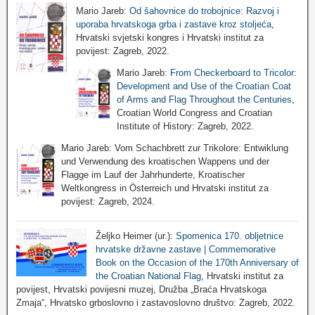
Mario Jareb:
Od šahovnice do trobojnice: Razvoj i
uporaba hrvatskoga grba i zastave kroz stoljeća
,
Hrvatski svjetski kongres i Hrvatski institut za
povijest: Zagreb, 2022.
Mario Jareb:
From Checkerboard to Tricolor:
Development and Use of the Croatian Coat
of Arms and Flag Throughout the Centuries
,
Croatian World Congress and Croatian
Institute of History: Zagreb, 2022.
Mario Jareb: Vom Schachbrett zur Trikolore: Entwiklung
und Verwendung des kroatischen Wappens und der
Flagge im Lauf der Jahrhunderte, Kroatischer
Weltkongress in Österreich und Hrvatski institut za
povijest: Zagreb, 2024.
Željko Heimer (ur.):
Spomenica 170. obljetnice
hrvatske državne zastave | Commemorative
Book on the Occasion of the 170th Anniversary of
the Croatian National Flag
, Hrvatski institut za
povijest, Hrvatski povijesni muzej, Družba „Braća Hrvatskoga
Zmaja“, Hrvatsko grboslovno i zastavoslovno društvo: Zagreb, 2022.