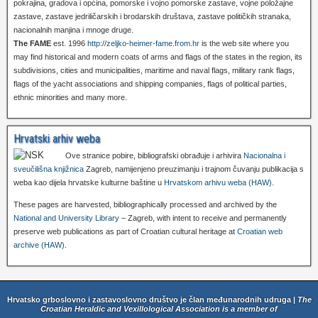
pokrajina, gradova i općina, pomorske i vojno pomorske zastave, vojne položajne
zastave, zastave jedriličarskih i brodarskih društava, zastave političkih stranaka,
nacionalnih manjina i mnoge druge.
The FAME
est. 1996
http://zeljko-heimer-fame.from.hr
is the web site where you
may find historical and modern coats of arms and flags of the states in the region, its
subdivisions, cities and municipalities, maritime and naval flags, military rank flags,
flags of the yacht associations and shipping companies, flags of political parties,
ethnic minorities and many more.
Hrvatski arhiv weba
Ove stranice pobire, bibliografski obrađuje i arhivira
Nacionalna i
sveučilišna knjižnica
Zagreb, namijenjeno preuzimanju i trajnom čuvanju publikacija s
weba kao dijela hrvatske kulturne baštine u
Hrvatskom arhivu weba (HAW)
.
These pages are harvested, bibliographically processed and archived by the
National and University Library
– Zagreb, with intent to receive and permanently
preserve web publications as part of Croatian cultural heritage at
Croatian web
archive (HAW)
.
Hrvatsko grboslovno i zastavoslovno društvo je član međunarodnih udruga |
The
Croatian Heraldic and Vexillological Association is a member of