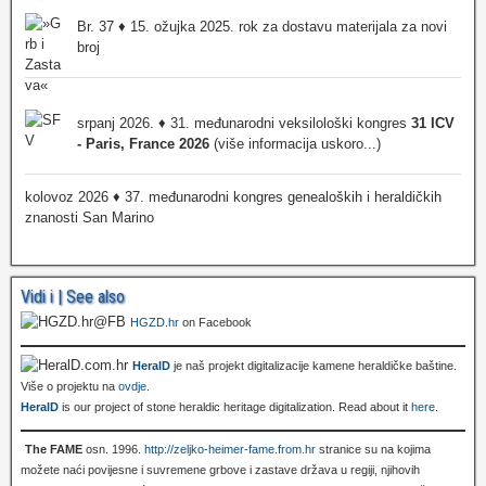
Br. 37 ♦ 15. ožujka 2025. rok za dostavu materijala za novi
broj
srpanj 2026. ♦ 31. međunarodni veksilološki kongres
31 ICV
- Paris, France 2026
(više informacija uskoro...)
kolovoz 2026 ♦ 37. međunarodni kongres genealoških i heraldičkih
znanosti San Marino
Vidi i | See also
HGZD.hr
on Facebook
HeralD
je naš projekt digitalizacije kamene heraldičke baštine.
Više o projektu na
ovdje
.
HeralD
is our project of stone heraldic heritage digitalization. Read about it
here
.
The FAME
osn. 1996.
http://zeljko-heimer-fame.from.hr
stranice su na kojima
možete naći povijesne i suvremene grbove i zastave država u regiji, njihovih