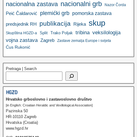
nacionalni grb
nacionalna zastava
Nazor Čorda
plemićki grb
pomorska zastava
Peić Čaldarović
skup
publikacija
predsjednik RH
Rijeka
tribina
veksilologija
Split
Trako Poljak
Skupština HGZD-a
vojna zastava
Zagreb
Zastave zemalja Europe i svijeta
Ćus Rukonić
Pretraga | Search
HGZD
Hrvatsko grboslovno i zastavoslovno društvo
[in English: Croatian Heraldic and Vexillological Association]
Pazinska 50
HR-10110 Zagreb
Hrvatska (Croatia)
www.hgzd.hr