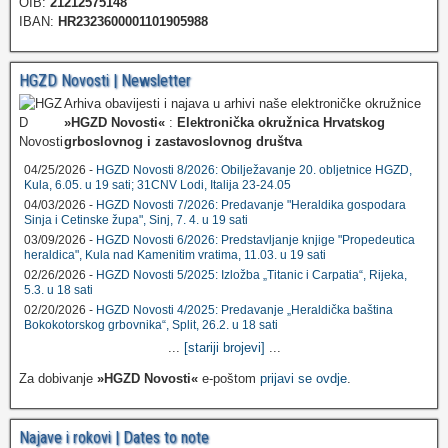
OIB:
21212575148
IBAN:
HR2323600001101905988
HGZD Novosti | Newsletter
Arhiva obavijesti i najava u arhivi naše elektroničke okružnice
»HGZD Novosti«
:
Elektronička okružnica Hrvatskog
grboslovnog i zastavoslovnog društva
04/25/2026 -
HGZD Novosti 8/2026: Obilježavanje 20. obljetnice HGZD,
Kula, 6.05. u 19 sati; 31CNV Lodi, Italija 23-24.05
04/03/2026 -
HGZD Novosti 7/2026: Predavanje "Heraldika gospodara
Sinja i Cetinske župa", Sinj, 7. 4. u 19 sati
03/09/2026 -
HGZD Novosti 6/2026: Predstavljanje knjige "Propedeutica
heraldica", Kula nad Kamenitim vratima, 11.03. u 19 sati
02/26/2026 -
HGZD Novosti 5/2025: Izložba „Titanic i Carpatia“, Rijeka,
5.3. u 18 sati
02/20/2026 -
HGZD Novosti 4/2025: Predavanje „Heraldička baština
Bokokotorskog grbovnika“, Split, 26.2. u 18 sati
...
[stariji brojevi]
...
Za dobivanje
»HGZD Novosti«
e-poštom
prijavi se ovdje
.
Najave i rokovi | Dates to note