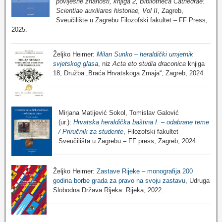
povijesne znanosti, knjiga 2, Bibliotheca Cathedrae:
Scientiae auxiliares historiae, Vol II
, Zagreb,
Sveučilište u Zagrebu Filozofski fakultet – FF Press,
2025.
Željko Heimer:
Milan Sunko – heraldički umjetnik
svjetskog glasa
, niz
Acta eto studia draconica
knjiga
18, Družba „Braća Hrvatskoga Zmaja“, Zagreb, 2024.
Mirjana Matijević Sokol, Tomislav Galović
(ur.):
Hrvatska heraldička baština I. – odabrane teme
/ Priručnik za studente
, Filozofski fakultet
Sveučilišta u Zagrebu – FF press, Zagreb, 2024.
Željko Heimer:
Zastave Rijeke – monografija 200
godina borbe grada za pravo na svoju zastavu
, Udruga
Slobodna Država Rijeka: Rijeka, 2022.