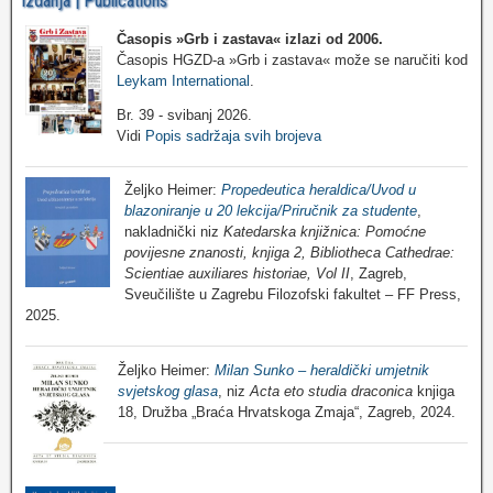
Izdanja | Publications
Časopis »Grb i zastava«
izlazi od 2006.
Časopis HGZD-a »Grb i zastava« može se naručiti kod
Leykam International
.
Br. 39 - svibanj 2026.
Vidi
Popis sadržaja svih brojeva
Željko Heimer:
Propedeutica heraldica/Uvod u
blazoniranje u 20 lekcija/Priručnik za studente
,
nakladnički niz
Katedarska knjižnica: Pomoćne
povijesne znanosti, knjiga 2, Bibliotheca Cathedrae:
Scientiae auxiliares historiae, Vol II
, Zagreb,
Sveučilište u Zagrebu Filozofski fakultet – FF Press,
2025.
Željko Heimer:
Milan Sunko – heraldički umjetnik
svjetskog glasa
, niz
Acta eto studia draconica
knjiga
18, Družba „Braća Hrvatskoga Zmaja“, Zagreb, 2024.