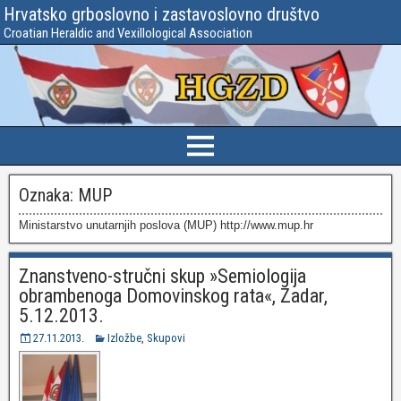
Hrvatsko grboslovno i zastavoslovno društvo
Croatian Heraldic and Vexillological Association
Oznaka:
MUP
Ministarstvo unutarnjih poslova (MUP) http://www.mup.hr
Znanstveno-stručni skup »Semiologija
obrambenoga Domovinskog rata«, Zadar,
5.12.2013.
27.11.2013.
Izložbe
,
Skupovi