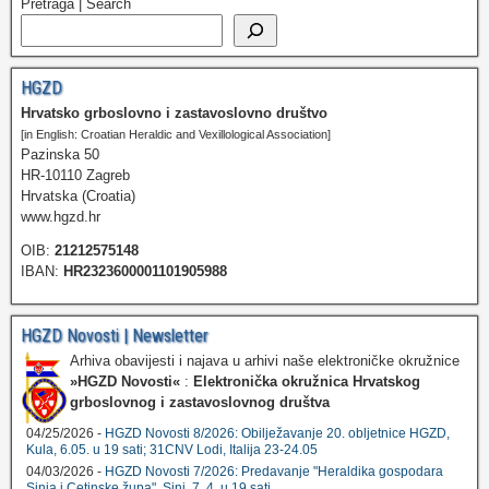
Pretraga | Search
HGZD
Hrvatsko grboslovno i zastavoslovno društvo
[in English: Croatian Heraldic and Vexillological Association]
Pazinska 50
HR-10110 Zagreb
Hrvatska (Croatia)
www.hgzd.hr
OIB:
21212575148
IBAN:
HR2323600001101905988
HGZD Novosti | Newsletter
Arhiva obavijesti i najava u arhivi naše elektroničke okružnice
»HGZD Novosti«
:
Elektronička okružnica Hrvatskog
grboslovnog i zastavoslovnog društva
04/25/2026 -
HGZD Novosti 8/2026: Obilježavanje 20. obljetnice HGZD,
Kula, 6.05. u 19 sati; 31CNV Lodi, Italija 23-24.05
04/03/2026 -
HGZD Novosti 7/2026: Predavanje "Heraldika gospodara
Sinja i Cetinske župa", Sinj, 7. 4. u 19 sati