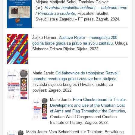
Mirjana Matijević Sokol, Tomislav Galović
(ur.):
Hrvatska heraldička baština I. – odabrane teme
/ Priručnik za studente
, Filozofski fakultet
Sveučilišta u Zagrebu – FF press, Zagreb, 2024.
Željko Heimer:
Zastave Rijeke – monografija 200
godina borbe grada za pravo na svoju zastavu
, Udruga
Slobodna Država Rijeka: Rijeka, 2022.
Mario Jareb:
Od šahovnice do trobojnice: Razvoj i
uporaba hrvatskoga grba i zastave kroz stoljeća
,
Hrvatski svjetski kongres i Hrvatski institut za
povijest: Zagreb, 2022.
Mario Jareb:
From Checkerboard to Tricolor:
Development and Use of the Croatian Coat
of Arms and Flag Throughout the Centuries
,
Croatian World Congress and Croatian
Institute of History: Zagreb, 2022.
Mario Jareb: Vom Schachbrett zur Trikolore: Entwiklung