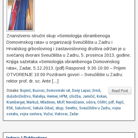
Znanstveno-stručni skup »Semiologija obrambenoga
Domovinskog rata« u organizaciji Sveučilišta u Zadru i
Hrvatskog grboslovnog i zastavoslovnog društva održan je u
svečanoj dvorani Sveučilišta u Zadru, 5. prosinca 2013. godine.
Knjiga sažetaka »Semiologija obrambenoga Domovinskog
rata«, Zadar, 5.12.2013. (pdf) Raspored: 9:30-10:00 – Prijem
OTVORENJE 10:00 Pozdravni govori – Sveučilište u Zadru:
rektor prof. dr. sc. Ante […]
Oznake:
Bojmić
,
Buovac
,
Domovinski rat
,
Donji Lapac
,
Drniš
,
Read Post
dušobrižništvo
,
filatelija
,
Heimer
,
HPM
,
izložba
,
Jamičić
,
Kokan
,
Kramberger
,
Markuš
,
Mladineo
,
MUP
,
Nevešćanin
,
odora
,
OSRH
,
pdf
,
Rajič
,
RSK
,
Sabolović
,
Sekula Gibač
,
skup
,
Smetko
,
Sveučilište u Zadru
,
vojna
oznaka
,
vojna zastava
,
Vučur
,
Vukovar
,
Zadar