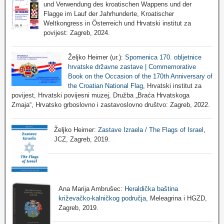
und Verwendung des kroatischen Wappens und der
Flagge im Lauf der Jahrhunderte, Kroatischer
Weltkongress in Österreich und Hrvatski institut za
povijest: Zagreb, 2024.
Željko Heimer (ur.):
Spomenica 170. obljetnice
hrvatske državne zastave | Commemorative
Book on the Occasion of the 170th Anniversary of
the Croatian National Flag
, Hrvatski institut za
povijest, Hrvatski povijesni muzej, Družba „Braća Hrvatskoga
Zmaja“, Hrvatsko grboslovno i zastavoslovno društvo: Zagreb, 2022.
Željko Heimer:
Zastave Izraela / The Flags of Israel
,
JCZ, Zagreb, 2019.
Ana Marija Ambrušec:
Heraldička baština
križevačko-kalničkog područja
, Meleagrina i HGZD,
Zagreb, 2019.