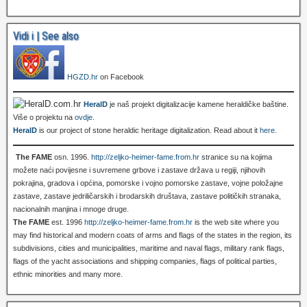
Vidi i | See also
HGZD.hr
on Facebook
HeralD
je naš projekt digitalizacije kamene heraldičke baštine.
Više o projektu na
ovdje
.
HeralD
is our project of stone heraldic heritage digitalization. Read about it
here
.
The FAME
osn. 1996.
http://zeljko-heimer-fame.from.hr
stranice su na kojima
možete naći povijesne i suvremene grbove i zastave država u regiji, njihovih
pokrajina, gradova i općina, pomorske i vojno pomorske zastave, vojne položajne
zastave, zastave jedriličarskih i brodarskih društava, zastave političkih stranaka,
nacionalnih manjina i mnoge druge.
The FAME
est. 1996
http://zeljko-heimer-fame.from.hr
is the web site where you
may find historical and modern coats of arms and flags of the states in the region, its
subdivisions, cities and municipalities, maritime and naval flags, military rank flags,
flags of the yacht associations and shipping companies, flags of political parties,
ethnic minorities and many more.