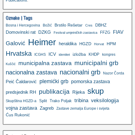
Publications
.
Oznake | Tags
Brstilo Rešetar
DBHZ
Bosna i Hercegovina
Božić
Cres
FIAV
DZKG
Domovinski rat
FFZG
Festival umjetničkih zastavica
Heimer
Galović
heraldika
HGZD
HPM
Horvat
Hrvatska
ICV
izložba
KHDP
ICGHS
kongres
identitet
municipalni grb
municipalna zastava
Kuščić
nacionalni grb
nacionalna zastava
Nazor Čorda
plemićki grb
pomorska zastava
Peić Čaldarović
skup
publikacija
predsjednik RH
Rijeka
tribina
veksilologija
Split
Trako Poljak
Skupština HGZD-a
vojna zastava
Zagreb
Zastave zemalja Europe i svijeta
Ćus Rukonić