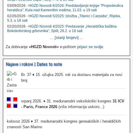
03/09/2026 -
HGZD Novosti 6/2026: Predstavljanje knjige "Propedeutica
heraldica", Kula nad Kamenitim vratima, 11.03. u 19 sati
02/26/2026 -
HGZD Novosti 5/2025: Izložba „Titanic i Carpatia“, Rijeka,
5.3. u 18 sati
02/20/2026 -
HGZD Novosti 4/2025: Predavanje „Heraldička baština
Bokokotorskog grbovnika“, Split, 26.2. u 18 sati
...
[stariji brojevi]
...
Za dobivanje
»HGZD Novosti«
e-poštom
prijavi se ovdje
.
Najave i rokovi | Dates to note
Br. 37 ♦ 15. ožujka 2025. rok za dostavu materijala za novi
broj
srpanj 2026. ♦ 31. međunarodni veksilološki kongres
31 ICV
- Paris, France 2026
(više informacija uskoro...)
kolovoz 2026 ♦ 37. međunarodni kongres genealoških i heraldičkih
znanosti San Marino