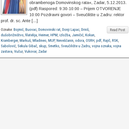
obrambenoga Domovinskog rata«, Zadar, 5.12.2013.
(pdf) Raspored: 9:30-10:00 – Prijem OTVORENJE
10:00 Pozdravni govori – Sveučilište u Zadru: rektor
prof. dr. sc. Ante […]
Oznake:
Bojmić
,
Buovac
,
Domovinski rat
,
Donji Lapac
,
Drniš
,
Read Post
dušobrižništvo
,
filatelija
,
Heimer
,
HPM
,
izložba
,
Jamičić
,
Kokan
,
Kramberger
,
Markuš
,
Mladineo
,
MUP
,
Nevešćanin
,
odora
,
OSRH
,
pdf
,
Rajič
,
RSK
,
Sabolović
,
Sekula Gibač
,
skup
,
Smetko
,
Sveučilište u Zadru
,
vojna oznaka
,
vojna
zastava
,
Vučur
,
Vukovar
,
Zadar