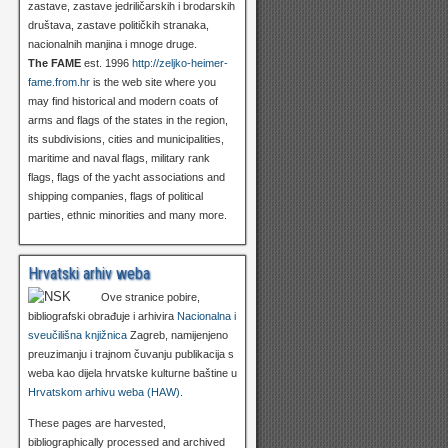
zastave, zastave jedriličarskih i brodarskih
društava, zastave političkih stranaka,
nacionalnih manjina i mnoge druge.
The FAME
est. 1996
http://zeljko-heimer-
fame.from.hr
is the web site where you
may find historical and modern coats of
arms and flags of the states in the region,
its subdivisions, cities and municipalities,
maritime and naval flags, military rank
flags, flags of the yacht associations and
shipping companies, flags of political
parties, ethnic minorities and many more.
Hrvatski arhiv weba
Ove stranice pobire,
bibliografski obrađuje i arhivira
Nacionalna i
sveučilišna knjižnica
Zagreb, namijenjeno
preuzimanju i trajnom čuvanju publikacija s
weba kao dijela hrvatske kulturne baštine u
Hrvatskom arhivu weba (HAW)
.
These pages are harvested,
bibliographically processed and archived