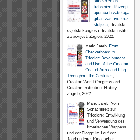
šahovnice do
trobojnice: Razvoj i
uporaba hrvatskoga
grba i zastave kroz
stoljeća
, Hrvatski
svjetski kongres i Hrvatski institut
za povijest: Zagreb, 2022.
Mario Jareb:
From
Checkerboard to
Tricolor: Development
and Use of the Croatian
Coat of Arms and Flag
Throughout the Centuries
,
Croatian World Congress and
Croatian Institute of History:
Zagreb, 2022.
Mario Jareb: Vom
Schachbrett zur
Trikolore: Entwiklung
und Verwendung des
kroatischen Wappens
und der Flagge im Lauf der
Jahrhunderte, Kroatischer