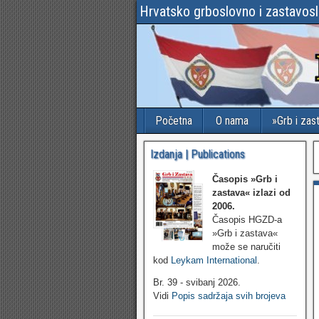
Hrvatsko grboslovno i zastavos
Početna
O nama
»Grb i zas
Izdanja | Publications
Časopis »Grb i
zastava«
izlazi od
2006.
Časopis HGZD-a
»Grb i zastava«
može se naručiti
kod
Leykam International
.
Br. 39 - svibanj 2026.
Vidi
Popis sadržaja svih brojeva