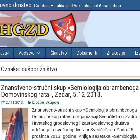
lovno društvo
Croatian Heraldic and Vexillological Association
tava«
Vodstvo
Članstvo
Dokumenti
Znakovlje
Iz
Oznaka:
dušobrižništvo
Znanstveno-stručni skup »Semiologija obrambenoga
Domovinskog rata«, Zadar, 5.12.2013.
27.11.2013.
Izložbe
,
Skupovi
Znanstveno-stručni skup »Semiologija obrambenoga
Domovinskog rata« u organizaciji Sveučilišta u Zadru i
Hrvatskog grboslovnog i zastavoslovnog društva
održan je u svečanoj dvorani Sveučilišta u Zadru, 5.
prosinca 2013. godine. Knjiga sažetaka »Semiologija