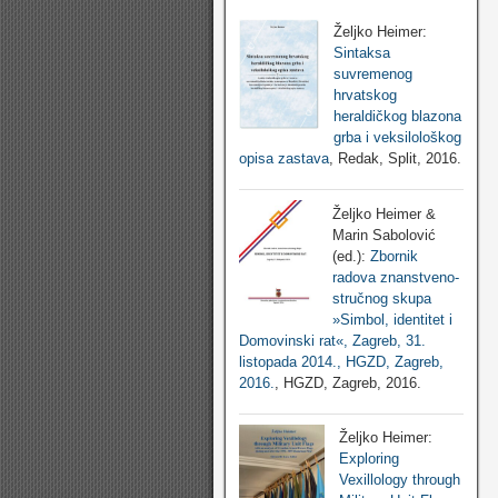
Željko Heimer:
Sintaksa
suvremenog
hrvatskog
heraldičkog blazona
grba i veksilološkog
opisa zastava
, Redak, Split, 2016.
Željko Heimer &
Marin Sabolović
(ed.):
Zbornik
radova znanstveno-
stručnog skupa
»Simbol, identitet i
Domovinski rat«, Zagreb, 31.
listopada 2014., HGZD, Zagreb,
2016.
, HGZD, Zagreb, 2016.
Željko Heimer:
Exploring
Vexillology through