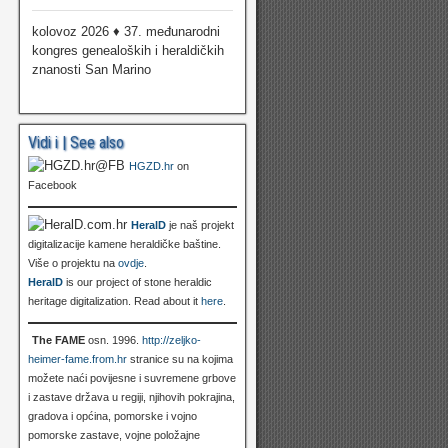
kolovoz 2026 ♦ 37. međunarodni
kongres genealoških i heraldičkih
znanosti San Marino
Vidi i | See also
HGZD.hr
on
Facebook
HeralD
je naš projekt
digitalizacije kamene heraldičke baštine.
Više o projektu na
ovdje
.
HeralD
is our project of stone heraldic
heritage digitalization. Read about it
here
.
The FAME
osn. 1996.
http://zeljko-
heimer-fame.from.hr
stranice su na kojima
možete naći povijesne i suvremene grbove
i zastave država u regiji, njihovih pokrajina,
gradova i općina, pomorske i vojno
pomorske zastave, vojne položajne