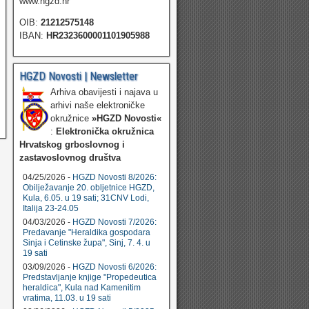
www.hgzd.hr
OIB:
21212575148
IBAN:
HR2323600001101905988
HGZD Novosti | Newsletter
Arhiva obavijesti i najava u
arhivi naše elektroničke
okružnice
»HGZD Novosti«
:
Elektronička okružnica
Hrvatskog grboslovnog i
zastavoslovnog društva
04/25/2026 -
HGZD Novosti 8/2026:
Obilježavanje 20. obljetnice HGZD,
Kula, 6.05. u 19 sati; 31CNV Lodi,
Italija 23-24.05
04/03/2026 -
HGZD Novosti 7/2026:
Predavanje "Heraldika gospodara
Sinja i Cetinske župa", Sinj, 7. 4. u
19 sati
03/09/2026 -
HGZD Novosti 6/2026:
Predstavljanje knjige "Propedeutica
heraldica", Kula nad Kamenitim
vratima, 11.03. u 19 sati