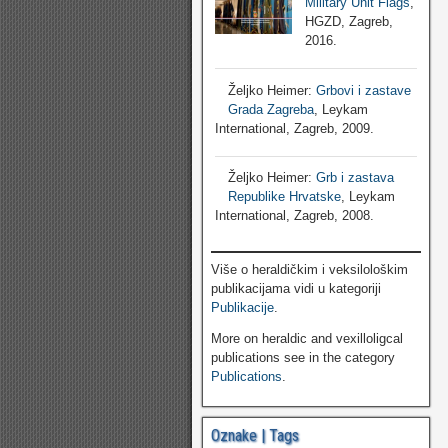
Military Unit Flags
,
HGZD, Zagreb,
2016.
Željko Heimer:
Grbovi i zastave
Grada Zagreba
, Leykam
International, Zagreb, 2009.
Željko Heimer:
Grb i zastava
Republike Hrvatske
, Leykam
International, Zagreb, 2008.
Više o heraldičkim i veksilološkim
publikacijama vidi u kategoriji
Publikacije
.
More on heraldic and vexilloligcal
publications see in the category
Publications
.
Oznake | Tags