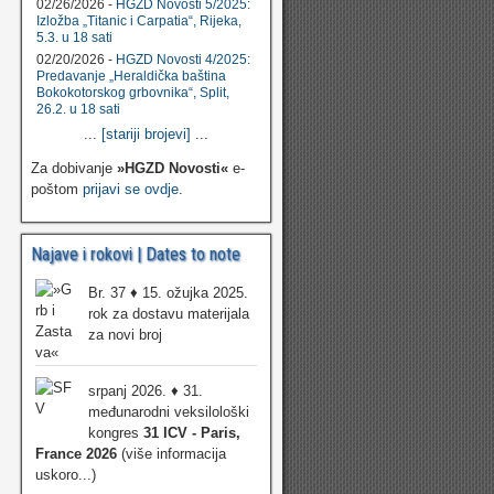
02/26/2026 -
HGZD Novosti 5/2025:
Izložba „Titanic i Carpatia“, Rijeka,
5.3. u 18 sati
02/20/2026 -
HGZD Novosti 4/2025:
Predavanje „Heraldička baština
Bokokotorskog grbovnika“, Split,
26.2. u 18 sati
...
[stariji brojevi]
...
Za dobivanje
»HGZD Novosti«
e-
poštom
prijavi se ovdje
.
Najave i rokovi | Dates to note
Br. 37 ♦ 15. ožujka 2025.
rok za dostavu materijala
za novi broj
srpanj 2026. ♦ 31.
međunarodni veksilološki
kongres
31 ICV - Paris,
France 2026
(više informacija
uskoro...)