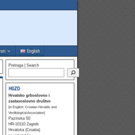
vori
English
Pretraga | Search
HGZD
Hrvatsko grboslovno i
zastavoslovno društvo
[in English: Croatian Heraldic and
Vexillological Association]
Pazinska 50
HR-10110 Zagreb
Hrvatska (Croatia)