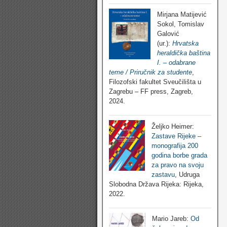
Mirjana Matijević
Sokol, Tomislav
Galović
(ur.):
Hrvatska
heraldička baština
I. – odabrane
teme / Priručnik za studente
,
Filozofski fakultet Sveučilišta u
Zagrebu – FF press, Zagreb,
2024.
Željko Heimer:
Zastave Rijeke –
monografija 200
godina borbe grada
za pravo na svoju
zastavu
, Udruga
Slobodna Država Rijeka: Rijeka,
2022.
Mario Jareb:
Od