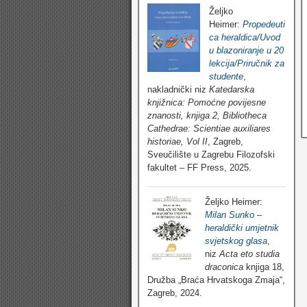
Željko
Heimer:
Propedeuti
ca heraldica/Uvod
u blazoniranje u 20
lekcija/Priručnik za
studente
,
nakladnički niz
Katedarska
knjižnica: Pomoćne povijesne
znanosti, knjiga 2, Bibliotheca
Cathedrae: Scientiae auxiliares
historiae, Vol II
, Zagreb,
Sveučilište u Zagrebu Filozofski
fakultet – FF Press, 2025.
Željko Heimer:
Milan Sunko –
heraldički umjetnik
svjetskog glasa
,
niz
Acta eto studia
draconica
knjiga 18,
Družba „Braća Hrvatskoga Zmaja“,
Zagreb, 2024.