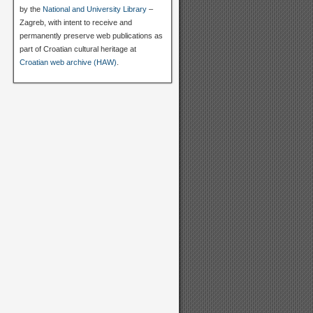
by the
National and University Library
–
Zagreb, with intent to receive and
permanently preserve web publications as
part of Croatian cultural heritage at
Croatian web archive (HAW)
.