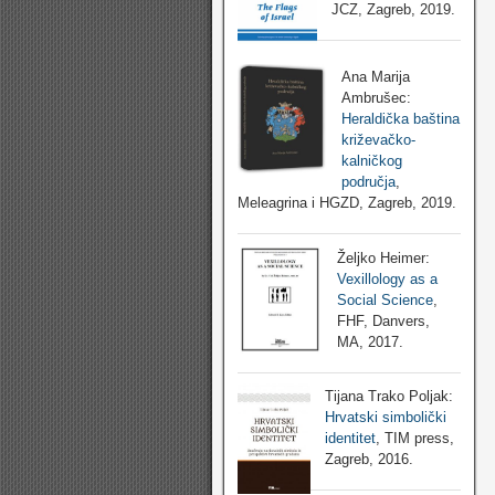
JCZ, Zagreb, 2019.
Ana Marija
Ambrušec:
Heraldička baština
križevačko-
kalničkog
područja
,
Meleagrina i HGZD, Zagreb, 2019.
Željko Heimer:
Vexillology as a
Social Science
,
FHF, Danvers,
MA, 2017.
Tijana Trako Poljak:
Hrvatski simbolički
identitet
, TIM press,
Zagreb, 2016.