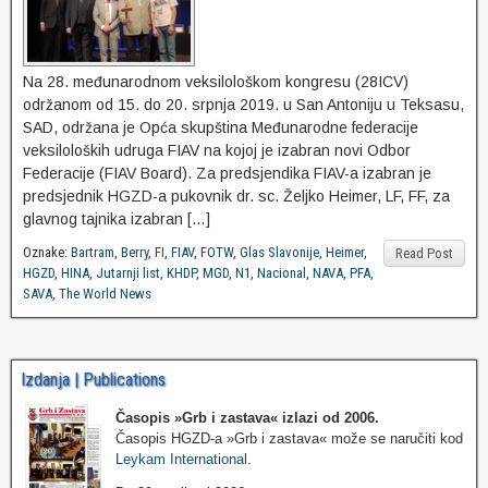
Na 28. međunarodnom veksilološkom kongresu (28ICV)
održanom od 15. do 20. srpnja 2019. u San Antoniju u Teksasu,
SAD, održana je Opća skupština Međunarodne federacije
veksiloloških udruga FIAV na kojoj je izabran novi Odbor
Federacije (FIAV Board). Za predsjendika FIAV-a izabran je
predsjednik HGZD-a pukovnik dr. sc. Željko Heimer, LF, FF, za
glavnog tajnika izabran […]
Oznake:
Bartram
,
Berry
,
FI
,
FIAV
,
FOTW
,
Glas Slavonije
,
Heimer
,
Read Post
HGZD
,
HINA
,
Jutarnji list
,
KHDP
,
MGD
,
N1
,
Nacional
,
NAVA
,
PFA
,
SAVA
,
The World News
Izdanja | Publications
Časopis »Grb i zastava«
izlazi od 2006.
Časopis HGZD-a »Grb i zastava« može se naručiti kod
Leykam International
.