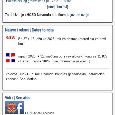
Bokokotorskog grbovnika“, Split, 26.2. u 18 sati
...
[stariji brojevi]
...
Za dobivanje
»HGZD Novosti«
e-poštom
prijavi se ovdje
.
Najave i rokovi | Dates to note
Br. 37 ♦ 15. ožujka 2025. rok za dostavu materijala za novi
broj
srpanj 2026. ♦ 31. međunarodni veksilološki kongres
31 ICV
- Paris, France 2026
(više informacija uskoro...)
kolovoz 2026 ♦ 37. međunarodni kongres genealoških i heraldičkih
znanosti San Marino
Vidi i | See also
HGZD.hr
on Facebook