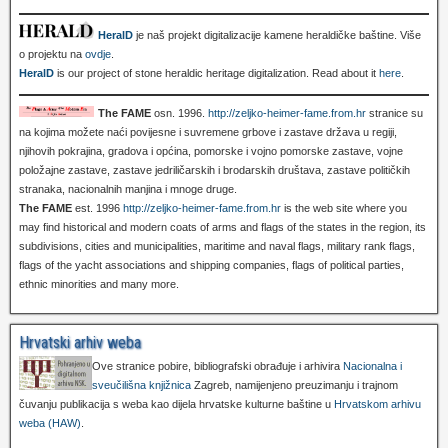
HeralD
je naš projekt digitalizacije kamene heraldičke baštine. Više
o projektu na
ovdje
.
HeralD
is our project of stone heraldic heritage digitalization. Read about it
here
.
The FAME
osn. 1996.
http://zeljko-heimer-fame.from.hr
stranice su
na kojima možete naći povijesne i suvremene grbove i zastave država u regiji,
njihovih pokrajina, gradova i općina, pomorske i vojno pomorske zastave, vojne
položajne zastave, zastave jedriličarskih i brodarskih društava, zastave političkih
stranaka, nacionalnih manjina i mnoge druge.
The FAME
est. 1996
http://zeljko-heimer-fame.from.hr
is the web site where you
may find historical and modern coats of arms and flags of the states in the region, its
subdivisions, cities and municipalities, maritime and naval flags, military rank flags,
flags of the yacht associations and shipping companies, flags of political parties,
ethnic minorities and many more.
Hrvatski arhiv weba
Ove stranice pobire, bibliografski obrađuje i arhivira
Nacionalna i
sveučilišna knjižnica
Zagreb, namijenjeno preuzimanju i trajnom
čuvanju publikacija s weba kao dijela hrvatske kulturne baštine u
Hrvatskom arhivu
weba (HAW)
.