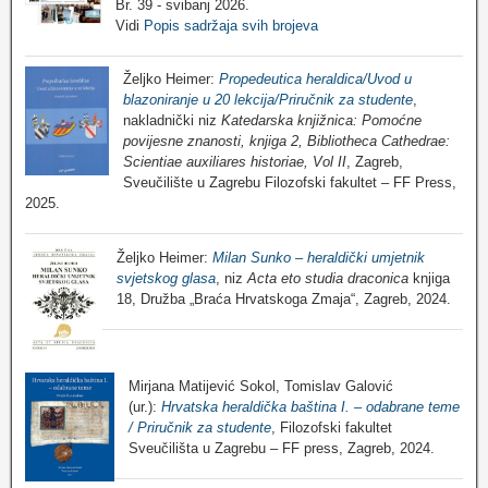
Br. 39 - svibanj 2026.
Vidi
Popis sadržaja svih brojeva
Željko Heimer:
Propedeutica heraldica/Uvod u
blazoniranje u 20 lekcija/Priručnik za studente
,
nakladnički niz
Katedarska knjižnica: Pomoćne
povijesne znanosti, knjiga 2, Bibliotheca Cathedrae:
Scientiae auxiliares historiae, Vol II
, Zagreb,
Sveučilište u Zagrebu Filozofski fakultet – FF Press,
2025.
Željko Heimer:
Milan Sunko – heraldički umjetnik
svjetskog glasa
, niz
Acta eto studia draconica
knjiga
18, Družba „Braća Hrvatskoga Zmaja“, Zagreb, 2024.
Mirjana Matijević Sokol, Tomislav Galović
(ur.):
Hrvatska heraldička baština I. – odabrane teme
/ Priručnik za studente
, Filozofski fakultet
Sveučilišta u Zagrebu – FF press, Zagreb, 2024.