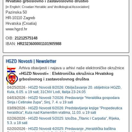
Hrvatsko grboslovno i zastavoslovno društvo
[in English: Croatian Heraldic and Vexillological Association]
Pazinska 50
HR-10110 Zagreb
Hrvatska (Croatia)
www.hgzd.hr
OIB:
21212575148
IBAN:
HR2323600001101905988
HGZD Novosti | Newsletter
Arhiva obavijesti i najava u arhivi naše elektroničke okružnice
»HGZD Novosti«
:
Elektronička okružnica Hrvatskog
grboslovnog i zastavoslovnog društva
04/25/2026 -
HGZD Novosti 8/2026: Obilježavanje 20. obljetnice HGZD,
Kula, 6.05. u 19 sati; 31CNV Lodi, Italija 23-24.05
04/03/2026 -
HGZD Novosti 7/2026: Predavanje "Heraldika gospodara
Sinja i Cetinske župa", Sinj, 7. 4. u 19 sati
03/09/2026 -
HGZD Novosti 6/2026: Predstavljanje knjige "Propedeutica
heraldica", Kula nad Kamenitim vratima, 11.03. u 19 sati
02/26/2026 -
HGZD Novosti 5/2025: Izložba „Titanic i Carpatia“, Rijeka,
5.3. u 18 sati
02/20/2026 -
HGZD Novosti 4/2025: Predavanje „Heraldička baština