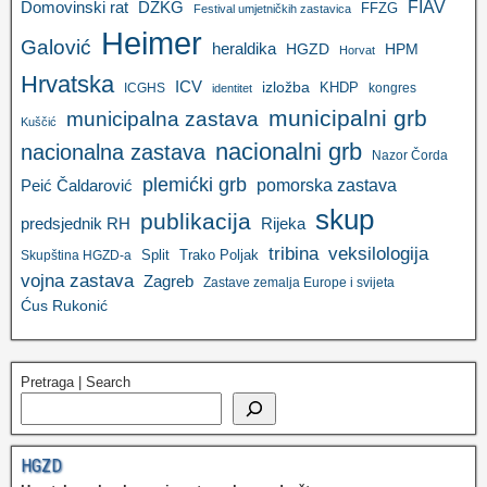
FIAV
DZKG
Domovinski rat
FFZG
Festival umjetničkih zastavica
Heimer
Galović
heraldika
HGZD
HPM
Horvat
Hrvatska
ICV
izložba
KHDP
ICGHS
kongres
identitet
municipalni grb
municipalna zastava
Kuščić
nacionalni grb
nacionalna zastava
Nazor Čorda
plemićki grb
pomorska zastava
Peić Čaldarović
skup
publikacija
predsjednik RH
Rijeka
tribina
veksilologija
Split
Trako Poljak
Skupština HGZD-a
vojna zastava
Zagreb
Zastave zemalja Europe i svijeta
Ćus Rukonić
Pretraga | Search
HGZD