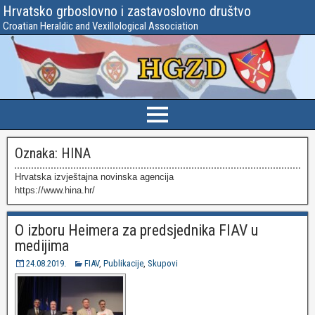
Hrvatsko grboslovno i zastavoslovno društvo
Croatian Heraldic and Vexillological Association
Oznaka:
HINA
Hrvatska izvještajna novinska agencija
https://www.hina.hr/
O izboru Heimera za predsjednika FIAV u
medijima
24.08.2019.
FIAV
,
Publikacije
,
Skupovi