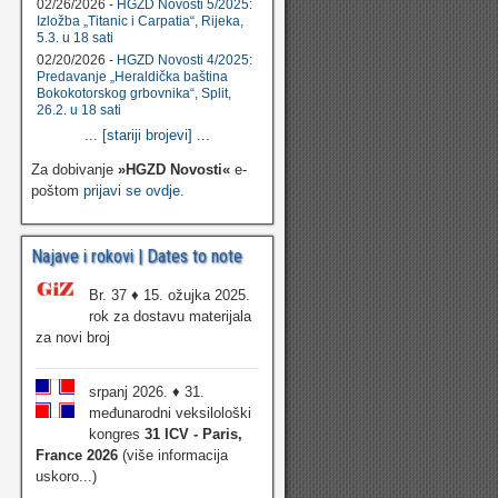
02/26/2026 -
HGZD Novosti 5/2025:
Izložba „Titanic i Carpatia“, Rijeka,
5.3. u 18 sati
02/20/2026 -
HGZD Novosti 4/2025:
Predavanje „Heraldička baština
Bokokotorskog grbovnika“, Split,
26.2. u 18 sati
...
[stariji brojevi]
...
Za dobivanje
»HGZD Novosti«
e-
poštom
prijavi se ovdje
.
Najave i rokovi | Dates to note
Br. 37 ♦ 15. ožujka 2025.
rok za dostavu materijala
za novi broj
srpanj 2026. ♦ 31.
međunarodni veksilološki
kongres
31 ICV - Paris,
France 2026
(više informacija
uskoro...)