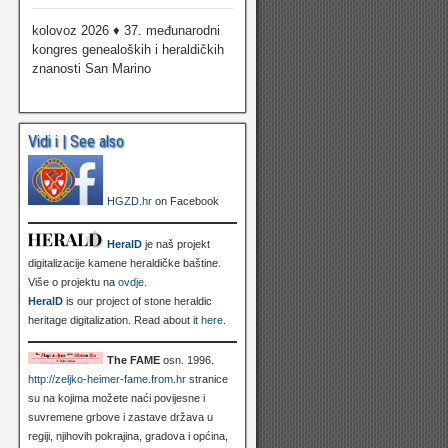
kolovoz 2026 ♦ 37. međunarodni
kongres genealoških i heraldičkih
znanosti San Marino
Vidi i | See also
HGZD.hr
on Facebook
HeralD
je naš projekt
digitalizacije kamene heraldičke baštine.
Više o projektu na
ovdje
.
HeralD
is our project of stone heraldic
heritage digitalization. Read about it
here
.
The FAME
osn. 1996.
http://zeljko-heimer-fame.from.hr
stranice
su na kojima možete naći povijesne i
suvremene grbove i zastave država u
regiji, njihovih pokrajina, gradova i općina,