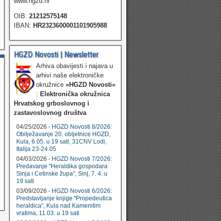
www.hgzd.hr
OIB:
21212575148
IBAN:
HR2323600001101905988
HGZD Novosti | Newsletter
Arhiva obavijesti i najava u
arhivi naše elektroničke
okružnice
»HGZD Novosti«
:
Elektronička okružnica
Hrvatskog grboslovnog i
zastavoslovnog društva
04/25/2026 -
HGZD Novosti 8/2026:
Obilježavanje 20. obljetnice HGZD,
Kula, 6.05. u 19 sati; 31CNV Lodi,
Italija 23-24.05
04/03/2026 -
HGZD Novosti 7/2026:
Predavanje "Heraldika gospodara
Sinja i Cetinske župa", Sinj, 7. 4. u
19 sati
03/09/2026 -
HGZD Novosti 6/2026:
Predstavljanje knjige "Propedeutica
heraldica", Kula nad Kamenitim
vratima, 11.03. u 19 sati