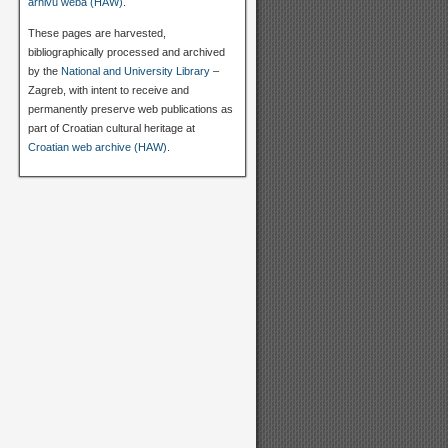
arhivu weba (HAW)
.
These pages are harvested,
bibliographically processed and archived
by the
National and University Library
–
Zagreb, with intent to receive and
permanently preserve web publications as
part of Croatian cultural heritage at
Croatian web archive (HAW)
.