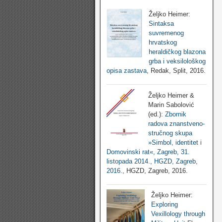
Željko Heimer:
Sintaksa
suvremenog
hrvatskog
heraldičkog blazona
grba i veksilološkog
opisa zastava
, Redak, Split, 2016.
Željko Heimer &
Marin Sabolović
(ed.):
Zbornik
radova znanstveno-
stručnog skupa
»Simbol, identitet i
Domovinski rat«, Zagreb, 31.
listopada 2014., HGZD, Zagreb,
2016.
, HGZD, Zagreb, 2016.
Željko Heimer:
Exploring
Vexillology through