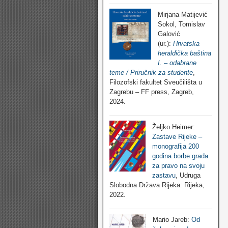
Mirjana Matijević
Sokol, Tomislav
Galović
(ur.):
Hrvatska
heraldička baština
I. – odabrane
teme / Priručnik za studente
,
Filozofski fakultet Sveučilišta u
Zagrebu – FF press, Zagreb,
2024.
Željko Heimer:
Zastave Rijeke –
monografija 200
godina borbe grada
za pravo na svoju
zastavu
, Udruga
Slobodna Država Rijeka: Rijeka,
2022.
Mario Jareb:
Od