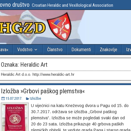
lovno društvo
Croatian Heraldic and Vexillological Association
tava«
Vodstvo
Članstvo
Dokumenti
Znakovlje
Iz
Oznaka:
Heraldic Art
Heraldic Art d.o.o. http://www.heraldic-art.hr
Izložba »Grbovi paškog plemstva«
15.07.2017.
Izložbe
U vijećnici na katu Kneževog dvora u Pagu od 15. do
30.7.2017. održava se izložba „Grbovi paškog
plemstva“. Izložba se može pogledati svaki dan od
20 do 23 sata. Izložba prikazuje 40 grbova paških
plemićkih obitelji, te vedute grada Paga i starog grada