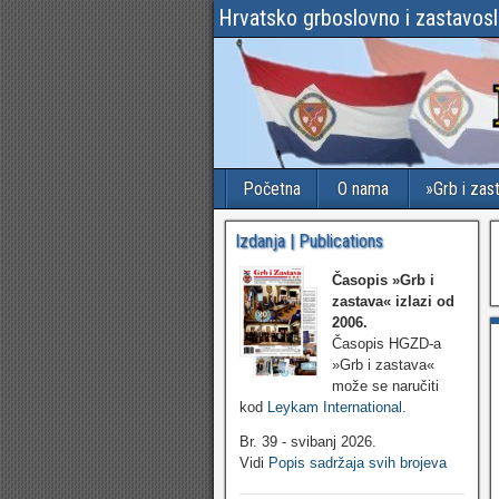
Hrvatsko grboslovno i zastavos
Početna
O nama
»Grb i zas
Izdanja | Publications
Časopis »Grb i
zastava«
izlazi od
2006.
Časopis HGZD-a
»Grb i zastava«
može se naručiti
kod
Leykam International
.
Br. 39 - svibanj 2026.
Vidi
Popis sadržaja svih brojeva