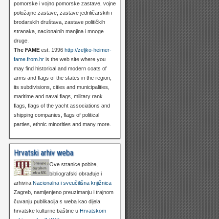
pomorske i vojno pomorske zastave, vojne
položajne zastave, zastave jedriličarskih i
brodarskih društava, zastave političkih
stranaka, nacionalnih manjina i mnoge
druge.
The FAME
est. 1996
http://zeljko-heimer-
fame.from.hr
is the web site where you
may find historical and modern coats of
arms and flags of the states in the region,
its subdivisions, cities and municipalities,
maritime and naval flags, military rank
flags, flags of the yacht associations and
shipping companies, flags of political
parties, ethnic minorities and many more.
Hrvatski arhiv weba
Ove stranice pobire,
bibliografski obrađuje i
arhivira
Nacionalna i sveučilišna knjižnica
Zagreb, namijenjeno preuzimanju i trajnom
čuvanju publikacija s weba kao dijela
hrvatske kulturne baštine u
Hrvatskom