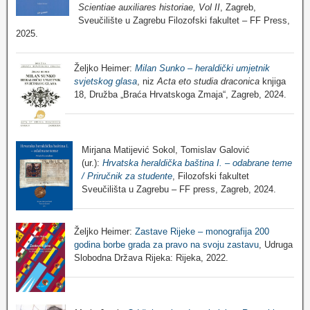
Scientiae auxiliares historiae, Vol II
, Zagreb,
Sveučilište u Zagrebu Filozofski fakultet – FF Press,
2025.
Željko Heimer:
Milan Sunko – heraldički umjetnik
svjetskog glasa
, niz
Acta eto studia draconica
knjiga
18, Družba „Braća Hrvatskoga Zmaja“, Zagreb, 2024.
Mirjana Matijević Sokol, Tomislav Galović
(ur.):
Hrvatska heraldička baština I. – odabrane teme
/ Priručnik za studente
, Filozofski fakultet
Sveučilišta u Zagrebu – FF press, Zagreb, 2024.
Željko Heimer:
Zastave Rijeke – monografija 200
godina borbe grada za pravo na svoju zastavu
, Udruga
Slobodna Država Rijeka: Rijeka, 2022.