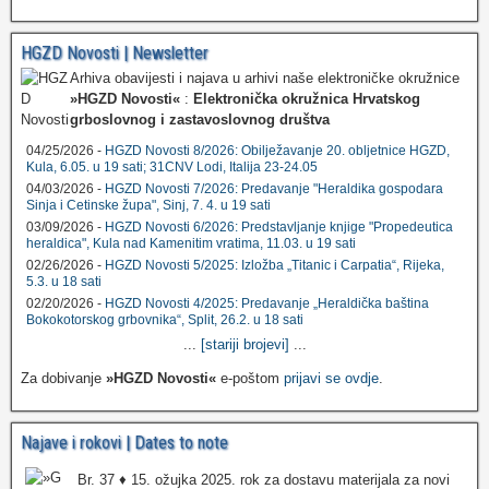
HGZD Novosti | Newsletter
Arhiva obavijesti i najava u arhivi naše elektroničke okružnice
»HGZD Novosti«
:
Elektronička okružnica Hrvatskog
grboslovnog i zastavoslovnog društva
04/25/2026 -
HGZD Novosti 8/2026: Obilježavanje 20. obljetnice HGZD,
Kula, 6.05. u 19 sati; 31CNV Lodi, Italija 23-24.05
04/03/2026 -
HGZD Novosti 7/2026: Predavanje "Heraldika gospodara
Sinja i Cetinske župa", Sinj, 7. 4. u 19 sati
03/09/2026 -
HGZD Novosti 6/2026: Predstavljanje knjige "Propedeutica
heraldica", Kula nad Kamenitim vratima, 11.03. u 19 sati
02/26/2026 -
HGZD Novosti 5/2025: Izložba „Titanic i Carpatia“, Rijeka,
5.3. u 18 sati
02/20/2026 -
HGZD Novosti 4/2025: Predavanje „Heraldička baština
Bokokotorskog grbovnika“, Split, 26.2. u 18 sati
...
[stariji brojevi]
...
Za dobivanje
»HGZD Novosti«
e-poštom
prijavi se ovdje
.
Najave i rokovi | Dates to note
Br. 37 ♦ 15. ožujka 2025. rok za dostavu materijala za novi