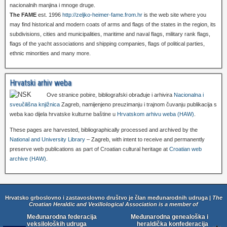
nacionalnih manjina i mnoge druge.
The FAME
est. 1996
http://zeljko-heimer-fame.from.hr
is the web site where you
may find historical and modern coats of arms and flags of the states in the region, its
subdivisions, cities and municipalities, maritime and naval flags, military rank flags,
flags of the yacht associations and shipping companies, flags of political parties,
ethnic minorities and many more.
Hrvatski arhiv weba
Ove stranice pobire, bibliografski obrađuje i arhivira
Nacionalna i
sveučilišna knjižnica
Zagreb, namijenjeno preuzimanju i trajnom čuvanju publikacija s
weba kao dijela hrvatske kulturne baštine u
Hrvatskom arhivu weba (HAW)
.
These pages are harvested, bibliographically processed and archived by the
National and University Library
– Zagreb, with intent to receive and permanently
preserve web publications as part of Croatian cultural heritage at
Croatian web
archive (HAW)
.
Hrvatsko grboslovno i zastavoslovno društvo je član međunarodnih udruga |
The
Croatian Heraldic and Vexillological Association is a member of
Međunarodna federacija
Međunarodna genealoška i
veksiloloških udruga
heraldička konfederacija