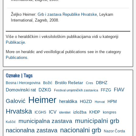
Željko Heimer:
Grb i zastava Republike Hrvatske
, Leykam
International, Zagreb, 2008.
Više o heraldičkim i veksilološkim publikacijama vidi u kategoriji
Publikacije
.
More on heraldic and vexilloligcal publications see in the category
Publications
.
Oznake | Tags
Brstilo Rešetar
DBHZ
Bosna i Hercegovina
Božić
Cres
FIAV
DZKG
Domovinski rat
FFZG
Festival umjetničkih zastavica
Heimer
Galović
heraldika
HGZD
HPM
Horvat
Hrvatska
ICV
izložba
KHDP
ICGHS
kongres
identitet
municipalni grb
municipalna zastava
Kuščić
nacionalni grb
nacionalna zastava
Nazor Čorda