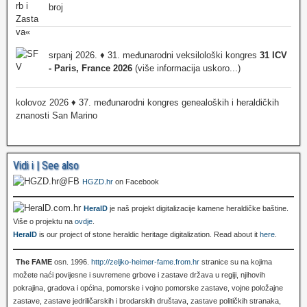
broj
srpanj 2026. ♦ 31. međunarodni veksilološki kongres
31 ICV
- Paris, France 2026
(više informacija uskoro...)
kolovoz 2026 ♦ 37. međunarodni kongres genealoških i heraldičkih
znanosti San Marino
Vidi i | See also
HGZD.hr
on Facebook
HeralD
je naš projekt digitalizacije kamene heraldičke baštine.
Više o projektu na
ovdje
.
HeralD
is our project of stone heraldic heritage digitalization. Read about it
here
.
The FAME
osn. 1996.
http://zeljko-heimer-fame.from.hr
stranice su na kojima
možete naći povijesne i suvremene grbove i zastave država u regiji, njihovih
pokrajina, gradova i općina, pomorske i vojno pomorske zastave, vojne položajne
zastave, zastave jedriličarskih i brodarskih društava, zastave političkih stranaka,