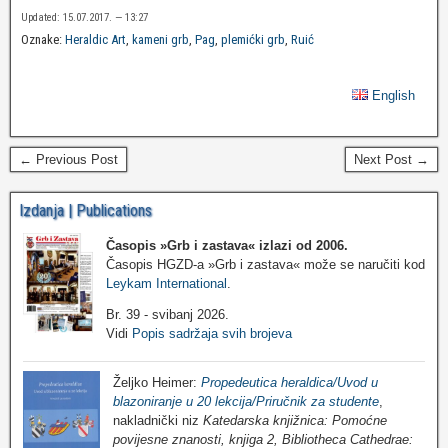
Updated: 15.07.2017. — 13:27
Oznake:
Heraldic Art
,
kameni grb
,
Pag
,
plemićki grb
,
Ruić
English
← Previous Post
Next Post →
Izdanja | Publications
Časopis »Grb i zastava«
izlazi od 2006.
Časopis HGZD-a »Grb i zastava« može se naručiti kod
Leykam International
.
Br. 39 - svibanj 2026.
Vidi
Popis sadržaja svih brojeva
Željko Heimer:
Propedeutica heraldica/Uvod u
blazoniranje u 20 lekcija/Priručnik za studente
,
nakladnički niz
Katedarska knjižnica: Pomoćne
povijesne znanosti, knjiga 2, Bibliotheca Cathedrae: