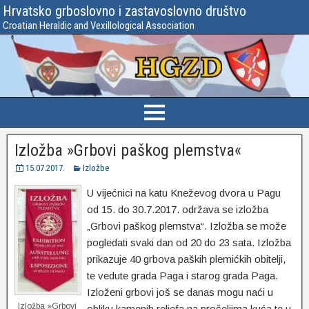
Hrvatsko grboslovno i zastavoslovno društvo
Croatian Heraldic and Vexillological Association
Izložba »Grbovi paškog plemstva«
15.07.2017.
Izložbe
U vijećnici na katu Kneževog dvora u Pagu
od 15. do 30.7.2017. održava se izložba
„Grbovi paškog plemstva“. Izložba se može
pogledati svaki dan od 20 do 23 sata. Izložba
prikazuje 40 grbova paških plemićkih obitelji,
te vedute grada Paga i starog grada Paga.
Izloženi grbovi još se danas mogu naći u
Izložba »Grbovi
obliku kamenih reljefa na pročeljima kuća te u