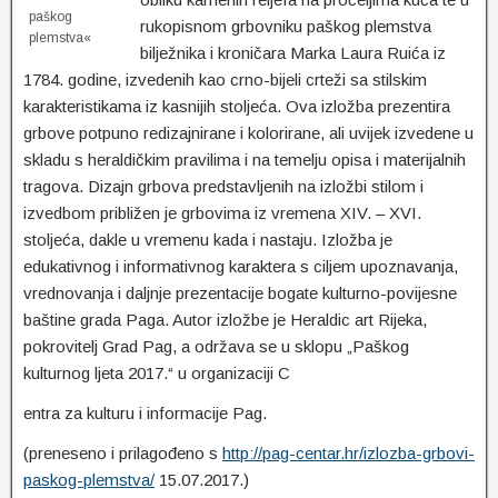
paškog
rukopisnom grbovniku paškog plemstva
plemstva«
bilježnika i kroničara Marka Laura Ruića iz
1784. godine, izvedenih kao crno-bijeli crteži sa stilskim
karakteristikama iz kasnijih stoljeća. Ova izložba prezentira
grbove potpuno redizajnirane i kolorirane, ali uvijek izvedene u
skladu s heraldičkim pravilima i na temelju opisa i materijalnih
tragova. Dizajn grbova predstavljenih na izložbi stilom i
izvedbom približen je grbovima iz vremena XIV. – XVI.
stoljeća, dakle u vremenu kada i nastaju. Izložba je
edukativnog i informativnog karaktera s ciljem upoznavanja,
vrednovanja i daljnje prezentacije bogate kulturno-povijesne
baštine grada Paga. Autor izložbe je Heraldic art Rijeka,
pokrovitelj Grad Pag, a održava se u sklopu „Paškog
kulturnog ljeta 2017.“ u organizaciji C
entra za kulturu i informacije Pag.
(preneseno i prilagođeno s
http://pag-centar.hr/izlozba-grbovi-
paskog-plemstva/
15.07.2017.)