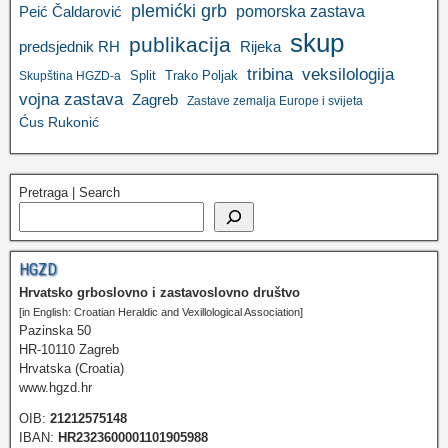
plemićki grb
pomorska zastava
Peić Čaldarović
skup
publikacija
predsjednik RH
Rijeka
tribina
veksilologija
Split
Trako Poljak
Skupština HGZD-a
vojna zastava
Zagreb
Zastave zemalja Europe i svijeta
Ćus Rukonić
Pretraga | Search
HGZD
Hrvatsko grboslovno i zastavoslovno društvo
[in English: Croatian Heraldic and Vexillological Association]
Pazinska 50
HR-10110 Zagreb
Hrvatska (Croatia)
www.hgzd.hr
OIB:
21212575148
IBAN:
HR2323600001101905988