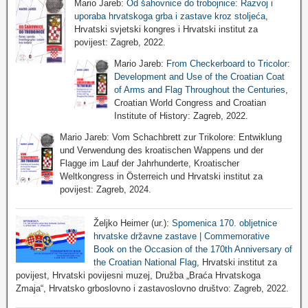
Mario Jareb:
Od šahovnice do trobojnice: Razvoj i
uporaba hrvatskoga grba i zastave kroz stoljeća
,
Hrvatski svjetski kongres i Hrvatski institut za
povijest: Zagreb, 2022.
Mario Jareb:
From Checkerboard to Tricolor:
Development and Use of the Croatian Coat
of Arms and Flag Throughout the Centuries
,
Croatian World Congress and Croatian
Institute of History: Zagreb, 2022.
Mario Jareb: Vom Schachbrett zur Trikolore: Entwiklung
und Verwendung des kroatischen Wappens und der
Flagge im Lauf der Jahrhunderte, Kroatischer
Weltkongress in Österreich und Hrvatski institut za
povijest: Zagreb, 2024.
Željko Heimer (ur.):
Spomenica 170. obljetnice
hrvatske državne zastave | Commemorative
Book on the Occasion of the 170th Anniversary of
the Croatian National Flag
, Hrvatski institut za
povijest, Hrvatski povijesni muzej, Družba „Braća Hrvatskoga
Zmaja“, Hrvatsko grboslovno i zastavoslovno društvo: Zagreb, 2022.