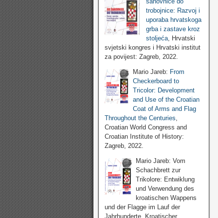
šahovnice do
trobojnice: Razvoj i
uporaba hrvatskoga
grba i zastave kroz
stoljeća
, Hrvatski
svjetski kongres i Hrvatski institut
za povijest: Zagreb, 2022.
Mario Jareb:
From
Checkerboard to
Tricolor: Development
and Use of the Croatian
Coat of Arms and Flag
Throughout the Centuries
,
Croatian World Congress and
Croatian Institute of History:
Zagreb, 2022.
Mario Jareb: Vom
Schachbrett zur
Trikolore: Entwiklung
und Verwendung des
kroatischen Wappens
und der Flagge im Lauf der
Jahrhunderte, Kroatischer