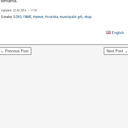
temama.
Updated: 22.03.2016. — 17:41
Oznake:
DZKG
,
FAME
,
Heimer
,
Hrvatska
,
municipalni grb
,
skup
English
← Previous Post
Next Post →