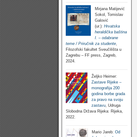
Mirjana Matijević
Sokol, Tomislav
Galović
(ur.):
Hrvatska
heraldička baština
I. – odabrane
teme / Priručnik za studente
,
Filozofski fakultet Sveučilišta u
Zagrebu – FF press, Zagreb,
2024.
Željko Heimer:
Zastave Rijeke –
monografija 200
godina borbe grada
za pravo na svoju
zastavu
, Udruga
Slobodna Država Rijeka: Rijeka,
2022.
Mario Jareb:
Od