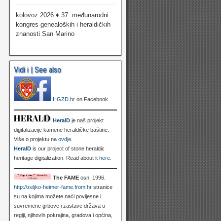
kolovoz 2026 ♦ 37. međunarodni
kongres genealoških i heraldičkih
znanosti San Marino
Vidi i | See also
HGZD.hr
on Facebook
HeralD
je naš projekt
digitalizacije kamene heraldičke baštine.
Više o projektu na
ovdje
.
HeralD
is our project of stone heraldic
heritage digitalization. Read about it
here
.
The FAME
osn. 1996.
http://zeljko-heimer-fame.from.hr
stranice
su na kojima možete naći povijesne i
suvremene grbove i zastave država u
regiji, njihovih pokrajina, gradova i općina,