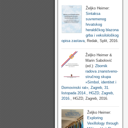
Željko Heimer:
Sintaksa
suvremenog
hrvatskog
heraldičkog blazona
grba i veksilološkog
opisa zastava
, Redak, Split, 2016.
Željko Heimer &
Marin Sabolović
(ed.):
Zbornik
radova znanstveno-
stručnog skupa
»Simbol, identitet i
Domovinski rat«, Zagreb, 31.
listopada 2014., HGZD, Zagreb,
2016.
, HGZD, Zagreb, 2016.
Željko Heimer:
Exploring
Vexillology through