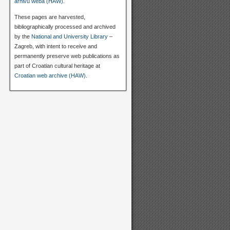
arhivu weba (HAW)
.
These pages are harvested,
bibliographically processed and archived
by the
National and University Library
–
Zagreb, with intent to receive and
permanently preserve web publications as
part of Croatian cultural heritage at
Croatian web archive (HAW)
.