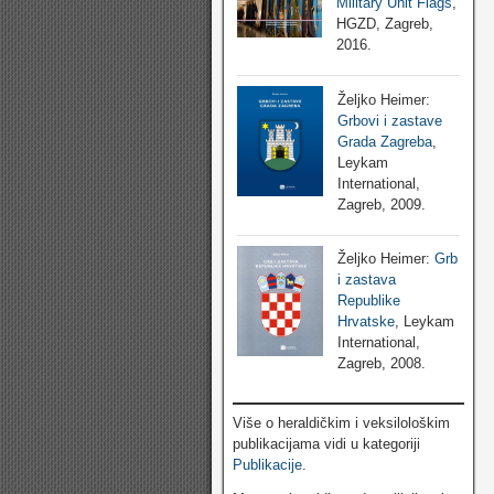
Military Unit Flags
,
HGZD, Zagreb,
2016.
Željko Heimer:
Grbovi i zastave
Grada Zagreba
,
Leykam
International,
Zagreb, 2009.
Željko Heimer:
Grb
i zastava
Republike
Hrvatske
, Leykam
International,
Zagreb, 2008.
Više o heraldičkim i veksilološkim
publikacijama vidi u kategoriji
Publikacije
.