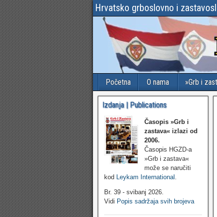
Hrvatsko grboslovno i zastavos
Početna
O nama
»Grb i zas
Izdanja | Publications
Časopis »Grb i
zastava«
izlazi od
2006.
Časopis HGZD-a
»Grb i zastava«
može se naručiti
kod
Leykam International
.
Br. 39 - svibanj 2026.
Vidi
Popis sadržaja svih brojeva