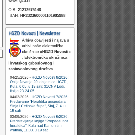
www.hgzd.hr
OIB:
21212575148
IBAN:
HR2323600001101905988
HGZD Novosti | Newsletter
Arhiva obavijesti i najava u
arhivi naše elektroničke
okružnice
»HGZD Novosti«
:
Elektronička okružnica
Hrvatskog grboslovnog i
zastavoslovnog društva
04/25/2026 -
HGZD Novosti 8/2026:
Obilježavanje 20. obljetnice HGZD,
Kula, 6.05. u 19 sati; 31CNV Lodi,
Italija 23-24.05
04/03/2026 -
HGZD Novosti 7/2026:
Predavanje "Heraldika gospodara
Sinja i Cetinske župa", Sinj, 7. 4. u
19 sati
03/09/2026 -
HGZD Novosti 6/2026:
Predstavljanje knjige "Propedeutica
heraldica", Kula nad Kamenitim
vratima, 11.03. u 19 sati