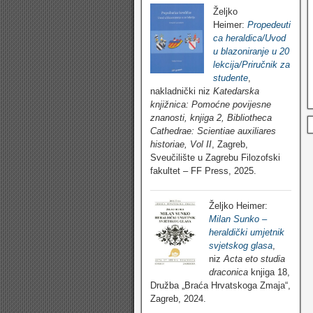
Željko
Heimer:
Propedeuti
ca heraldica/Uvod
u blazoniranje u 20
lekcija/Priručnik za
studente
,
nakladnički niz
Katedarska
knjižnica: Pomoćne povijesne
znanosti, knjiga 2, Bibliotheca
Cathedrae: Scientiae auxiliares
historiae, Vol II
, Zagreb,
Sveučilište u Zagrebu Filozofski
fakultet – FF Press, 2025.
Željko Heimer:
Milan Sunko –
heraldički umjetnik
svjetskog glasa
,
niz
Acta eto studia
draconica
knjiga 18,
Družba „Braća Hrvatskoga Zmaja“,
Zagreb, 2024.