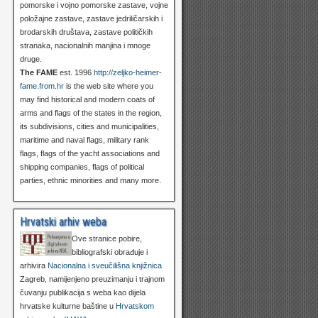
pomorske i vojno pomorske zastave, vojne
položajne zastave, zastave jedriličarskih i
brodarskih društava, zastave političkih
stranaka, nacionalnih manjina i mnoge
druge.
The FAME
est. 1996
http://zeljko-heimer-
fame.from.hr
is the web site where you
may find historical and modern coats of
arms and flags of the states in the region,
its subdivisions, cities and municipalities,
maritime and naval flags, military rank
flags, flags of the yacht associations and
shipping companies, flags of political
parties, ethnic minorities and many more.
Hrvatski arhiv weba
Ove stranice pobire,
bibliografski obrađuje i
arhivira
Nacionalna i sveučilišna knjižnica
Zagreb, namijenjeno preuzimanju i trajnom
čuvanju publikacija s weba kao dijela
hrvatske kulturne baštine u
Hrvatskom