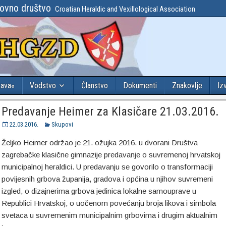
lovno društvo
Croatian Heraldic and Vexillological Association
tava«
Vodstvo
Članstvo
Dokumenti
Znakovlje
Iz
Predavanje Heimer za Klasičare 21.03.2016.
22.03.2016.
Skupovi
Željko Heimer održao je 21. ožujka 2016. u dvorani Društva
zagrebačke klasične gimnazije predavanje o suvremenoj hrvatskoj
municipalnoj heraldici. U predavanju se govorilo o transformaciji
povijesnih grbova županija, gradova i općina u njihov suvremeni
izgled, o dizajnerima grbova jedinica lokalne samouprave u
Republici Hrvatskoj, o uočenom povećanju broja likova i simbola
svetaca u suvremenim municipalnim grbovima i drugim aktualnim