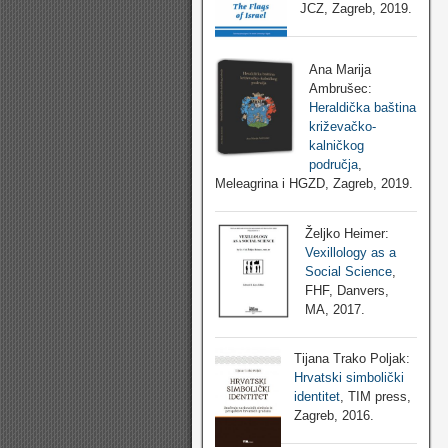
JCZ, Zagreb, 2019.
Ana Marija
Ambrušec:
Heraldička baština
križevačko-
kalničkog
područja
,
Meleagrina i HGZD, Zagreb, 2019.
Željko Heimer:
Vexillology as a
Social Science
,
FHF, Danvers,
MA, 2017.
Tijana Trako Poljak:
Hrvatski simbolički
identitet
, TIM press,
Zagreb, 2016.