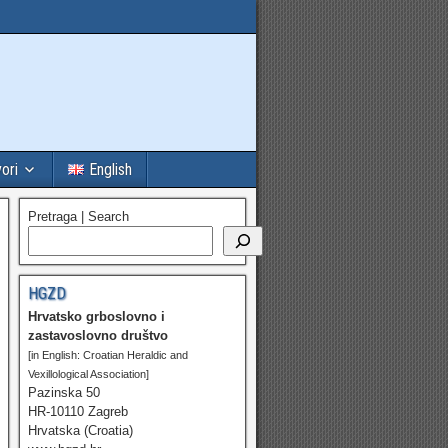
vori
English
Pretraga | Search
HGZD
Hrvatsko grboslovno i
zastavoslovno društvo
[in English: Croatian Heraldic and
Vexillological Association]
Pazinska 50
HR-10110 Zagreb
Hrvatska (Croatia)