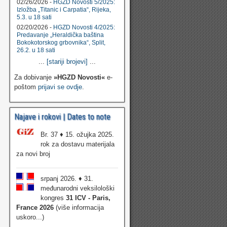
02/26/2026 -
HGZD Novosti 5/2025:
Izložba „Titanic i Carpatia“, Rijeka,
5.3. u 18 sati
02/20/2026 -
HGZD Novosti 4/2025:
Predavanje „Heraldička baština
Bokokotorskog grbovnika“, Split,
26.2. u 18 sati
...
[stariji brojevi]
...
Za dobivanje
»HGZD Novosti«
e-
poštom
prijavi se ovdje
.
Najave i rokovi | Dates to note
Br. 37 ♦ 15. ožujka 2025.
rok za dostavu materijala
za novi broj
srpanj 2026. ♦ 31.
međunarodni veksilološki
kongres
31 ICV - Paris,
France 2026
(više informacija
uskoro...)