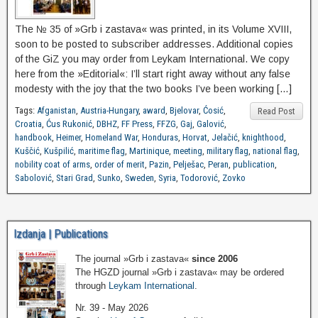
The № 35 of »Grb i zastava« was printed, in its Volume XVIII,
soon to be posted to subscriber addresses. Additional copies
of the GiZ you may order from Leykam International. We copy
here from the »Editorial«: I’ll start right away without any false
modesty with the joy that the two books I’ve been working […]
Tags:
Afganistan
,
Austria-Hungary
,
award
,
Bjelovar
,
Ćosić
,
Read Post
Croatia
,
Ćus Rukonić
,
DBHZ
,
FF Press
,
FFZG
,
Gaj
,
Galović
,
handbook
,
Heimer
,
Homeland War
,
Honduras
,
Horvat
,
Jelačić
,
knighthood
,
Kuščić
,
Kušpilić
,
maritime flag
,
Martinique
,
meeting
,
military flag
,
national flag
,
nobility coat of arms
,
order of merit
,
Pazin
,
Pelješac
,
Peran
,
publication
,
Sabolović
,
Stari Grad
,
Sunko
,
Sweden
,
Syria
,
Todorović
,
Zovko
Izdanja | Publications
The journal »Grb i zastava«
since 2006
The HGZD journal »Grb i zastava« may be ordered
through
Leykam International
.
Nr. 39 - May 2026