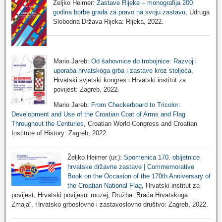
Željko Heimer:
Zastave Rijeke – monografija 200
godina borbe grada za pravo na svoju zastavu
, Udruga
Slobodna Država Rijeka: Rijeka, 2022.
Mario Jareb:
Od šahovnice do trobojnice: Razvoj i
uporaba hrvatskoga grba i zastave kroz stoljeća
,
Hrvatski svjetski kongres i Hrvatski institut za
povijest: Zagreb, 2022.
Mario Jareb:
From Checkerboard to Tricolor:
Development and Use of the Croatian Coat of Arms and Flag
Throughout the Centuries
, Croatian World Congress and Croatian
Institute of History: Zagreb, 2022.
Željko Heimer (ur.):
Spomenica 170. obljetnice
hrvatske državne zastave | Commemorative
Book on the Occasion of the 170th Anniversary of
the Croatian National Flag
, Hrvatski institut za
povijest, Hrvatski povijesni muzej, Družba „Braća Hrvatskoga
Zmaja“, Hrvatsko grboslovno i zastavoslovno društvo: Zagreb, 2022.