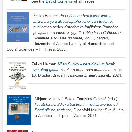
See the
List of Contents
of all issues
Željko Heimer:
Propedeutica heraldica/Uvod u
blazoniranje u 20 lekcija/Priručnik za studente
,
publication series
Katedarska knjižnica: Pomoćne
povijesne znanosti, knjiga 2, Bibliotheca Cathedrae:
Scientiae auxiliares historiae, Vol II
, Zagreb,
University of Zagreb Facutly of Humanities and
Social Sciences – FF Press, 2025.
Željko Heimer:
Milan Sunko – heraldički umjetnik
svjetskog glasa
, niz
Acta eto studia draconica
knjiga
18, Družba „Braća Hrvatskoga Zmaja“, Zagreb, 2024.
Mirjana Matijević Sokol, Tomislav Galović (eds.):
Hrvatska heraldička baština I. – odabrane teme /
Priručnik za studente
, Filozofski fakultet Sveučilišta
u Zagrebu – FF press, Zagreb, 2024.