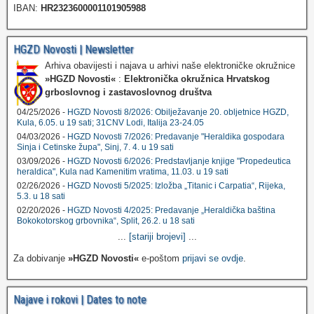
IBAN:
HR2323600001101905988
HGZD Novosti | Newsletter
Arhiva obavijesti i najava u arhivi naše elektroničke okružnice
»HGZD Novosti«
:
Elektronička okružnica Hrvatskog
grboslovnog i zastavoslovnog društva
04/25/2026 -
HGZD Novosti 8/2026: Obilježavanje 20. obljetnice HGZD,
Kula, 6.05. u 19 sati; 31CNV Lodi, Italija 23-24.05
04/03/2026 -
HGZD Novosti 7/2026: Predavanje "Heraldika gospodara
Sinja i Cetinske župa", Sinj, 7. 4. u 19 sati
03/09/2026 -
HGZD Novosti 6/2026: Predstavljanje knjige "Propedeutica
heraldica", Kula nad Kamenitim vratima, 11.03. u 19 sati
02/26/2026 -
HGZD Novosti 5/2025: Izložba „Titanic i Carpatia“, Rijeka,
5.3. u 18 sati
02/20/2026 -
HGZD Novosti 4/2025: Predavanje „Heraldička baština
Bokokotorskog grbovnika“, Split, 26.2. u 18 sati
...
[stariji brojevi]
...
Za dobivanje
»HGZD Novosti«
e-poštom
prijavi se ovdje
.
Najave i rokovi | Dates to note