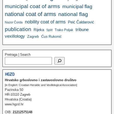
municipal coat of arms
municipal flag
national coat of arms
national flag
nobility coat of arms
Peić Čaldarović
Nazor Čorda
publication
tribune
Rijeka
Trako Poljak
Split
vexillology
Zagreb
Ćus Rukonić
Pretraga | Search
HGZD
Hrvatsko grboslovno i zastavoslovno društvo
[in English: Croatian Heraldic and Vexillological Association]
Pazinska 50
HR-10110 Zagreb
Hrvatska (Croatia)
www.hgzd.hr
OIB:
21212575148