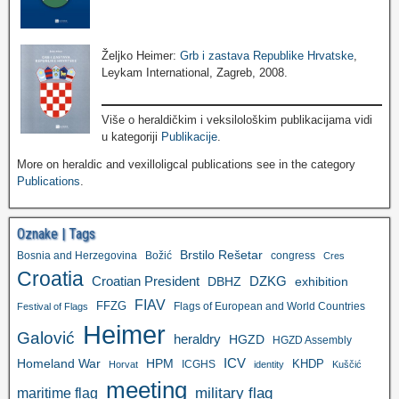
Željko Heimer:
Grb i zastava Republike Hrvatske
,
Leykam International, Zagreb, 2008.
Više o heraldičkim i veksilološkim publikacijama vidi
u kategoriji
Publikacije
.
More on heraldic and vexilloligcal publications see in the category
Publications
.
Oznake | Tags
Brstilo Rešetar
Bosnia and Herzegovina
Božić
congress
Cres
Croatia
Croatian President
DZKG
exhibition
DBHZ
FIAV
FFZG
Flags of European and World Countries
Festival of Flags
Heimer
Galović
heraldry
HGZD
HGZD Assembly
ICV
Homeland War
HPM
KHDP
ICGHS
Horvat
identity
Kuščić
meeting
military flag
maritime flag