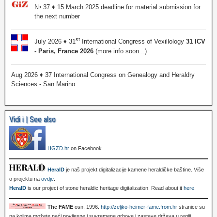
№ 37 ♦ 15 March 2025 deadline for material submission for
the next number
st
July 2026 ♦ 31
International Congress of Vexillology
31 ICV
- Paris, France 2026
(more info soon...)
Aug 2026 ♦ 37 International Congress on Genealogy and Heraldry
Sciences - San Marino
Vidi i | See also
HGZD.hr
on Facebook
HeralD
je naš projekt digitalizacije kamene heraldičke baštine. Više
o projektu na
ovdje
.
HeralD
is our project of stone heraldic heritage digitalization. Read about it
here
.
The FAME
osn. 1996.
http://zeljko-heimer-fame.from.hr
stranice su
na kojima možete naći povijesne i suvremene grbove i zastave država u regiji,