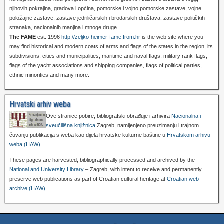
njihovih pokrajina, gradova i općina, pomorske i vojno pomorske zastave, vojne
položajne zastave, zastave jedriličarskih i brodarskih društava, zastave političkih
stranaka, nacionalnih manjina i mnoge druge.
The FAME
est. 1996
http://zeljko-heimer-fame.from.hr
is the web site where you
may find historical and modern coats of arms and flags of the states in the region, its
subdivisions, cities and municipalities, maritime and naval flags, military rank flags,
flags of the yacht associations and shipping companies, flags of political parties,
ethnic minorities and many more.
Hrvatski arhiv weba
Ove stranice pobire, bibliografski obrađuje i arhivira
Nacionalna i
sveučilišna knjižnica
Zagreb, namijenjeno preuzimanju i trajnom
čuvanju publikacija s weba kao dijela hrvatske kulturne baštine u
Hrvatskom arhivu
weba (HAW)
.
These pages are harvested, bibliographically processed and archived by the
National and University Library
– Zagreb, with intent to receive and permanently
preserve web publications as part of Croatian cultural heritage at
Croatian web
archive (HAW)
.