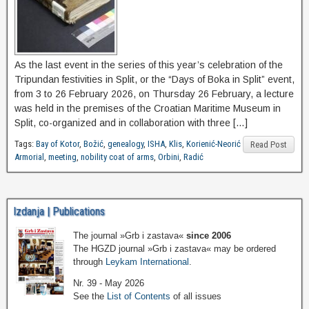
As the last event in the series of this year’s celebration of the
Tripundan festivities in Split, or the “Days of Boka in Split” event,
from 3 to 26 February 2026, on Thursday 26 February, a lecture
was held in the premises of the Croatian Maritime Museum in
Split, co-organized and in collaboration with three […]
Tags:
Bay of Kotor
,
Božić
,
genealogy
,
ISHA
,
Klis
,
Korienić-Neorić
Read Post
Armorial
,
meeting
,
nobility coat of arms
,
Orbini
,
Radić
Izdanja | Publications
The journal »Grb i zastava«
since 2006
The HGZD journal »Grb i zastava« may be ordered
through
Leykam International
.
Nr. 39 - May 2026
See the
List of Contents
of all issues