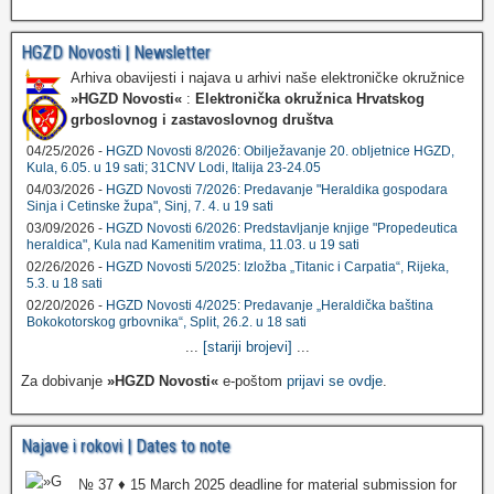
HGZD Novosti | Newsletter
Arhiva obavijesti i najava u arhivi naše elektroničke okružnice
»HGZD Novosti«
:
Elektronička okružnica Hrvatskog
grboslovnog i zastavoslovnog društva
04/25/2026 -
HGZD Novosti 8/2026: Obilježavanje 20. obljetnice HGZD,
Kula, 6.05. u 19 sati; 31CNV Lodi, Italija 23-24.05
04/03/2026 -
HGZD Novosti 7/2026: Predavanje "Heraldika gospodara
Sinja i Cetinske župa", Sinj, 7. 4. u 19 sati
03/09/2026 -
HGZD Novosti 6/2026: Predstavljanje knjige "Propedeutica
heraldica", Kula nad Kamenitim vratima, 11.03. u 19 sati
02/26/2026 -
HGZD Novosti 5/2025: Izložba „Titanic i Carpatia“, Rijeka,
5.3. u 18 sati
02/20/2026 -
HGZD Novosti 4/2025: Predavanje „Heraldička baština
Bokokotorskog grbovnika“, Split, 26.2. u 18 sati
...
[stariji brojevi]
...
Za dobivanje
»HGZD Novosti«
e-poštom
prijavi se ovdje
.
Najave i rokovi | Dates to note
№ 37 ♦ 15 March 2025 deadline for material submission for