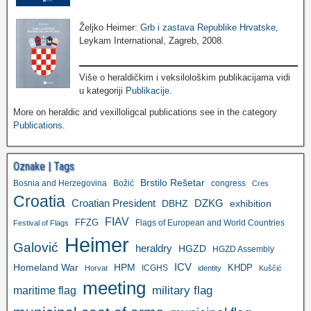
Željko Heimer:
Grb i zastava Republike Hrvatske
,
Leykam International, Zagreb, 2008.
Više o heraldičkim i veksilološkim publikacijama vidi
u kategoriji
Publikacije
.
More on heraldic and vexilloligcal publications see in the category
Publications
.
Oznake | Tags
Brstilo Rešetar
Bosnia and Herzegovina
Božić
congress
Cres
Croatia
Croatian President
DZKG
exhibition
DBHZ
FIAV
FFZG
Flags of European and World Countries
Festival of Flags
Heimer
Galović
heraldry
HGZD
HGZD Assembly
ICV
Homeland War
HPM
KHDP
ICGHS
Horvat
identity
Kuščić
meeting
military flag
maritime flag