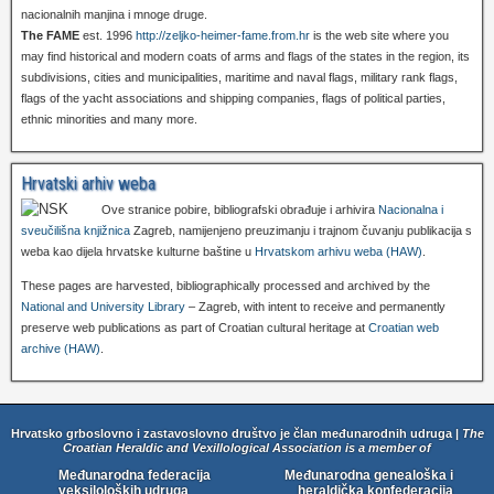
nacionalnih manjina i mnoge druge.
The FAME
est. 1996
http://zeljko-heimer-fame.from.hr
is the web site where you
may find historical and modern coats of arms and flags of the states in the region, its
subdivisions, cities and municipalities, maritime and naval flags, military rank flags,
flags of the yacht associations and shipping companies, flags of political parties,
ethnic minorities and many more.
Hrvatski arhiv weba
Ove stranice pobire, bibliografski obrađuje i arhivira
Nacionalna i
sveučilišna knjižnica
Zagreb, namijenjeno preuzimanju i trajnom čuvanju publikacija s
weba kao dijela hrvatske kulturne baštine u
Hrvatskom arhivu weba (HAW)
.
These pages are harvested, bibliographically processed and archived by the
National and University Library
– Zagreb, with intent to receive and permanently
preserve web publications as part of Croatian cultural heritage at
Croatian web
archive (HAW)
.
Hrvatsko grboslovno i zastavoslovno društvo je član međunarodnih udruga |
The
Croatian Heraldic and Vexillological Association is a member of
Međunarodna federacija
Međunarodna genealoška i
veksiloloških udruga
heraldička konfederacija