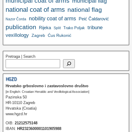
municipal coat of arms
municipal flag
national coat of arms
national flag
nobility coat of arms
Peić Čaldarović
Nazor Čorda
publication
tribune
Rijeka
Trako Poljak
Split
vexillology
Zagreb
Ćus Rukonić
Pretraga | Search
HGZD
Hrvatsko grboslovno i zastavoslovno društvo
[in English: Croatian Heraldic and Vexillological Association]
Pazinska 50
HR-10110 Zagreb
Hrvatska (Croatia)
www.hgzd.hr
OIB:
21212575148
IBAN:
HR2323600001101905988