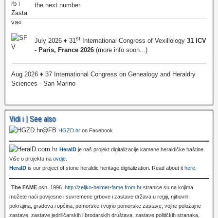
the next number
st
July 2026 ♦ 31
International Congress of Vexillology
31 ICV
- Paris, France 2026
(more info soon...)
Aug 2026 ♦ 37 International Congress on Genealogy and Heraldry
Sciences - San Marino
Vidi i | See also
HGZD.hr
on Facebook
HeralD
je naš projekt digitalizacije kamene heraldičke baštine.
Više o projektu na
ovdje
.
HeralD
is our project of stone heraldic heritage digitalization. Read about it
here
.
The FAME
osn. 1996.
http://zeljko-heimer-fame.from.hr
stranice su na kojima
možete naći povijesne i suvremene grbove i zastave država u regiji, njihovih
pokrajina, gradova i općina, pomorske i vojno pomorske zastave, vojne položajne
zastave, zastave jedriličarskih i brodarskih društava, zastave političkih stranaka,