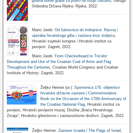
godina borbe grada za pravo na svoju zastavu
, Udruga
Slobodna Država Rijeka: Rijeka, 2022.
Mario Jareb:
Od šahovnice do trobojnice: Razvoj i
uporaba hrvatskoga grba i zastave kroz stoljeća
,
Hrvatski svjetski kongres i Hrvatski institut za
povijest: Zagreb, 2022.
Mario Jareb:
From Checkerboard to Tricolor:
Development and Use of the Croatian Coat of Arms and Flag
Throughout the Centuries
, Croatian World Congress and Croatian
Institute of History: Zagreb, 2022.
Željko Heimer (ur.):
Spomenica 170. obljetnice
hrvatske državne zastave | Commemorative
Book on the Occasion of the 170th Anniversary of
the Croatian National Flag
, Hrvatski institut za
povijest, Hrvatski povijesni muzej, Družba „Braća Hrvatskoga
Zmaja“, Hrvatsko grboslovno i zastavoslovno društvo: Zagreb, 2022.
Željko Heimer:
Zastave Izraela / The Flags of Israel
,