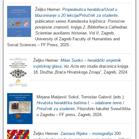
Željko Heimer:
Propedeutica heraldica/Uvod u
blazoniranje u 20 lekcija/Priručnik za studente
,
publication series
Katedarska knjižnica: Pomoćne
povijesne znanosti, knjiga 2, Bibliotheca Cathedrae:
Scientiae auxiliares historiae, Vol II
, Zagreb,
University of Zagreb Facutly of Humanities and
Social Sciences – FF Press, 2025.
Željko Heimer:
Milan Sunko – heraldički umjetnik
svjetskog glasa
, niz
Acta eto studia draconica
knjiga
18, Družba „Braća Hrvatskoga Zmaja“, Zagreb, 2024.
Mirjana Matijević Sokol, Tomislav Galović (eds.):
Hrvatska heraldička baština I. – odabrane teme /
Priručnik za studente
, Filozofski fakultet Sveučilišta
u Zagrebu – FF press, Zagreb, 2024.
Željko Heimer:
Zastave Rijeke – monografija 200