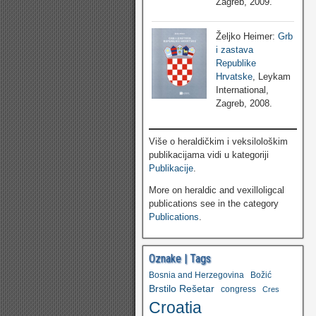
Zagreb, 2009.
Željko Heimer:
Grb
i zastava
Republike
Hrvatske
, Leykam
International,
Zagreb, 2008.
Više o heraldičkim i veksilološkim
publikacijama vidi u kategoriji
Publikacije
.
More on heraldic and vexilloligcal
publications see in the category
Publications
.
Oznake | Tags
Bosnia and Herzegovina
Božić
Brstilo Rešetar
congress
Cres
Croatia