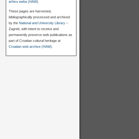
arhivu weba (HAW)
.
These pages are harvested,
bibliographically processed and archived
by the
National and University Library
–
Zagreb, with intent to receive and
permanently preserve web publications as
part of Croatian cultural heritage at
Croatian web archive (HAW)
.