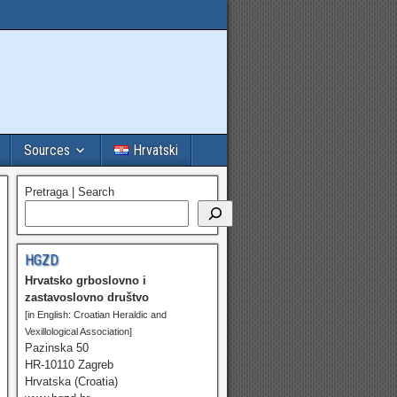
Sources
Hrvatski
Pretraga | Search
HGZD
Hrvatsko grboslovno i
zastavoslovno društvo
[in English: Croatian Heraldic and
Vexillological Association]
Pazinska 50
HR-10110 Zagreb
Hrvatska (Croatia)