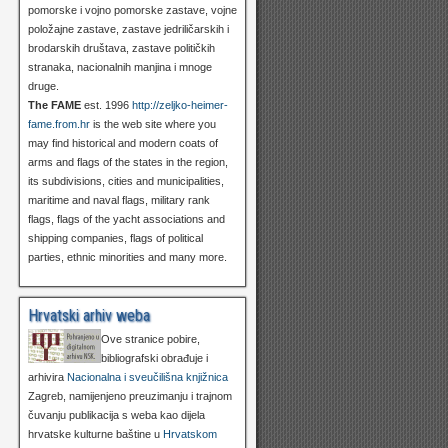
pomorske i vojno pomorske zastave, vojne
položajne zastave, zastave jedriličarskih i
brodarskih društava, zastave političkih
stranaka, nacionalnih manjina i mnoge
druge.
The FAME
est. 1996
http://zeljko-heimer-
fame.from.hr
is the web site where you
may find historical and modern coats of
arms and flags of the states in the region,
its subdivisions, cities and municipalities,
maritime and naval flags, military rank
flags, flags of the yacht associations and
shipping companies, flags of political
parties, ethnic minorities and many more.
Hrvatski arhiv weba
Ove stranice pobire,
bibliografski obrađuje i
arhivira
Nacionalna i sveučilišna knjižnica
Zagreb, namijenjeno preuzimanju i trajnom
čuvanju publikacija s weba kao dijela
hrvatske kulturne baštine u
Hrvatskom