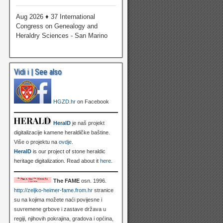
Aug 2026 ♦ 37 International
Congress on Genealogy and
Heraldry Sciences - San Marino
Vidi i | See also
HGZD.hr
on Facebook
HeralD
je naš projekt
digitalizacije kamene heraldičke baštine.
Više o projektu na
ovdje
.
HeralD
is our project of stone heraldic
heritage digitalization. Read about it
here
.
The FAME
osn. 1996.
http://zeljko-heimer-fame.from.hr
stranice
su na kojima možete naći povijesne i
suvremene grbove i zastave država u
regiji, njihovih pokrajina, gradova i općina,