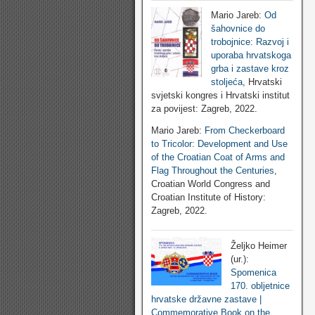
Mario Jareb:
Od
šahovnice do
trobojnice: Razvoj i
uporaba hrvatskoga
grba i zastave kroz
stoljeća
, Hrvatski
svjetski kongres i Hrvatski institut
za povijest: Zagreb, 2022.
Mario Jareb:
From Checkerboard
to Tricolor: Development and Use
of the Croatian Coat of Arms and
Flag Throughout the Centuries
,
Croatian World Congress and
Croatian Institute of History:
Zagreb, 2022.
Željko Heimer
(ur.):
Spomenica
170. obljetnice
hrvatske državne zastave |
Commemorative Book on the