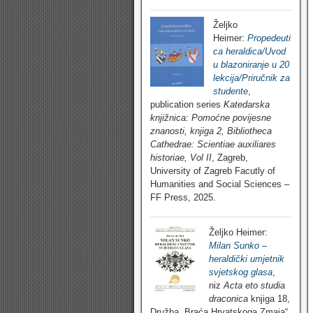
Željko
Heimer:
Propedeuti
ca heraldica/Uvod
u blazoniranje u 20
lekcija/Priručnik za
studente
,
publication series
Katedarska
knjižnica: Pomoćne povijesne
znanosti, knjiga 2, Bibliotheca
Cathedrae: Scientiae auxiliares
historiae, Vol II
, Zagreb,
University of Zagreb Facutly of
Humanities and Social Sciences –
FF Press, 2025.
Željko Heimer:
Milan Sunko –
heraldički umjetnik
svjetskog glasa
,
niz
Acta eto studia
draconica
knjiga 18,
Družba „Braća Hrvatskoga Zmaja“,