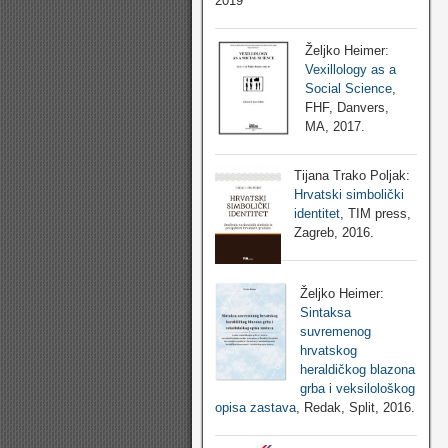
2019
Željko Heimer:
Vexillology as a
Social Science
,
FHF, Danvers,
MA, 2017.
Tijana Trako Poljak:
Hrvatski simbolički
identitet
, TIM press,
Zagreb, 2016.
Željko Heimer:
Sintaksa
suvremenog
hrvatskog
heraldičkog blazona
grba i veksilološkog
opisa zastava
, Redak, Split, 2016.