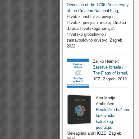
Occasion of the 170th Anniversary
of the Croatian National Flag
,
Hrvatski institut za povijest,
Hrvatski povijesni muzej, Družba
„Braća Hrvatskoga Zmaja“,
Hrvatsko grboslovno i
zastavoslovno društvo: Zagreb,
2022.
Željko Heimer:
Zastave Izraela /
The Flags of Israel
,
JCZ, Zagreb, 2019
Ana Marija
Ambrušec:
Heraldička baština
križevačko-
kalničkog
područja
,
Meleagrina and HGZD, Zagreb,