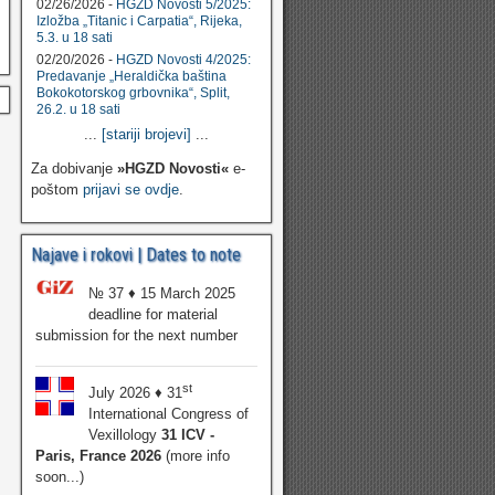
02/26/2026 -
HGZD Novosti 5/2025:
Izložba „Titanic i Carpatia“, Rijeka,
5.3. u 18 sati
02/20/2026 -
HGZD Novosti 4/2025:
Predavanje „Heraldička baština
Bokokotorskog grbovnika“, Split,
26.2. u 18 sati
...
[stariji brojevi]
...
Za dobivanje
»HGZD Novosti«
e-
poštom
prijavi se ovdje
.
Najave i rokovi | Dates to note
№ 37 ♦ 15 March 2025
deadline for material
submission for the next number
st
July 2026 ♦ 31
International Congress of
Vexillology
31 ICV -
Paris, France 2026
(more info
soon...)