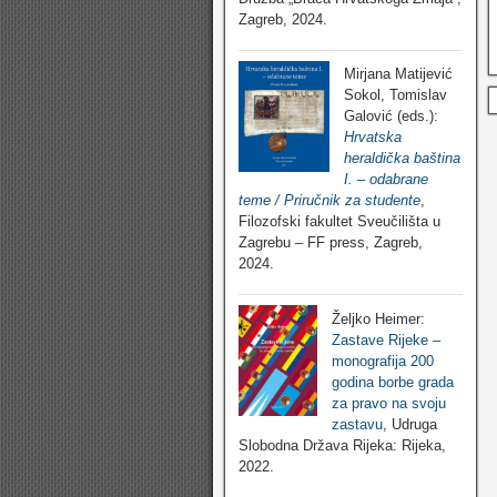
Zagreb, 2024.
Mirjana Matijević
Sokol, Tomislav
Galović (eds.):
Hrvatska
heraldička baština
I. – odabrane
teme / Priručnik za studente
,
Filozofski fakultet Sveučilišta u
Zagrebu – FF press, Zagreb,
2024.
Željko Heimer:
Zastave Rijeke –
monografija 200
godina borbe grada
za pravo na svoju
zastavu
, Udruga
Slobodna Država Rijeka: Rijeka,
2022.