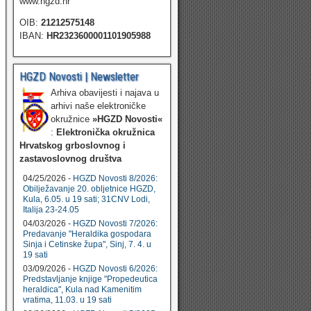
www.hgzd.hr
OIB:
21212575148
IBAN:
HR2323600001101905988
HGZD Novosti | Newsletter
Arhiva obavijesti i najava u
arhivi naše elektroničke
okružnice
»HGZD Novosti«
:
Elektronička okružnica
Hrvatskog grboslovnog i
zastavoslovnog društva
04/25/2026 -
HGZD Novosti 8/2026:
Obilježavanje 20. obljetnice HGZD,
Kula, 6.05. u 19 sati; 31CNV Lodi,
Italija 23-24.05
04/03/2026 -
HGZD Novosti 7/2026:
Predavanje "Heraldika gospodara
Sinja i Cetinske župa", Sinj, 7. 4. u
19 sati
03/09/2026 -
HGZD Novosti 6/2026:
Predstavljanje knjige "Propedeutica
heraldica", Kula nad Kamenitim
vratima, 11.03. u 19 sati