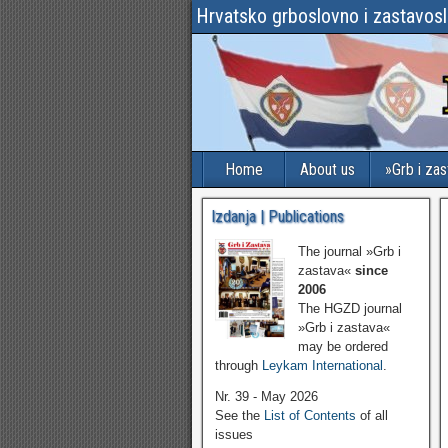
Hrvatsko grboslovno i zastavos
Home
About us
»Grb i za
Izdanja | Publications
The journal »Grb i
zastava«
since
2006
The HGZD journal
»Grb i zastava«
may be ordered
through
Leykam International
.
Nr. 39 - May 2026
See the
List of Contents
of all
issues