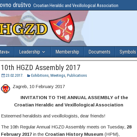
lovno društvo
Croatian Heraldic and Vexillological Association
stava«
Leadership
Membership
Documents
Symbols
10th HGZD Assembly 2017
23.02.2017.
Exhibitions
,
Meetings
,
Publications
Zagreb, 10 February 2017
INVITATION TO THE ANNUAL ASSEMBLY of the
Croatian Heraldic and Vexillological Association
Esteemed heraldists and vexillologists, dear friends!
The 10th Regular Annual HGZD Assembly meets on Tuesday,
28
February 2017
in the
Croatian History Museum
(HPM),