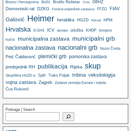
Brstilo Rešetar
DBHZ
Bosna i Hercegovina
Božić
Cres
FIAV
DZKG
Domovinski rat
FFZG
Festival umjetničkih zastavica
Heimer
Galović
heraldika
HGZD
HPM
Horvat
Hrvatska
ICV
izložba
KHDP
ICGHS
kongres
identitet
municipalni grb
municipalna zastava
Kuščić
nacionalni grb
nacionalna zastava
Nazor Čorda
plemićki grb
pomorska zastava
Peić Čaldarović
skup
publikacija
predsjednik RH
Rijeka
tribina
veksilologija
Split
Trako Poljak
Skupština HGZD-a
vojna zastava
Zagreb
Zastave zemalja Europe i svijeta
Ćus Rukonić
Pretraga | Search