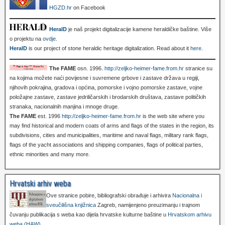
HGZD.hr
on Facebook
HeralD
je naš projekt digitalizacije kamene heraldičke baštine. Više
o projektu na
ovdje
.
HeralD
is our project of stone heraldic heritage digitalization. Read about it
here
.
The FAME
osn. 1996.
http://zeljko-heimer-fame.from.hr
stranice su
na kojima možete naći povijesne i suvremene grbove i zastave država u regiji,
njihovih pokrajina, gradova i općina, pomorske i vojno pomorske zastave, vojne
položajne zastave, zastave jedriličarskih i brodarskih društava, zastave političkih
stranaka, nacionalnih manjina i mnoge druge.
The FAME
est. 1996
http://zeljko-heimer-fame.from.hr
is the web site where you
may find historical and modern coats of arms and flags of the states in the region, its
subdivisions, cities and municipalities, maritime and naval flags, military rank flags,
flags of the yacht associations and shipping companies, flags of political parties,
ethnic minorities and many more.
Hrvatski arhiv weba
Ove stranice pobire, bibliografski obrađuje i arhivira
Nacionalna i
sveučilišna knjižnica
Zagreb, namijenjeno preuzimanju i trajnom
čuvanju publikacija s weba kao dijela hrvatske kulturne baštine u
Hrvatskom arhivu
weba (HAW)
.