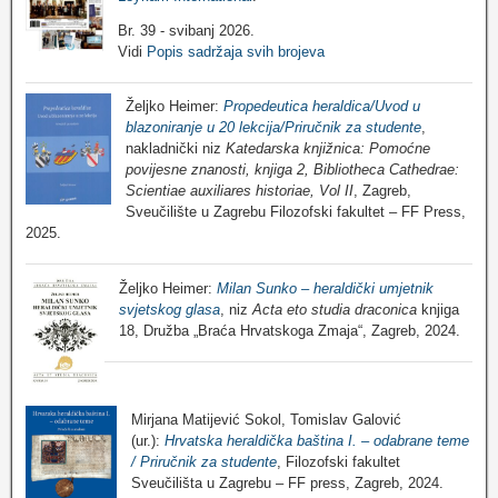
Br. 39 - svibanj 2026.
Vidi
Popis sadržaja svih brojeva
Željko Heimer:
Propedeutica heraldica/Uvod u
blazoniranje u 20 lekcija/Priručnik za studente
,
nakladnički niz
Katedarska knjižnica: Pomoćne
povijesne znanosti, knjiga 2, Bibliotheca Cathedrae:
Scientiae auxiliares historiae, Vol II
, Zagreb,
Sveučilište u Zagrebu Filozofski fakultet – FF Press,
2025.
Željko Heimer:
Milan Sunko – heraldički umjetnik
svjetskog glasa
, niz
Acta eto studia draconica
knjiga
18, Družba „Braća Hrvatskoga Zmaja“, Zagreb, 2024.
Mirjana Matijević Sokol, Tomislav Galović
(ur.):
Hrvatska heraldička baština I. – odabrane teme
/ Priručnik za studente
, Filozofski fakultet
Sveučilišta u Zagrebu – FF press, Zagreb, 2024.