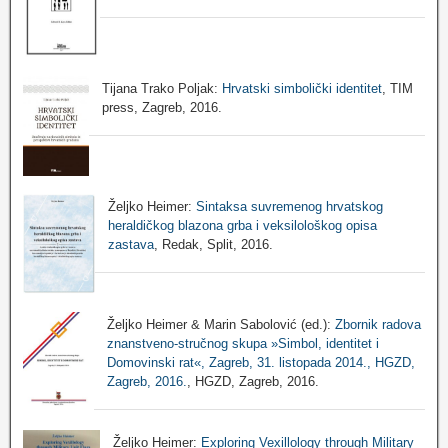
Tijana Trako Poljak:
Hrvatski simbolički identitet
, TIM
press, Zagreb, 2016.
Željko Heimer:
Sintaksa suvremenog hrvatskog
heraldičkog blazona grba i veksilološkog opisa
zastava
, Redak, Split, 2016.
Željko Heimer & Marin Sabolović (ed.):
Zbornik radova
znanstveno-stručnog skupa »Simbol, identitet i
Domovinski rat«, Zagreb, 31. listopada 2014., HGZD,
Zagreb, 2016.
, HGZD, Zagreb, 2016.
Željko Heimer:
Exploring Vexillology through Military