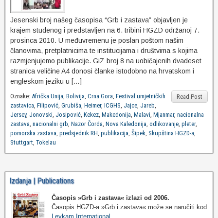
Jesenski broj našeg časopisa “Grb i zastava” objavljen je
krajem studenog i predstavljen na 6. tribini HGZD održanoj 7.
prosinca 2010. U međuvremenu je poslan poštom našim
članovima, pretplatnicima te institucijama i društvima s kojima
razmjenjujemo publikacije. GiZ broj 8 na uobičajenih dvadeset
stranica veličine A4 donosi članke istodobno na hrvatskom i
engleskom jeziku u […]
Oznake:
Afrička Unija
,
Bolivija
,
Crna Gora
,
Festival umjetničkih
Read Post
zastavica
,
Filipović
,
Grubiša
,
Heimer
,
ICGHS
,
Jajce
,
Jareb
,
Jersey
,
Jonovski
,
Josipović
,
Kekez
,
Makedonija
,
Malavi
,
Mjanmar
,
nacionalna
zastava
,
nacionalni grb
,
Nazor Čorda
,
Nova Kaledonija
,
odlikovanje
,
pleter
,
pomorska zastava
,
predsjednik RH
,
publikacija
,
Šipek
,
Skupština HGZD-a
,
Stuttgart
,
Tokelau
Izdanja | Publications
Časopis »Grb i zastava«
izlazi od 2006.
Časopis HGZD-a »Grb i zastava« može se naručiti kod
Leykam International
.