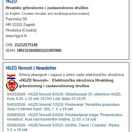
HGZD
Hrvatsko grboslovno i zastavoslovno društvo
[in English: Croatian Heraldic and Vexillological Association]
Pazinska 50
HR-10110 Zagreb
Hrvatska (Croatia)
www.hgzd.hr
OIB:
21212575148
IBAN:
HR2323600001101905988
HGZD Novosti | Newsletter
Arhiva obavijesti i najava u arhivi naše elektroničke okružnice
»HGZD Novosti«
:
Elektronička okružnica Hrvatskog
grboslovnog i zastavoslovnog društva
04/25/2026 -
HGZD Novosti 8/2026: Obilježavanje 20. obljetnice HGZD,
Kula, 6.05. u 19 sati; 31CNV Lodi, Italija 23-24.05
04/03/2026 -
HGZD Novosti 7/2026: Predavanje "Heraldika gospodara
Sinja i Cetinske župa", Sinj, 7. 4. u 19 sati
03/09/2026 -
HGZD Novosti 6/2026: Predstavljanje knjige "Propedeutica
heraldica", Kula nad Kamenitim vratima, 11.03. u 19 sati
02/26/2026 -
HGZD Novosti 5/2025: Izložba „Titanic i Carpatia“, Rijeka,
5.3. u 18 sati