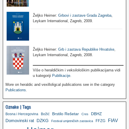
Željko Heimer:
Grbovi i zastave Grada Zagreba
,
Leykam International, Zagreb, 2009.
Željko Heimer:
Grb i zastava Republike Hrvatske
,
Leykam International, Zagreb, 2008.
Više o heraldičkim i veksilološkim publikacijama vidi
u kategoriji
Publikacije
.
More on heraldic and vexilloligcal publications see in the category
Publications
.
Oznake | Tags
Brstilo Rešetar
DBHZ
Bosna i Hercegovina
Božić
Cres
FIAV
DZKG
Domovinski rat
FFZG
Festival umjetničkih zastavica