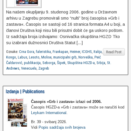
Na našem okupljanju 9. studenog 2006. godine u Državnom
arhivu u Zagrebu promovirali smo “nulti” broj časopisa »Grb i
zastava«. Časopis se sastoji od 16 stranica formata A4 u boji, a
članovi Društva koji nisu bili prisutni dobit će ga uskoro poštom.
Iz sadržaja broja izdvajamo: Osnivačka skupština HGZD Tko
su izabrani dužnosnici Društva Statut […]
Oznake:
Crna Gora
,
faleristika
,
Frankapan
,
Heimer
,
ICGHS
,
Italija
,
Read Post
Kongo
,
Labus
,
Lesoto
,
Molise
,
municipalni grb
,
Norveška
,
Peić
Čaldarović
,
publikacija
,
Seborga
,
Šipek
,
Skupština HGZD-a
,
Srbija
,
St.
Andrews
,
Venecuela
,
Zagreb
Izdanja | Publications
Časopis »Grb i zastava«
izlazi od 2006.
Časopis HGZD-a »Grb i zastava« može se naručiti kod
Leykam International
.
Br. 39 - svibanj 2026.
Vidi
Popis sadržaja svih brojeva