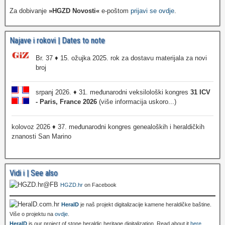
Za dobivanje
»HGZD Novosti«
e-poštom
prijavi se ovdje
.
Najave i rokovi | Dates to note
Br. 37 ♦ 15. ožujka 2025. rok za dostavu materijala za novi
broj
srpanj 2026. ♦ 31. međunarodni veksilološki kongres
31 ICV
- Paris, France 2026
(više informacija uskoro...)
kolovoz 2026 ♦ 37. međunarodni kongres genealoških i heraldičkih
znanosti San Marino
Vidi i | See also
HGZD.hr
on Facebook
HeralD
je naš projekt digitalizacije kamene heraldičke baštine.
Više o projektu na
ovdje
.
HeralD
is our project of stone heraldic heritage digitalization. Read about it
here
.