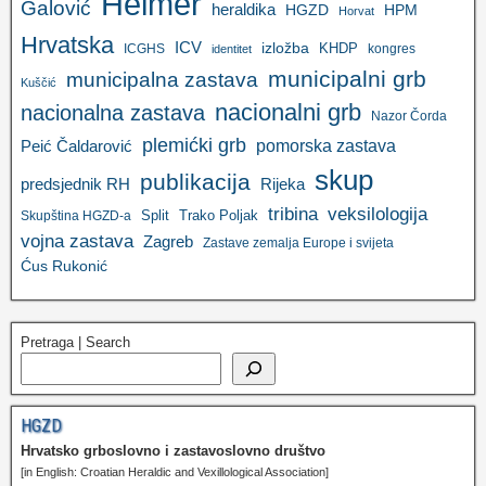
Heimer
Galović
heraldika
HGZD
HPM
Horvat
Hrvatska
ICV
izložba
KHDP
ICGHS
kongres
identitet
municipalni grb
municipalna zastava
Kuščić
nacionalni grb
nacionalna zastava
Nazor Čorda
plemićki grb
pomorska zastava
Peić Čaldarović
skup
publikacija
predsjednik RH
Rijeka
tribina
veksilologija
Split
Trako Poljak
Skupština HGZD-a
vojna zastava
Zagreb
Zastave zemalja Europe i svijeta
Ćus Rukonić
Pretraga | Search
HGZD
Hrvatsko grboslovno i zastavoslovno društvo
[in English: Croatian Heraldic and Vexillological Association]