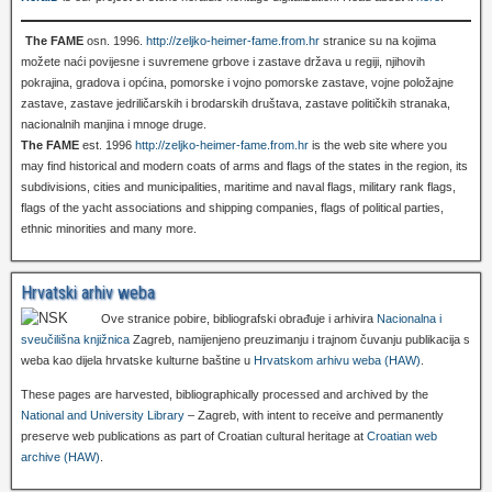
The FAME
osn. 1996.
http://zeljko-heimer-fame.from.hr
stranice su na kojima
možete naći povijesne i suvremene grbove i zastave država u regiji, njihovih
pokrajina, gradova i općina, pomorske i vojno pomorske zastave, vojne položajne
zastave, zastave jedriličarskih i brodarskih društava, zastave političkih stranaka,
nacionalnih manjina i mnoge druge.
The FAME
est. 1996
http://zeljko-heimer-fame.from.hr
is the web site where you
may find historical and modern coats of arms and flags of the states in the region, its
subdivisions, cities and municipalities, maritime and naval flags, military rank flags,
flags of the yacht associations and shipping companies, flags of political parties,
ethnic minorities and many more.
Hrvatski arhiv weba
Ove stranice pobire, bibliografski obrađuje i arhivira
Nacionalna i
sveučilišna knjižnica
Zagreb, namijenjeno preuzimanju i trajnom čuvanju publikacija s
weba kao dijela hrvatske kulturne baštine u
Hrvatskom arhivu weba (HAW)
.
These pages are harvested, bibliographically processed and archived by the
National and University Library
– Zagreb, with intent to receive and permanently
preserve web publications as part of Croatian cultural heritage at
Croatian web
archive (HAW)
.