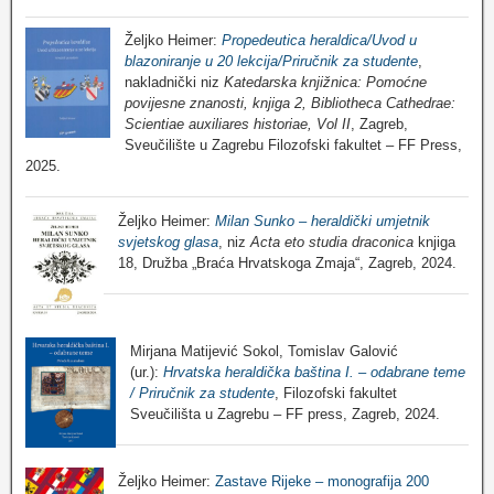
Željko Heimer:
Propedeutica heraldica/Uvod u
blazoniranje u 20 lekcija/Priručnik za studente
,
nakladnički niz
Katedarska knjižnica: Pomoćne
povijesne znanosti, knjiga 2, Bibliotheca Cathedrae:
Scientiae auxiliares historiae, Vol II
, Zagreb,
Sveučilište u Zagrebu Filozofski fakultet – FF Press,
2025.
Željko Heimer:
Milan Sunko – heraldički umjetnik
svjetskog glasa
, niz
Acta eto studia draconica
knjiga
18, Družba „Braća Hrvatskoga Zmaja“, Zagreb, 2024.
Mirjana Matijević Sokol, Tomislav Galović
(ur.):
Hrvatska heraldička baština I. – odabrane teme
/ Priručnik za studente
, Filozofski fakultet
Sveučilišta u Zagrebu – FF press, Zagreb, 2024.
Željko Heimer:
Zastave Rijeke – monografija 200