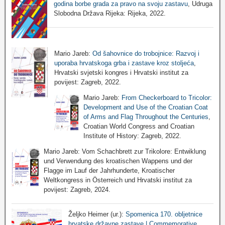
godina borbe grada za pravo na svoju zastavu
, Udruga
Slobodna Država Rijeka: Rijeka, 2022.
Mario Jareb:
Od šahovnice do trobojnice: Razvoj i
uporaba hrvatskoga grba i zastave kroz stoljeća
,
Hrvatski svjetski kongres i Hrvatski institut za
povijest: Zagreb, 2022.
Mario Jareb:
From Checkerboard to Tricolor:
Development and Use of the Croatian Coat
of Arms and Flag Throughout the Centuries
,
Croatian World Congress and Croatian
Institute of History: Zagreb, 2022.
Mario Jareb: Vom Schachbrett zur Trikolore: Entwiklung
und Verwendung des kroatischen Wappens und der
Flagge im Lauf der Jahrhunderte, Kroatischer
Weltkongress in Österreich und Hrvatski institut za
povijest: Zagreb, 2024.
Željko Heimer (ur.):
Spomenica 170. obljetnice
hrvatske državne zastave | Commemorative