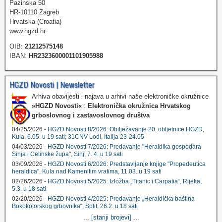
Pazinska 50
HR-10110 Zagreb
Hrvatska (Croatia)
www.hgzd.hr
OIB:
21212575148
IBAN:
HR2323600001101905988
HGZD Novosti | Newsletter
Arhiva obavijesti i najava u arhivi naše elektroničke okružnice
»HGZD Novosti«
:
Elektronička okružnica Hrvatskog
grboslovnog i zastavoslovnog društva
04/25/2026 -
HGZD Novosti 8/2026: Obilježavanje 20. obljetnice HGZD,
Kula, 6.05. u 19 sati; 31CNV Lodi, Italija 23-24.05
04/03/2026 -
HGZD Novosti 7/2026: Predavanje "Heraldika gospodara
Sinja i Cetinske župa", Sinj, 7. 4. u 19 sati
03/09/2026 -
HGZD Novosti 6/2026: Predstavljanje knjige "Propedeutica
heraldica", Kula nad Kamenitim vratima, 11.03. u 19 sati
02/26/2026 -
HGZD Novosti 5/2025: Izložba „Titanic i Carpatia“, Rijeka,
5.3. u 18 sati
02/20/2026 -
HGZD Novosti 4/2025: Predavanje „Heraldička baština
Bokokotorskog grbovnika“, Split, 26.2. u 18 sati
...
[stariji brojevi]
...