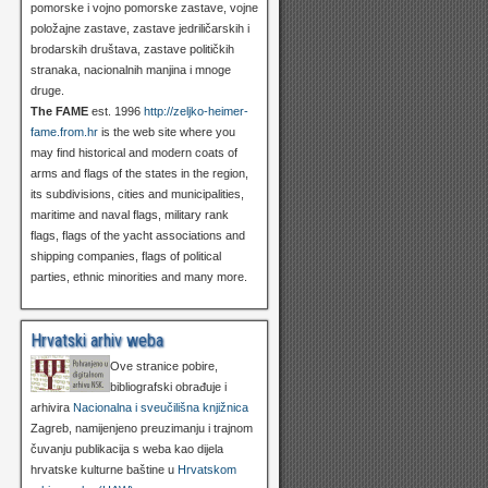
pomorske i vojno pomorske zastave, vojne
položajne zastave, zastave jedriličarskih i
brodarskih društava, zastave političkih
stranaka, nacionalnih manjina i mnoge
druge.
The FAME
est. 1996
http://zeljko-heimer-
fame.from.hr
is the web site where you
may find historical and modern coats of
arms and flags of the states in the region,
its subdivisions, cities and municipalities,
maritime and naval flags, military rank
flags, flags of the yacht associations and
shipping companies, flags of political
parties, ethnic minorities and many more.
Hrvatski arhiv weba
Ove stranice pobire,
bibliografski obrađuje i
arhivira
Nacionalna i sveučilišna knjižnica
Zagreb, namijenjeno preuzimanju i trajnom
čuvanju publikacija s weba kao dijela
hrvatske kulturne baštine u
Hrvatskom