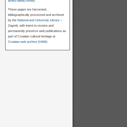
arhivu weba (HAW)
.
These pages are harvested,
bibliographically processed and archived
by the
National and University Library
–
Zagreb, with intent to receive and
permanently preserve web publications as
part of Croatian cultural heritage at
Croatian web archive (HAW)
.