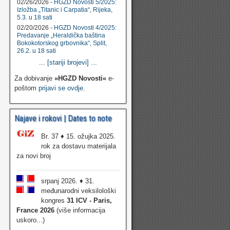
02/26/2026 -
HGZD Novosti 5/2025:
Izložba „Titanic i Carpatia“, Rijeka,
5.3. u 18 sati
02/20/2026 -
HGZD Novosti 4/2025:
Predavanje „Heraldička baština
Bokokotorskog grbovnika“, Split,
26.2. u 18 sati
...
[stariji brojevi]
...
Za dobivanje
»HGZD Novosti«
e-
poštom
prijavi se ovdje
.
Najave i rokovi | Dates to note
Br. 37 ♦ 15. ožujka 2025.
rok za dostavu materijala
za novi broj
srpanj 2026. ♦ 31.
međunarodni veksilološki
kongres
31 ICV - Paris,
France 2026
(više informacija
uskoro...)