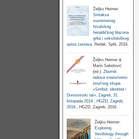
Željko Heimer:
Sintaksa
suvremenog
hrvatskog
heraldičkog blazona
grba i veksilološkog
opisa zastava
, Redak, Split, 2016.
Željko Heimer &
Marin Sabolović
(ed.):
Zbornik
radova znanstveno-
stručnog skupa
»Simbol, identitet i
Domovinski rat«, Zagreb, 31.
listopada 2014., HGZD, Zagreb,
2016.
, HGZD, Zagreb, 2016.
Željko Heimer:
Exploring
Vexillology through