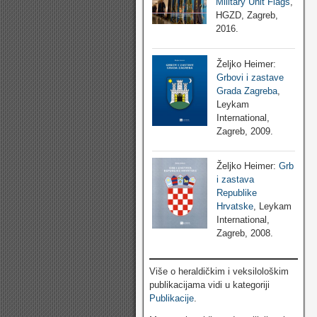
Military Unit Flags
,
HGZD, Zagreb,
2016.
Željko Heimer:
Grbovi i zastave
Grada Zagreba
,
Leykam
International,
Zagreb, 2009.
Željko Heimer:
Grb
i zastava
Republike
Hrvatske
, Leykam
International,
Zagreb, 2008.
Više o heraldičkim i veksilološkim
publikacijama vidi u kategoriji
Publikacije
.