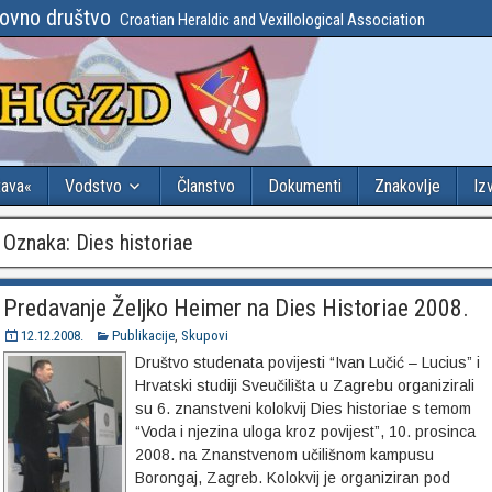
lovno društvo
Croatian Heraldic and Vexillological Association
tava«
Vodstvo
Članstvo
Dokumenti
Znakovlje
Iz
Oznaka:
Dies historiae
Predavanje Željko Heimer na Dies Historiae 2008.
12.12.2008.
Publikacije
,
Skupovi
Društvo studenata povijesti “Ivan Lučić – Lucius” i
Hrvatski studiji Sveučilišta u Zagrebu organizirali
su 6. znanstveni kolokvij Dies historiae s temom
“Voda i njezina uloga kroz povijest”, 10. prosinca
2008. na Znanstvenom učilišnom kampusu
Borongaj, Zagreb. Kolokvij je organiziran pod