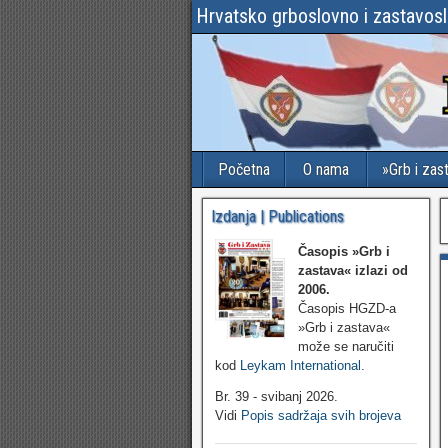
Hrvatsko grboslovno i zastavos
Početna
O nama
»Grb i zas
Izdanja | Publications
Časopis »Grb i
zastava«
izlazi od
2006.
Časopis HGZD-a
»Grb i zastava«
može se naručiti
kod
Leykam International
.
Br. 39 - svibanj 2026.
Vidi
Popis sadržaja svih brojeva