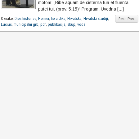
motom: „Bibe aquam de cisterna tua et fluenta
putei tui. (prov. 5:15)“ Program: Uvodna […]
Oznake:
Dies historiae
,
Heimer
,
heraldika
,
Hrvatska
,
Hrvatski studiji
,
Read Post
Lucius
,
municipalni grb
,
pdf
,
publikacija
,
skup
,
voda