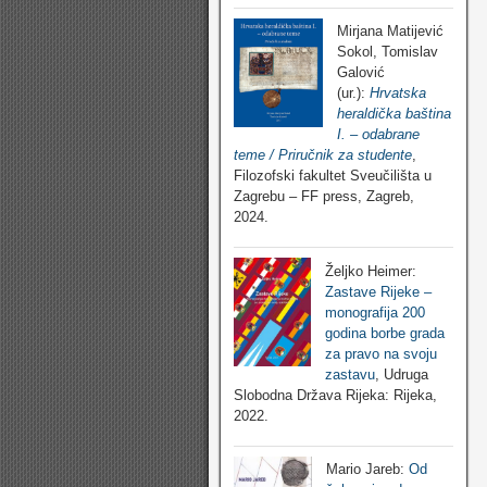
Mirjana Matijević
Sokol, Tomislav
Galović
(ur.):
Hrvatska
heraldička baština
I. – odabrane
teme / Priručnik za studente
,
Filozofski fakultet Sveučilišta u
Zagrebu – FF press, Zagreb,
2024.
Željko Heimer:
Zastave Rijeke –
monografija 200
godina borbe grada
za pravo na svoju
zastavu
, Udruga
Slobodna Država Rijeka: Rijeka,
2022.
Mario Jareb:
Od