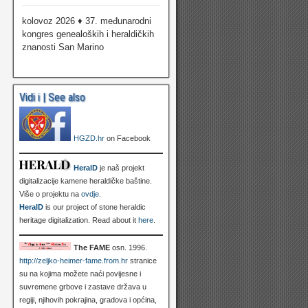
kolovoz 2026 ♦ 37. međunarodni
kongres genealoških i heraldičkih
znanosti San Marino
Vidi i | See also
HGZD.hr
on Facebook
HeralD
je naš projekt
digitalizacije kamene heraldičke baštine.
Više o projektu na
ovdje
.
HeralD
is our project of stone heraldic
heritage digitalization. Read about it
here
.
The FAME
osn. 1996.
http://zeljko-heimer-fame.from.hr
stranice
su na kojima možete naći povijesne i
suvremene grbove i zastave država u
regiji, njihovih pokrajina, gradova i općina,