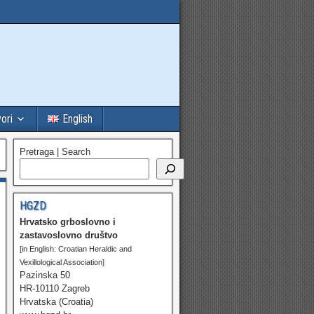
vori
English
Pretraga | Search
HGZD
Hrvatsko grboslovno i
zastavoslovno društvo
[in English: Croatian Heraldic and
Vexillological Association]
Pazinska 50
HR-10110 Zagreb
Hrvatska (Croatia)