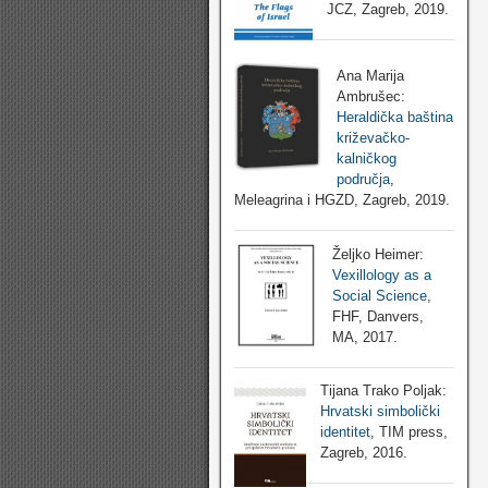
JCZ, Zagreb, 2019.
Ana Marija
Ambrušec:
Heraldička baština
križevačko-
kalničkog
područja
,
Meleagrina i HGZD, Zagreb, 2019.
Željko Heimer:
Vexillology as a
Social Science
,
FHF, Danvers,
MA, 2017.
Tijana Trako Poljak:
Hrvatski simbolički
identitet
, TIM press,
Zagreb, 2016.