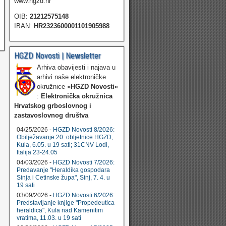
www.hgzd.hr
OIB:
21212575148
IBAN:
HR2323600001101905988
HGZD Novosti | Newsletter
Arhiva obavijesti i najava u
arhivi naše elektroničke
okružnice
»HGZD Novosti«
:
Elektronička okružnica
Hrvatskog grboslovnog i
zastavoslovnog društva
04/25/2026 -
HGZD Novosti 8/2026:
Obilježavanje 20. obljetnice HGZD,
Kula, 6.05. u 19 sati; 31CNV Lodi,
Italija 23-24.05
04/03/2026 -
HGZD Novosti 7/2026:
Predavanje "Heraldika gospodara
Sinja i Cetinske župa", Sinj, 7. 4. u
19 sati
03/09/2026 -
HGZD Novosti 6/2026:
Predstavljanje knjige "Propedeutica
heraldica", Kula nad Kamenitim
vratima, 11.03. u 19 sati