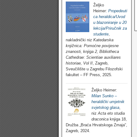
Željko
Heimer:
Propedeuti
ca heraldica/Uvod
u blazoniranje u 20
lekcija/Priručnik za
studente
,
nakladnički niz
Katedarska
knjižnica: Pomoćne povijesne
znanosti, knjiga 2, Bibliotheca
Cathedrae: Scientiae auxiliares
historiae, Vol II
, Zagreb,
Sveučilište u Zagrebu Filozofski
fakultet – FF Press, 2025.
Željko Heimer:
Milan Sunko –
heraldički umjetnik
svjetskog glasa
,
niz
Acta eto studia
draconica
knjiga 18,
Družba „Braća Hrvatskoga Zmaja“,
Zagreb, 2024.