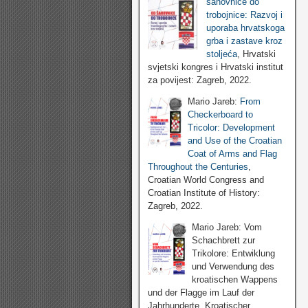
šahovnice do
trobojnice: Razvoj i
uporaba hrvatskoga
grba i zastave kroz
stoljeća
, Hrvatski
svjetski kongres i Hrvatski institut
za povijest: Zagreb, 2022.
Mario Jareb:
From
Checkerboard to
Tricolor: Development
and Use of the Croatian
Coat of Arms and Flag
Throughout the Centuries
,
Croatian World Congress and
Croatian Institute of History:
Zagreb, 2022.
Mario Jareb: Vom
Schachbrett zur
Trikolore: Entwiklung
und Verwendung des
kroatischen Wappens
und der Flagge im Lauf der
Jahrhunderte, Kroatischer