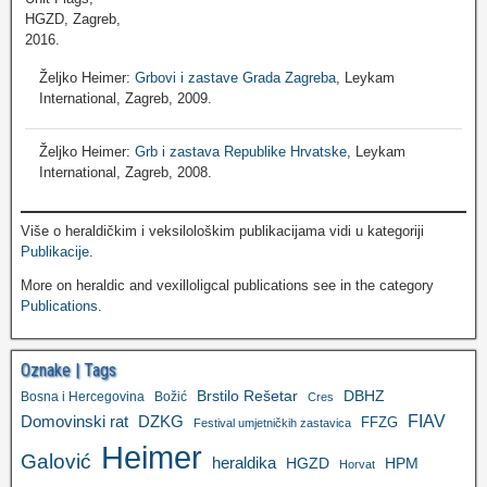
Željko Heimer:
Grbovi i zastave Grada Zagreba
, Leykam
International, Zagreb, 2009.
Željko Heimer:
Grb i zastava Republike Hrvatske
, Leykam
International, Zagreb, 2008.
Više o heraldičkim i veksilološkim publikacijama vidi u kategoriji
Publikacije
.
More on heraldic and vexilloligcal publications see in the category
Publications
.
Oznake | Tags
Brstilo Rešetar
DBHZ
Bosna i Hercegovina
Božić
Cres
FIAV
DZKG
Domovinski rat
FFZG
Festival umjetničkih zastavica
Heimer
Galović
heraldika
HGZD
HPM
Horvat