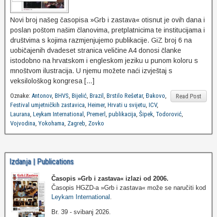
Novi broj našeg časopisa »Grb i zastava« otisnut je ovih dana i
poslan poštom našim članovima, pretplatnicima te institucijama i
društvima s kojima razmjenjujemo publikacije. GiZ broj 6 na
uobičajenih dvadeset stranica veličine A4 donosi članke
istodobno na hrvatskom i engleskom jeziku u punom koloru s
mnoštvom ilustracija. U njemu možete naći izvještaj s
veksilološkog kongresa […]
Oznake:
Antonov
,
BHVS
,
Bijelić
,
Brazil
,
Brstilo Rešetar
,
Đakovo
,
Read Post
Festival umjetničkih zastavica
,
Heimer
,
Hrvati u svijetu
,
ICV
,
Laurana
,
Leykam International
,
Premerl
,
publikacija
,
Šipek
,
Todorović
,
Vojvodina
,
Yokohama
,
Zagreb
,
Zovko
Izdanja | Publications
Časopis »Grb i zastava«
izlazi od 2006.
Časopis HGZD-a »Grb i zastava« može se naručiti kod
Leykam International
.
Br. 39 - svibanj 2026.