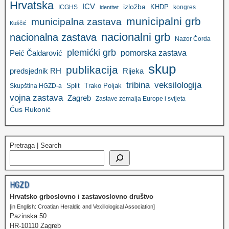
Hrvatska
ICV
izložba
KHDP
ICGHS
kongres
identitet
municipalni grb
municipalna zastava
Kuščić
nacionalni grb
nacionalna zastava
Nazor Čorda
plemićki grb
pomorska zastava
Peić Čaldarović
skup
publikacija
predsjednik RH
Rijeka
tribina
veksilologija
Split
Trako Poljak
Skupština HGZD-a
vojna zastava
Zagreb
Zastave zemalja Europe i svijeta
Ćus Rukonić
Pretraga | Search
HGZD
Hrvatsko grboslovno i zastavoslovno društvo
[in English: Croatian Heraldic and Vexillological Association]
Pazinska 50
HR-10110 Zagreb