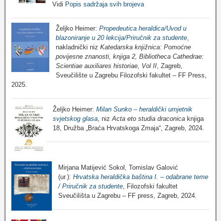
Vidi
Popis sadržaja svih brojeva
Željko Heimer:
Propedeutica heraldica/Uvod u
blazoniranje u 20 lekcija/Priručnik za studente
,
nakladnički niz
Katedarska knjižnica: Pomoćne
povijesne znanosti, knjiga 2, Bibliotheca Cathedrae:
Scientiae auxiliares historiae, Vol II
, Zagreb,
Sveučilište u Zagrebu Filozofski fakultet – FF Press,
2025.
Željko Heimer:
Milan Sunko – heraldički umjetnik
svjetskog glasa
, niz
Acta eto studia draconica
knjiga
18, Družba „Braća Hrvatskoga Zmaja“, Zagreb, 2024.
Mirjana Matijević Sokol, Tomislav Galović
(ur.):
Hrvatska heraldička baština I. – odabrane teme
/ Priručnik za studente
, Filozofski fakultet
Sveučilišta u Zagrebu – FF press, Zagreb, 2024.