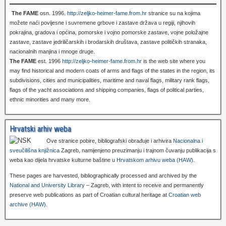
The FAME
osn. 1996.
http://zeljko-heimer-fame.from.hr
stranice su na kojima
možete naći povijesne i suvremene grbove i zastave država u regiji, njihovih
pokrajina, gradova i općina, pomorske i vojno pomorske zastave, vojne položajne
zastave, zastave jedriličarskih i brodarskih društava, zastave političkih stranaka,
nacionalnih manjina i mnoge druge.
The FAME
est. 1996
http://zeljko-heimer-fame.from.hr
is the web site where you
may find historical and modern coats of arms and flags of the states in the region, its
subdivisions, cities and municipalities, maritime and naval flags, military rank flags,
flags of the yacht associations and shipping companies, flags of political parties,
ethnic minorities and many more.
Hrvatski arhiv weba
Ove stranice pobire, bibliografski obrađuje i arhivira
Nacionalna i
sveučilišna knjižnica
Zagreb, namijenjeno preuzimanju i trajnom čuvanju publikacija s
weba kao dijela hrvatske kulturne baštine u
Hrvatskom arhivu weba (HAW)
.
These pages are harvested, bibliographically processed and archived by the
National and University Library
– Zagreb, with intent to receive and permanently
preserve web publications as part of Croatian cultural heritage at
Croatian web
archive (HAW)
.