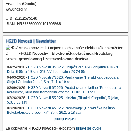
Hrvatska (Croatia)
www.hgzd.hr
OIB:
21212575148
IBAN:
HR2323600001101905988
HGZD Novosti | Newsletter
Arhiva obavijesti i najava u arhivi naše elektroničke okružnice
»HGZD Novosti«
:
Elektronička okružnica Hrvatskog
grboslovnog i zastavoslovnog društva
04/25/2026 -
HGZD Novosti 8/2026: Obilježavanje 20. obljetnice HGZD,
Kula, 6.05. u 19 sati; 31CNV Lodi, Italija 23-24.05
04/03/2026 -
HGZD Novosti 7/2026: Predavanje "Heraldika gospodara
Sinja i Cetinske župa", Sinj, 7. 4. u 19 sati
03/09/2026 -
HGZD Novosti 6/2026: Predstavljanje knjige "Propedeutica
heraldica", Kula nad Kamenitim vratima, 11.03. u 19 sati
02/26/2026 -
HGZD Novosti 5/2025: Izložba „Titanic i Carpatia“, Rijeka,
5.3. u 18 sati
02/20/2026 -
HGZD Novosti 4/2025: Predavanje „Heraldička baština
Bokokotorskog grbovnika“, Split, 26.2. u 18 sati
...
[stariji brojevi]
...
Za dobivanje
»HGZD Novosti«
e-poštom
prijavi se ovdje
.