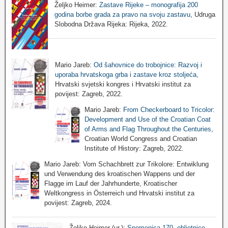
Željko Heimer:
Zastave Rijeke – monografija 200
godina borbe grada za pravo na svoju zastavu
, Udruga
Slobodna Država Rijeka: Rijeka, 2022.
Mario Jareb:
Od šahovnice do trobojnice: Razvoj i
uporaba hrvatskoga grba i zastave kroz stoljeća
,
Hrvatski svjetski kongres i Hrvatski institut za
povijest: Zagreb, 2022.
Mario Jareb:
From Checkerboard to Tricolor:
Development and Use of the Croatian Coat
of Arms and Flag Throughout the Centuries
,
Croatian World Congress and Croatian
Institute of History: Zagreb, 2022.
Mario Jareb: Vom Schachbrett zur Trikolore: Entwiklung
und Verwendung des kroatischen Wappens und der
Flagge im Lauf der Jahrhunderte, Kroatischer
Weltkongress in Österreich und Hrvatski institut za
povijest: Zagreb, 2024.
Željko Heimer (ur.):
Spomenica 170. obljetnice