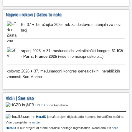
Najave i rokovi | Dates to note
Br. 37 ♦ 15. ožujka 2025. rok za dostavu materijala za novi
broj
srpanj 2026. ♦ 31. međunarodni veksilološki kongres
31 ICV
- Paris, France 2026
(više informacija uskoro...)
kolovoz 2026 ♦ 37. međunarodni kongres genealoških i heraldičkih
znanosti San Marino
Vidi i | See also
HGZD.hr
on Facebook
HeralD
je naš projekt digitalizacije kamene heraldičke baštine.
Više o projektu na
ovdje
.
HeralD
is our project of stone heraldic heritage digitalization. Read about it
here
.