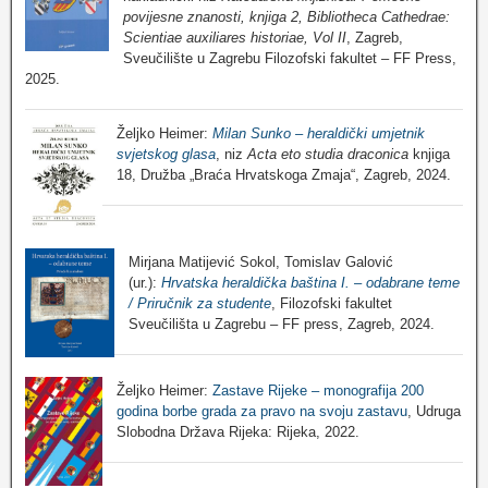
povijesne znanosti, knjiga 2, Bibliotheca Cathedrae:
Scientiae auxiliares historiae, Vol II
, Zagreb,
Sveučilište u Zagrebu Filozofski fakultet – FF Press,
2025.
Željko Heimer:
Milan Sunko – heraldički umjetnik
svjetskog glasa
, niz
Acta eto studia draconica
knjiga
18, Družba „Braća Hrvatskoga Zmaja“, Zagreb, 2024.
Mirjana Matijević Sokol, Tomislav Galović
(ur.):
Hrvatska heraldička baština I. – odabrane teme
/ Priručnik za studente
, Filozofski fakultet
Sveučilišta u Zagrebu – FF press, Zagreb, 2024.
Željko Heimer:
Zastave Rijeke – monografija 200
godina borbe grada za pravo na svoju zastavu
, Udruga
Slobodna Država Rijeka: Rijeka, 2022.