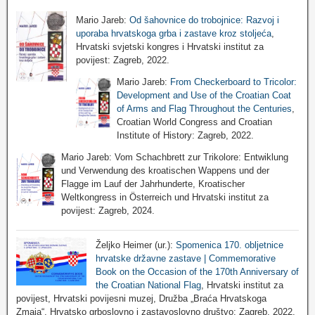
Mario Jareb:
Od šahovnice do trobojnice: Razvoj i
uporaba hrvatskoga grba i zastave kroz stoljeća
,
Hrvatski svjetski kongres i Hrvatski institut za
povijest: Zagreb, 2022.
Mario Jareb:
From Checkerboard to Tricolor:
Development and Use of the Croatian Coat
of Arms and Flag Throughout the Centuries
,
Croatian World Congress and Croatian
Institute of History: Zagreb, 2022.
Mario Jareb: Vom Schachbrett zur Trikolore: Entwiklung
und Verwendung des kroatischen Wappens und der
Flagge im Lauf der Jahrhunderte, Kroatischer
Weltkongress in Österreich und Hrvatski institut za
povijest: Zagreb, 2024.
Željko Heimer (ur.):
Spomenica 170. obljetnice
hrvatske državne zastave | Commemorative
Book on the Occasion of the 170th Anniversary of
the Croatian National Flag
, Hrvatski institut za
povijest, Hrvatski povijesni muzej, Družba „Braća Hrvatskoga
Zmaja“, Hrvatsko grboslovno i zastavoslovno društvo: Zagreb, 2022.