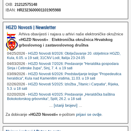
OIB:
21212575148
IBAN:
HR2323600001101905988
HGZD Novosti | Newsletter
Arhiva obavijesti i najava u arhivi naše elektroničke okružnice
»HGZD Novosti«
:
Elektronička okružnica Hrvatskog
grboslovnog i zastavoslovnog društva
04/25/2026 -
HGZD Novosti 8/2026: Obilježavanje 20. obljetnice HGZD,
Kula, 6.05. u 19 sati; 31CNV Lodi, Italija 23-24.05
04/03/2026 -
HGZD Novosti 7/2026: Predavanje "Heraldika gospodara
Sinja i Cetinske župa", Sinj, 7. 4. u 19 sati
03/09/2026 -
HGZD Novosti 6/2026: Predstavljanje knjige "Propedeutica
heraldica", Kula nad Kamenitim vratima, 11.03. u 19 sati
02/26/2026 -
HGZD Novosti 5/2025: Izložba „Titanic i Carpatia“, Rijeka,
5.3. u 18 sati
02/20/2026 -
HGZD Novosti 4/2025: Predavanje „Heraldička baština
Bokokotorskog grbovnika“, Split, 26.2. u 18 sati
...
[stariji brojevi]
...
Za dobivanje
»HGZD Novosti«
e-poštom
prijavi se ovdje
.