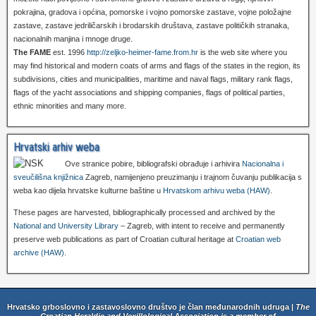
pokrajina, gradova i općina, pomorske i vojno pomorske zastave, vojne položajne
zastave, zastave jedriličarskih i brodarskih društava, zastave političkih stranaka,
nacionalnih manjina i mnoge druge.
The FAME
est. 1996
http://zeljko-heimer-fame.from.hr
is the web site where you
may find historical and modern coats of arms and flags of the states in the region, its
subdivisions, cities and municipalities, maritime and naval flags, military rank flags,
flags of the yacht associations and shipping companies, flags of political parties,
ethnic minorities and many more.
Hrvatski arhiv weba
Ove stranice pobire, bibliografski obrađuje i arhivira
Nacionalna i
sveučilišna knjižnica
Zagreb, namijenjeno preuzimanju i trajnom čuvanju publikacija s
weba kao dijela hrvatske kulturne baštine u
Hrvatskom arhivu weba (HAW)
.
These pages are harvested, bibliographically processed and archived by the
National and University Library
– Zagreb, with intent to receive and permanently
preserve web publications as part of Croatian cultural heritage at
Croatian web
archive (HAW)
.
Hrvatsko grboslovno i zastavoslovno društvo je član međunarodnih udruga |
The