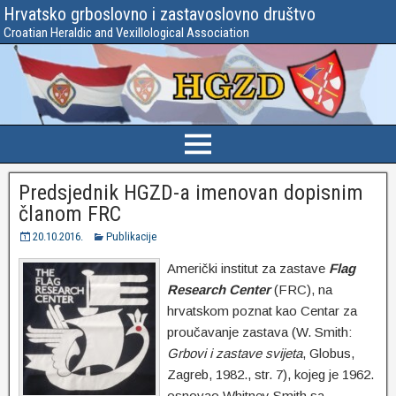
Hrvatsko grboslovno i zastavoslovno društvo
Croatian Heraldic and Vexillological Association
Predsjednik HGZD-a imenovan dopisnim
članom FRC
20.10.2016.
Publikacije
Američki institut za zastave
Flag
Research Center
(FRC), na
hrvatskom poznat kao Centar za
proučavanje zastava (W. Smith:
Grbovi i zastave svijeta
, Globus,
Zagreb, 1982., str. 7), kojeg je 1962.
osnovao Whitney Smith sa