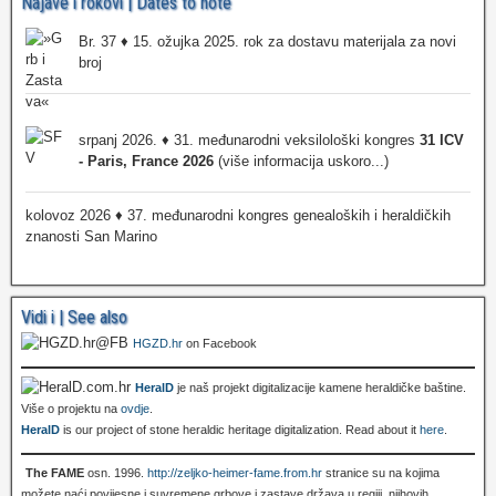
Najave i rokovi | Dates to note
Br. 37 ♦ 15. ožujka 2025. rok za dostavu materijala za novi
broj
srpanj 2026. ♦ 31. međunarodni veksilološki kongres
31 ICV
- Paris, France 2026
(više informacija uskoro...)
kolovoz 2026 ♦ 37. međunarodni kongres genealoških i heraldičkih
znanosti San Marino
Vidi i | See also
HGZD.hr
on Facebook
HeralD
je naš projekt digitalizacije kamene heraldičke baštine.
Više o projektu na
ovdje
.
HeralD
is our project of stone heraldic heritage digitalization. Read about it
here
.
The FAME
osn. 1996.
http://zeljko-heimer-fame.from.hr
stranice su na kojima
možete naći povijesne i suvremene grbove i zastave država u regiji, njihovih