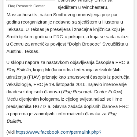
Flag Research Center
sjedištem u Winchesteru,
Massachusetts, nakon Smithovog umirovljenja prije par
godina reorganiziran je nedavno sa sjedištem u Hustonu u
Teksasu. U Teksas je preseljena i značajna knjižnica koju je
Smith tijekom godina u FRC-u prikupio, a koja se sada nalazi
u Centru za američku povijest “Dolph Broscoe” Sveučilišta u
Austinu, Teksas.
U sklopu napora za nastavkom objavljivanja časopisa FRC-a
Flag Bulletin
, kojeg Međunarodna federacija veksiloloških
udruženja (FIAV) priznaje kao znanstveni časopis iz područja
veksilologije, FRC je 19. listopada 2016. najavio imenovanje
dvadeset dopisnih članova (
Flag Research Center Fellow
).
Među cijenjenim kolegama iz cijelog svijeta nalazi se i ime
predsjednika HGZD-a. Glavna zadaća dopisnih članova FRC-
a priprema je zanimljivih i informativnih članaka za
Flag
Bulletin
.
(vidi
https://www.facebook.com/permalink.php?