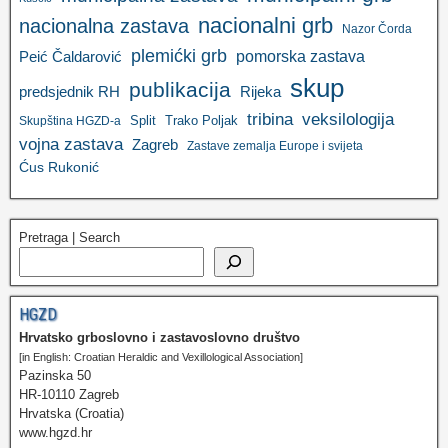
nacionalni grb
nacionalna zastava
Nazor Čorda
plemićki grb
pomorska zastava
Peić Čaldarović
skup
publikacija
predsjednik RH
Rijeka
tribina
veksilologija
Split
Trako Poljak
Skupština HGZD-a
vojna zastava
Zagreb
Zastave zemalja Europe i svijeta
Ćus Rukonić
Pretraga | Search
HGZD
Hrvatsko grboslovno i zastavoslovno društvo
[in English: Croatian Heraldic and Vexillological Association]
Pazinska 50
HR-10110 Zagreb
Hrvatska (Croatia)
www.hgzd.hr