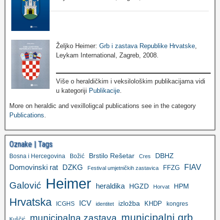
Željko Heimer:
Grb i zastava Republike Hrvatske
,
Leykam International, Zagreb, 2008.
Više o heraldičkim i veksilološkim publikacijama vidi
u kategoriji
Publikacije
.
More on heraldic and vexilloligcal publications see in the category
Publications
.
Oznake | Tags
Brstilo Rešetar
DBHZ
Bosna i Hercegovina
Božić
Cres
FIAV
DZKG
Domovinski rat
FFZG
Festival umjetničkih zastavica
Heimer
Galović
heraldika
HGZD
HPM
Horvat
Hrvatska
ICV
izložba
KHDP
ICGHS
kongres
identitet
municipalni grb
municipalna zastava
Kuščić