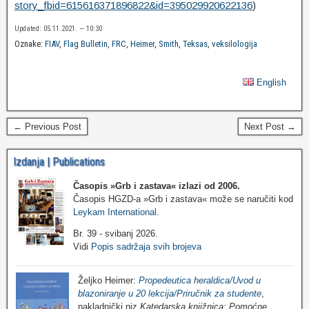
story_fbid=615616371896822&id=395029920622136
)
Updated: 05.11.2021. — 10:30
Oznake:
FIAV
,
Flag Bulletin
,
FRC
,
Heimer
,
Smith
,
Teksas
,
veksilologija
English
← Previous Post
Next Post →
Izdanja | Publications
Časopis »Grb i zastava«
izlazi od 2006.
Časopis HGZD-a »Grb i zastava« može se naručiti kod
Leykam International
.
Br. 39 - svibanj 2026.
Vidi
Popis sadržaja svih brojeva
Željko Heimer:
Propedeutica heraldica/Uvod u
blazoniranje u 20 lekcija/Priručnik za studente
,
nakladnički niz
Katedarska knjižnica: Pomoćne