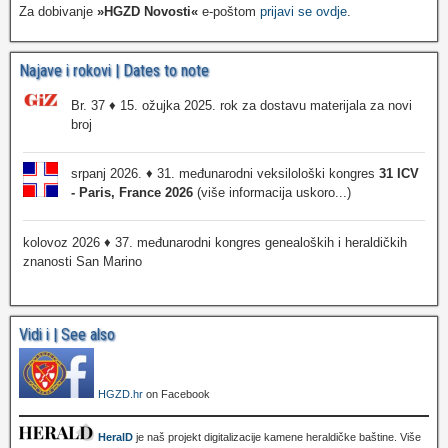
Za dobivanje
»HGZD Novosti«
e-poštom
prijavi se ovdje
.
Najave i rokovi | Dates to note
Br. 37 ♦ 15. ožujka 2025. rok za dostavu materijala za novi
broj
srpanj 2026. ♦ 31. međunarodni veksilološki kongres
31 ICV
- Paris, France 2026
(više informacija uskoro...)
kolovoz 2026 ♦ 37. međunarodni kongres genealoških i heraldičkih
znanosti San Marino
Vidi i | See also
HGZD.hr
on Facebook
HeralD
je naš projekt digitalizacije kamene heraldičke baštine. Više