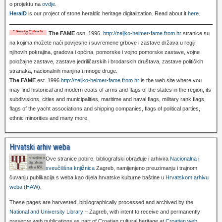
o projektu na
ovdje
.
HeralD
is our project of stone heraldic heritage digitalization. Read about it
here
.
The FAME
osn. 1996.
http://zeljko-heimer-fame.from.hr
stranice su
na kojima možete naći povijesne i suvremene grbove i zastave država u regiji,
njihovih pokrajina, gradova i općina, pomorske i vojno pomorske zastave, vojne
položajne zastave, zastave jedriličarskih i brodarskih društava, zastave političkih
stranaka, nacionalnih manjina i mnoge druge.
The FAME
est. 1996
http://zeljko-heimer-fame.from.hr
is the web site where you
may find historical and modern coats of arms and flags of the states in the region, its
subdivisions, cities and municipalities, maritime and naval flags, military rank flags,
flags of the yacht associations and shipping companies, flags of political parties,
ethnic minorities and many more.
Hrvatski arhiv weba
Ove stranice pobire, bibliografski obrađuje i arhivira
Nacionalna i
sveučilišna knjižnica
Zagreb, namijenjeno preuzimanju i trajnom
čuvanju publikacija s weba kao dijela hrvatske kulturne baštine u
Hrvatskom arhivu
weba (HAW)
.
These pages are harvested, bibliographically processed and archived by the
National and University Library
– Zagreb, with intent to receive and permanently
preserve web publications as part of Croatian cultural heritage at
Croatian web