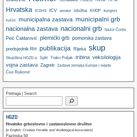
Horvat
Hrvatska
ICV
izložba
KHDP
ICGHS
kongres
identitet
municipalni grb
municipalna zastava
Kuščić
nacionalni grb
nacionalna zastava
Nazor Čorda
plemićki grb
pomorska zastava
Peić Čaldarović
skup
publikacija
predsjednik RH
Rijeka
tribina
veksilologija
Split
Trako Poljak
Skupština HGZD-a
vojna zastava
Zagreb
Zastave zemalja Europe i svijeta
Ćus Rukonić
Pretraga | Search
HGZD
Hrvatsko grboslovno i zastavoslovno društvo
[in English: Croatian Heraldic and Vexillological Association]
Pazinska 50