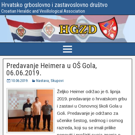
Hrvatsko grboslovno i zastavoslovno društvo
Croatian Heraldic and Vexillological Association
Predavanje Heimera u OŠ Gola,
06.06.2019.
10.06.2019.
Nastava
,
Skupovi
Željko Heimer održao je 6. lipnja
2019. predavanje o hrvatskom grbu
i zastavi u Osnovnoj školi Gola u
Goli. Predavanje je održano za
učenike šestog, sedmog i osmog
razreda, koji su se imali prilike
ponoviti i proširiti svoja znanja o