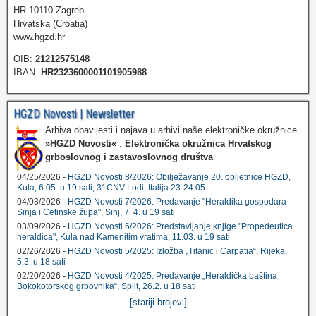
HR-10110 Zagreb
Hrvatska (Croatia)
www.hgzd.hr
OIB:
21212575148
IBAN:
HR2323600001101905988
HGZD Novosti | Newsletter
Arhiva obavijesti i najava u arhivi naše elektroničke okružnice
»HGZD Novosti«
:
Elektronička okružnica Hrvatskog
grboslovnog i zastavoslovnog društva
04/25/2026 -
HGZD Novosti 8/2026: Obilježavanje 20. obljetnice HGZD,
Kula, 6.05. u 19 sati; 31CNV Lodi, Italija 23-24.05
04/03/2026 -
HGZD Novosti 7/2026: Predavanje "Heraldika gospodara
Sinja i Cetinske župa", Sinj, 7. 4. u 19 sati
03/09/2026 -
HGZD Novosti 6/2026: Predstavljanje knjige "Propedeutica
heraldica", Kula nad Kamenitim vratima, 11.03. u 19 sati
02/26/2026 -
HGZD Novosti 5/2025: Izložba „Titanic i Carpatia“, Rijeka,
5.3. u 18 sati
02/20/2026 -
HGZD Novosti 4/2025: Predavanje „Heraldička baština
Bokokotorskog grbovnika“, Split, 26.2. u 18 sati
...
[stariji brojevi]
...