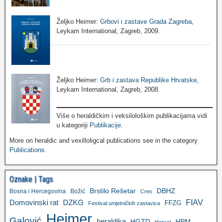
Željko Heimer:
Grbovi i zastave Grada Zagreba
,
Leykam International, Zagreb, 2009.
Željko Heimer:
Grb i zastava Republike Hrvatske
,
Leykam International, Zagreb, 2008.
Više o heraldičkim i veksilološkim publikacijama vidi
u kategoriji
Publikacije
.
More on heraldic and vexilloligcal publications see in the category
Publications
.
Oznake | Tags
Brstilo Rešetar
DBHZ
Bosna i Hercegovina
Božić
Cres
FIAV
DZKG
Domovinski rat
FFZG
Festival umjetničkih zastavica
Heimer
Galović
heraldika
HGZD
HPM