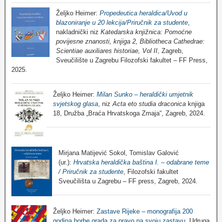
Željko Heimer:
Propedeutica heraldica/Uvod u
blazoniranje u 20 lekcija/Priručnik za studente
,
nakladnički niz
Katedarska knjižnica: Pomoćne
povijesne znanosti, knjiga 2, Bibliotheca Cathedrae:
Scientiae auxiliares historiae, Vol II
, Zagreb,
Sveučilište u Zagrebu Filozofski fakultet – FF Press,
2025.
Željko Heimer:
Milan Sunko – heraldički umjetnik
svjetskog glasa
, niz
Acta eto studia draconica
knjiga
18, Družba „Braća Hrvatskoga Zmaja“, Zagreb, 2024.
Mirjana Matijević Sokol, Tomislav Galović
(ur.):
Hrvatska heraldička baština I. – odabrane teme
/ Priručnik za studente
, Filozofski fakultet
Sveučilišta u Zagrebu – FF press, Zagreb, 2024.
Željko Heimer:
Zastave Rijeke – monografija 200
godina borbe grada za pravo na svoju zastavu
, Udruga