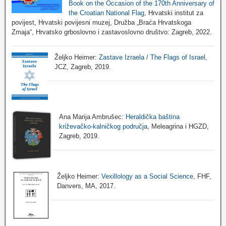
Book on the Occasion of the 170th Anniversary of
the Croatian National Flag
, Hrvatski institut za
povijest, Hrvatski povijesni muzej, Družba „Braća Hrvatskoga
Zmaja“, Hrvatsko grboslovno i zastavoslovno društvo: Zagreb, 2022.
Željko Heimer:
Zastave Izraela / The Flags of Israel
,
JCZ, Zagreb, 2019.
Ana Marija Ambrušec:
Heraldička baština
križevačko-kalničkog područja
, Meleagrina i HGZD,
Zagreb, 2019.
Željko Heimer:
Vexillology as a Social Science
, FHF,
Danvers, MA, 2017.