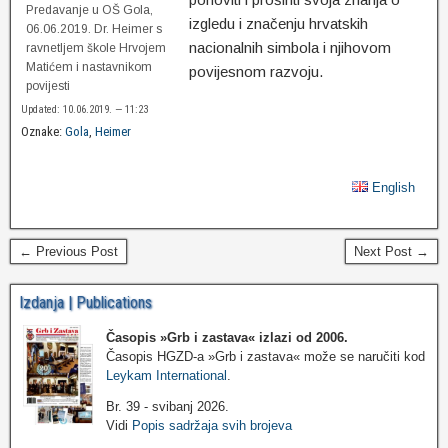
Predavanje u OŠ Gola,
izgledu i značenju hrvatskih
06.06.2019. Dr. Heimer s
nacionalnih simbola i njihovom
ravnetljem škole Hrvojem
Matićem i nastavnikom
povijesnom razvoju.
povijesti
Updated: 10.06.2019. — 11:23
Oznake:
Gola
,
Heimer
English
← Previous Post
Next Post →
Izdanja | Publications
Časopis »Grb i zastava«
izlazi od 2006.
Časopis HGZD-a »Grb i zastava« može se naručiti kod
Leykam International
.
Br. 39 - svibanj 2026.
Vidi
Popis sadržaja svih brojeva