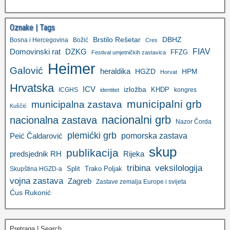
Oznake | Tags
Brstilo Rešetar
DBHZ
Bosna i Hercegovina
Božić
Cres
FIAV
DZKG
Domovinski rat
FFZG
Festival umjetničkih zastavica
Heimer
Galović
heraldika
HGZD
HPM
Horvat
Hrvatska
ICV
izložba
KHDP
ICGHS
kongres
identitet
municipalni grb
municipalna zastava
Kuščić
nacionalni grb
nacionalna zastava
Nazor Čorda
plemićki grb
pomorska zastava
Peić Čaldarović
skup
publikacija
predsjednik RH
Rijeka
tribina
veksilologija
Split
Trako Poljak
Skupština HGZD-a
vojna zastava
Zagreb
Zastave zemalja Europe i svijeta
Ćus Rukonić
Pretraga | Search