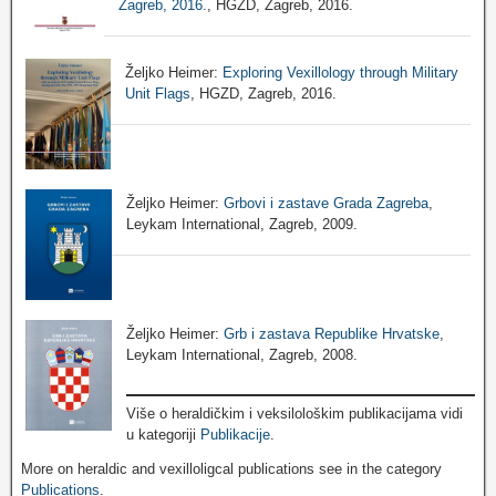
Zagreb, 2016.
, HGZD, Zagreb, 2016.
Željko Heimer:
Exploring Vexillology through Military
Unit Flags
, HGZD, Zagreb, 2016.
Željko Heimer:
Grbovi i zastave Grada Zagreba
,
Leykam International, Zagreb, 2009.
Željko Heimer:
Grb i zastava Republike Hrvatske
,
Leykam International, Zagreb, 2008.
Više o heraldičkim i veksilološkim publikacijama vidi
u kategoriji
Publikacije
.
More on heraldic and vexilloligcal publications see in the category
Publications
.