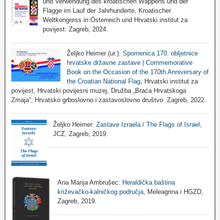
und Verwendung des kroatischen Wappens und der
Flagge im Lauf der Jahrhunderte, Kroatischer
Weltkongress in Österreich und Hrvatski institut za
povijest: Zagreb, 2024.
Željko Heimer (ur.):
Spomenica 170. obljetnice
hrvatske državne zastave | Commemorative
Book on the Occasion of the 170th Anniversary of
the Croatian National Flag
, Hrvatski institut za
povijest, Hrvatski povijesni muzej, Družba „Braća Hrvatskoga
Zmaja“, Hrvatsko grboslovno i zastavoslovno društvo: Zagreb, 2022.
Željko Heimer:
Zastave Izraela / The Flags of Israel
,
JCZ, Zagreb, 2019.
Ana Marija Ambrušec:
Heraldička baština
križevačko-kalničkog područja
, Meleagrina i HGZD,
Zagreb, 2019.