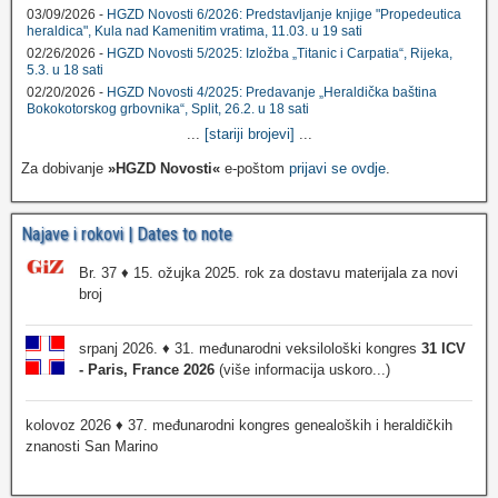
03/09/2026 -
HGZD Novosti 6/2026: Predstavljanje knjige "Propedeutica
heraldica", Kula nad Kamenitim vratima, 11.03. u 19 sati
02/26/2026 -
HGZD Novosti 5/2025: Izložba „Titanic i Carpatia“, Rijeka,
5.3. u 18 sati
02/20/2026 -
HGZD Novosti 4/2025: Predavanje „Heraldička baština
Bokokotorskog grbovnika“, Split, 26.2. u 18 sati
...
[stariji brojevi]
...
Za dobivanje
»HGZD Novosti«
e-poštom
prijavi se ovdje
.
Najave i rokovi | Dates to note
Br. 37 ♦ 15. ožujka 2025. rok za dostavu materijala za novi
broj
srpanj 2026. ♦ 31. međunarodni veksilološki kongres
31 ICV
- Paris, France 2026
(više informacija uskoro...)
kolovoz 2026 ♦ 37. međunarodni kongres genealoških i heraldičkih
znanosti San Marino