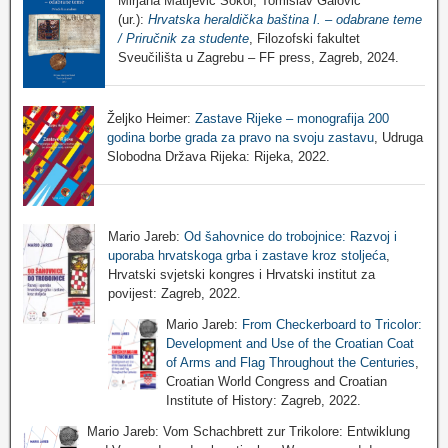
Mirjana Matijević Sokol, Tomislav Galović
(ur.):
Hrvatska heraldička baština I. – odabrane teme
/ Priručnik za studente
, Filozofski fakultet
Sveučilišta u Zagrebu – FF press, Zagreb, 2024.
Željko Heimer:
Zastave Rijeke – monografija 200
godina borbe grada za pravo na svoju zastavu
, Udruga
Slobodna Država Rijeka: Rijeka, 2022.
Mario Jareb:
Od šahovnice do trobojnice: Razvoj i
uporaba hrvatskoga grba i zastave kroz stoljeća
,
Hrvatski svjetski kongres i Hrvatski institut za
povijest: Zagreb, 2022.
Mario Jareb:
From Checkerboard to Tricolor:
Development and Use of the Croatian Coat
of Arms and Flag Throughout the Centuries
,
Croatian World Congress and Croatian
Institute of History: Zagreb, 2022.
Mario Jareb: Vom Schachbrett zur Trikolore: Entwiklung