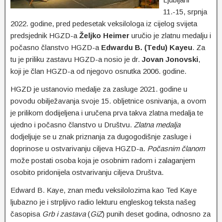
11.-15, srpnja
2022. godine, pred pedesetak veksilologa iz cijelog svijeta
predsjednik HGZD-a
Željko Heimer
uručio je zlatnu medalju i
počasno članstvo HGZD-a
Edwardu B. (Tedu) Kayeu
. Za
tu je priliku zastavu HGZD-a nosio je dr.
Jovan Jonovski
,
koji je član HGZD-a od njegovo osnutka 2006. godine.
HGZD je ustanovio medalje za zasluge 2021. godine u
povodu obilježavanja svoje 15. obljetnice osnivanja, a ovom
je prilikom dodijeljena i uručena prva takva zlatna medalja te
ujedno i počasno članstvo u Društvu.
Zlatna medalja
dodjeljuje se u znak priznanja za dugogodišnje zasluge i
doprinose u ostvarivanju ciljeva HGZD-a.
Počasnim članom
može postati osoba koja je osobnim radom i zalaganjem
osobito pridonijela ostvarivanju ciljeva Društva.
Edward B. Kaye, znan među veksilolozima kao Ted Kaye
ljubazno je i strpljivo radio lekturu engleskog teksta našeg
časopisa
Grb i zastava
(
GiZ
) punih deset godina, odnosno za