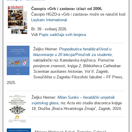
Časopis »Grb i zastava«
izlazi od 2006.
Časopis HGZD-a »Grb i zastava« može se naručiti kod
Leykam International
.
Br. 39 - svibanj 2026.
Vidi
Popis sadržaja svih brojeva
Željko Heimer:
Propedeutica heraldica/Uvod u
blazoniranje u 20 lekcija/Priručnik za studente
,
nakladnički niz
Katedarska knjižnica: Pomoćne
povijesne znanosti, knjiga 2, Bibliotheca Cathedrae:
Scientiae auxiliares historiae, Vol II
, Zagreb,
Sveučilište u Zagrebu Filozofski fakultet – FF Press,
2025.
Željko Heimer:
Milan Sunko – heraldički umjetnik
svjetskog glasa
, niz
Acta eto studia draconica
knjiga
18, Družba „Braća Hrvatskoga Zmaja“, Zagreb, 2024.