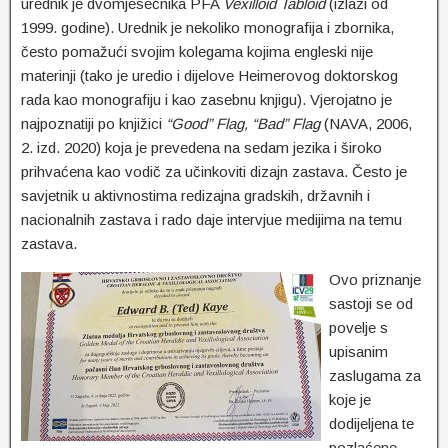
urednik je dvomjesečnika PFA
Vexilloid Tabloid
(izlazi od
1999. godine). Urednik je nekoliko monografija i zbornika,
često pomažući svojim kolegama kojima engleski nije
materinji (tako je uredio i dijelove Heimerovog doktorskog
rada kao monografiju i kao zasebnu knjigu). Vjerojatno je
najpoznatiji po knjižici
“Good” Flag, “Bad” Flag
(NAVA, 2006,
2. izd. 2020) koja je prevedena na sedam jezika i široko
prihvaćena kao vodič za učinkoviti dizajn zastava. Često je
savjetnik u aktivnostima redizajna gradskih, državnih i
nacionalnih zastava i rado daje intervjue medijima na temu
zastava.
Ovo priznanje
sastoji se od
povelje s
upisanim
zaslugama za
koje je
dodijeljena te
pozlaćene