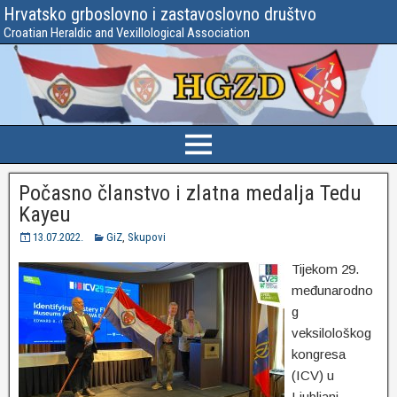
Hrvatsko grboslovno i zastavoslovno društvo
Croatian Heraldic and Vexillological Association
Počasno članstvo i zlatna medalja Tedu
Kayeu
13.07.2022.
GiZ
,
Skupovi
Tijekom 29.
međunarodno
g
veksilološkog
kongresa
(ICV) u
Ljubljani