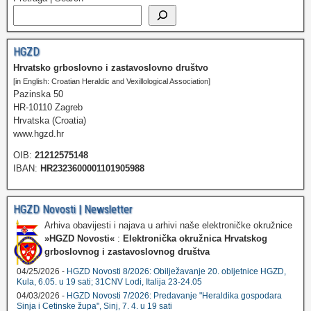
HGZD
Hrvatsko grboslovno i zastavoslovno društvo
[in English: Croatian Heraldic and Vexillological Association]
Pazinska 50
HR-10110 Zagreb
Hrvatska (Croatia)
www.hgzd.hr
OIB:
21212575148
IBAN:
HR2323600001101905988
HGZD Novosti | Newsletter
Arhiva obavijesti i najava u arhivi naše elektroničke okružnice
»HGZD Novosti«
:
Elektronička okružnica Hrvatskog
grboslovnog i zastavoslovnog društva
04/25/2026 -
HGZD Novosti 8/2026: Obilježavanje 20. obljetnice HGZD,
Kula, 6.05. u 19 sati; 31CNV Lodi, Italija 23-24.05
04/03/2026 -
HGZD Novosti 7/2026: Predavanje "Heraldika gospodara
Sinja i Cetinske župa", Sinj, 7. 4. u 19 sati