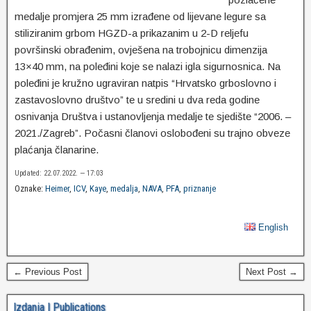
medalje promjera 25 mm izrađene od lijevane legure sa
stiliziranim grbom HGZD-a prikazanim u 2-D reljefu
površinski obrađenim, ovješena na trobojnicu dimenzija
13×40 mm, na poleđini koje se nalazi igla sigurnosnica. Na
poleđini je kružno ugraviran natpis “Hrvatsko grboslovno i
zastavoslovno društvo” te u sredini u dva reda godine
osnivanja Društva i ustanovljenja medalje te sjedište “2006. –
2021./Zagreb”. Počasni članovi oslobođeni su trajno obveze
plaćanja članarine.
Updated: 22.07.2022. — 17:03
Oznake:
Heimer
,
ICV
,
Kaye
,
medalja
,
NAVA
,
PFA
,
priznanje
English
← Previous Post
Next Post →
Izdanja | Publications