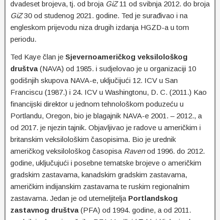
dvadeset brojeva, tj. od broja
GiZ
11 od svibnja 2012. do broja
GiZ
30 od studenog 2021. godine. Ted je surađivao i na
engleskom prijevodu niza drugih izdanja HGZD-a u tom
periodu.
Ted Kaye član je
Sjevernoameričkog veksilološkog
društva
(NAVA) od 1985. i sudjelovao je u organizaciji 10
godišnjih skupova NAVA-e, uključijući 12. ICV u San
Franciscu (1987.) i 24. ICV u Washingtonu, D. C. (2011.) Kao
financijski direktor u jednom tehnološkom poduzeću u
Portlandu, Oregon, bio je blagajnik NAVA-e 2001. – 2012., a
od 2017. je njezin tajnik. Objavljivao je radove u američkim i
britanskim veksilološkim časopisima. Bio je urednik
američkog veksilološkog časopisa
Raven
od 1996. do 2012.
godine, uključujući i posebne tematske brojeve o američkim
gradskim zastavama, kanadskim gradskim zastavama,
američkim indijanskim zastavama te ruskim regionalnim
zastavama. Jedan je od utemeljitelja
Portlandskog
zastavnog društva
(PFA) od 1994. godine, a od 2011.