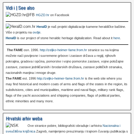
Vidi i | See also
HGZD.hr
on Facebook
HeralD
je naš projekt digitalizacije kamene heraldičke baštine.
Više o projektu na
ovdje
.
HeralD
is our project of stone heraldic heritage digitalization. Read about it
here
.
The FAME
osn. 1996.
http://zeljko-heimer-fame.from.hr
stranice su na kojima
možete naći povijesne i suvremene grbove i zastave država u regiji, njihovih
pokrajina, gradova i općina, pomorske i vojno pomorske zastave, vojne položajne
zastave, zastave jedriličarskih i brodarskih društava, zastave političkih stranaka,
nacionalnih manjina i mnoge druge.
The FAME
est. 1996
http://zeljko-heimer-fame.from.hr
is the web site where you
may find historical and modern coats of arms and flags of the states in the region, its
subdivisions, cities and municipalities, maritime and naval flags, military rank flags,
flags of the yacht associations and shipping companies, flags of political parties,
ethnic minorities and many more.
Hrvatski arhiv weba
Ove stranice pobire, bibliografski obrađuje i arhivira
Nacionalna i
sveučilišna knjižnica
Zagreb, namijenjeno preuzimanju i trajnom čuvanju publikacija s