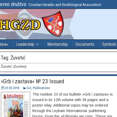
lovno društvo
Croatian Heraldic and Vexillological Association
stava«
Leadership
Membership
Documents
Symbols
Tag:
Žuvetić
Žuvetić (Zuviteo)
»Grb i zastava« № 23 Issued
25.05.2018.
GiZ
,
Publications
The number 23 of our bulletin »Grb i zastava« is
issued in its 12th volume with 36 pages and a
poster inlay. Additional copes may be ordered
through the Leykam International. publishing
house. From the »Editorial« we copy: These are