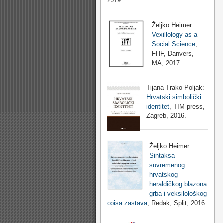
2019
Željko Heimer:
Vexillology as a
Social Science
,
FHF, Danvers,
MA, 2017.
Tijana Trako Poljak:
Hrvatski simbolički
identitet
, TIM press,
Zagreb, 2016.
Željko Heimer:
Sintaksa
suvremenog
hrvatskog
heraldičkog blazona
grba i veksilološkog
opisa zastava
, Redak, Split, 2016.