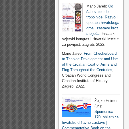
Mario Jareb:
Od
šahovnice do
trobojnice: Razvoj i
uporaba hrvatskoga
grba i zastave kroz
stoljeća
, Hrvatski
svjetski kongres i Hrvatski institut
za povijest: Zagreb, 2022.
Mario Jareb:
From Checkerboard
to Tricolor: Development and Use
of the Croatian Coat of Arms and
Flag Throughout the Centuries
,
Croatian World Congress and
Croatian Institute of History:
Zagreb, 2022.
Željko Heimer
(ur.):
Spomenica
170. obljetnice
hrvatske državne zastave |
Commemorative Book on the