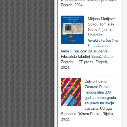
Zagreb, 2024.
Mirjana Matijević
Sokol, Tomislav
Galović (eds.):
Hrvatska
heraldička baština
I. – odabrane
teme / Priručnik za studente
,
Filozofski fakultet Sveučilišta u
Zagrebu – FF press, Zagreb,
2024.
Željko Heimer:
Zastave Rijeke –
monografija 200
godina borbe grada
za pravo na svoju
zastavu
, Udruga
Slobodna Država Rijeka: Rijeka,
2022.