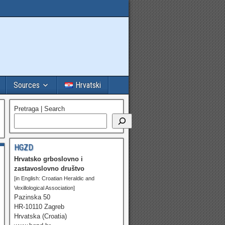
Sources
Hrvatski
Pretraga | Search
HGZD
Hrvatsko grboslovno i
zastavoslovno društvo
[in English: Croatian Heraldic and
Vexillological Association]
Pazinska 50
HR-10110 Zagreb
Hrvatska (Croatia)