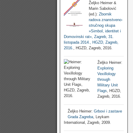
Željko Heimer &
Marin Sabolović
(ed.):
Zbornik
radova znanstveno-
stručnog skupa
»Simbol, identitet i
Domovinski rat«, Zagreb, 31.
listopada 2014., HGZD, Zagreb,
2016.
, HGZD, Zagreb, 2016.
Željko Heimer:
Exploring
Vexillology
through
Military Unit
Flags
, HGZD,
Zagreb, 2016.
Željko Heimer:
Grbovi i zastave
Grada Zagreba
, Leykam
International, Zagreb, 2009.