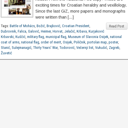
exciting times for Croatian heraldry and vexillology.
Since the last GiZ, more papers and monographs
were written than […]
Tags:
Battle of Mohács
,
Božić
,
Brajković
,
Croatian President
,
Read Post
Dubrovnik
,
Falica
,
Galović
,
Heimer
,
Horvat
,
Jelačić
,
Krbava
,
Kurjaković
Krbavski
,
Kuščić
,
military flag
,
municipal flag
,
Museum of Slavonia Osijek
,
national
coat of arms
,
national flag
,
order of merit
,
Osijek
,
Poličnik
,
portolan map
,
poster
,
Stanić
,
Sulejmanagić
,
Thirty Years' War
,
Todorović
,
Večernji list
,
Vukušić
,
Zagreb
,
Žuvetić