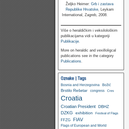
Željko Heimer:
Grb i zastava
Republike Hrvatske
, Leykam
International, Zagreb, 2008.
Više o heraldičkim i veksilološkim
publikacijama vidi u kategoriji
Publikacije
.
More on heraldic and vexilloligcal
publications see in the category
Publications
.
Oznake | Tags
Bosnia and Herzegovina
Božić
Brstilo Rešetar
congress
Cres
Croatia
Croatian President
DBHZ
DZKG
exhibition
Festival of Flags
FIAV
FFZG
Flags of European and World