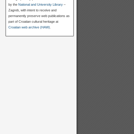
by the
National and University Library
–
Zagreb, with intent to receive and
permanently preserve web publications as
part of Croatian cultural heritage at
Croatian web archive (HAW)
.