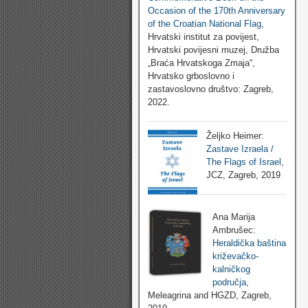
Occasion of the 170th Anniversary
of the Croatian National Flag
,
Hrvatski institut za povijest,
Hrvatski povijesni muzej, Družba
„Braća Hrvatskoga Zmaja“,
Hrvatsko grboslovno i
zastavoslovno društvo: Zagreb,
2022.
Željko Heimer:
Zastave Izraela /
The Flags of Israel
,
JCZ, Zagreb, 2019
Ana Marija
Ambrušec:
Heraldička baština
križevačko-
kalničkog
područja
,
Meleagrina and HGZD, Zagreb,