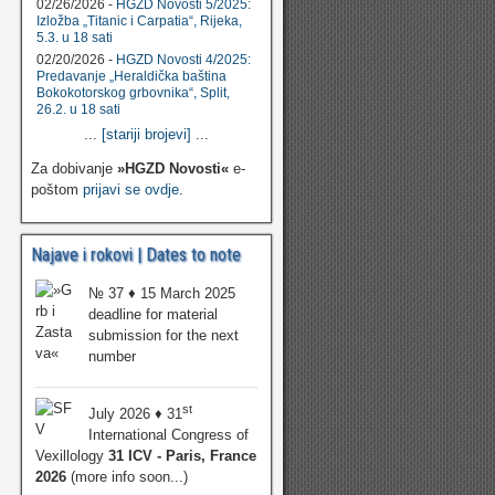
02/26/2026 -
HGZD Novosti 5/2025:
Izložba „Titanic i Carpatia“, Rijeka,
5.3. u 18 sati
02/20/2026 -
HGZD Novosti 4/2025:
Predavanje „Heraldička baština
Bokokotorskog grbovnika“, Split,
26.2. u 18 sati
...
[stariji brojevi]
...
Za dobivanje
»HGZD Novosti«
e-
poštom
prijavi se ovdje
.
Najave i rokovi | Dates to note
№ 37 ♦ 15 March 2025
deadline for material
submission for the next
number
st
July 2026 ♦ 31
International Congress of
Vexillology
31 ICV - Paris, France
2026
(more info soon...)