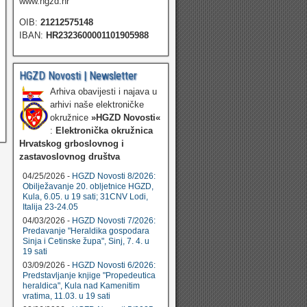
www.hgzd.hr
OIB:
21212575148
IBAN:
HR2323600001101905988
HGZD Novosti | Newsletter
Arhiva obavijesti i najava u
arhivi naše elektroničke
okružnice
»HGZD Novosti«
:
Elektronička okružnica
Hrvatskog grboslovnog i
zastavoslovnog društva
04/25/2026 -
HGZD Novosti 8/2026:
Obilježavanje 20. obljetnice HGZD,
Kula, 6.05. u 19 sati; 31CNV Lodi,
Italija 23-24.05
04/03/2026 -
HGZD Novosti 7/2026:
Predavanje "Heraldika gospodara
Sinja i Cetinske župa", Sinj, 7. 4. u
19 sati
03/09/2026 -
HGZD Novosti 6/2026:
Predstavljanje knjige "Propedeutica
heraldica", Kula nad Kamenitim
vratima, 11.03. u 19 sati