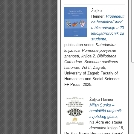
Željko
Heimer:
Propedeuti
ca heraldica/Uvod
u blazoniranje u 20
lekcija/Priručnik za
studente
,
publication series
Katedarska
knjižnica: Pomoćne povijesne
znanosti, knjiga 2, Bibliotheca
Cathedrae: Scientiae auxiliares
historiae, Vol II
, Zagreb,
University of Zagreb Facutly of
Humanities and Social Sciences –
FF Press, 2025.
Željko Heimer:
Milan Sunko –
heraldički umjetnik
svjetskog glasa
,
niz
Acta eto studia
draconica
knjiga 18,
Družba „Braća Hrvatskoga Zmaja“,