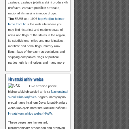
zastave, zastave jedriličarskih i brodarskih
društava, zastave političkih stranaka,
nacionalnih manjina i mnoge druge.
The FAME
est. 1996
http://zeljko-heimer-
fame.from.hr
is the web site where you
may find historical and modern coats of
arms and flags of the states in the region,
its subdivisions, cities and municipalities,
maritime and naval flags, military rank
flags, flags of the yacht associations and
shipping companies, flags of political
parties, ethnic minorities and many more.
Hrvatski arhiv weba
Ove stranice pobire,
bibliografski obrađuje i arhivira
Nacionalna i
sveučilišna knjižnica
Zagreb, namijenjeno
preuzimanju i trajnom čuvanju publikacija s
weba kao dijela hrvatske kulturne baštine u
Hrvatskom arhivu weba (HAW)
.
These pages are harvested,
bibliographically processed and archived