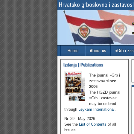
Hrvatsko grboslovno i zastavos
Home
About us
»Grb i za
Izdanja | Publications
The journal »Grb i
zastava«
since
2006
The HGZD journal
»Grb i zastava«
may be ordered
through
Leykam International
.
Nr. 39 - May 2026
See the
List of Contents
of all
issues