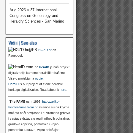
Aug 2026 ♦ 37 International
Congress on Genealogy and
Heraldry Sciences - San Marino
Vidi i | See also
HGZD.hr
on
Facebook
HeralD
je naš projekt
digitalizacije kamene heraldičke baštine.
Više o projektu na
ovdje
.
HeralD
is our project of stone heraldic
heritage digitalization. Read about it
here
.
The FAME
osn. 1996.
http://zeljko-
heimer-fame.from.hr
stranice su na kojima
možete naći povijesne i suvremene grbove
i zastave država u regiji, njihovih pokrajina,
gradova i općina, pomorske i vojno
pomorske zastave, vojne položajne