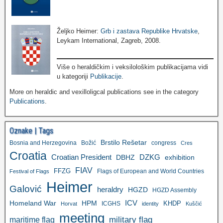
Željko Heimer:
Grb i zastava Republike Hrvatske
,
Leykam International, Zagreb, 2008.
Više o heraldičkim i veksilološkim publikacijama vidi
u kategoriji
Publikacije
.
More on heraldic and vexilloligcal publications see in the category
Publications
.
Oznake | Tags
Brstilo Rešetar
Bosnia and Herzegovina
Božić
congress
Cres
Croatia
Croatian President
DZKG
exhibition
DBHZ
FIAV
FFZG
Flags of European and World Countries
Festival of Flags
Heimer
Galović
heraldry
HGZD
HGZD Assembly
ICV
Homeland War
HPM
KHDP
ICGHS
Horvat
identity
Kuščić
meeting
military flag
maritime flag