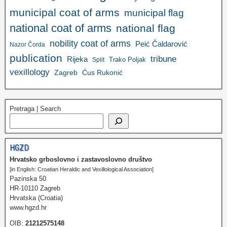
municipal coat of arms
municipal flag
national coat of arms
national flag
nobility coat of arms
Peić Čaldarović
Nazor Čorda
publication
tribune
Rijeka
Trako Poljak
Split
vexillology
Zagreb
Ćus Rukonić
Pretraga | Search
HGZD
Hrvatsko grboslovno i zastavoslovno društvo
[in English: Croatian Heraldic and Vexillological Association]
Pazinska 50
HR-10110 Zagreb
Hrvatska (Croatia)
www.hgzd.hr
OIB:
21212575148