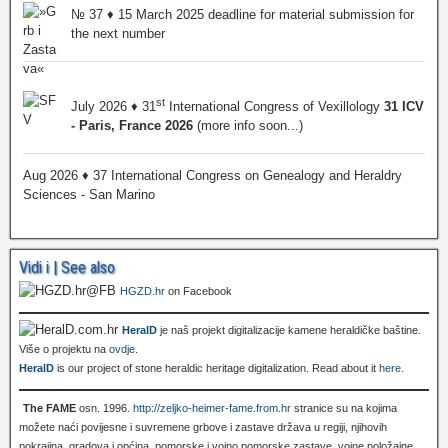
№ 37 ♦ 15 March 2025 deadline for material submission for
the next number
st
July 2026 ♦ 31
International Congress of Vexillology
31 ICV
- Paris, France 2026
(more info soon...)
Aug 2026 ♦ 37 International Congress on Genealogy and Heraldry
Sciences - San Marino
Vidi i | See also
HGZD.hr
on Facebook
HeralD
je naš projekt digitalizacije kamene heraldičke baštine.
Više o projektu na
ovdje
.
HeralD
is our project of stone heraldic heritage digitalization. Read about it
here
.
The FAME
osn. 1996.
http://zeljko-heimer-fame.from.hr
stranice su na kojima
možete naći povijesne i suvremene grbove i zastave država u regiji, njihovih
pokrajina, gradova i općina, pomorske i vojno pomorske zastave, vojne položajne