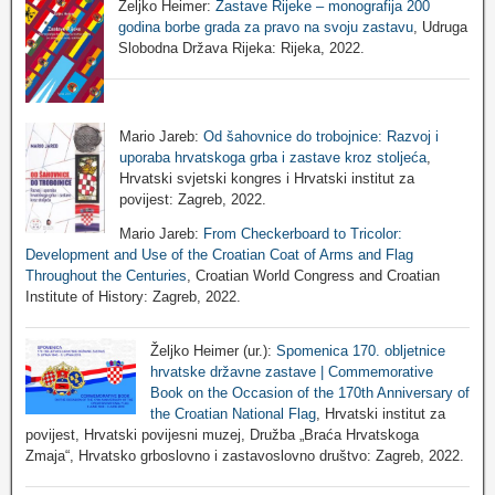
Željko Heimer:
Zastave Rijeke – monografija 200
godina borbe grada za pravo na svoju zastavu
, Udruga
Slobodna Država Rijeka: Rijeka, 2022.
Mario Jareb:
Od šahovnice do trobojnice: Razvoj i
uporaba hrvatskoga grba i zastave kroz stoljeća
,
Hrvatski svjetski kongres i Hrvatski institut za
povijest: Zagreb, 2022.
Mario Jareb:
From Checkerboard to Tricolor:
Development and Use of the Croatian Coat of Arms and Flag
Throughout the Centuries
, Croatian World Congress and Croatian
Institute of History: Zagreb, 2022.
Željko Heimer (ur.):
Spomenica 170. obljetnice
hrvatske državne zastave | Commemorative
Book on the Occasion of the 170th Anniversary of
the Croatian National Flag
, Hrvatski institut za
povijest, Hrvatski povijesni muzej, Družba „Braća Hrvatskoga
Zmaja“, Hrvatsko grboslovno i zastavoslovno društvo: Zagreb, 2022.