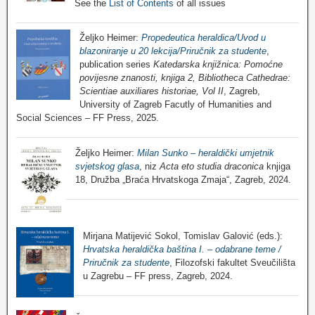
See the
List of Contents
of all issues
Željko Heimer:
Propedeutica heraldica/Uvod u
blazoniranje u 20 lekcija/Priručnik za studente
,
publication series
Katedarska knjižnica: Pomoćne
povijesne znanosti, knjiga 2, Bibliotheca Cathedrae:
Scientiae auxiliares historiae, Vol II
, Zagreb,
University of Zagreb Facutly of Humanities and
Social Sciences – FF Press, 2025.
Željko Heimer:
Milan Sunko – heraldički umjetnik
svjetskog glasa
, niz
Acta eto studia draconica
knjiga
18, Družba „Braća Hrvatskoga Zmaja“, Zagreb, 2024.
Mirjana Matijević Sokol, Tomislav Galović (eds.):
Hrvatska heraldička baština I. – odabrane teme /
Priručnik za studente
, Filozofski fakultet Sveučilišta
u Zagrebu – FF press, Zagreb, 2024.