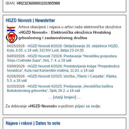
IBAN:
HR2323600001101905988
HGZD Novosti | Newsletter
Arhiva obavijesti i najava u arhivi naše elektroničke okružnice
»HGZD Novosti«
:
Elektronička okružnica Hrvatskog
grboslovnog i zastavoslovnog društva
04/25/2026 -
HGZD Novosti 8/2026: Obilježavanje 20. obljetnice HGZD,
Kula, 6.05. u 19 sati; 31CNV Lodi, Italija 23-24.05
04/03/2026 -
HGZD Novosti 7/2026: Predavanje "Heraldika gospodara
Sinja i Cetinske župa", Sinj, 7. 4. u 19 sati
03/09/2026 -
HGZD Novosti 6/2026: Predstavljanje knjige "Propedeutica
heraldica", Kula nad Kamenitim vratima, 11.03. u 19 sati
02/26/2026 -
HGZD Novosti 5/2025: Izložba „Titanic i Carpatia“, Rijeka,
5.3. u 18 sati
02/20/2026 -
HGZD Novosti 4/2025: Predavanje „Heraldička baština
Bokokotorskog grbovnika“, Split, 26.2. u 18 sati
...
[stariji brojevi]
...
Za dobivanje
»HGZD Novosti«
e-poštom
prijavi se ovdje
.
Najave i rokovi | Dates to note