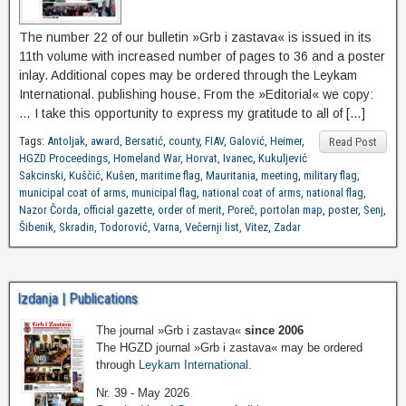
The number 22 of our bulletin »Grb i zastava« is issued in its
11th volume with increased number of pages to 36 and a poster
inlay. Additional copes may be ordered through the Leykam
International. publishing house. From the »Editorial« we copy:
… I take this opportunity to express my gratitude to all of […]
Tags:
Antoljak
,
award
,
Bersatić
,
county
,
FIAV
,
Galović
,
Heimer
,
Read Post
HGZD Proceedings
,
Homeland War
,
Horvat
,
Ivanec
,
Kukuljević
Sakcinski
,
Kuščić
,
Kušen
,
maritime flag
,
Mauritania
,
meeting
,
military flag
,
municipal coat of arms
,
municipal flag
,
national coat of arms
,
national flag
,
Nazor Čorda
,
official gazette
,
order of merit
,
Poreč
,
portolan map
,
poster
,
Senj
,
Šibenik
,
Skradin
,
Todorović
,
Varna
,
Večernji list
,
Vitez
,
Zadar
Izdanja | Publications
The journal »Grb i zastava«
since 2006
The HGZD journal »Grb i zastava« may be ordered
through
Leykam International
.
Nr. 39 - May 2026