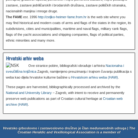
zastave, zastave jedriličarskih i brodarskih društava, zastave političkih stranaka,
nacionalnih manjina i mnoge druge.
The FAME
est. 1996
http://zeljko-heimer-fame.from.hr
is the web site where you
may find historical and modern coats of arms and flags of the states in the region, its
subdivisions, cities and municipalities, maritime and naval flags, military rank flags,
flags of the yacht associations and shipping companies, flags of political parties,
ethnic minorities and many more.
Hrvatski arhiv weba
Ove stranice pobire, bibliografski obrađuje i arhivira
Nacionalna i
sveučilišna knjižnica
Zagreb, namijenjeno preuzimanju i trajnom čuvanju publikacija s
weba kao dijela hrvatske kulturne baštine u
Hrvatskom arhivu weba (HAW)
.
These pages are harvested, bibliographically processed and archived by the
National and University Library
– Zagreb, with intent to receive and permanently
preserve web publications as part of Croatian cultural heritage at
Croatian web
archive (HAW)
.
Hrvatsko grboslovno i zastavoslovno društvo je član međunarodnih udruga |
The
Croatian Heraldic and Vexillological Association is a member of