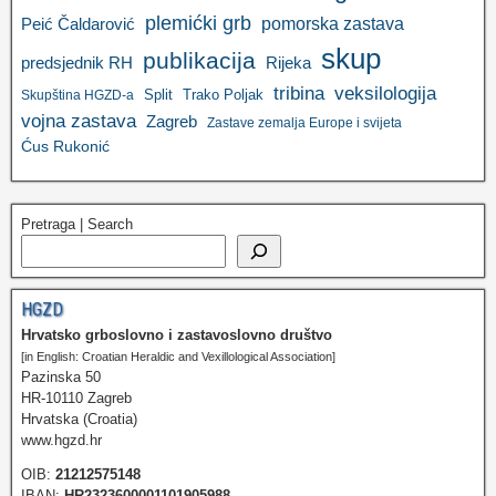
plemićki grb
pomorska zastava
Peić Čaldarović
skup
publikacija
predsjednik RH
Rijeka
tribina
veksilologija
Split
Trako Poljak
Skupština HGZD-a
vojna zastava
Zagreb
Zastave zemalja Europe i svijeta
Ćus Rukonić
Pretraga | Search
HGZD
Hrvatsko grboslovno i zastavoslovno društvo
[in English: Croatian Heraldic and Vexillological Association]
Pazinska 50
HR-10110 Zagreb
Hrvatska (Croatia)
www.hgzd.hr
OIB:
21212575148
IBAN:
HR2323600001101905988