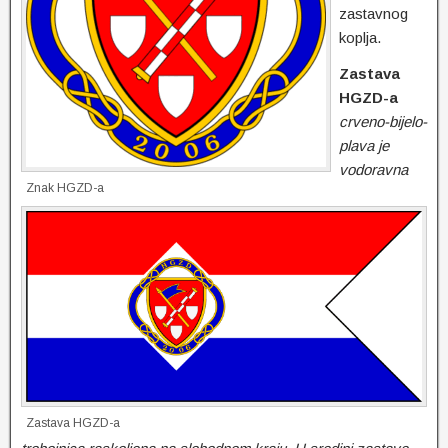
zastavnog
koplja.
Zastava
HGZD-a
crveno-bijelo-
plava je
vodoravna
Znak HGZD-a
Zastava HGZD-a