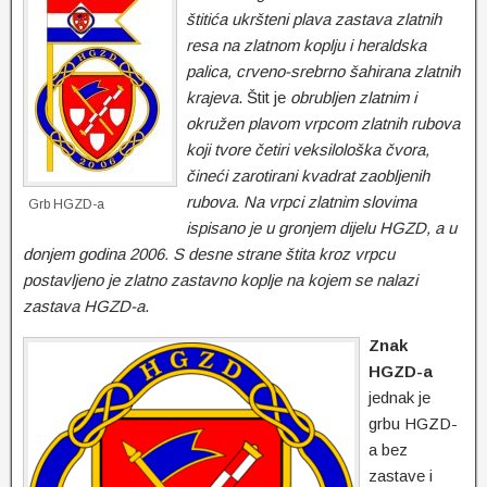
štitića ukršteni plava zastava zlatnih
resa na zlatnom koplju i heraldska
palica, crveno-srebrno šahirana zlatnih
krajeva
. Štit je
obrubljen zlatnim i
okružen plavom vrpcom zlatnih rubova
koji tvore četiri veksilološka čvora,
čineći zarotirani kvadrat zaobljenih
rubova. Na vrpci zlatnim slovima
Grb HGZD-a
ispisano je u gronjem dijelu HGZD, a u
donjem godina 2006. S desne strane štita kroz vrpcu
postavljeno je zlatno zastavno koplje na kojem se nalazi
zastava HGZD-a
.
Znak
HGZD-a
jednak je
grbu HGZD-
a bez
zastave i