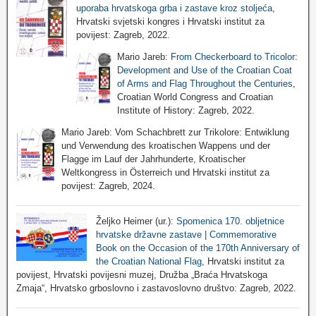
uporaba hrvatskoga grba i zastave kroz stoljeća
,
Hrvatski svjetski kongres i Hrvatski institut za
povijest: Zagreb, 2022.
Mario Jareb:
From Checkerboard to Tricolor:
Development and Use of the Croatian Coat
of Arms and Flag Throughout the Centuries
,
Croatian World Congress and Croatian
Institute of History: Zagreb, 2022.
Mario Jareb: Vom Schachbrett zur Trikolore: Entwiklung
und Verwendung des kroatischen Wappens und der
Flagge im Lauf der Jahrhunderte, Kroatischer
Weltkongress in Österreich und Hrvatski institut za
povijest: Zagreb, 2024.
Željko Heimer (ur.):
Spomenica 170. obljetnice
hrvatske državne zastave | Commemorative
Book on the Occasion of the 170th Anniversary of
the Croatian National Flag
, Hrvatski institut za
povijest, Hrvatski povijesni muzej, Družba „Braća Hrvatskoga
Zmaja“, Hrvatsko grboslovno i zastavoslovno društvo: Zagreb, 2022.