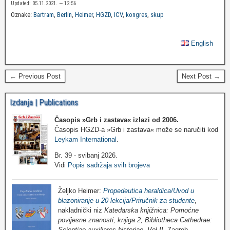
Updated: 05.11.2021. — 12:56
Oznake:
Bartram
,
Berlin
,
Heimer
,
HGZD
,
ICV
,
kongres
,
skup
English
← Previous Post
Next Post →
Izdanja | Publications
Časopis »Grb i zastava«
izlazi od 2006.
Časopis HGZD-a »Grb i zastava« može se naručiti kod
Leykam International
.
Br. 39 - svibanj 2026.
Vidi
Popis sadržaja svih brojeva
Željko Heimer:
Propedeutica heraldica/Uvod u
blazoniranje u 20 lekcija/Priručnik za studente
,
nakladnički niz
Katedarska knjižnica: Pomoćne
povijesne znanosti, knjiga 2, Bibliotheca Cathedrae:
Scientiae auxiliares historiae, Vol II
, Zagreb,