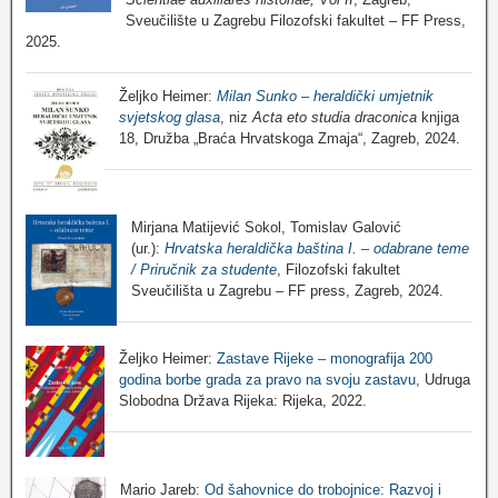
Sveučilište u Zagrebu Filozofski fakultet – FF Press,
2025.
Željko Heimer:
Milan Sunko – heraldički umjetnik
svjetskog glasa
, niz
Acta eto studia draconica
knjiga
18, Družba „Braća Hrvatskoga Zmaja“, Zagreb, 2024.
Mirjana Matijević Sokol, Tomislav Galović
(ur.):
Hrvatska heraldička baština I. – odabrane teme
/ Priručnik za studente
, Filozofski fakultet
Sveučilišta u Zagrebu – FF press, Zagreb, 2024.
Željko Heimer:
Zastave Rijeke – monografija 200
godina borbe grada za pravo na svoju zastavu
, Udruga
Slobodna Država Rijeka: Rijeka, 2022.
Mario Jareb:
Od šahovnice do trobojnice: Razvoj i