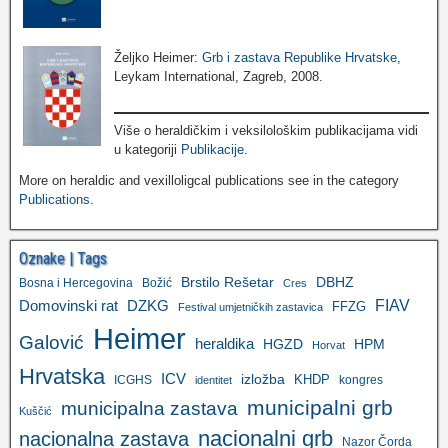
Željko Heimer:
Grb i zastava Republike Hrvatske
,
Leykam International, Zagreb, 2008.
Više o heraldičkim i veksilološkim publikacijama vidi
u kategoriji
Publikacije
.
More on heraldic and vexilloligcal publications see in the category
Publications
.
Oznake | Tags
Brstilo Rešetar
DBHZ
Bosna i Hercegovina
Božić
Cres
FIAV
DZKG
Domovinski rat
FFZG
Festival umjetničkih zastavica
Heimer
Galović
heraldika
HGZD
HPM
Horvat
Hrvatska
ICV
izložba
KHDP
ICGHS
kongres
identitet
municipalni grb
municipalna zastava
Kuščić
nacionalni grb
nacionalna zastava
Nazor Čorda