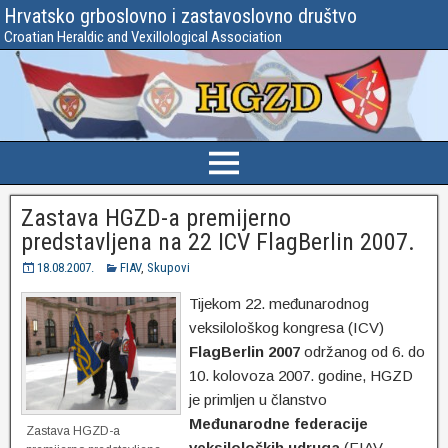
Hrvatsko grboslovno i zastavoslovno društvo
Croatian Heraldic and Vexillological Association
Zastava HGZD-a premijerno
predstavljena na 22 ICV FlagBerlin 2007.
18.08.2007.
FIAV
,
Skupovi
Tijekom 22. međunarodnog
veksilološkog kongresa (ICV)
FlagBerlin 2007
održanog od 6. do
10. kolovoza 2007. godine, HGZD
je primljen u članstvo
Međunarodne federacije
Zastava HGZD-a
veksiloloških udruga
(FIAV,