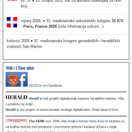
Br. 37 ♦ 15. ožujka 2025. rok za dostavu materijala za novi
broj
srpanj 2026. ♦ 31. međunarodni veksilološki kongres
31 ICV
- Paris, France 2026
(više informacija uskoro...)
kolovoz 2026 ♦ 37. međunarodni kongres genealoških i heraldičkih
znanosti San Marino
Vidi i | See also
HGZD.hr
on Facebook
HeralD
je naš projekt digitalizacije kamene heraldičke baštine. Više
o projektu na
ovdje
.
HeralD
is our project of stone heraldic heritage digitalization. Read about it
here
.
The FAME
osn. 1996.
http://zeljko-heimer-fame.from.hr
stranice su
na kojima možete naći povijesne i suvremene grbove i zastave država u regiji,