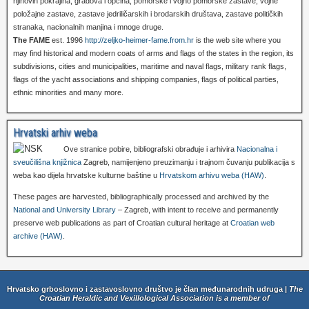
njihovih pokrajina, gradova i općina, pomorske i vojno pomorske zastave, vojne
položajne zastave, zastave jedriličarskih i brodarskih društava, zastave političkih
stranaka, nacionalnih manjina i mnoge druge.
The FAME
est. 1996
http://zeljko-heimer-fame.from.hr
is the web site where you
may find historical and modern coats of arms and flags of the states in the region, its
subdivisions, cities and municipalities, maritime and naval flags, military rank flags,
flags of the yacht associations and shipping companies, flags of political parties,
ethnic minorities and many more.
Hrvatski arhiv weba
Ove stranice pobire, bibliografski obrađuje i arhivira
Nacionalna i
sveučilišna knjižnica
Zagreb, namijenjeno preuzimanju i trajnom čuvanju publikacija s
weba kao dijela hrvatske kulturne baštine u
Hrvatskom arhivu weba (HAW)
.
These pages are harvested, bibliographically processed and archived by the
National and University Library
– Zagreb, with intent to receive and permanently
preserve web publications as part of Croatian cultural heritage at
Croatian web
archive (HAW)
.
Hrvatsko grboslovno i zastavoslovno društvo je član međunarodnih udruga |
The
Croatian Heraldic and Vexillological Association is a member of