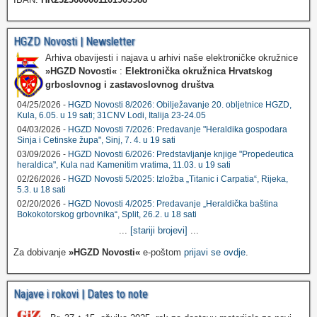
HGZD Novosti | Newsletter
Arhiva obavijesti i najava u arhivi naše elektroničke okružnice
»HGZD Novosti«
:
Elektronička okružnica Hrvatskog
grboslovnog i zastavoslovnog društva
04/25/2026 -
HGZD Novosti 8/2026: Obilježavanje 20. obljetnice HGZD,
Kula, 6.05. u 19 sati; 31CNV Lodi, Italija 23-24.05
04/03/2026 -
HGZD Novosti 7/2026: Predavanje "Heraldika gospodara
Sinja i Cetinske župa", Sinj, 7. 4. u 19 sati
03/09/2026 -
HGZD Novosti 6/2026: Predstavljanje knjige "Propedeutica
heraldica", Kula nad Kamenitim vratima, 11.03. u 19 sati
02/26/2026 -
HGZD Novosti 5/2025: Izložba „Titanic i Carpatia“, Rijeka,
5.3. u 18 sati
02/20/2026 -
HGZD Novosti 4/2025: Predavanje „Heraldička baština
Bokokotorskog grbovnika“, Split, 26.2. u 18 sati
...
[stariji brojevi]
...
Za dobivanje
»HGZD Novosti«
e-poštom
prijavi se ovdje
.
Najave i rokovi | Dates to note