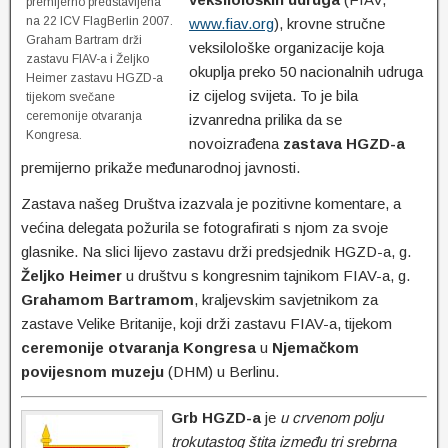
premijerno predstavljena
na 22 ICV FlagBerlin 2007.
www.fiav.org
), krovne stručne
Graham Bartram drži
veksilološke organizacije koja
zastavu FIAV-a i Željko
okuplja preko 50 nacionalnih udruga
Heimer zastavu HGZD-a
iz cijelog svijeta. To je bila
tijekom svečane
ceremonije otvaranja
izvanredna prilika da se
Kongresa.
novoizrađena
zastava HGZD-a
premijerno prikaže međunarodnoj javnosti.
Zastava našeg Društva izazvala je pozitivne komentare, a
većina delegata požurila se fotografirati s njom za svoje
glasnike. Na slici lijevo zastavu drži predsjednik HGZD-a, g.
Željko Heimer
u društvu s kongresnim tajnikom FIAV-a, g.
Grahamom Bartramom
, kraljevskim savjetnikom za
zastave Velike Britanije, koji drži zastavu FIAV-a, tijekom
ceremonije otvaranja Kongresa
u
Njemačkom
povijesnom muzeju
(DHM) u Berlinu.
Grb HGZD-a
je
u crvenom polju
trokutastog štita između tri srebrna