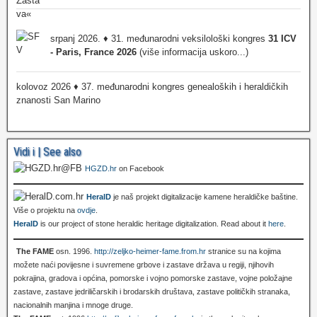
srpanj 2026. ♦ 31. međunarodni veksilološki kongres
31 ICV
- Paris, France 2026
(više informacija uskoro...)
kolovoz 2026 ♦ 37. međunarodni kongres genealoških i heraldičkih
znanosti San Marino
Vidi i | See also
HGZD.hr
on Facebook
HeralD
je naš projekt digitalizacije kamene heraldičke baštine.
Više o projektu na
ovdje
.
HeralD
is our project of stone heraldic heritage digitalization. Read about it
here
.
The FAME
osn. 1996.
http://zeljko-heimer-fame.from.hr
stranice su na kojima
možete naći povijesne i suvremene grbove i zastave država u regiji, njihovih
pokrajina, gradova i općina, pomorske i vojno pomorske zastave, vojne položajne
zastave, zastave jedriličarskih i brodarskih društava, zastave političkih stranaka,
nacionalnih manjina i mnoge druge.