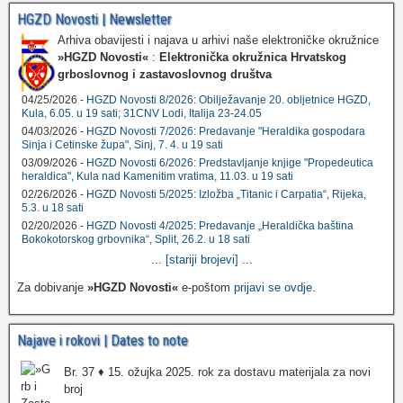
HGZD Novosti | Newsletter
Arhiva obavijesti i najava u arhivi naše elektroničke okružnice
»HGZD Novosti«
:
Elektronička okružnica Hrvatskog
grboslovnog i zastavoslovnog društva
04/25/2026 -
HGZD Novosti 8/2026: Obilježavanje 20. obljetnice HGZD,
Kula, 6.05. u 19 sati; 31CNV Lodi, Italija 23-24.05
04/03/2026 -
HGZD Novosti 7/2026: Predavanje "Heraldika gospodara
Sinja i Cetinske župa", Sinj, 7. 4. u 19 sati
03/09/2026 -
HGZD Novosti 6/2026: Predstavljanje knjige "Propedeutica
heraldica", Kula nad Kamenitim vratima, 11.03. u 19 sati
02/26/2026 -
HGZD Novosti 5/2025: Izložba „Titanic i Carpatia“, Rijeka,
5.3. u 18 sati
02/20/2026 -
HGZD Novosti 4/2025: Predavanje „Heraldička baština
Bokokotorskog grbovnika“, Split, 26.2. u 18 sati
...
[stariji brojevi]
...
Za dobivanje
»HGZD Novosti«
e-poštom
prijavi se ovdje
.
Najave i rokovi | Dates to note
Br. 37 ♦ 15. ožujka 2025. rok za dostavu materijala za novi
broj