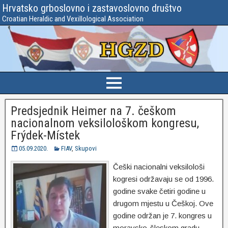
Hrvatsko grboslovno i zastavoslovno društvo
Croatian Heraldic and Vexillological Association
Predsjednik Heimer na 7. češkom
nacionalnom veksilološkom kongresu,
Frýdek-Místek
05.09.2020.
FIAV
,
Skupovi
Češki nacionalni veksilološi
kogresi održavaju se od 1996.
godine svake četiri godine u
drugom mjestu u Češkoj. Ove
godine održan je 7. kongres u
moravsko-šleskom gradu