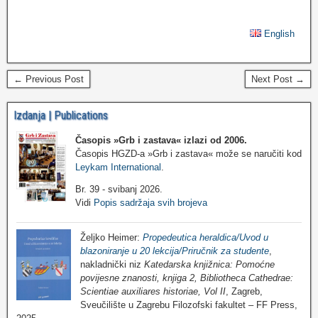
English
← Previous Post
Next Post →
Izdanja | Publications
Časopis »Grb i zastava«
izlazi od 2006.
Časopis HGZD-a »Grb i zastava« može se naručiti kod
Leykam International
.
Br. 39 - svibanj 2026.
Vidi
Popis sadržaja svih brojeva
Željko Heimer:
Propedeutica heraldica/Uvod u
blazoniranje u 20 lekcija/Priručnik za studente
,
nakladnički niz
Katedarska knjižnica: Pomoćne
povijesne znanosti, knjiga 2, Bibliotheca Cathedrae:
Scientiae auxiliares historiae, Vol II
, Zagreb,
Sveučilište u Zagrebu Filozofski fakultet – FF Press,