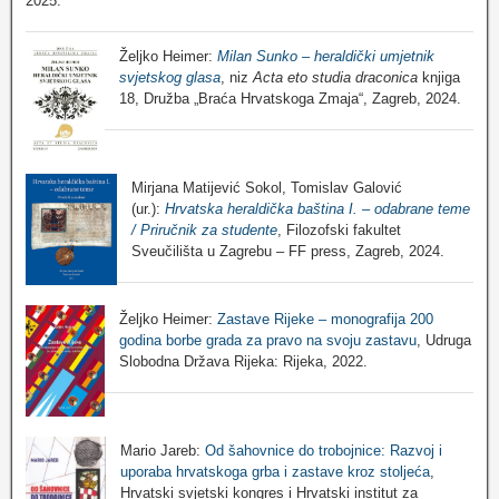
2025.
Željko Heimer:
Milan Sunko – heraldički umjetnik
svjetskog glasa
, niz
Acta eto studia draconica
knjiga
18, Družba „Braća Hrvatskoga Zmaja“, Zagreb, 2024.
Mirjana Matijević Sokol, Tomislav Galović
(ur.):
Hrvatska heraldička baština I. – odabrane teme
/ Priručnik za studente
, Filozofski fakultet
Sveučilišta u Zagrebu – FF press, Zagreb, 2024.
Željko Heimer:
Zastave Rijeke – monografija 200
godina borbe grada za pravo na svoju zastavu
, Udruga
Slobodna Država Rijeka: Rijeka, 2022.
Mario Jareb:
Od šahovnice do trobojnice: Razvoj i
uporaba hrvatskoga grba i zastave kroz stoljeća
,
Hrvatski svjetski kongres i Hrvatski institut za