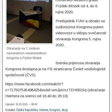
Frýdek-Místek od 4. do 6.
rujna 2020.
Predsjednik FIAV-a obratio se
sudionicima Kongresa putem
videoveze u sklopu svečanosti
otvaranja Kongresa 5. rujna
2020.
Obraćanje na 7. češkom
nacionalnom veksilološđkom
kongresu u Frýdek-Místek
Snimka prijenosa otvaranja
Kongresa dostupna je na FB stranicama
České vexilologické
společnosti
(ČVS)
https://www.facebook.com/watch/?
v=717507545498425&extid=umJjaVszTEH061Sq (obraćanje
Heimera na snimci od 16:40 do 26:10)
Updated: 05.09.2020. — 08:49
Oznake:
Češka Republika
,
Heimer
,
kongres
,
skup