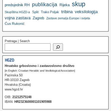
skup
publikacija
predsjednik RH
Rijeka
tribina
veksilologija
Split
Trako Poljak
Skupština HGZD-a
vojna zastava
Zagreb
Zastave zemalja Europe i svijeta
Ćus Rukonić
Pretraga | Search
HGZD
Hrvatsko grboslovno i zastavoslovno društvo
[in English: Croatian Heraldic and Vexillological Association]
Pazinska 50
HR-10110 Zagreb
Hrvatska (Croatia)
www.hgzd.hr
OIB:
21212575148
IBAN:
HR2323600001101905988