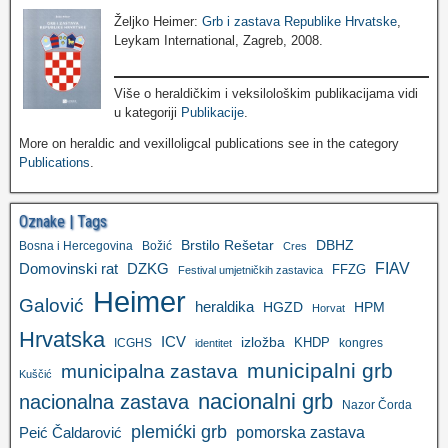
Željko Heimer:
Grb i zastava Republike Hrvatske
,
Leykam International, Zagreb, 2008.
Više o heraldičkim i veksilološkim publikacijama vidi
u kategoriji
Publikacije
.
More on heraldic and vexilloligcal publications see in the category
Publications
.
Oznake | Tags
Brstilo Rešetar
DBHZ
Bosna i Hercegovina
Božić
Cres
FIAV
DZKG
Domovinski rat
FFZG
Festival umjetničkih zastavica
Heimer
Galović
heraldika
HGZD
HPM
Horvat
Hrvatska
ICV
izložba
KHDP
ICGHS
kongres
identitet
municipalni grb
municipalna zastava
Kuščić
nacionalni grb
nacionalna zastava
Nazor Čorda
plemićki grb
pomorska zastava
Peić Čaldarović