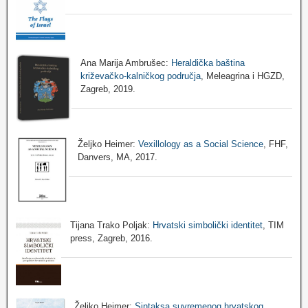
Ana Marija Ambrušec:
Heraldička baština
križevačko-kalničkog područja
, Meleagrina i HGZD,
Zagreb, 2019.
Željko Heimer:
Vexillology as a Social Science
, FHF,
Danvers, MA, 2017.
Tijana Trako Poljak:
Hrvatski simbolički identitet
, TIM
press, Zagreb, 2016.
Željko Heimer:
Sintaksa suvremenog hrvatskog