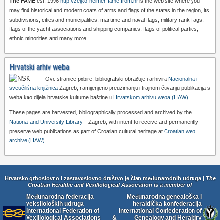
The FAME
est. 1996
http://zeljko-heimer-fame.from.hr
is the web site where you
may find historical and modern coats of arms and flags of the states in the region, its
subdivisions, cities and municipalities, maritime and naval flags, military rank flags,
flags of the yacht associations and shipping companies, flags of political parties,
ethnic minorities and many more.
Hrvatski arhiv weba
Ove stranice pobire, bibliografski obrađuje i arhivira
Nacionalna i
sveučilišna knjižnica
Zagreb, namijenjeno preuzimanju i trajnom čuvanju publikacija s
weba kao dijela hrvatske kulturne baštine u
Hrvatskom arhivu weba (HAW)
.
These pages are harvested, bibliographically processed and archived by the
National and University Library
– Zagreb, with intent to receive and permanently
preserve web publications as part of Croatian cultural heritage at
Croatian web
archive (HAW)
.
Hrvatsko grboslovno i zastavoslovno društvo je član međunarodnih udruga |
The
Croatian Heraldic and Vexillological Association is a member of
Međunarodna federacija
Međunarodna genealoška i
veksiloloških udruga
heraldička konfederacija
International Federation of
International Confederation of
Vexillological Associations
&
Genealogy and Heraldry