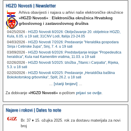
HGZD Novosti | Newsletter
Arhiva obavijesti i najava u arhivi naše elektroničke okružnice
»HGZD Novosti«
:
Elektronička okružnica Hrvatskog
grboslovnog i zastavoslovnog društva
04/25/2026 -
HGZD Novosti 8/2026: Obilježavanje 20. obljetnice HGZD,
Kula, 6.05. u 19 sati; 31CNV Lodi, Italija 23-24.05
04/03/2026 -
HGZD Novosti 7/2026: Predavanje "Heraldika gospodara
Sinja i Cetinske župa", Sinj, 7. 4. u 19 sati
03/09/2026 -
HGZD Novosti 6/2026: Predstavljanje knjige "Propedeutica
heraldica", Kula nad Kamenitim vratima, 11.03. u 19 sati
02/26/2026 -
HGZD Novosti 5/2025: Izložba „Titanic i Carpatia“, Rijeka,
5.3. u 18 sati
02/20/2026 -
HGZD Novosti 4/2025: Predavanje „Heraldička baština
Bokokotorskog grbovnika“, Split, 26.2. u 18 sati
...
[stariji brojevi]
...
Za dobivanje
»HGZD Novosti«
e-poštom
prijavi se ovdje
.
Najave i rokovi | Dates to note
Br. 37 ♦ 15. ožujka 2025. rok za dostavu materijala za novi
broj