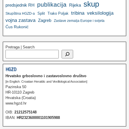
skup
publikacija
predsjednik RH
Rijeka
tribina
veksilologija
Split
Trako Poljak
Skupština HGZD-a
vojna zastava
Zagreb
Zastave zemalja Europe i svijeta
Ćus Rukonić
Pretraga | Search
HGZD
Hrvatsko grboslovno i zastavoslovno društvo
[in English: Croatian Heraldic and Vexillological Association]
Pazinska 50
HR-10110 Zagreb
Hrvatska (Croatia)
www.hgzd.hr
OIB:
21212575148
IBAN:
HR2323600001101905988