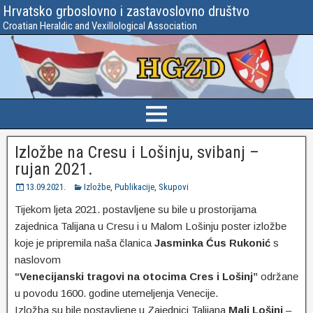
Hrvatsko grboslovno i zastavoslovno društvo
Croatian Heraldic and Vexillological Association
Izložbe na Cresu i Lošinju, svibanj –
rujan 2021.
13.09.2021.
Izložbe
,
Publikacije
,
Skupovi
Tijekom ljeta 2021. postavljene su bile u prostorijama
zajednica Talijana u Cresu i u Malom Lošinju poster izložbe
koje je pripremila naša članica
Jasminka Ćus Rukonić
s
naslovom
“Venecijanski tragovi na otocima Cres i Lošinj”
održane
u povodu 1600. godine utemeljenja Venecije.
Izložba su bile postavljene u Zajednici Talijana
Mali Lošinj
–