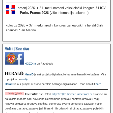
srpanj 2026. ♦ 31. međunarodni veksilološki kongres
31 ICV
- Paris, France 2026
(više informacija uskoro...)
kolovoz 2026 ♦ 37. međunarodni kongres genealoških i heraldičkih
znanosti San Marino
Vidi i | See also
HGZD.hr
on Facebook
HeralD
je naš projekt digitalizacije kamene heraldičke baštine. Više
o projektu na
ovdje
.
HeralD
is our project of stone heraldic heritage digitalization. Read about it
here
.
The FAME
osn. 1996.
http://zeljko-heimer-fame.from.hr
stranice su
na kojima možete naći povijesne i suvremene grbove i zastave država u regiji,
njihovih pokrajina, gradova i općina, pomorske i vojno pomorske zastave, vojne
položajne zastave, zastave jedriličarskih i brodarskih društava, zastave političkih