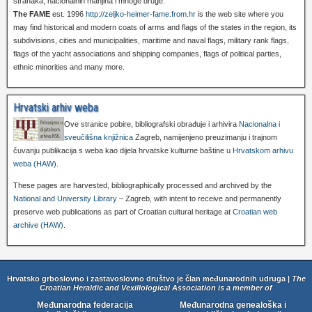
stranaka, nacionalnih manjina i mnoge druge.
The FAME
est. 1996
http://zeljko-heimer-fame.from.hr
is the web site where you
may find historical and modern coats of arms and flags of the states in the region, its
subdivisions, cities and municipalities, maritime and naval flags, military rank flags,
flags of the yacht associations and shipping companies, flags of political parties,
ethnic minorities and many more.
Hrvatski arhiv weba
Ove stranice pobire, bibliografski obrađuje i arhivira
Nacionalna i
sveučilišna knjižnica
Zagreb, namijenjeno preuzimanju i trajnom
čuvanju publikacija s weba kao dijela hrvatske kulturne baštine u
Hrvatskom arhivu
weba (HAW)
.
These pages are harvested, bibliographically processed and archived by the
National and University Library
– Zagreb, with intent to receive and permanently
preserve web publications as part of Croatian cultural heritage at
Croatian web
archive (HAW)
.
Hrvatsko grboslovno i zastavoslovno društvo je član međunarodnih udruga |
The
Croatian Heraldic and Vexillological Association is a member of
Međunarodna federacija
Međunarodna genealoška i