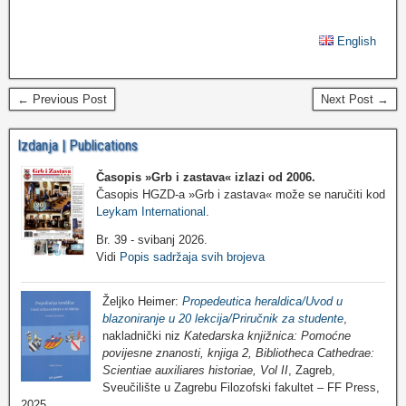
English
← Previous Post
Next Post →
Izdanja | Publications
Časopis »Grb i zastava«
izlazi od 2006.
Časopis HGZD-a »Grb i zastava« može se naručiti kod
Leykam International
.
Br. 39 - svibanj 2026.
Vidi
Popis sadržaja svih brojeva
Željko Heimer:
Propedeutica heraldica/Uvod u
blazoniranje u 20 lekcija/Priručnik za studente
,
nakladnički niz
Katedarska knjižnica: Pomoćne
povijesne znanosti, knjiga 2, Bibliotheca Cathedrae:
Scientiae auxiliares historiae, Vol II
, Zagreb,
Sveučilište u Zagrebu Filozofski fakultet – FF Press,
2025.