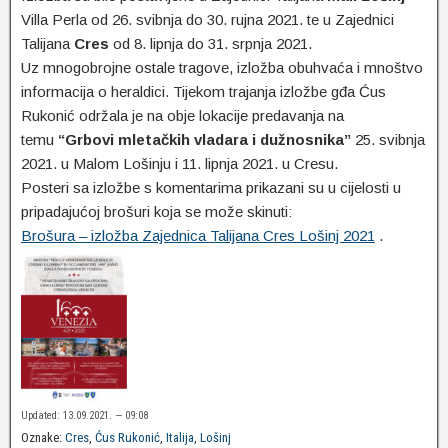
Villa Perla od 26. svibnja do 30. rujna 2021. te u Zajednici
Talijana
Cres
od 8. lipnja do 31. srpnja 2021.
Uz mnogobrojne ostale tragove, izložba obuhvaća i mnoštvo
informacija o heraldici. Tijekom trajanja izložbe gđa Ćus
Rukonić održala je na obje lokacije predavanja na
temu
“Grbovi mletačkih vladara i dužnosnika”
25. svibnja
2021. u Malom Lošinju i 11. lipnja 2021. u Cresu.
Posteri sa izložbe s komentarima prikazani su u cijelosti u
pripadajućoj brošuri koja se može skinuti:
Brošura – izložba Zajednica Talijana Cres Lošinj 2021
.
Updated: 13.09.2021. — 09:08
Oznake:
Cres
,
Ćus Rukonić
,
Italija
,
Lošinj