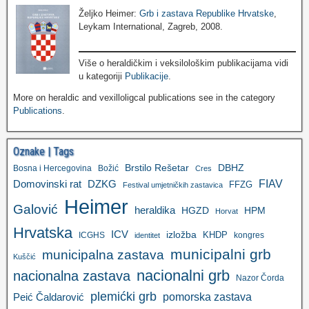
Željko Heimer:
Grb i zastava Republike Hrvatske
,
Leykam International, Zagreb, 2008.
Više o heraldičkim i veksilološkim publikacijama vidi
u kategoriji
Publikacije
.
More on heraldic and vexilloligcal publications see in the category
Publications
.
Oznake | Tags
Brstilo Rešetar
DBHZ
Bosna i Hercegovina
Božić
Cres
FIAV
DZKG
Domovinski rat
FFZG
Festival umjetničkih zastavica
Heimer
Galović
heraldika
HGZD
HPM
Horvat
Hrvatska
ICV
izložba
KHDP
ICGHS
kongres
identitet
municipalni grb
municipalna zastava
Kuščić
nacionalni grb
nacionalna zastava
Nazor Čorda
plemićki grb
pomorska zastava
Peić Čaldarović