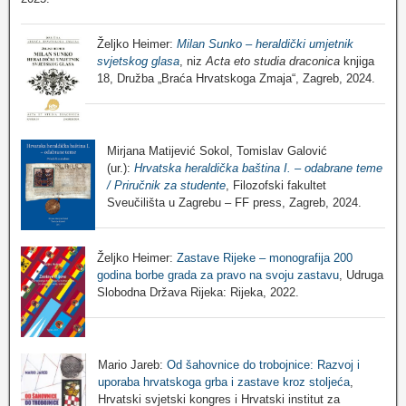
Željko Heimer:
Milan Sunko – heraldički umjetnik
svjetskog glasa
, niz
Acta eto studia draconica
knjiga
18, Družba „Braća Hrvatskoga Zmaja“, Zagreb, 2024.
Mirjana Matijević Sokol, Tomislav Galović
(ur.):
Hrvatska heraldička baština I. – odabrane teme
/ Priručnik za studente
, Filozofski fakultet
Sveučilišta u Zagrebu – FF press, Zagreb, 2024.
Željko Heimer:
Zastave Rijeke – monografija 200
godina borbe grada za pravo na svoju zastavu
, Udruga
Slobodna Država Rijeka: Rijeka, 2022.
Mario Jareb:
Od šahovnice do trobojnice: Razvoj i
uporaba hrvatskoga grba i zastave kroz stoljeća
,
Hrvatski svjetski kongres i Hrvatski institut za