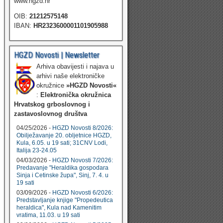
www.hgzd.hr
OIB:
21212575148
IBAN:
HR2323600001101905988
HGZD Novosti | Newsletter
Arhiva obavijesti i najava u
arhivi naše elektroničke
okružnice
»HGZD Novosti«
:
Elektronička okružnica
Hrvatskog grboslovnog i
zastavoslovnog društva
04/25/2026 -
HGZD Novosti 8/2026:
Obilježavanje 20. obljetnice HGZD,
Kula, 6.05. u 19 sati; 31CNV Lodi,
Italija 23-24.05
04/03/2026 -
HGZD Novosti 7/2026:
Predavanje "Heraldika gospodara
Sinja i Cetinske župa", Sinj, 7. 4. u
19 sati
03/09/2026 -
HGZD Novosti 6/2026:
Predstavljanje knjige "Propedeutica
heraldica", Kula nad Kamenitim
vratima, 11.03. u 19 sati