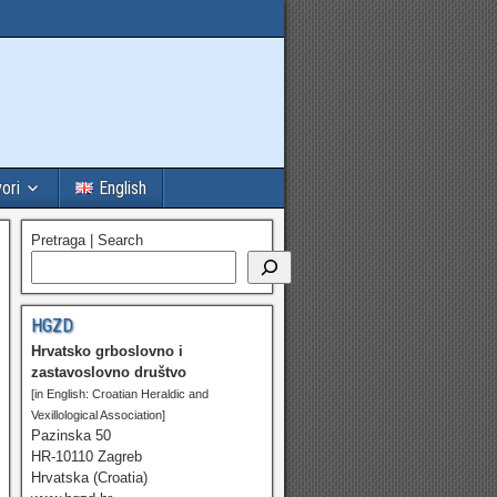
vori
English
Pretraga | Search
HGZD
Hrvatsko grboslovno i
zastavoslovno društvo
[in English: Croatian Heraldic and
Vexillological Association]
Pazinska 50
HR-10110 Zagreb
Hrvatska (Croatia)