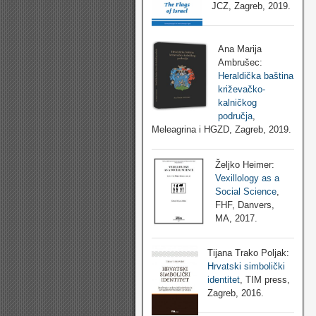
JCZ, Zagreb, 2019.
Ana Marija
Ambrušec:
Heraldička baština
križevačko-
kalničkog
područja
,
Meleagrina i HGZD, Zagreb, 2019.
Željko Heimer:
Vexillology as a
Social Science
,
FHF, Danvers,
MA, 2017.
Tijana Trako Poljak:
Hrvatski simbolički
identitet
, TIM press,
Zagreb, 2016.