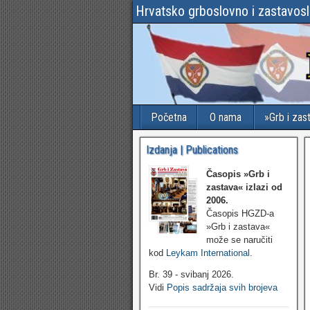
Hrvatsko grboslovno i zastavos
Početna
O nama
»Grb i zas
Izdanja | Publications
Časopis »Grb i
zastava«
izlazi od
2006.
Časopis HGZD-a
»Grb i zastava«
može se naručiti
kod
Leykam International
.
Br. 39 - svibanj 2026.
Vidi
Popis sadržaja svih brojeva