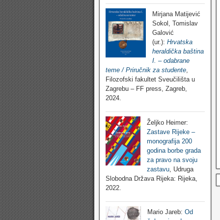
Mirjana Matijević
Sokol, Tomislav
Galović
(ur.):
Hrvatska
heraldička baština
I. – odabrane
teme / Priručnik za studente
,
Filozofski fakultet Sveučilišta u
Zagrebu – FF press, Zagreb,
2024.
Željko Heimer:
Zastave Rijeke –
monografija 200
godina borbe grada
za pravo na svoju
zastavu
, Udruga
Slobodna Država Rijeka: Rijeka,
2022.
Mario Jareb:
Od