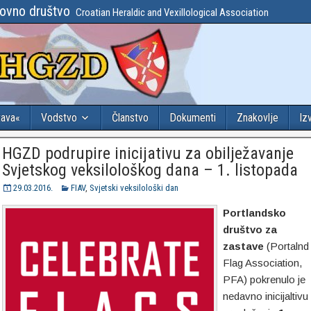
lovno društvo
Croatian Heraldic and Vexillological Association
tava«
Vodstvo
Članstvo
Dokumenti
Znakovlje
Iz
HGZD podrupire inicijativu za obilježavanje
Svjetskog veksilološkog dana – 1. listopada
29.03.2016.
FIAV
,
Svjetski veksilološki dan
Portlandsko
društvo za
zastave
(Portalnd
Flag Association,
PFA) pokrenulo je
nedavno inicijaltivu