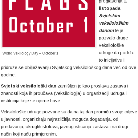
proglašenja
1.
listopada
Svjetskim
veksilološkim
danom
te je
pozvalo druge
veksilološke
udruge da podrže
Wolrd Vexilology Day – October 1
to inicijativu i
pridruže se obilježavanju Svjetskog veksilološkog dana već od ove
godine.
Svjetski veksilološki dan
zamišljen je kao proslava zastava i
znanosti koja ih proučava (veksilologija) u organizaciji udruga i
institucija koje se njome bave.
Veksilološke udruge pozvane su da na taj dan promiču svoje ciljeve
u javnosti, organiziraju najrazličitija moguća događanja, od
predavanja, okruglih stolova, javnog isticanja zastava i na drugi
način koji nađu primjerenim.