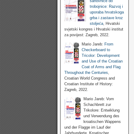
šahovnice do
trobojnice: Razvoj i
uporaba hrvatskoga
grba i zastave kroz
stoljeća
, Hrvatski
svjetski kongres i Hrvatski institut
za povijest: Zagreb, 2022.
Mario Jareb:
From
Checkerboard to
Tricolor: Development
and Use of the Croatian
Coat of Arms and Flag
Throughout the Centuries
,
Croatian World Congress and
Croatian Institute of History:
Zagreb, 2022.
Mario Jareb: Vom
Schachbrett zur
Trikolore: Entwiklung
und Verwendung des
kroatischen Wappens
und der Flagge im Lauf der
Jahrhunderte, Kroatischer