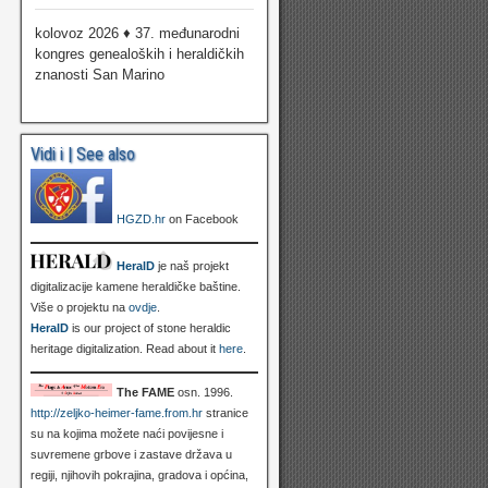
kolovoz 2026 ♦ 37. međunarodni
kongres genealoških i heraldičkih
znanosti San Marino
Vidi i | See also
HGZD.hr
on Facebook
HeralD
je naš projekt
digitalizacije kamene heraldičke baštine.
Više o projektu na
ovdje
.
HeralD
is our project of stone heraldic
heritage digitalization. Read about it
here
.
The FAME
osn. 1996.
http://zeljko-heimer-fame.from.hr
stranice
su na kojima možete naći povijesne i
suvremene grbove i zastave država u
regiji, njihovih pokrajina, gradova i općina,