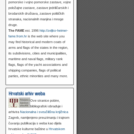
pomorske i vojno pomorske zastave, vojne
položajne zastave, zastave jedriličarskih i
brodarskih društava, zastave političkih
stranaka, nacionalnih manjina i mnoge
druge.
The FAME
est. 1996
http://zeljko-heimer-
fame.from.hr
is the web site where you
may find historical and modern coats of
arms and flags of the states in the region,
its subdivisions, cities and municipalities,
maritime and naval flags, military rank
flags, flags of the yacht associations and
shipping companies, flags of political
parties, ethnic minorities and many more.
Hrvatski arhiv weba
Ove stranice pobire,
bibliografski obrađuje i
arhivira
Nacionalna i sveučilišna knjižnica
Zagreb, namijenjeno preuzimanju i trajnom
čuvanju publikacija s weba kao dijela
hrvatske kulturne baštine u
Hrvatskom