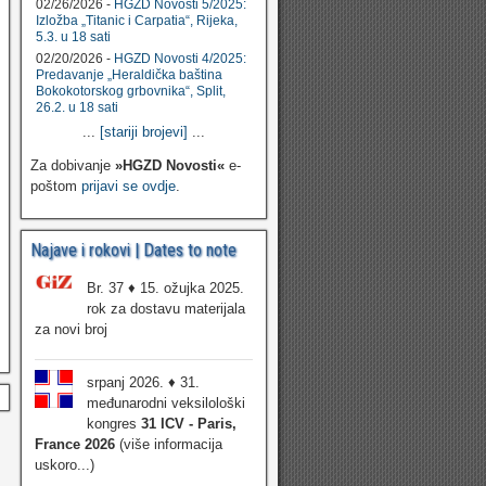
02/26/2026 -
HGZD Novosti 5/2025:
Izložba „Titanic i Carpatia“, Rijeka,
5.3. u 18 sati
02/20/2026 -
HGZD Novosti 4/2025:
Predavanje „Heraldička baština
Bokokotorskog grbovnika“, Split,
26.2. u 18 sati
...
[stariji brojevi]
...
Za dobivanje
»HGZD Novosti«
e-
poštom
prijavi se ovdje
.
Najave i rokovi | Dates to note
Br. 37 ♦ 15. ožujka 2025.
rok za dostavu materijala
za novi broj
srpanj 2026. ♦ 31.
međunarodni veksilološki
kongres
31 ICV - Paris,
France 2026
(više informacija
uskoro...)