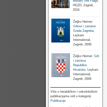
Military Unit Flags
,
HGZD, Zagreb,
2016.
Željko Heimer:
Grbovi i zastave
Grada Zagreba
,
Leykam
International,
Zagreb, 2009.
Željko Heimer:
Grb
i zastava
Republike
Hrvatske
, Leykam
International,
Zagreb, 2008.
Više o heraldičkim i veksilološkim
publikacijama vidi u kategoriji
Publikacije
.