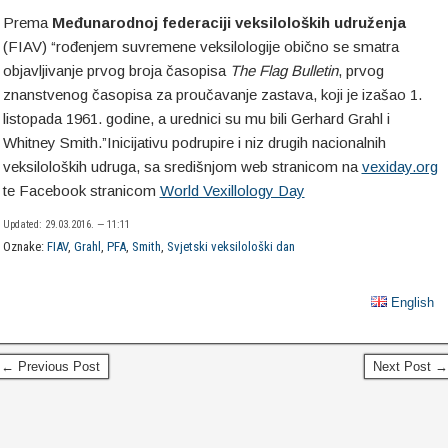
Prema
Međunarodnoj federaciji veksiloloških udruženja
(FIAV) “rođenjem suvremene veksilologije obično se smatra
objavljivanje prvog broja časopisa
The Flag Bulletin
, prvog
znanstvenog časopisa za proučavanje zastava, koji je izašao 1.
listopada 1961. godine, a urednici su mu bili Gerhard Grahl i
Whitney Smith.”Inicijativu podrupire i niz drugih nacionalnih
veksiloloških udruga, sa središnjom web stranicom na
vexiday.org
te Facebook stranicom
World Vexillology Day
Updated: 29.03.2016. — 11:11
Oznake:
FIAV
,
Grahl
,
PFA
,
Smith
,
Svjetski veksilološki dan
English
← Previous Post
Next Post →