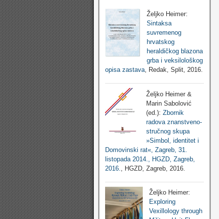
Željko Heimer:
Sintaksa
suvremenog
hrvatskog
heraldičkog blazona
grba i veksilološkog
opisa zastava
, Redak, Split, 2016.
Željko Heimer &
Marin Sabolović
(ed.):
Zbornik
radova znanstveno-
stručnog skupa
»Simbol, identitet i
Domovinski rat«, Zagreb, 31.
listopada 2014., HGZD, Zagreb,
2016.
, HGZD, Zagreb, 2016.
Željko Heimer:
Exploring
Vexillology through