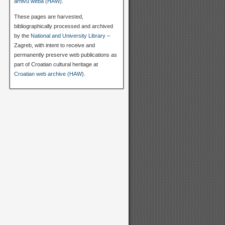
arhivu weba (HAW)
.
These pages are harvested,
bibliographically processed and archived
by the
National and University Library
–
Zagreb, with intent to receive and
permanently preserve web publications as
part of Croatian cultural heritage at
Croatian web archive (HAW)
.