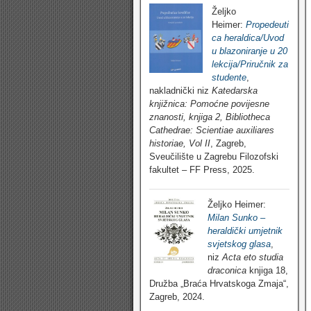
Željko
Heimer:
Propedeuti
ca heraldica/Uvod
u blazoniranje u 20
lekcija/Priručnik za
studente
,
nakladnički niz
Katedarska
knjižnica: Pomoćne povijesne
znanosti, knjiga 2, Bibliotheca
Cathedrae: Scientiae auxiliares
historiae, Vol II
, Zagreb,
Sveučilište u Zagrebu Filozofski
fakultet – FF Press, 2025.
Željko Heimer:
Milan Sunko –
heraldički umjetnik
svjetskog glasa
,
niz
Acta eto studia
draconica
knjiga 18,
Družba „Braća Hrvatskoga Zmaja“,
Zagreb, 2024.