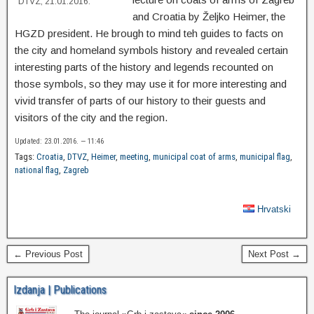
DTVZ, 21.01.2016.
and Croatia by Željko Heimer, the
HGZD president. He brough to mind teh guides to facts on
the city and homeland symbols history and revealed certain
interesting parts of the history and legends recounted on
those symbols, so they may use it for more interesting and
vivid transfer of parts of our history to their guests and
visitors of the city and the region.
Updated: 23.01.2016. — 11:46
Tags:
Croatia
,
DTVZ
,
Heimer
,
meeting
,
municipal coat of arms
,
municipal flag
,
national flag
,
Zagreb
Hrvatski
← Previous Post
Next Post →
Izdanja | Publications