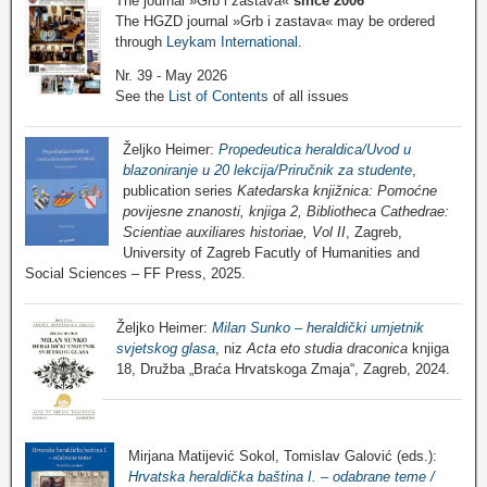
The journal »Grb i zastava«
since 2006
The HGZD journal »Grb i zastava« may be ordered
through
Leykam International
.
Nr. 39 - May 2026
See the
List of Contents
of all issues
Željko Heimer:
Propedeutica heraldica/Uvod u
blazoniranje u 20 lekcija/Priručnik za studente
,
publication series
Katedarska knjižnica: Pomoćne
povijesne znanosti, knjiga 2, Bibliotheca Cathedrae:
Scientiae auxiliares historiae, Vol II
, Zagreb,
University of Zagreb Facutly of Humanities and
Social Sciences – FF Press, 2025.
Željko Heimer:
Milan Sunko – heraldički umjetnik
svjetskog glasa
, niz
Acta eto studia draconica
knjiga
18, Družba „Braća Hrvatskoga Zmaja“, Zagreb, 2024.
Mirjana Matijević Sokol, Tomislav Galović (eds.):
Hrvatska heraldička baština I. – odabrane teme /