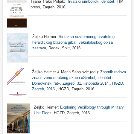
Tijana Trako Poljak:
Hrvatski simbolički identitet
, TIM
press, Zagreb, 2016.
Željko Heimer:
Sintaksa suvremenog hrvatskog
heraldičkog blazona grba i veksilološkog opisa
zastava
, Redak, Split, 2016.
Željko Heimer & Marin Sabolović (ed.):
Zbornik radova
znanstveno-stručnog skupa »Simbol, identitet i
Domovinski rat«, Zagreb, 31. listopada 2014., HGZD,
Zagreb, 2016.
, HGZD, Zagreb, 2016.
Željko Heimer:
Exploring Vexillology through Military
Unit Flags
, HGZD, Zagreb, 2016.