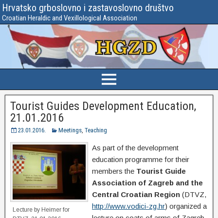
Hrvatsko grboslovno i zastavoslovno društvo
Croatian Heraldic and Vexillological Association
Tourist Guides Development Education,
21.01.2016
23.01.2016.
Meetings
,
Teaching
As part of the development
education programme for their
members the
Tourist Guide
Association of Zagreb and the
Central Croatian Region
(DTVZ,
http://www.vodici-zg.hr
) organized a
Lecture by Heimer for
lecture on coats of arms of Zagreb