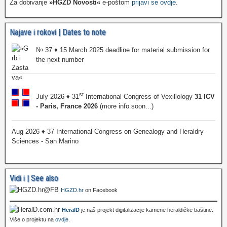
Za dobivanje
»HGZD Novosti«
e-poštom
prijavi se ovdje
.
Najave i rokovi | Dates to note
№ 37 ♦ 15 March 2025 deadline for material submission for
the next number
st
July 2026 ♦ 31
International Congress of Vexillology
31 ICV
- Paris, France 2026
(more info soon...)
Aug 2026 ♦ 37 International Congress on Genealogy and Heraldry
Sciences - San Marino
Vidi i | See also
HGZD.hr
on Facebook
HeralD
je naš projekt digitalizacije kamene heraldičke baštine.
Više o projektu na
ovdje
.