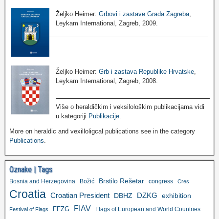
Željko Heimer:
Grbovi i zastave Grada Zagreba
,
Leykam International, Zagreb, 2009.
Željko Heimer:
Grb i zastava Republike Hrvatske
,
Leykam International, Zagreb, 2008.
Više o heraldičkim i veksilološkim publikacijama vidi
u kategoriji
Publikacije
.
More on heraldic and vexilloligcal publications see in the category
Publications
.
Oznake | Tags
Brstilo Rešetar
Bosnia and Herzegovina
Božić
congress
Cres
Croatia
Croatian President
DZKG
exhibition
DBHZ
FIAV
FFZG
Flags of European and World Countries
Festival of Flags