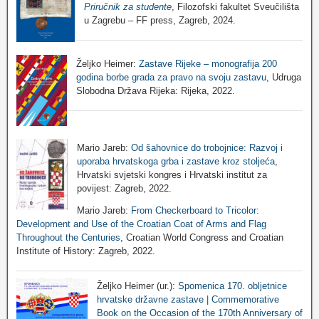
Priručnik za studente
, Filozofski fakultet Sveučilišta
u Zagrebu – FF press, Zagreb, 2024.
Željko Heimer:
Zastave Rijeke – monografija 200
godina borbe grada za pravo na svoju zastavu
, Udruga
Slobodna Država Rijeka: Rijeka, 2022.
Mario Jareb:
Od šahovnice do trobojnice: Razvoj i
uporaba hrvatskoga grba i zastave kroz stoljeća
,
Hrvatski svjetski kongres i Hrvatski institut za
povijest: Zagreb, 2022.
Mario Jareb:
From Checkerboard to Tricolor:
Development and Use of the Croatian Coat of Arms and Flag
Throughout the Centuries
, Croatian World Congress and Croatian
Institute of History: Zagreb, 2022.
Željko Heimer (ur.):
Spomenica 170. obljetnice
hrvatske državne zastave | Commemorative
Book on the Occasion of the 170th Anniversary of