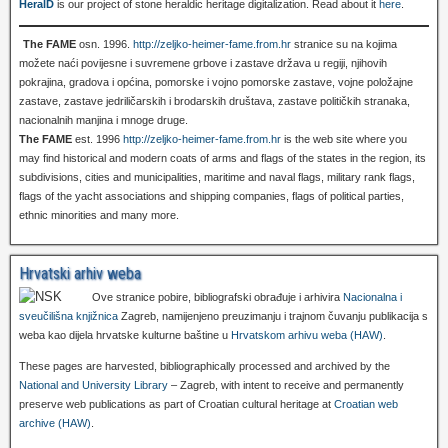
HeralD
is our project of stone heraldic heritage digitalization. Read about it
here
.
The FAME
osn. 1996.
http://zeljko-heimer-fame.from.hr
stranice su na kojima
možete naći povijesne i suvremene grbove i zastave država u regiji, njihovih
pokrajina, gradova i općina, pomorske i vojno pomorske zastave, vojne položajne
zastave, zastave jedriličarskih i brodarskih društava, zastave političkih stranaka,
nacionalnih manjina i mnoge druge.
The FAME
est. 1996
http://zeljko-heimer-fame.from.hr
is the web site where you
may find historical and modern coats of arms and flags of the states in the region, its
subdivisions, cities and municipalities, maritime and naval flags, military rank flags,
flags of the yacht associations and shipping companies, flags of political parties,
ethnic minorities and many more.
Hrvatski arhiv weba
Ove stranice pobire, bibliografski obrađuje i arhivira
Nacionalna i
sveučilišna knjižnica
Zagreb, namijenjeno preuzimanju i trajnom čuvanju publikacija s
weba kao dijela hrvatske kulturne baštine u
Hrvatskom arhivu weba (HAW)
.
These pages are harvested, bibliographically processed and archived by the
National and University Library
– Zagreb, with intent to receive and permanently
preserve web publications as part of Croatian cultural heritage at
Croatian web
archive (HAW)
.