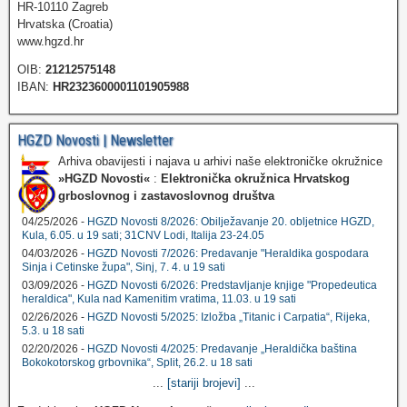
HR-10110 Zagreb
Hrvatska (Croatia)
www.hgzd.hr
OIB:
21212575148
IBAN:
HR2323600001101905988
HGZD Novosti | Newsletter
Arhiva obavijesti i najava u arhivi naše elektroničke okružnice
»HGZD Novosti«
:
Elektronička okružnica Hrvatskog
grboslovnog i zastavoslovnog društva
04/25/2026 -
HGZD Novosti 8/2026: Obilježavanje 20. obljetnice HGZD,
Kula, 6.05. u 19 sati; 31CNV Lodi, Italija 23-24.05
04/03/2026 -
HGZD Novosti 7/2026: Predavanje "Heraldika gospodara
Sinja i Cetinske župa", Sinj, 7. 4. u 19 sati
03/09/2026 -
HGZD Novosti 6/2026: Predstavljanje knjige "Propedeutica
heraldica", Kula nad Kamenitim vratima, 11.03. u 19 sati
02/26/2026 -
HGZD Novosti 5/2025: Izložba „Titanic i Carpatia“, Rijeka,
5.3. u 18 sati
02/20/2026 -
HGZD Novosti 4/2025: Predavanje „Heraldička baština
Bokokotorskog grbovnika“, Split, 26.2. u 18 sati
...
[stariji brojevi]
...