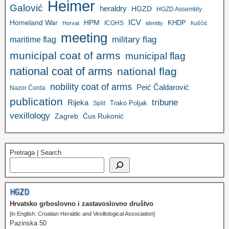
Heimer
Galović
heraldry
HGZD
HGZD Assembly
ICV
Homeland War
HPM
KHDP
ICGHS
Horvat
identity
Kuščić
meeting
military flag
maritime flag
municipal coat of arms
municipal flag
national coat of arms
national flag
nobility coat of arms
Peić Čaldarović
Nazor Čorda
publication
tribune
Rijeka
Trako Poljak
Split
vexillology
Zagreb
Ćus Rukonić
Pretraga | Search
HGZD
Hrvatsko grboslovno i zastavoslovno društvo
[in English: Croatian Heraldic and Vexillological Association]
Pazinska 50