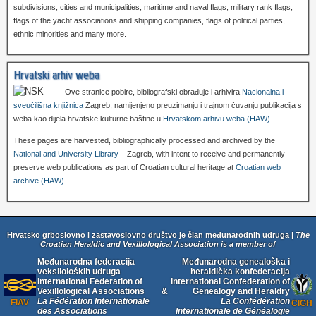
subdivisions, cities and municipalities, maritime and naval flags, military rank flags,
flags of the yacht associations and shipping companies, flags of political parties,
ethnic minorities and many more.
Hrvatski arhiv weba
Ove stranice pobire, bibliografski obrađuje i arhivira
Nacionalna i
sveučilišna knjižnica
Zagreb, namijenjeno preuzimanju i trajnom čuvanju publikacija s
weba kao dijela hrvatske kulturne baštine u
Hrvatskom arhivu weba (HAW)
.
These pages are harvested, bibliographically processed and archived by the
National and University Library
– Zagreb, with intent to receive and permanently
preserve web publications as part of Croatian cultural heritage at
Croatian web
archive (HAW)
.
Hrvatsko grboslovno i zastavoslovno društvo je član međunarodnih udruga |
The
Croatian Heraldic and Vexillological Association is a member of
Međunarodna federacija
Međunarodna genealoška i
veksiloloških udruga
heraldička konfederacija
International Federation of
International Confederation of
Vexillological Associations
&
Genealogy and Heraldry
La Fédération Internationale
La Confédération
FIAV
CIGH
des Associations
Internationale de Généalogie