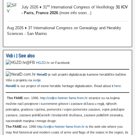
st
July 2026 ♦ 31
International Congress of Vexillology
31 ICV
- Paris, France 2026
(more info soon...)
Aug 2026 ♦ 37 International Congress on Genealogy and Heraldry
Sciences - San Marino
Vidi i | See also
HGZD.hr
on Facebook
HeralD
je naš projekt digitalizacije kamene heraldičke baštine.
Više o projektu na
ovdje
.
HeralD
is our project of stone heraldic heritage digitalization. Read about it
here
.
The FAME
osn. 1996.
http://zeljko-heimer-fame.from.hr
stranice su na kojima
možete naći povijesne i suvremene grbove i zastave država u regiji, njihovih
pokrajina, gradova i općina, pomorske i vojno pomorske zastave, vojne položajne
zastave, zastave jedriličarskih i brodarskih društava, zastave političkih stranaka,
nacionalnih manjina i mnoge druge.
The FAME
est. 1996
http://zeljko-heimer-fame.from.hr
is the web site where you
may find historical and modern coats of arms and flags of the states in the region, its