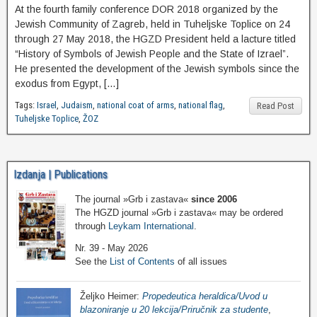
At the fourth family conference DOR 2018 organized by the
Jewish Community of Zagreb, held in Tuheljske Toplice on 24
through 27 May 2018, the HGZD President held a lacture titled
“History of Symbols of Jewish People and the State of Izrael”.
He presented the development of the Jewish symbols since the
exodus from Egypt, […]
Tags:
Israel
,
Judaism
,
national coat of arms
,
national flag
,
Read Post
Tuheljske Toplice
,
ŽOZ
Izdanja | Publications
The journal »Grb i zastava«
since 2006
The HGZD journal »Grb i zastava« may be ordered
through
Leykam International
.
Nr. 39 - May 2026
See the
List of Contents
of all issues
Željko Heimer:
Propedeutica heraldica/Uvod u
blazoniranje u 20 lekcija/Priručnik za studente
,