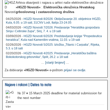
Arhiva obavijesti i najava u arhivi naše elektroničke okružnice
»HGZD Novosti«
:
Elektronička okružnica Hrvatskog
grboslovnog i zastavoslovnog društva
04/25/2026 -
HGZD Novosti 8/2026: Obilježavanje 20. obljetnice HGZD,
Kula, 6.05. u 19 sati; 31CNV Lodi, Italija 23-24.05
04/03/2026 -
HGZD Novosti 7/2026: Predavanje "Heraldika gospodara
Sinja i Cetinske župa", Sinj, 7. 4. u 19 sati
03/09/2026 -
HGZD Novosti 6/2026: Predstavljanje knjige "Propedeutica
heraldica", Kula nad Kamenitim vratima, 11.03. u 19 sati
02/26/2026 -
HGZD Novosti 5/2025: Izložba „Titanic i Carpatia“, Rijeka,
5.3. u 18 sati
02/20/2026 -
HGZD Novosti 4/2025: Predavanje „Heraldička baština
Bokokotorskog grbovnika“, Split, 26.2. u 18 sati
...
[stariji brojevi]
...
Za dobivanje
»HGZD Novosti«
e-poštom
prijavi se ovdje
.
Najave i rokovi | Dates to note
№ 37 ♦ 15 March 2025 deadline for material submission for
the next number