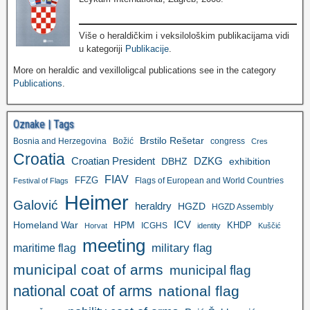
Više o heraldičkim i veksilološkim publikacijama vidi
u kategoriji
Publikacije
.
More on heraldic and vexilloligcal publications see in the category
Publications
.
Oznake | Tags
Brstilo Rešetar
Bosnia and Herzegovina
Božić
congress
Cres
Croatia
Croatian President
DZKG
exhibition
DBHZ
FIAV
FFZG
Flags of European and World Countries
Festival of Flags
Heimer
Galović
heraldry
HGZD
HGZD Assembly
ICV
Homeland War
HPM
KHDP
ICGHS
Horvat
identity
Kuščić
meeting
military flag
maritime flag
municipal coat of arms
municipal flag
national coat of arms
national flag