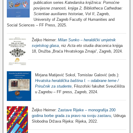
publication series
Katedarska knjižnica: Pomoćne
povijesne znanosti, knjiga 2, Bibliotheca Cathedrae:
Scientiae auxiliares historiae, Vol II
, Zagreb,
University of Zagreb Facutly of Humanities and
Social Sciences – FF Press, 2025.
Željko Heimer:
Milan Sunko – heraldički umjetnik
svjetskog glasa
, niz
Acta eto studia draconica
knjiga
18, Družba „Braća Hrvatskoga Zmaja“, Zagreb, 2024.
Mirjana Matijević Sokol, Tomislav Galović (eds.):
Hrvatska heraldička baština I. – odabrane teme /
Priručnik za studente
, Filozofski fakultet Sveučilišta
u Zagrebu – FF press, Zagreb, 2024.
Željko Heimer:
Zastave Rijeke – monografija 200
godina borbe grada za pravo na svoju zastavu
, Udruga
Slobodna Država Rijeka: Rijeka, 2022.