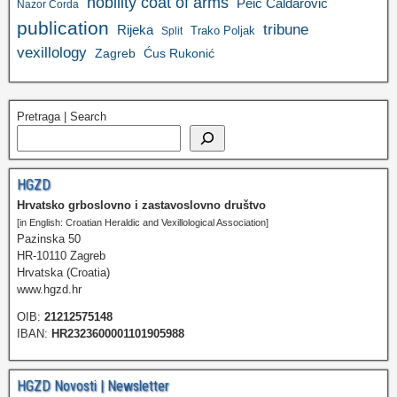
nobility coat of arms
Peić Čaldarović
Nazor Čorda
publication
tribune
Rijeka
Trako Poljak
Split
vexillology
Zagreb
Ćus Rukonić
Pretraga | Search
HGZD
Hrvatsko grboslovno i zastavoslovno društvo
[in English: Croatian Heraldic and Vexillological Association]
Pazinska 50
HR-10110 Zagreb
Hrvatska (Croatia)
www.hgzd.hr
OIB:
21212575148
IBAN:
HR2323600001101905988
HGZD Novosti | Newsletter