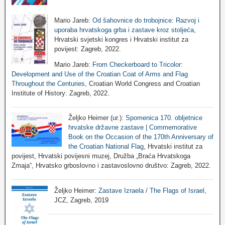
Mario Jareb:
Od šahovnice do trobojnice: Razvoj i
uporaba hrvatskoga grba i zastave kroz stoljeća
,
Hrvatski svjetski kongres i Hrvatski institut za
povijest: Zagreb, 2022.
Mario Jareb:
From Checkerboard to Tricolor:
Development and Use of the Croatian Coat of Arms and Flag
Throughout the Centuries
, Croatian World Congress and Croatian
Institute of History: Zagreb, 2022.
Željko Heimer (ur.):
Spomenica 170. obljetnice
hrvatske državne zastave | Commemorative
Book on the Occasion of the 170th Anniversary of
the Croatian National Flag
, Hrvatski institut za
povijest, Hrvatski povijesni muzej, Družba „Braća Hrvatskoga
Zmaja“, Hrvatsko grboslovno i zastavoslovno društvo: Zagreb, 2022.
Željko Heimer:
Zastave Izraela / The Flags of Israel
,
JCZ, Zagreb, 2019