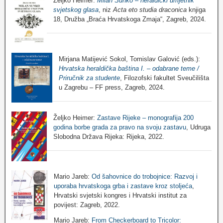
Željko Heimer:
Milan Sunko – heraldički umjetnik
svjetskog glasa
, niz
Acta eto studia draconica
knjiga
18, Družba „Braća Hrvatskoga Zmaja“, Zagreb, 2024.
Mirjana Matijević Sokol, Tomislav Galović (eds.):
Hrvatska heraldička baština I. – odabrane teme /
Priručnik za studente
, Filozofski fakultet Sveučilišta
u Zagrebu – FF press, Zagreb, 2024.
Željko Heimer:
Zastave Rijeke – monografija 200
godina borbe grada za pravo na svoju zastavu
, Udruga
Slobodna Država Rijeka: Rijeka, 2022.
Mario Jareb:
Od šahovnice do trobojnice: Razvoj i
uporaba hrvatskoga grba i zastave kroz stoljeća
,
Hrvatski svjetski kongres i Hrvatski institut za
povijest: Zagreb, 2022.
Mario Jareb:
From Checkerboard to Tricolor: