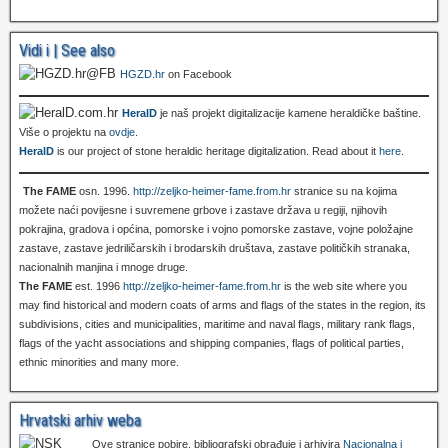
Vidi i | See also
HGZD.hr
on Facebook
HeralD
je naš projekt digitalizacije kamene heraldičke baštine.
Više o projektu na
ovdje
.
HeralD
is our project of stone heraldic heritage digitalization. Read about it
here
.
The FAME
osn. 1996.
http://zeljko-heimer-fame.from.hr
stranice su na kojima
možete naći povijesne i suvremene grbove i zastave država u regiji, njihovih
pokrajina, gradova i općina, pomorske i vojno pomorske zastave, vojne položajne
zastave, zastave jedriličarskih i brodarskih društava, zastave političkih stranaka,
nacionalnih manjina i mnoge druge.
The FAME
est. 1996
http://zeljko-heimer-fame.from.hr
is the web site where you
may find historical and modern coats of arms and flags of the states in the region, its
subdivisions, cities and municipalities, maritime and naval flags, military rank flags,
flags of the yacht associations and shipping companies, flags of political parties,
ethnic minorities and many more.
Hrvatski arhiv weba
Ove stranice pobire, bibliografski obrađuje i arhivira
Nacionalna i