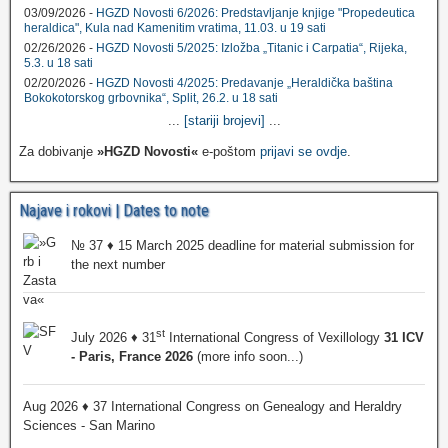
03/09/2026 -
HGZD Novosti 6/2026: Predstavljanje knjige "Propedeutica
heraldica", Kula nad Kamenitim vratima, 11.03. u 19 sati
02/26/2026 -
HGZD Novosti 5/2025: Izložba „Titanic i Carpatia“, Rijeka,
5.3. u 18 sati
02/20/2026 -
HGZD Novosti 4/2025: Predavanje „Heraldička baština
Bokokotorskog grbovnika“, Split, 26.2. u 18 sati
...
[stariji brojevi]
...
Za dobivanje
»HGZD Novosti«
e-poštom
prijavi se ovdje
.
Najave i rokovi | Dates to note
№ 37 ♦ 15 March 2025 deadline for material submission for
the next number
st
July 2026 ♦ 31
International Congress of Vexillology
31 ICV
- Paris, France 2026
(more info soon...)
Aug 2026 ♦ 37 International Congress on Genealogy and Heraldry
Sciences - San Marino