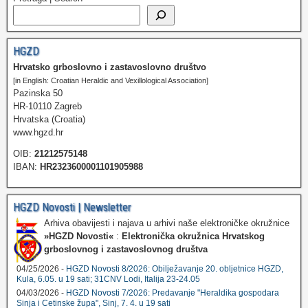
HGZD
Hrvatsko grboslovno i zastavoslovno društvo
[in English: Croatian Heraldic and Vexillological Association]
Pazinska 50
HR-10110 Zagreb
Hrvatska (Croatia)
www.hgzd.hr
OIB:
21212575148
IBAN:
HR2323600001101905988
HGZD Novosti | Newsletter
Arhiva obavijesti i najava u arhivi naše elektroničke okružnice
»HGZD Novosti«
:
Elektronička okružnica Hrvatskog
grboslovnog i zastavoslovnog društva
04/25/2026 -
HGZD Novosti 8/2026: Obilježavanje 20. obljetnice HGZD,
Kula, 6.05. u 19 sati; 31CNV Lodi, Italija 23-24.05
04/03/2026 -
HGZD Novosti 7/2026: Predavanje "Heraldika gospodara
Sinja i Cetinske župa", Sinj, 7. 4. u 19 sati