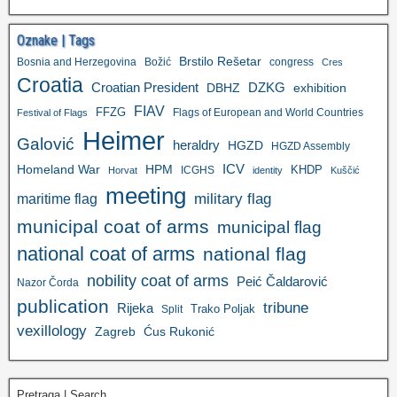
Oznake | Tags
Brstilo Rešetar
Bosnia and Herzegovina
Božić
congress
Cres
Croatia
Croatian President
DZKG
exhibition
DBHZ
FIAV
FFZG
Flags of European and World Countries
Festival of Flags
Heimer
Galović
heraldry
HGZD
HGZD Assembly
ICV
Homeland War
HPM
KHDP
ICGHS
Horvat
identity
Kuščić
meeting
military flag
maritime flag
municipal coat of arms
municipal flag
national coat of arms
national flag
nobility coat of arms
Peić Čaldarović
Nazor Čorda
publication
tribune
Rijeka
Trako Poljak
Split
vexillology
Zagreb
Ćus Rukonić
Pretraga | Search