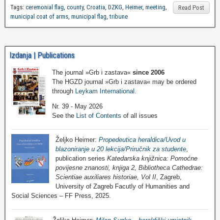
Tags:
ceremonial flag
,
county
,
Croatia
,
DZKG
,
Heimer
,
meeting
,
Read Post
municipal coat of arms
,
municipal flag
,
tribune
Izdanja | Publications
The journal »Grb i zastava«
since 2006
The HGZD journal »Grb i zastava« may be ordered
through
Leykam International
.
Nr. 39 - May 2026
See the
List of Contents
of all issues
Željko Heimer:
Propedeutica heraldica/Uvod u
blazoniranje u 20 lekcija/Priručnik za studente
,
publication series
Katedarska knjižnica: Pomoćne
povijesne znanosti, knjiga 2, Bibliotheca Cathedrae:
Scientiae auxiliares historiae, Vol II
, Zagreb,
University of Zagreb Facutly of Humanities and
Social Sciences – FF Press, 2025.