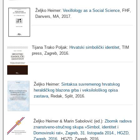
Željko Heimer:
Vexillology as a Social Science
, FHF,
Danvers, MA, 2017.
Tijana Trako Poljak:
Hrvatski simbolički identitet
, TIM
press, Zagreb, 2016.
Željko Heimer:
Sintaksa suvremenog hrvatskog
heraldičkog blazona grba i veksilološkog opisa
zastava
, Redak, Split, 2016.
Željko Heimer & Marin Sabolović (ed.):
Zbornik radova
znanstveno-stručnog skupa »Simbol, identitet i
Domovinski rat«, Zagreb, 31. listopada 2014., HGZD,
Zagreb, 2016.
, HGZD, Zagreb, 2016.