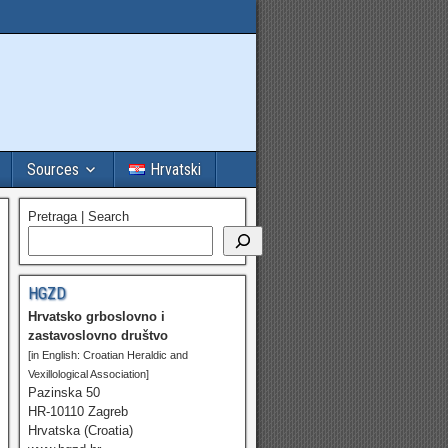
Sources
Hrvatski
Pretraga | Search
HGZD
Hrvatsko grboslovno i
zastavoslovno društvo
[in English: Croatian Heraldic and
Vexillological Association]
Pazinska 50
HR-10110 Zagreb
Hrvatska (Croatia)