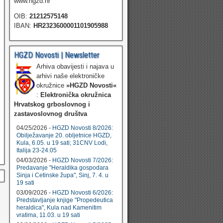
www.hgzd.hr
OIB:
21212575148
IBAN:
HR2323600001101905988
HGZD Novosti | Newsletter
Arhiva obavijesti i najava u
arhivi naše elektroničke
okružnice
»HGZD Novosti«
:
Elektronička okružnica
Hrvatskog grboslovnog i
zastavoslovnog društva
04/25/2026 -
HGZD Novosti 8/2026:
Obilježavanje 20. obljetnice HGZD,
Kula, 6.05. u 19 sati; 31CNV Lodi,
Italija 23-24.05
04/03/2026 -
HGZD Novosti 7/2026:
Predavanje "Heraldika gospodara
Sinja i Cetinske župa", Sinj, 7. 4. u
19 sati
03/09/2026 -
HGZD Novosti 6/2026:
Predstavljanje knjige "Propedeutica
heraldica", Kula nad Kamenitim
vratima, 11.03. u 19 sati