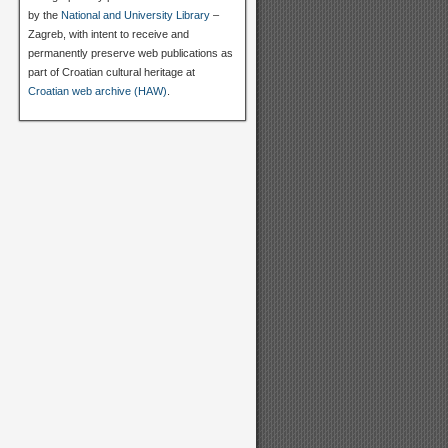
by the
National and University Library
–
Zagreb, with intent to receive and
permanently preserve web publications as
part of Croatian cultural heritage at
Croatian web archive (HAW)
.