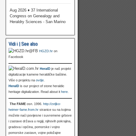
Aug 2026 ♦ 37 International
Congress on Genealogy and
Heraldry Sciences - San Marino
Vidi i | See also
HGZD.hr
on
Facebook
HeralD
je naš projekt
digitalizacije kamene heraldičke baštine.
Više o projektu na
ovdje
.
HeralD
is our project of stone heraldic
heritage digitalization. Read about it
here
.
The FAME
osn. 1996.
http://zeljko-
heimer-fame.from.hr
stranice su na kojima
možete naći povijesne i suvremene grbove
i zastave država u regiji, njihovih pokrajina,
gradova i općina, pomorske i vojno
pomorske zastave, vojne položajne