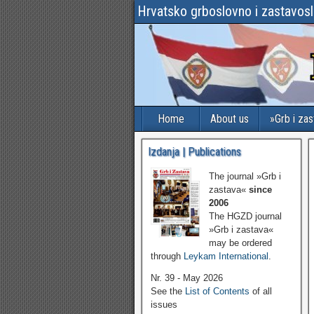
Hrvatsko grboslovno i zastavos
Home
About us
»Grb i za
Izdanja | Publications
The journal »Grb i
zastava«
since
2006
The HGZD journal
»Grb i zastava«
may be ordered
through
Leykam International
.
Nr. 39 - May 2026
See the
List of Contents
of all
issues