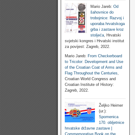
Mario Jareb:
Od
šahovnice do
trobojnice: Razvoj i
uporaba hrvatskoga
grba i zastave kroz
stoljeća
, Hrvatski
svjetski kongres i Hrvatski institut
za povijest: Zagreb, 2022.
Mario Jareb:
From Checkerboard
to Tricolor: Development and Use
of the Croatian Coat of Arms and
Flag Throughout the Centuries
,
Croatian World Congress and
Croatian Institute of History:
Zagreb, 2022.
Željko Heimer
(ur.):
Spomenica
170. obljetnice
hrvatske državne zastave |
Commemorative Book on the