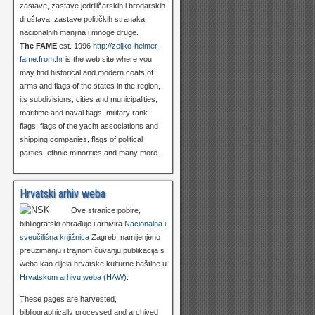
zastave, zastave jedriličarskih i brodarskih
društava, zastave političkih stranaka,
nacionalnih manjina i mnoge druge.
The FAME
est. 1996
http://zeljko-heimer-
fame.from.hr
is the web site where you
may find historical and modern coats of
arms and flags of the states in the region,
its subdivisions, cities and municipalities,
maritime and naval flags, military rank
flags, flags of the yacht associations and
shipping companies, flags of political
parties, ethnic minorities and many more.
Hrvatski arhiv weba
Ove stranice pobire,
bibliografski obrađuje i arhivira
Nacionalna i
sveučilišna knjižnica
Zagreb, namijenjeno
preuzimanju i trajnom čuvanju publikacija s
weba kao dijela hrvatske kulturne baštine u
Hrvatskom arhivu weba (HAW)
.
These pages are harvested,
bibliographically processed and archived