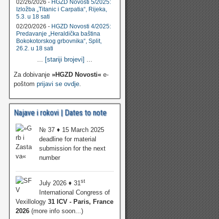
02/26/2026 -
HGZD Novosti 5/2025:
Izložba „Titanic i Carpatia“, Rijeka,
5.3. u 18 sati
02/20/2026 -
HGZD Novosti 4/2025:
Predavanje „Heraldička baština
Bokokotorskog grbovnika“, Split,
26.2. u 18 sati
...
[stariji brojevi]
...
Za dobivanje
»HGZD Novosti«
e-
poštom
prijavi se ovdje
.
Najave i rokovi | Dates to note
№ 37 ♦ 15 March 2025
deadline for material
submission for the next
number
st
July 2026 ♦ 31
International Congress of
Vexillology
31 ICV - Paris, France
2026
(more info soon...)