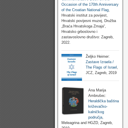
Occasion of the 170th Anniversary
of the Croatian National Flag
,
Hrvatski institut za povijest,
Hrvatski povijesni muzej, Družba
„Braća Hrvatskoga Zmaja“,
Hrvatsko grboslovno i
zastavoslovno društvo: Zagreb,
2022.
Željko Heimer:
Zastave Izraela /
The Flags of Israel
,
JCZ, Zagreb, 2019
Ana Marija
Ambrušec:
Heraldička baština
križevačko-
kalničkog
područja
,
Meleagrina and HGZD, Zagreb,