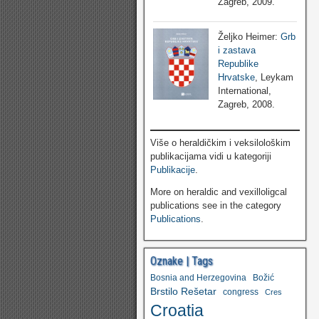
Zagreb, 2009.
Željko Heimer:
Grb
i zastava
Republike
Hrvatske
, Leykam
International,
Zagreb, 2008.
Više o heraldičkim i veksilološkim
publikacijama vidi u kategoriji
Publikacije
.
More on heraldic and vexilloligcal
publications see in the category
Publications
.
Oznake | Tags
Bosnia and Herzegovina
Božić
Brstilo Rešetar
congress
Cres
Croatia