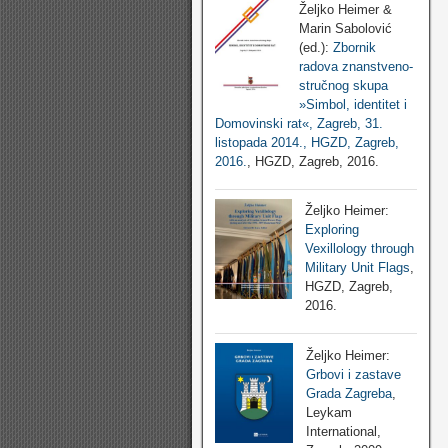
Željko Heimer &
Marin Sabolović
(ed.):
Zbornik
radova znanstveno-
stručnog skupa
»Simbol, identitet i
Domovinski rat«, Zagreb, 31.
listopada 2014., HGZD, Zagreb,
2016.
, HGZD, Zagreb, 2016.
Željko Heimer:
Exploring
Vexillology through
Military Unit Flags
,
HGZD, Zagreb,
2016.
Željko Heimer:
Grbovi i zastave
Grada Zagreba
,
Leykam
International,