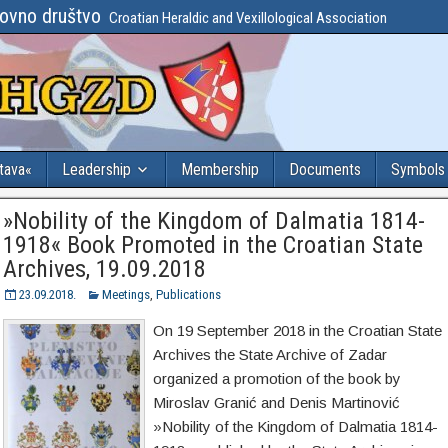
lovno društvo
Croatian Heraldic and Vexillological Association
stava«
Leadership
Membership
Documents
Symbols
»Nobility of the Kingdom of Dalmatia 1814-
1918« Book Promoted in the Croatian State
Archives, 19.09.2018
23.09.2018.
Meetings
,
Publications
On 19 September 2018 in the Croatian State
Archives the State Archive of Zadar
organized a promotion of the book by
Miroslav Granić and Denis Martinović
»Nobility of the Kingdom of Dalmatia 1814-