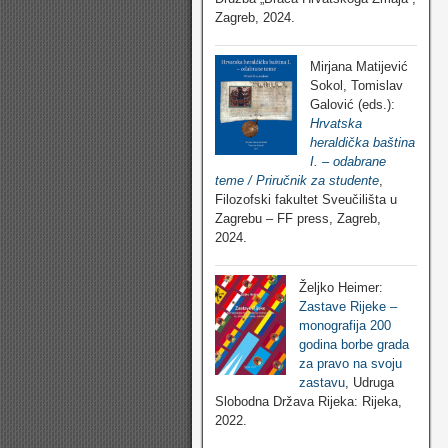
Zagreb, 2024.
Mirjana Matijević
Sokol, Tomislav
Galović (eds.):
Hrvatska
heraldička baština
I. – odabrane
teme / Priručnik za studente
,
Filozofski fakultet Sveučilišta u
Zagrebu – FF press, Zagreb,
2024.
Željko Heimer:
Zastave Rijeke –
monografija 200
godina borbe grada
za pravo na svoju
zastavu
, Udruga
Slobodna Država Rijeka: Rijeka,
2022.