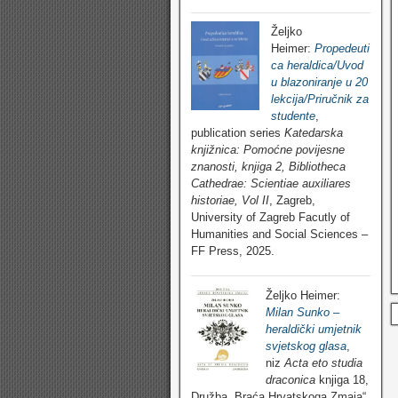
Željko
Heimer:
Propedeuti
ca heraldica/Uvod
u blazoniranje u 20
lekcija/Priručnik za
studente
,
publication series
Katedarska
knjižnica: Pomoćne povijesne
znanosti, knjiga 2, Bibliotheca
Cathedrae: Scientiae auxiliares
historiae, Vol II
, Zagreb,
University of Zagreb Facutly of
Humanities and Social Sciences –
FF Press, 2025.
Željko Heimer:
Milan Sunko –
heraldički umjetnik
svjetskog glasa
,
niz
Acta eto studia
draconica
knjiga 18,
Družba „Braća Hrvatskoga Zmaja“,