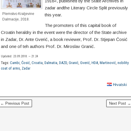
1918«, published by the State Archives in
zadar andthe Literary Circle Split previously
Plemstvo Kraljevine
this year.
Dalmacije, 2018.
The promoters of this capital book of
Croatin heraldry in the event were the director of the State archive
in Zadar, Dr. Ante Gverić, a book reviewer, Prof. Dr. Stjepan Ćosić
and one of teh authors Prof. Dr. Miroslav Granić.
Updated: 23.09.2018. — 21:24
Tags:
Cambi
,
Ćosić
,
Croatia
,
Dalmatia
,
DAZD
,
Granić
,
Gverić
,
HDA
,
Martinović
,
nobility
coat of arms
,
Zadar
Hrvatski
← Previous Post
Next Post →