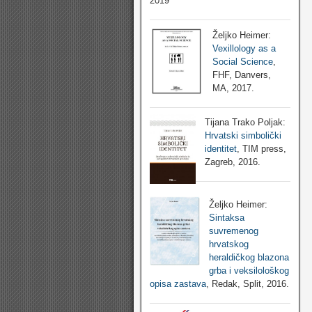
2019
Željko Heimer:
Vexillology as a
Social Science
,
FHF, Danvers,
MA, 2017.
Tijana Trako Poljak:
Hrvatski simbolički
identitet
, TIM press,
Zagreb, 2016.
Željko Heimer:
Sintaksa
suvremenog
hrvatskog
heraldičkog blazona
grba i veksilološkog
opisa zastava
, Redak, Split, 2016.