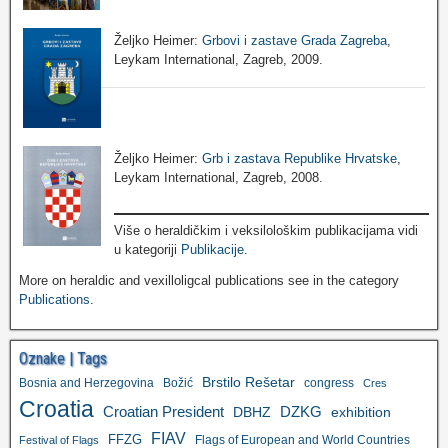
Željko Heimer:
Grbovi i zastave Grada Zagreba
,
Leykam International, Zagreb, 2009.
Željko Heimer:
Grb i zastava Republike Hrvatske
,
Leykam International, Zagreb, 2008.
Više o heraldičkim i veksilološkim publikacijama vidi
u kategoriji
Publikacije
.
More on heraldic and vexilloligcal publications see in the category
Publications
.
Oznake | Tags
Brstilo Rešetar
Bosnia and Herzegovina
Božić
congress
Cres
Croatia
Croatian President
DZKG
exhibition
DBHZ
FIAV
FFZG
Flags of European and World Countries
Festival of Flags