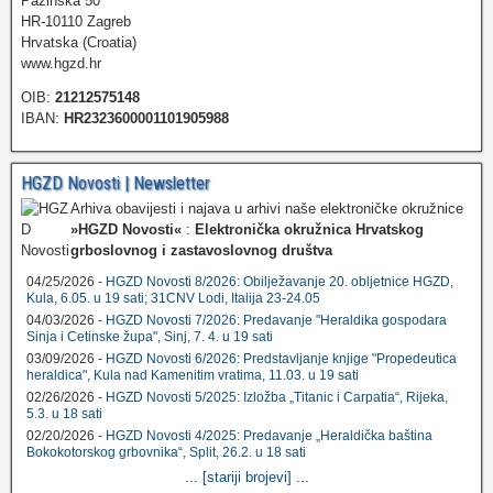
Pazinska 50
HR-10110 Zagreb
Hrvatska (Croatia)
www.hgzd.hr
OIB:
21212575148
IBAN:
HR2323600001101905988
HGZD Novosti | Newsletter
Arhiva obavijesti i najava u arhivi naše elektroničke okružnice
»HGZD Novosti«
:
Elektronička okružnica Hrvatskog
grboslovnog i zastavoslovnog društva
04/25/2026 -
HGZD Novosti 8/2026: Obilježavanje 20. obljetnice HGZD,
Kula, 6.05. u 19 sati; 31CNV Lodi, Italija 23-24.05
04/03/2026 -
HGZD Novosti 7/2026: Predavanje "Heraldika gospodara
Sinja i Cetinske župa", Sinj, 7. 4. u 19 sati
03/09/2026 -
HGZD Novosti 6/2026: Predstavljanje knjige "Propedeutica
heraldica", Kula nad Kamenitim vratima, 11.03. u 19 sati
02/26/2026 -
HGZD Novosti 5/2025: Izložba „Titanic i Carpatia“, Rijeka,
5.3. u 18 sati
02/20/2026 -
HGZD Novosti 4/2025: Predavanje „Heraldička baština
Bokokotorskog grbovnika“, Split, 26.2. u 18 sati
...
[stariji brojevi]
...