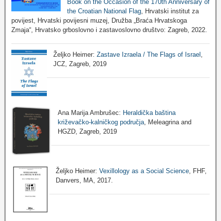
Book on the Occasion of the 170th Anniversary of
the Croatian National Flag
, Hrvatski institut za
povijest, Hrvatski povijesni muzej, Družba „Braća Hrvatskoga
Zmaja“, Hrvatsko grboslovno i zastavoslovno društvo: Zagreb, 2022.
Željko Heimer:
Zastave Izraela / The Flags of Israel
,
JCZ, Zagreb, 2019
Ana Marija Ambrušec:
Heraldička baština
križevačko-kalničkog područja
, Meleagrina and
HGZD, Zagreb, 2019
Željko Heimer:
Vexillology as a Social Science
, FHF,
Danvers, MA, 2017.