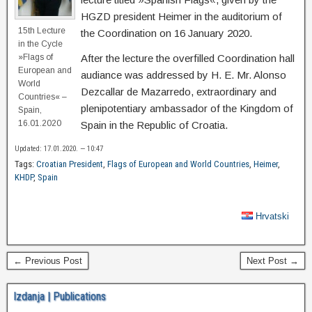
HGZD president Heimer in the auditorium of
15th Lecture
the Coordination on 16 January 2020.
in the Cycle
»Flags of
After the lecture the overfilled Coordination hall
European and
audiance was addressed by H. E. Mr. Alonso
World
Dezcallar de Mazarredo, extraordinary and
Countries« –
plenipotentiary ambassador of the Kingdom of
Spain,
16.01.2020
Spain in the Republic of Croatia.
Updated: 17.01.2020. — 10:47
Tags:
Croatian President
,
Flags of European and World Countries
,
Heimer
,
KHDP
,
Spain
Hrvatski
← Previous Post
Next Post →
Izdanja | Publications