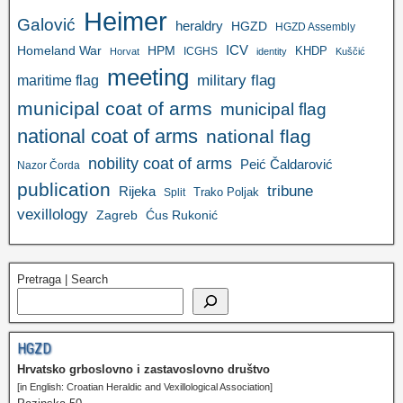
Heimer
Galović
heraldry
HGZD
HGZD Assembly
ICV
Homeland War
HPM
KHDP
ICGHS
Horvat
identity
Kuščić
meeting
military flag
maritime flag
municipal coat of arms
municipal flag
national coat of arms
national flag
nobility coat of arms
Peić Čaldarović
Nazor Čorda
publication
tribune
Rijeka
Trako Poljak
Split
vexillology
Zagreb
Ćus Rukonić
Pretraga | Search
HGZD
Hrvatsko grboslovno i zastavoslovno društvo
[in English: Croatian Heraldic and Vexillological Association]