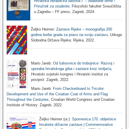
Hrvatska heraldička baština I. – odabrane teme /
Priručnik za studente
, Filozofski fakultet Sveučilišta
u Zagrebu – FF press, Zagreb, 2024.
Željko Heimer:
Zastave Rijeke – monografija 200
godina borbe grada za pravo na svoju zastavu
, Udruga
Slobodna Država Rijeka: Rijeka, 2022.
Mario Jareb:
Od šahovnice do trobojnice: Razvoj i
uporaba hrvatskoga grba i zastave kroz stoljeća
,
Hrvatski svjetski kongres i Hrvatski institut za
povijest: Zagreb, 2022.
Mario Jareb:
From Checkerboard to Tricolor:
Development and Use of the Croatian Coat of Arms and Flag
Throughout the Centuries
, Croatian World Congress and Croatian
Institute of History: Zagreb, 2022.
Željko Heimer (ur.):
Spomenica 170. obljetnice
hrvatske državne zastave | Commemorative