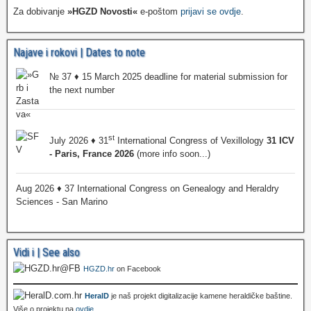
Za dobivanje
»HGZD Novosti«
e-poštom
prijavi se ovdje
.
Najave i rokovi | Dates to note
№ 37 ♦ 15 March 2025 deadline for material submission for
the next number
st
July 2026 ♦ 31
International Congress of Vexillology
31 ICV
- Paris, France 2026
(more info soon...)
Aug 2026 ♦ 37 International Congress on Genealogy and Heraldry
Sciences - San Marino
Vidi i | See also
HGZD.hr
on Facebook
HeralD
je naš projekt digitalizacije kamene heraldičke baštine.
Više o projektu na
ovdje
.