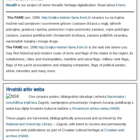
HeralD
is our project of stone heraldic heritage digitalization. Read about it
here
.
The FAME
osn. 1996.
http://zeljko-heimer-fame.from.hr
stranice su na kojima
možete naći povijesne i suvremene grbove i zastave država u regiji, njihovih
pokrajina, gradova i općina, pomorske i vojno pomorske zastave, vojne položajne
zastave, zastave jedriličarskih i brodarskih društava, zastave političkih stranaka,
nacionalnih manjina i mnoge druge.
The FAME
est. 1996
http://zeljko-heimer-fame.from.hr
is the web site where you
may find historical and modern coats of arms and flags of the states in the region, its
subdivisions, cities and municipalities, maritime and naval flags, military rank flags,
flags of the yacht associations and shipping companies, flags of political parties,
ethnic minorities and many more.
Hrvatski arhiv weba
Ove stranice pobire, bibliografski obrađuje i arhivira
Nacionalna i
sveučilišna knjižnica
Zagreb, namijenjeno preuzimanju i trajnom čuvanju publikacija s
weba kao dijela hrvatske kulturne baštine u
Hrvatskom arhivu weba (HAW)
.
These pages are harvested, bibliographically processed and archived by the
National and University Library
– Zagreb, with intent to receive and permanently
preserve web publications as part of Croatian cultural heritage at
Croatian web
archive (HAW)
.