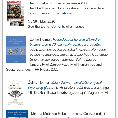
The journal »Grb i zastava«
since 2006
The HGZD journal »Grb i zastava« may be ordered
through
Leykam International
.
Nr. 39 - May 2026
See the
List of Contents
of all issues
Željko Heimer:
Propedeutica heraldica/Uvod u
blazoniranje u 20 lekcija/Priručnik za studente
,
publication series
Katedarska knjižnica: Pomoćne
povijesne znanosti, knjiga 2, Bibliotheca Cathedrae:
Scientiae auxiliares historiae, Vol II
, Zagreb,
University of Zagreb Facutly of Humanities and
Social Sciences – FF Press, 2025.
Željko Heimer:
Milan Sunko – heraldički umjetnik
svjetskog glasa
, niz
Acta eto studia draconica
knjiga
18, Družba „Braća Hrvatskoga Zmaja“, Zagreb, 2024.
Mirjana Matijević Sokol, Tomislav Galović (eds.):