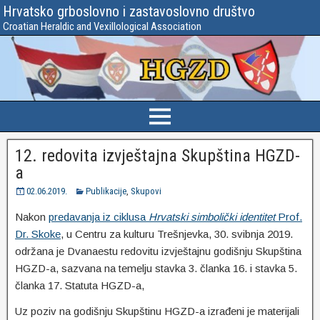
Hrvatsko grboslovno i zastavoslovno društvo
Croatian Heraldic and Vexillological Association
12. redovita izvještajna Skupština HGZD-
a
02.06.2019.
Publikacije
,
Skupovi
Nakon
predavanja iz ciklusa
Hrvatski simbolički identitet
Prof.
Dr. Skoke
, u Centru za kulturu Trešnjevka, 30. svibnja 2019.
održana je Dvanaestu redovitu izvještajnu godišnju Skupština
HGZD-a, sazvana na temelju stavka 3. članka 16. i stavka 5.
članka 17. Statuta HGZD-a,
Uz poziv na godišnju Skupštinu HGZD-a izrađeni je materijali