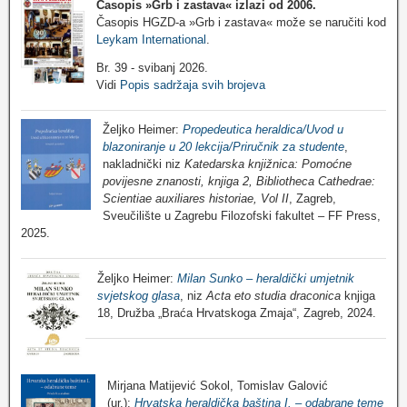
Časopis »Grb i zastava«
izlazi od 2006.
Časopis HGZD-a »Grb i zastava« može se naručiti kod
Leykam International
.
Br. 39 - svibanj 2026.
Vidi
Popis sadržaja svih brojeva
Željko Heimer:
Propedeutica heraldica/Uvod u
blazoniranje u 20 lekcija/Priručnik za studente
,
nakladnički niz
Katedarska knjižnica: Pomoćne
povijesne znanosti, knjiga 2, Bibliotheca Cathedrae:
Scientiae auxiliares historiae, Vol II
, Zagreb,
Sveučilište u Zagrebu Filozofski fakultet – FF Press,
2025.
Željko Heimer:
Milan Sunko – heraldički umjetnik
svjetskog glasa
, niz
Acta eto studia draconica
knjiga
18, Družba „Braća Hrvatskoga Zmaja“, Zagreb, 2024.
Mirjana Matijević Sokol, Tomislav Galović
(ur.):
Hrvatska heraldička baština I. – odabrane teme