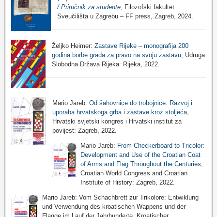
/ Priručnik za studente
, Filozofski fakultet
Sveučilišta u Zagrebu – FF press, Zagreb, 2024.
Željko Heimer:
Zastave Rijeke – monografija 200
godina borbe grada za pravo na svoju zastavu
, Udruga
Slobodna Država Rijeka: Rijeka, 2022.
Mario Jareb:
Od šahovnice do trobojnice: Razvoj i
uporaba hrvatskoga grba i zastave kroz stoljeća
,
Hrvatski svjetski kongres i Hrvatski institut za
povijest: Zagreb, 2022.
Mario Jareb:
From Checkerboard to Tricolor:
Development and Use of the Croatian Coat
of Arms and Flag Throughout the Centuries
,
Croatian World Congress and Croatian
Institute of History: Zagreb, 2022.
Mario Jareb: Vom Schachbrett zur Trikolore: Entwiklung
und Verwendung des kroatischen Wappens und der
Flagge im Lauf der Jahrhunderte, Kroatischer