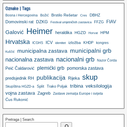
Oznake | Tags
Brstilo Rešetar
DBHZ
Bosna i Hercegovina
Božić
Cres
FIAV
DZKG
Domovinski rat
FFZG
Festival umjetničkih zastavica
Heimer
Galović
heraldika
HGZD
HPM
Horvat
Hrvatska
ICV
izložba
KHDP
ICGHS
kongres
identitet
municipalni grb
municipalna zastava
Kuščić
nacionalni grb
nacionalna zastava
Nazor Čorda
plemićki grb
pomorska zastava
Peić Čaldarović
skup
publikacija
predsjednik RH
Rijeka
tribina
veksilologija
Split
Trako Poljak
Skupština HGZD-a
vojna zastava
Zagreb
Zastave zemalja Europe i svijeta
Ćus Rukonić
Pretraga | Search