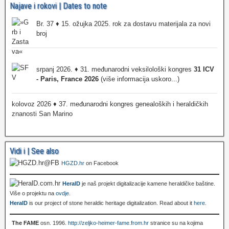
Najave i rokovi | Dates to note
Br. 37 ♦ 15. ožujka 2025. rok za dostavu materijala za novi
broj
srpanj 2026. ♦ 31. međunarodni veksilološki kongres
31 ICV
- Paris, France 2026
(više informacija uskoro...)
kolovoz 2026 ♦ 37. međunarodni kongres genealoških i heraldičkih
znanosti San Marino
Vidi i | See also
HGZD.hr
on Facebook
HeralD
je naš projekt digitalizacije kamene heraldičke baštine.
Više o projektu na
ovdje
.
HeralD
is our project of stone heraldic heritage digitalization. Read about it
here
.
The FAME
osn. 1996.
http://zeljko-heimer-fame.from.hr
stranice su na kojima