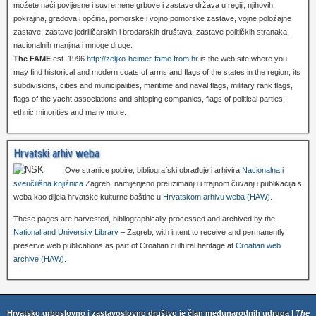
možete naći povijesne i suvremene grbove i zastave država u regiji, njihovih
pokrajina, gradova i općina, pomorske i vojno pomorske zastave, vojne položajne
zastave, zastave jedriličarskih i brodarskih društava, zastave političkih stranaka,
nacionalnih manjina i mnoge druge.
The FAME
est. 1996
http://zeljko-heimer-fame.from.hr
is the web site where you
may find historical and modern coats of arms and flags of the states in the region, its
subdivisions, cities and municipalities, maritime and naval flags, military rank flags,
flags of the yacht associations and shipping companies, flags of political parties,
ethnic minorities and many more.
Hrvatski arhiv weba
Ove stranice pobire, bibliografski obrađuje i arhivira
Nacionalna i
sveučilišna knjižnica
Zagreb, namijenjeno preuzimanju i trajnom čuvanju publikacija s
weba kao dijela hrvatske kulturne baštine u
Hrvatskom arhivu weba (HAW)
.
These pages are harvested, bibliographically processed and archived by the
National and University Library
– Zagreb, with intent to receive and permanently
preserve web publications as part of Croatian cultural heritage at
Croatian web
archive (HAW)
.
Hrvatsko grboslovno i zastavoslovno društvo je član međunarodnih udruga |
The