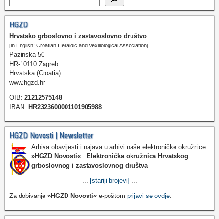
HGZD
Hrvatsko grboslovno i zastavoslovno društvo
[in English: Croatian Heraldic and Vexillological Association]
Pazinska 50
HR-10110 Zagreb
Hrvatska (Croatia)
www.hgzd.hr
OIB:
21212575148
IBAN:
HR2323600001101905988
HGZD Novosti | Newsletter
Arhiva obavijesti i najava u arhivi naše elektroničke okružnice
»HGZD Novosti«
:
Elektronička okružnica Hrvatskog
grboslovnog i zastavoslovnog društva
...
[stariji brojevi]
...
Za dobivanje
»HGZD Novosti«
e-poštom
prijavi se ovdje
.